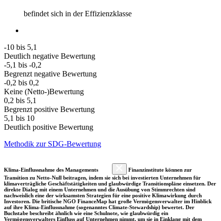
befindet sich in der Effizienzklasse
-10 bis 5,1
Deutlich negative Bewertung
-5,1 bis -0,2
Begrenzt negative Bewertung
-0,2 bis 0,2
Keine (Netto-)Bewertung
0,2 bis 5,1
Begrenzt positive Bewertung
5,1 bis 10
Deutlich positive Bewertung
Methodik zur SDG-Bewertung
Klima-Einflussnahme des Managements
Finanzinstitute können zur
Transition zu Netto-Null beitragen, indem sie sich bei investierten Unternehmen für
klimaverträgliche Geschäftstätigkeiten und glaubwürdige Transitionspläne einsetzen. Der
direkte Dialog mit einem Unternehmen und die Ausübung von Stimmrechten sind
nachweislich eine der wirksamsten Strategien für eine positive Klimawirkung durch
Investoren. Die britische NGO FinanceMap hat große Vermögensverwalter im Hinblick
auf ihre Klima-Einflussnahme (sogenanntes Climate-Stewardship) bewertet. Der
Buchstabe beschreibt ähnlich wie eine Schulnote, wie glaubwürdig ein
Vermögensverwalters Einfluss auf Unternehmen nimmt, um sie in Einklang mit dem