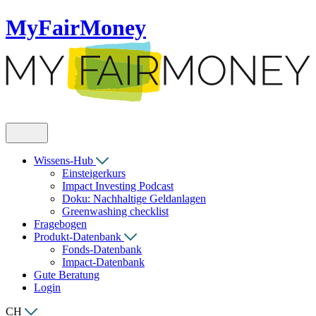
MyFairMoney
Wissens-Hub
Einsteigerkurs
Impact Investing Podcast
Doku: Nachhaltige Geldanlagen
Greenwashing checklist
Fragebogen
Produkt-Datenbank
Fonds-Datenbank
Impact-Datenbank
Gute Beratung
Login
CH