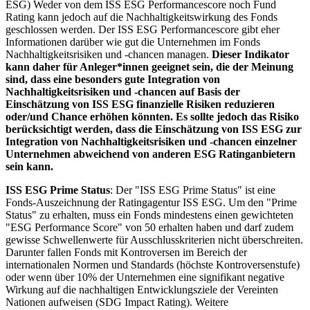
ESG) Weder von dem ISS ESG Performancescore noch Fund
Rating kann jedoch auf die Nachhaltigkeitswirkung des Fonds
geschlossen werden. Der ISS ESG Performancescore gibt eher
Informationen darüber wie gut die Unternehmen im Fonds
Nachhaltigkeitsrisiken und -chancen managen.
Dieser Indikator
kann daher für Anleger*innen geeignet sein, die der Meinung
sind, dass eine besonders gute Integration von
Nachhaltigkeitsrisiken und -chancen auf Basis der
Einschätzung von ISS ESG finanzielle Risiken reduzieren
oder/und Chance erhöhen könnten. Es sollte jedoch das Risiko
berücksichtigt werden, dass die Einschätzung von ISS ESG zur
Integration von Nachhaltigkeitsrisiken und -chancen einzelner
Unternehmen abweichend von anderen ESG Ratinganbietern
sein kann.
ISS ESG Prime Status
: Der "ISS ESG Prime Status" ist eine
Fonds-Auszeichnung der Ratingagentur ISS ESG. Um den "Prime
Status" zu erhalten, muss ein Fonds mindestens einen gewichteten
"ESG Performance Score" von 50 erhalten haben und darf zudem
gewisse Schwellenwerte für Ausschlusskriterien nicht überschreiten.
Darunter fallen Fonds mit Kontroversen im Bereich der
internationalen Normen und Standards (höchste Kontroversenstufe)
oder wenn über 10% der Unternehmen eine signifikant negative
Wirkung auf die nachhaltigen Entwicklungsziele der Vereinten
Nationen aufweisen (SDG Impact Rating). Weitere