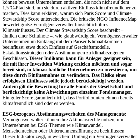
können bewusst Unternehmen enthalten, die noch nicht auf dem
1,5°C-Pfad sind, um sie durch aktiven Einfluss klimafreundlicher zu
machen. Dies kann erklären, warum sich Paris Score und Climate
Stewardship Score unterscheiden. Die britische NGO InfluenceMap
bewertet große Vermögensverwalter hinsichtlich ihres
Klimaeinflusses. Der Climate Stewardship Score beschreibt –
ähnlich einer Schulnote –, wie glaubwürdig ein Vermögensverwalter
Unternehmen im Einklang mit dem Pariser Klimaabkommen
beeinflusst, etwa durch Einfluss auf Geschäftsmodelle,
Eskalationsstrategien oder Abstimmungen zu klimabezogenen
Beschlüssen.
Dieser Indikator kann für Anleger geeignet sein,
die mit ihrer Investition Wirkung erzielen möchten und sogar
bereit sind, in klimaschädliche Unternehmen zu investieren, um
diese durch Einflussnahme zu verändern. Das Risiko eines
erfolglosen Einflusses sollte jedoch berücksichtigt werden.
Zudem gilt die Bewertung für alle Fonds der Gesellschaft und
berücksichtigt keine Abweichungen einzelner Fondsmanager.
Ein guter Score garantiert nicht, dass Portfoliounternehmen bereits
klimafreundlich sind oder es werden.
ESG-bezogenes Abstimmungsverhalten des Managements
:
Vermögensverwalter können ihre Aktionärsrechte nutzen, um
Unternehmen bei ESG-Themen wie Klimawandel,
Menschenrechten oder Unternehmensführung zu beeinflussen.
Dieser Indikator zeigt, in welchem Umfang ein Vermögensverwalter