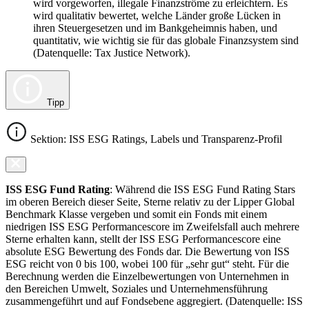
wird vorgeworfen, illegale Finanzströme zu erleichtern. Es
wird qualitativ bewertet, welche Länder große Lücken in
ihren Steuergesetzen und im Bankgeheimnis haben, und
quantitativ, wie wichtig sie für das globale Finanzsystem sind
(Datenquelle: Tax Justice Network).
Tipp
Sektion: ISS ESG Ratings, Labels und Transparenz-Profil
ISS ESG Fund Rating
: Während die ISS ESG Fund Rating Stars
im oberen Bereich dieser Seite, Sterne relativ zu der Lipper Global
Benchmark Klasse vergeben und somit ein Fonds mit einem
niedrigen ISS ESG Performancescore im Zweifelsfall auch mehrere
Sterne erhalten kann, stellt der ISS ESG Performancescore eine
absolute ESG Bewertung des Fonds dar. Die Bewertung von ISS
ESG reicht von 0 bis 100, wobei 100 für „sehr gut“ steht. Für die
Berechnung werden die Einzelbewertungen von Unternehmen in
den Bereichen Umwelt, Soziales und Unternehmensführung
zusammengeführt und auf Fondsebene aggregiert. (Datenquelle: ISS