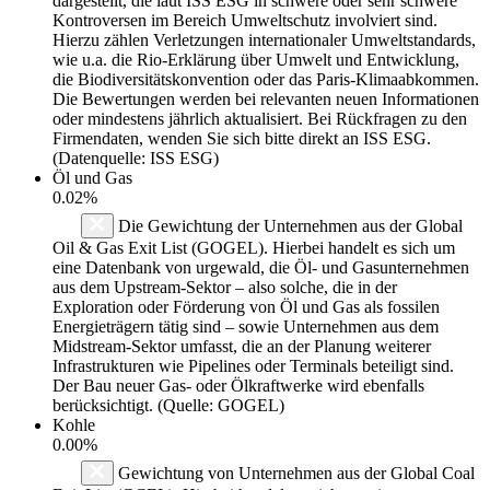
dargestellt, die laut ISS ESG in schwere oder sehr schwere
Kontroversen im Bereich Umweltschutz involviert sind.
Hierzu zählen Verletzungen internationaler Umweltstandards,
wie u.a. die Rio-Erklärung über Umwelt und Entwicklung,
die Biodiversitätskonvention oder das Paris-Klimaabkommen.
Die Bewertungen werden bei relevanten neuen Informationen
oder mindestens jährlich aktualisiert. Bei Rückfragen zu den
Firmendaten, wenden Sie sich bitte direkt an ISS ESG.
(Datenquelle: ISS ESG)
Öl und Gas
0.02%
Die Gewichtung der Unternehmen aus der Global
Oil & Gas Exit List (GOGEL). Hierbei handelt es sich um
eine Datenbank von urgewald, die Öl- und Gasunternehmen
aus dem Upstream-Sektor – also solche, die in der
Exploration oder Förderung von Öl und Gas als fossilen
Energieträgern tätig sind – sowie Unternehmen aus dem
Midstream-Sektor umfasst, die an der Planung weiterer
Infrastrukturen wie Pipelines oder Terminals beteiligt sind.
Der Bau neuer Gas- oder Ölkraftwerke wird ebenfalls
berücksichtigt. (Quelle: GOGEL)
Kohle
0.00%
Gewichtung von Unternehmen aus der Global Coal