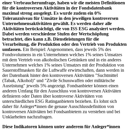
einer Verbraucherumfrage, haben wir die meisten Definitionen
für die kontroversen Aktivitäten in der Fondsdatenbank
maximal streng ausgelegt. Es wurde zudem ein 0%
Toleranzniveau für Umsätze in den jeweiligen kontroversen
Unternehmensaktivitäten gewählt. Es werden daher alle
Aktivitäten berücksichtigt, die von ISS ESG analysiert werden.
Dabei werden verschiedene Stufen der Wertschöpfung
betrachtet, dies kann z.B. Dienstleistungen für die
Verarbeitung, die Produktion oder den Vertrieb von Produkten
umfassen.
Ein Beispiel: Angenommen, dass jeweils 5% des
Fondsvolumens in ein Unternehmen welches 1% seines Umsatzes
mit dem Vertrieb von alkoholischen Getränken und in ein anderes
Unternehmen welches 1% seines Umsatzes mit der Produktion von
Sauerstoffmasken für die Luftwaffe erwirtschaften, dann werden in
der Datenbank hinter den kontroversen Aktivitäten "Suchtmittel
(Tabak, Alkohol)" und "Zivile Schusswaffen oder militärische
Ausrüstung" jeweils 5% angezeigt. Fondsanbieter können einen
anderen Umfang für den Ausschluss von kontroversen Aktiviäten
definieren oder Daten über kontroverse Aktivitäten von
unterschiedlichen ESG Ratinganbietern beziehen. Es lohnt sich
daher für Anleger*innen die genaue Ausschlussdefinition von
kontroversen Aktiviäten bei Fondsanbietern zu verstehen und bei
Unklarheiten nachzufragen.
Diese Indikatoren können unter anderem für Anleger*innen