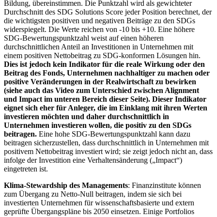
Bildung, übereinstimmen. Die Punktzahl wird als gewichteter
Durchschnitt des SDG Solutions Score jeder Position berechnet, der
die wichtigsten positiven und negativen Beiträge zu den SDGs
widerspiegelt. Die Werte reichen von -10 bis +10. Eine höhere
SDG-Bewertungspunktzahl weist auf einen höheren
durchschnittlichen Anteil an Investitionen in Unternehmen mit
einem positiven Nettobeitrag zu SDG-konformen Lösungen hin.
Dies ist jedoch kein Indikator für die reale Wirkung oder den
Beitrag des Fonds, Unternehmen nachhaltiger zu machen oder
positive Veränderungen in der Realwirtschaft zu bewirken
(siehe auch das Video zum Unterschied zwischen Alignment
und Impact im unteren Bereich dieser Seite). Dieser Indikator
eignet sich eher für Anleger, die im Einklang mit ihren Werten
investieren möchten und daher durchschnittlich in
Unternehmen investieren wollen, die positiv zu den SDGs
beitragen.
Eine hohe SDG-Bewertungspunktzahl kann dazu
beitragen sicherzustellen, dass durchschnittlich in Unternehmen mit
positivem Nettobeitrag investiert wird; sie zeigt jedoch nicht an, dass
infolge der Investition eine Verhaltensänderung („Impact“)
eingetreten ist.
Klima-Stewardship des Managements
: Finanzinstitute können
zum Übergang zu Netto-Null beitragen, indem sie sich bei
investierten Unternehmen für wissenschaftsbasierte und extern
geprüfte Übergangspläne bis 2050 einsetzen. Einige Portfolios