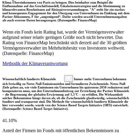
Klima-Übereinkommen von Paris zu bringen. Dies beinhaltet zum Beispiel die
Einflussnahme auf das Geschäftsmodell, Eskalationsstrategien und die Abstimmung zu
klimarelevanten Resolutionen auf Aktionärsversammlungen. "A" steht für ein starkes
und konsequentes Engagement für den Übergang von Unternehmen im Einklang mit dem
Pariser Abkommen, F für „ungenügend“. Dafür wurden sowohl Unternehmensangaben
als auch externe Daten herangezogen. (Datenquelle: FinanceMap)
Wenn ein Fonds kein Rating hat, wurde der Vermögensverwalter
aufgrund seiner relativ geringen Größe noch nicht bewertet. Das
Rating von FinanceMap beschränkt sich derzeit auf die 30 größten
Vermögensverwalter im Mehrheitsbesitz von Investoren weltweit.
(Datenquelle: FinanceMap)
Methodik der Klimaverantwortung
Wissenschaftlich fundierte Klimaziele
Immer mehr Unternehmen bekennen
sich freiwillig zu Netto-Null Emissionszielen und formulieren Zwischenziele. Netto-Null
Ziele geben an, wie viele Emissionen ein Unternehmen bis spätestens 2050 reduzieren und
kompensieren muss, um den Unternehmensbeitrag zur Erreichung der Pariser Klimaziele
– die Begrenzung der globalen Erwärmung auf 1,5°C – zu erfüllen. Die Wirksamkeit
solcher Bekenntnisse hängt davon ab, ob die Zwischenziele glaubwürdig, wissenschaftlich
fundiert und transparent sind. Die Methode für wissenschaftlich fundierte Klimaziele die
hier verwendet wurde, wurde von der Science Based Targets Initiative (SBTi) entwickelt.
(Datenquelle: Science Based Target Initiative).
41.10%
Anteil der Firmen im Fonds mit öffentlichen Bekenntnissen zu