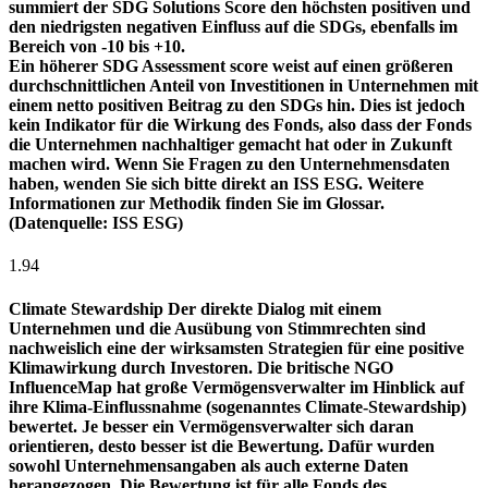
summiert der SDG Solutions Score den höchsten positiven und
den niedrigsten negativen Einfluss auf die SDGs, ebenfalls im
Bereich von -10 bis +10.
Ein höherer SDG Assessment score weist auf einen größeren
durchschnittlichen Anteil von Investitionen in Unternehmen mit
einem netto positiven Beitrag zu den SDGs hin. Dies ist jedoch
kein Indikator für die Wirkung des Fonds, also dass der Fonds
die Unternehmen nachhaltiger gemacht hat oder in Zukunft
machen wird. Wenn Sie Fragen zu den Unternehmensdaten
haben, wenden Sie sich bitte direkt an ISS ESG. Weitere
Informationen zur Methodik finden Sie im Glossar.
(Datenquelle: ISS ESG)
1.94
Climate Stewardship
Der direkte Dialog mit einem
Unternehmen und die Ausübung von Stimmrechten sind
nachweislich eine der wirksamsten Strategien für eine positive
Klimawirkung durch Investoren. Die britische NGO
InfluenceMap hat große Vermögensverwalter im Hinblick auf
ihre Klima-Einflussnahme (sogenanntes Climate-Stewardship)
bewertet. Je besser ein Vermögensverwalter sich daran
orientieren, desto besser ist die Bewertung. Dafür wurden
sowohl Unternehmensangaben als auch externe Daten
herangezogen. Die Bewertung ist für alle Fonds des