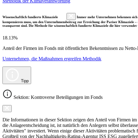
Methodik der Klimaverantwortung
Wissenschaftlich fundierte Klimaziele
Immer mehr Unternehmen bekennen sich fre
kompensieren muss, um den Unternehmensbeitrag zur Erreichung der Pariser Klimaziele – d
transparent sind. Die Methode für wissenschaftlich fundierte Klimaziele die hier verwendet 
18.13%
Anteil der Firmen im Fonds mit öffentlichen Bekenntnissen zu Netto-N
Unternehmen, die Maßnahmen ergreifen Methodik
Tipp
Sektion: Kontroverse Beteiligungen im Fonds
Die Informationen in dieser Sektion zeigen den Anteil von Firmen im F
die Anlageentscheidung ist, ist natürlich den Anlegern selbst überlas
Aktivitäten" investiert. Wenn einige dieser Aktivitäten problematisch
Großteil von der Nachhaltigkeits-Rating-Agentur ISS ESG zugeliefer