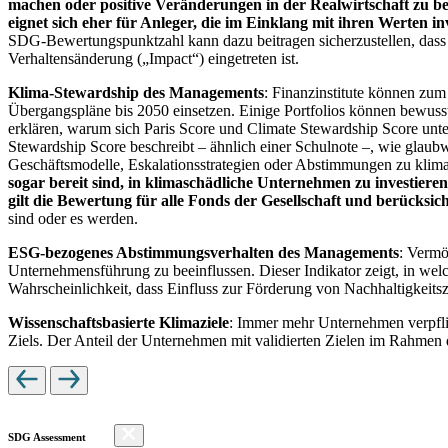
machen oder positive Veränderungen in der Realwirtschaft zu be
eignet sich eher für Anleger, die im Einklang mit ihren Werten i
SDG-Bewertungspunktzahl kann dazu beitragen sicherzustellen, dass dur
Verhaltensänderung („Impact“) eingetreten ist.
Klima-Stewardship des Managements
: Finanzinstitute können zum
Übergangspläne bis 2050 einsetzen. Einige Portfolios können bewusst
erklären, warum sich Paris Score und Climate Stewardship Score unt
Stewardship Score beschreibt – ähnlich einer Schulnote –, wie gla
Geschäftsmodelle, Eskalationsstrategien oder Abstimmungen zu kli
sogar bereit sind, in klimaschädliche Unternehmen zu investiere
gilt die Bewertung für alle Fonds der Gesellschaft und berücks
sind oder es werden.
ESG-bezogenes Abstimmungsverhalten des Managements
: Vermö
Unternehmensführung zu beeinflussen. Dieser Indikator zeigt, in we
Wahrscheinlichkeit, dass Einfluss zur Förderung von Nachhaltigkeitszi
Wissenschaftsbasierte Klimaziele
: Immer mehr Unternehmen verpfli
Ziels. Der Anteil der Unternehmen mit validierten Zielen im Rahmen 
SDG Assessment