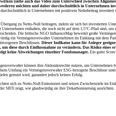
wirken (siehe auch das Video zum Unterschied zwischen Alignment
nvestieren möchten und daher durchschnittlich in Unternehmen inve
chschnittlich in Unternehmen mit positivem Nettobeitrag investiert wird
 Übergang zu Netto-Null beitragen, indem sie sich bei investierten Unt
 Unternehmen enthalten, die noch nicht auf dem 1,5°C-Pfad sind, um s
erscheiden. Die britische NGO InfluenceMap bewertet große Vermögensv
ubwürdig ein Vermögensverwalter Unternehmen im Einklang mit dem Pari
mabezogenen Beschlüssen.
Dieser Indikator kann für Anleger geeignet
n, um diese durch Einflussnahme zu verändern. Das Risiko eines er
ichtigt keine Abweichungen einzelner Fondsmanager.
Ein guter Score 
gensverwalter können ihre Aktionärsrechte nutzen, um Unternehmen
lchem Umfang ein Vermögensverwalter ESG-bezogene Beschlüsse unterstü
elen genutzt wird, garantiert jedoch keinen Erfolg.
chten sich zu Netto-Null-Emissionen und setzen Zwischenziele im Eink
der SBTi zeigt, wie glaubwürdig sie ihre Dekarbonisierung ausrichten.