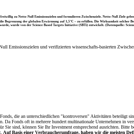
iwillig zu Netto-Null Emissionszielen und formulieren Zwischenziele. Netto-Null Ziele geben
ie Begrenzung der globalen Erwärmung auf 1,5°C – zu erfüllen. Die Wirksamkeit solcher Beke
wurde, wurde von der Science Based Targets Initiative (SBTi) entwickelt. (Datenquelle: Scienc
ull Emissionszielen und verifizierten wissenschafts-basierten Zwische
onds, die an unterschiedlichen "kontroversen" Aktivitäten beteiligt sind
sen. Da Fonds oft in mehrere hundert multinationale Unternehmen in ver
 für Sie sind, können Sie Ihr Investment entsprechend ausrichten. Bitt
t.
Auf Basis einer Verbraucherumfrage, haben wir die meisten Defin