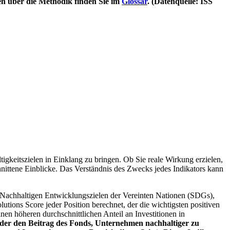
en über die Methodik finden Sie im
Glossar
. (Datenquelle: ISS
igkeitszielen in Einklang zu bringen. Ob Sie reale Wirkung erzielen,
nittene Einblicke. Das Verständnis des Zwecks jedes Indikators kann
Nachhaltigen Entwicklungszielen der Vereinten Nationen (SDGs),
ions Score jeder Position berechnet, der die wichtigsten positiven
n höheren durchschnittlichen Anteil an Investitionen in
 oder den Beitrag des Fonds, Unternehmen nachhaltiger zu