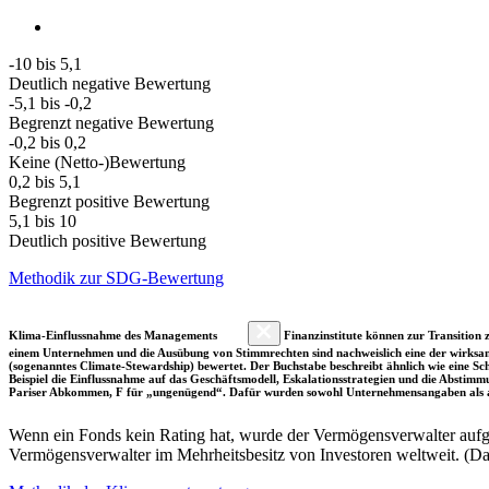
-10 bis 5,1
Deutlich negative Bewertung
-5,1 bis -0,2
Begrenzt negative Bewertung
-0,2 bis 0,2
Keine (Netto-)Bewertung
0,2 bis 5,1
Begrenzt positive Bewertung
5,1 bis 10
Deutlich positive Bewertung
Methodik zur SDG-Bewertung
Klima-Einflussnahme des Managements
Finanzinstitute können zur Transition z
einem Unternehmen und die Ausübung von Stimmrechten sind nachweislich eine der wirksam
(sogenanntes Climate-Stewardship) bewertet. Der Buchstabe beschreibt ähnlich wie eine S
Beispiel die Einflussnahme auf das Geschäftsmodell, Eskalationsstrategien und die Abst
Pariser Abkommen, F für „ungenügend“. Dafür wurden sowohl Unternehmensangaben als a
Wenn ein Fonds kein Rating hat, wurde der Vermögensverwalter aufgru
Vermögensverwalter im Mehrheitsbesitz von Investoren weltweit. (D