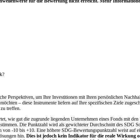
hwellenwerte für die Bewertung nicht erreicht. Mehr Information
nk?
e Perspektiven, um Ihre Investitionen mit Ihren persönlichen Nachhalt
chten – diese Instrumente liefern auf Ihre spezifischen Ziele zugesch
zu treffen.
t, wie gut die zugrunde liegenden Unternehmen eines Fonds mit den 
timmen. Die Punktzahl wird als gewichteter Durchschnitt des SDG Solut
n von -10 bis +10. Eine höhere SDG-Bewertungspunktzahl weist auf eine
Lösungen hin.
Dies ist jedoch kein Indikator für die reale Wirkung