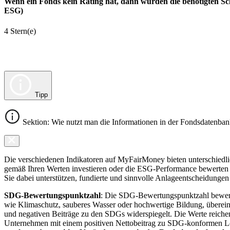
Wenn ein Fonds kein Rating hat, dann wurden die benötigten Sc
ESG)
4 Stern(e)
Tipp
Sektion: Wie nutzt man die Informationen in der Fondsdatenba
Die verschiedenen Indikatoren auf MyFairMoney bieten unterschiedlich
gemäß Ihren Werten investieren oder die ESG-Performance bewerten mö
Sie dabei unterstützen, fundierte und sinnvolle Anlageentscheidungen 
SDG-Bewertungspunktzahl
: Die SDG-Bewertungspunktzahl bewerte
wie Klimaschutz, sauberes Wasser oder hochwertige Bildung, übereins
und negativen Beiträge zu den SDGs widerspiegelt. Die Werte reiche
Unternehmen mit einem positiven Nettobeitrag zu SDG-konformen 