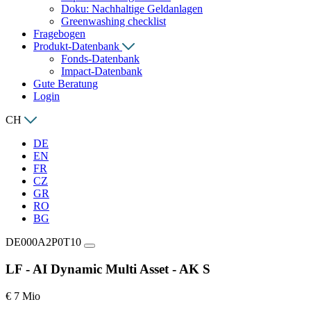
Doku: Nachhaltige Geldanlagen
Greenwashing checklist
Fragebogen
Produkt-Datenbank
Fonds-Datenbank
Impact-Datenbank
Gute Beratung
Login
CH
DE
EN
FR
CZ
GR
RO
BG
DE000A2P0T10
LF - AI Dynamic Multi Asset - AK S
€ 7 Mio