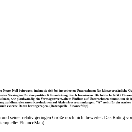
u Netto-Null beitragen, indem sie sich bei investierten Unternehmen für klimaverträgliche Ge
sten Strategien für eine positive Klimawirkung durch Investoren. Die britische NGO Fina
chulnote, wie glaubwürdig ein Vermögensverwalters Einfluss auf Unternehmen nimmt, um sie
immung zu klimarelevanten Resolutionen auf Aktionärsversammlungen. "A" steht für ein sta
uch externe Daten herangezogen. (Datenquelle: FinanceMap)
nd seiner relativ geringen Größe noch nicht bewertet. Das Rating von
atenquelle: FinanceMap)