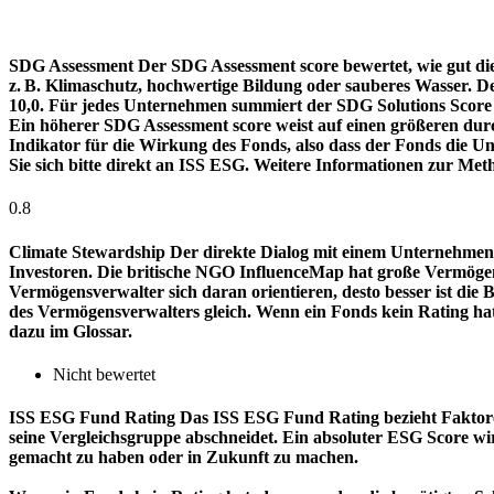
SDG Assessment
Der SDG Assessment score bewertet, wie gut di
z. B. Klimaschutz, hochwertige Bildung oder sauberes Wasser. D
10,0. Für jedes Unternehmen summiert der SDG Solutions Score de
Ein höherer SDG Assessment score weist auf einen größeren durch
Indikator für die Wirkung des Fonds, also dass der Fonds die
Sie sich bitte direkt an ISS ESG. Weitere Informationen zur Met
0.8
Climate Stewardship
Der direkte Dialog mit einem Unternehmen 
Investoren. Die britische NGO InfluenceMap hat große Vermögen
Vermögensverwalter sich daran orientieren, desto besser ist d
des Vermögensverwalters gleich. Wenn ein Fonds kein Rating ha
dazu im Glossar.
Nicht bewertet
ISS ESG Fund Rating
Das ISS ESG Fund Rating bezieht Faktore
seine Vergleichsgruppe abschneidet. Ein absoluter ESG Score wir
gemacht zu haben oder in Zukunft zu machen.