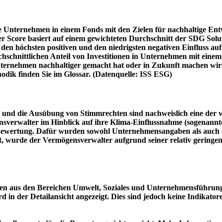
e Unternehmen in einem Fonds mit den Zielen für nachhaltige En
er Score basiert auf einem gewichteten Durchschnitt der SDG Solu
n höchsten positiven und den niedrigsten negativen Einfluss auf 
schnittlichen Anteil von Investitionen in Unternehmen mit einem n
 Unternehmen nachhaltiger gemacht hat oder in Zukunft machen 
hodik finden Sie im Glossar. (Datenquelle: ISS ESG)
und die Ausübung von Stimmrechten sind nachweislich eine der w
sverwalter im Hinblick auf ihre Klima-Einflussnahme (sogenanntes
ie Bewertung. Dafür wurden sowohl Unternehmensangaben als auch e
t, wurde der Vermögensverwalter aufgrund seiner relativ geringe
n aus den Bereichen Umwelt, Soziales und Unternehmensführung mi
d in der Detailansicht angezeigt. Dies sind jedoch keine Indikat