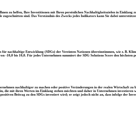
en zu helfen, Ihre Investitionen mit Ihren persönlichen Nachhaltigkeitszielen in Einklang zu
le zugeschnitten sind. Das Verständnis des Zwecks jedes Indikators kann Sie dabei unterstützen
 für nachhaltige Entwicklung (SDGs) der Vereinten Nationen übereinstimmen, wie z. B. Klim
n -10,0 bis 10,0. Für jedes Unternehmen summiert der SDG Solutions Score den höchsten posi
Unternehmen nachhaltiger zu machen oder positive Veränderungen in der realen Wirtschaft zu
 sein, die mit ihren Werten im Einklang stehen möchten und daher in Unternehmen investieren
positiven Beitrag zu den SDGs investiert wird; er zeigt jedoch nicht an, dass infolge der In