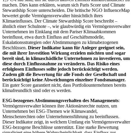
machen. Dies kann erklären, warum sich Paris Score und Climate
Stewardship Score unterscheiden. Die britische NGO InfluenceMap
bewertet große Vermögensverwalter hinsichtlich ihres
Klimaeinflusses. Der Climate Stewardship Score beschreibt –
ähnlich einer Schulnote –, wie glaubwürdig ein Vermögensverwalter
Unternehmen im Einklang mit dem Pariser Klimaabkommen
beeinflusst, etwa durch Einfluss auf Geschäftsmodelle,
Eskalationsstrategien oder Abstimmungen zu klimabezogenen
Beschlüssen.
Dieser Indikator kann für Anleger geeignet sein,
die mit ihrer Investition Wirkung erzielen möchten und sogar
bereit sind, in klimaschädliche Unternehmen zu investieren, um
diese durch Einflussnahme zu verändern. Das Risiko eines
erfolglosen Einflusses sollte jedoch berücksichtigt werden.
Zudem gilt die Bewertung für alle Fonds der Gesellschaft und
berücksichtigt keine Abweichungen einzelner Fondsmanager.
Ein guter Score garantiert nicht, dass Portfoliounternehmen bereits
klimafreundlich sind oder es werden.
ESG-bezogenes Abstimmungsverhalten des Managements
:
Vermögensverwalter können ihre Aktionärsrechte nutzen, um
Unternehmen bei ESG-Themen wie Klimawandel,
Menschenrechten oder Unternehmensführung zu beeinflussen.
Dieser Indikator zeigt, in welchem Umfang ein Vermögensverwalter
ESG-bezogene Beschlüsse unterstützt. Eine starke Bewertung
signalisiert eine höhere Wahrscheinlichkeit, dass Einfluss zur