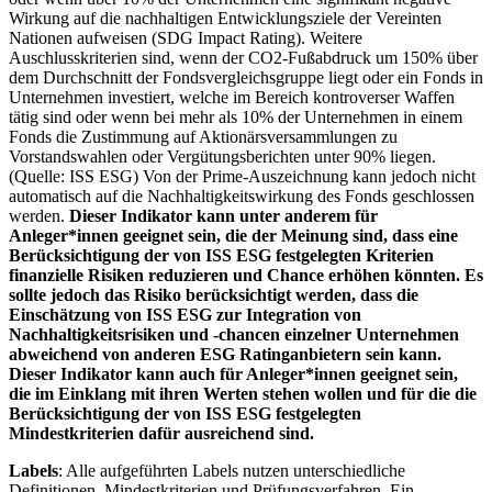
Wirkung auf die nachhaltigen Entwicklungsziele der Vereinten
Nationen aufweisen (SDG Impact Rating). Weitere
Auschlusskriterien sind, wenn der CO2-Fußabdruck um 150% über
dem Durchschnitt der Fondsvergleichsgruppe liegt oder ein Fonds in
Unternehmen investiert, welche im Bereich kontroverser Waffen
tätig sind oder wenn bei mehr als 10% der Unternehmen in einem
Fonds die Zustimmung auf Aktionärsversammlungen zu
Vorstandswahlen oder Vergütungsberichten unter 90% liegen.
(Quelle: ISS ESG) Von der Prime-Auszeichnung kann jedoch nicht
automatisch auf die Nachhaltigkeitswirkung des Fonds geschlossen
werden.
Dieser Indikator kann unter anderem für
Anleger*innen geeignet sein, die der Meinung sind, dass eine
Berücksichtigung der von ISS ESG festgelegten Kriterien
finanzielle Risiken reduzieren und Chance erhöhen könnten. Es
sollte jedoch das Risiko berücksichtigt werden, dass die
Einschätzung von ISS ESG zur Integration von
Nachhaltigkeitsrisiken und -chancen einzelner Unternehmen
abweichend von anderen ESG Ratinganbietern sein kann.
Dieser Indikator kann auch für Anleger*innen geeignet sein,
die im Einklang mit ihren Werten stehen wollen und für die die
Berücksichtigung der von ISS ESG festgelegten
Mindestkriterien dafür ausreichend sind.
Labels
: Alle aufgeführten Labels nutzen unterschiedliche
Definitionen, Mindestkriterien und Prüfungsverfahren. Ein