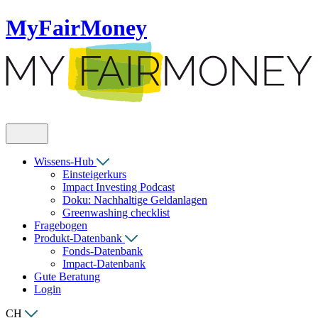
MyFairMoney
Wissens-Hub
Einsteigerkurs
Impact Investing Podcast
Doku: Nachhaltige Geldanlagen
Greenwashing checklist
Fragebogen
Produkt-Datenbank
Fonds-Datenbank
Impact-Datenbank
Gute Beratung
Login
CH