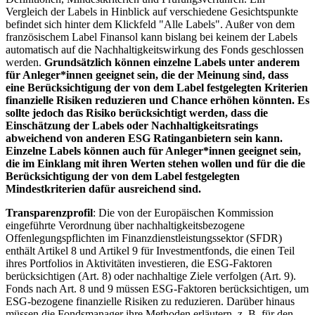
Vergleich der Labels in Hinblick auf verschiedene Gesichtspunkte
befindet sich hinter dem Klickfeld "Alle Labels". Außer von dem
französischem Label Finansol kann bislang bei keinem der Labels
automatisch auf die Nachhaltigkeitswirkung des Fonds geschlossen
werden.
Grundsätzlich können einzelne Labels unter anderem
für Anleger*innen geeignet sein, die der Meinung sind, dass
eine Berücksichtigung der von dem Label festgelegten Kriterien
finanzielle Risiken reduzieren und Chance erhöhen könnten. Es
sollte jedoch das Risiko berücksichtigt werden, dass die
Einschätzung der Labels oder Nachhaltigkeitsratings
abweichend von anderen ESG Ratinganbietern sein kann.
Einzelne Labels können auch für Anleger*innen geeignet sein,
die im Einklang mit ihren Werten stehen wollen und für die die
Berücksichtigung der von dem Label festgelegten
Mindestkriterien dafür ausreichend sind.
Transparenzprofil
: Die von der Europäischen Kommission
eingeführte Verordnung über nachhaltigkeitsbezogene
Offenlegungspflichten im Finanzdienstleistungssektor (SFDR)
enthält Artikel 8 und Artikel 9 für Investmentfonds, die einen Teil
ihres Portfolios in Aktivitäten investieren, die ESG-Faktoren
berücksichtigen (Art. 8) oder nachhaltige Ziele verfolgen (Art. 9).
Fonds nach Art. 8 und 9 müssen ESG-Faktoren berücksichtigen, um
ESG-bezogene finanzielle Risiken zu reduzieren. Darüber hinaus
müssen die Fondsmanager ihre Methoden erläutern, z. B. für den