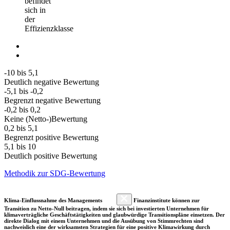
befindet
sich in
der
Effizienzklasse
-10 bis 5,1
Deutlich negative Bewertung
-5,1 bis -0,2
Begrenzt negative Bewertung
-0,2 bis 0,2
Keine (Netto-)Bewertung
0,2 bis 5,1
Begrenzt positive Bewertung
5,1 bis 10
Deutlich positive Bewertung
Methodik zur SDG-Bewertung
Klima-Einflussnahme des Managements
Finanzinstitute können zur
Transition zu Netto-Null beitragen, indem sie sich bei investierten Unternehmen für
klimaverträgliche Geschäftstätigkeiten und glaubwürdige Transitionspläne einsetzen. Der
direkte Dialog mit einem Unternehmen und die Ausübung von Stimmrechten sind
nachweislich eine der wirksamsten Strategien für eine positive Klimawirkung durch