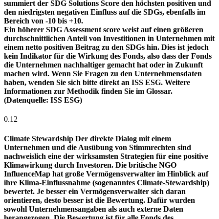
summiert der SDG Solutions Score den höchsten positiven und
den niedrigsten negativen Einfluss auf die SDGs, ebenfalls im
Bereich von -10 bis +10.
Ein höherer SDG Assessment score weist auf einen größeren
durchschnittlichen Anteil von Investitionen in Unternehmen mit
einem netto positiven Beitrag zu den SDGs hin. Dies ist jedoch
kein Indikator für die Wirkung des Fonds, also dass der Fonds
die Unternehmen nachhaltiger gemacht hat oder in Zukunft
machen wird. Wenn Sie Fragen zu den Unternehmensdaten
haben, wenden Sie sich bitte direkt an ISS ESG. Weitere
Informationen zur Methodik finden Sie im Glossar.
(Datenquelle: ISS ESG)
0.12
Climate Stewardship
Der direkte Dialog mit einem
Unternehmen und die Ausübung von Stimmrechten sind
nachweislich eine der wirksamsten Strategien für eine positive
Klimawirkung durch Investoren. Die britische NGO
InfluenceMap hat große Vermögensverwalter im Hinblick auf
ihre Klima-Einflussnahme (sogenanntes Climate-Stewardship)
bewertet. Je besser ein Vermögensverwalter sich daran
orientieren, desto besser ist die Bewertung. Dafür wurden
sowohl Unternehmensangaben als auch externe Daten
herangezogen. Die Bewertung ist für alle Fonds des