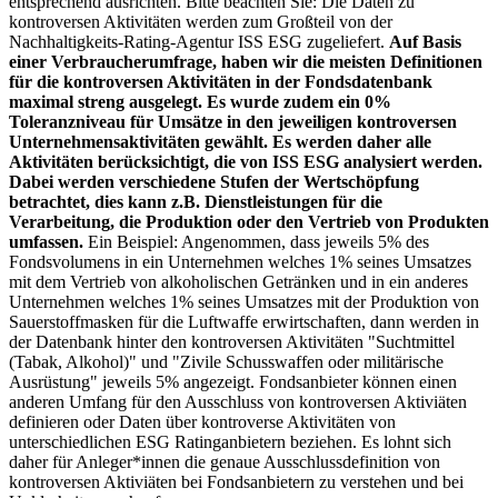
entsprechend ausrichten. Bitte beachten Sie: Die Daten zu
kontroversen Aktivitäten werden zum Großteil von der
Nachhaltigkeits-Rating-Agentur ISS ESG zugeliefert.
Auf Basis
einer Verbraucherumfrage, haben wir die meisten Definitionen
für die kontroversen Aktivitäten in der Fondsdatenbank
maximal streng ausgelegt. Es wurde zudem ein 0%
Toleranzniveau für Umsätze in den jeweiligen kontroversen
Unternehmensaktivitäten gewählt. Es werden daher alle
Aktivitäten berücksichtigt, die von ISS ESG analysiert werden.
Dabei werden verschiedene Stufen der Wertschöpfung
betrachtet, dies kann z.B. Dienstleistungen für die
Verarbeitung, die Produktion oder den Vertrieb von Produkten
umfassen.
Ein Beispiel: Angenommen, dass jeweils 5% des
Fondsvolumens in ein Unternehmen welches 1% seines Umsatzes
mit dem Vertrieb von alkoholischen Getränken und in ein anderes
Unternehmen welches 1% seines Umsatzes mit der Produktion von
Sauerstoffmasken für die Luftwaffe erwirtschaften, dann werden in
der Datenbank hinter den kontroversen Aktivitäten "Suchtmittel
(Tabak, Alkohol)" und "Zivile Schusswaffen oder militärische
Ausrüstung" jeweils 5% angezeigt. Fondsanbieter können einen
anderen Umfang für den Ausschluss von kontroversen Aktiviäten
definieren oder Daten über kontroverse Aktivitäten von
unterschiedlichen ESG Ratinganbietern beziehen. Es lohnt sich
daher für Anleger*innen die genaue Ausschlussdefinition von
kontroversen Aktiviäten bei Fondsanbietern zu verstehen und bei