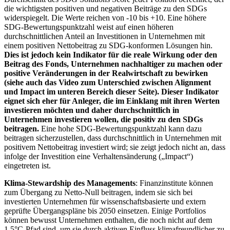
die wichtigsten positiven und negativen Beiträge zu den SDGs
widerspiegelt. Die Werte reichen von -10 bis +10. Eine höhere
SDG-Bewertungspunktzahl weist auf einen höheren
durchschnittlichen Anteil an Investitionen in Unternehmen mit
einem positiven Nettobeitrag zu SDG-konformen Lösungen hin.
Dies ist jedoch kein Indikator für die reale Wirkung oder den
Beitrag des Fonds, Unternehmen nachhaltiger zu machen oder
positive Veränderungen in der Realwirtschaft zu bewirken
(siehe auch das Video zum Unterschied zwischen Alignment
und Impact im unteren Bereich dieser Seite). Dieser Indikator
eignet sich eher für Anleger, die im Einklang mit ihren Werten
investieren möchten und daher durchschnittlich in
Unternehmen investieren wollen, die positiv zu den SDGs
beitragen.
Eine hohe SDG-Bewertungspunktzahl kann dazu
beitragen sicherzustellen, dass durchschnittlich in Unternehmen mit
positivem Nettobeitrag investiert wird; sie zeigt jedoch nicht an, dass
infolge der Investition eine Verhaltensänderung („Impact“)
eingetreten ist.
Klima-Stewardship des Managements
: Finanzinstitute können
zum Übergang zu Netto-Null beitragen, indem sie sich bei
investierten Unternehmen für wissenschaftsbasierte und extern
geprüfte Übergangspläne bis 2050 einsetzen. Einige Portfolios
können bewusst Unternehmen enthalten, die noch nicht auf dem
1,5°C-Pfad sind, um sie durch aktiven Einfluss klimafreundlicher zu