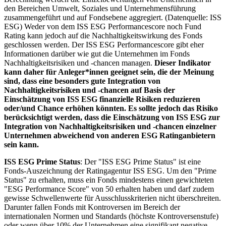
den Bereichen Umwelt, Soziales und Unternehmensführung
zusammengeführt und auf Fondsebene aggregiert. (Datenquelle: ISS
ESG) Weder von dem ISS ESG Performancescore noch Fund
Rating kann jedoch auf die Nachhaltigkeitswirkung des Fonds
geschlossen werden. Der ISS ESG Performancescore gibt eher
Informationen darüber wie gut die Unternehmen im Fonds
Nachhaltigkeitsrisiken und -chancen managen.
Dieser Indikator
kann daher für Anleger*innen geeignet sein, die der Meinung
sind, dass eine besonders gute Integration von
Nachhaltigkeitsrisiken und -chancen auf Basis der
Einschätzung von ISS ESG finanzielle Risiken reduzieren
oder/und Chance erhöhen könnten. Es sollte jedoch das Risiko
berücksichtigt werden, dass die Einschätzung von ISS ESG zur
Integration von Nachhaltigkeitsrisiken und -chancen einzelner
Unternehmen abweichend von anderen ESG Ratinganbietern
sein kann.
ISS ESG Prime Status
: Der "ISS ESG Prime Status" ist eine
Fonds-Auszeichnung der Ratingagentur ISS ESG. Um den "Prime
Status" zu erhalten, muss ein Fonds mindestens einen gewichteten
"ESG Performance Score" von 50 erhalten haben und darf zudem
gewisse Schwellenwerte für Ausschlusskriterien nicht überschreiten.
Darunter fallen Fonds mit Kontroversen im Bereich der
internationalen Normen und Standards (höchste Kontroversenstufe)
oder wenn über 10% der Unternehmen eine signifikant negative