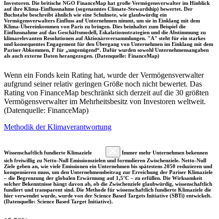
Investoren. Die britische NGO FinanceMap hat große Vermögensverwalter im Hinblick
auf ihre Klima-Einflussnahme (sogenanntes Climate-Stewardship) bewertet. Der
Buchstabe beschreibt ähnlich wie eine Schulnote, wie glaubwürdig ein
Vermögensverwalters Einfluss auf Unternehmen nimmt, um sie in Einklang mit dem
Klima-Übereinkommen von Paris zu bringen. Dies beinhaltet zum Beispiel die
Einflussnahme auf das Geschäftsmodell, Eskalationsstrategien und die Abstimmung zu
klimarelevanten Resolutionen auf Aktionärsversammlungen. "A" steht für ein starkes
und konsequentes Engagement für den Übergang von Unternehmen im Einklang mit dem
Pariser Abkommen, F für „ungenügend“. Dafür wurden sowohl Unternehmensangaben
als auch externe Daten herangezogen. (Datenquelle: FinanceMap)
Wenn ein Fonds kein Rating hat, wurde der Vermögensverwalter
aufgrund seiner relativ geringen Größe noch nicht bewertet. Das
Rating von FinanceMap beschränkt sich derzeit auf die 30 größten
Vermögensverwalter im Mehrheitsbesitz von Investoren weltweit.
(Datenquelle: FinanceMap)
Methodik der Klimaverantwortung
Wissenschaftlich fundierte Klimaziele
Immer mehr Unternehmen bekennen
sich freiwillig zu Netto-Null Emissionszielen und formulieren Zwischenziele. Netto-Null
Ziele geben an, wie viele Emissionen ein Unternehmen bis spätestens 2050 reduzieren und
kompensieren muss, um den Unternehmensbeitrag zur Erreichung der Pariser Klimaziele
– die Begrenzung der globalen Erwärmung auf 1,5°C – zu erfüllen. Die Wirksamkeit
solcher Bekenntnisse hängt davon ab, ob die Zwischenziele glaubwürdig, wissenschaftlich
fundiert und transparent sind. Die Methode für wissenschaftlich fundierte Klimaziele die
hier verwendet wurde, wurde von der Science Based Targets Initiative (SBTi) entwickelt.
(Datenquelle: Science Based Target Initiative).