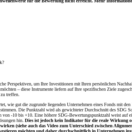
hwellenwerte für die Bewertung nicht erreicht. Mehr Information
nk?
e Perspektiven, um Ihre Investitionen mit Ihren persönlichen Nachhalt
chten – diese Instrumente liefern auf Ihre spezifischen Ziele zugesch
zu treffen.
t, wie gut die zugrunde liegenden Unternehmen eines Fonds mit den 
timmen. Die Punktzahl wird als gewichteter Durchschnitt des SDG Solut
n von -10 bis +10. Eine höhere SDG-Bewertungspunktzahl weist auf eine
Lösungen hin.
Dies ist jedoch kein Indikator für die reale Wirkung
wirken (siehe auch das Video zum Unterschied zwischen Alignment
nvestieren möchten und daher durchschnittlich in Unternehmen inve