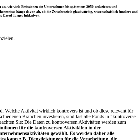
 an, wie viele Emissionen ein Unternehmen bis spätestens 2050 reduzieren und
nntnisse hängt davon ab, ob die Zwischenziele glaubwürdig, wissenschaftlich fundiert und
e Based Target Initiative).
nzielen.
. Welche Aktivität wirklich kontrovers ist und ob diese relevant für
schiedenen Branchen investieren, sind fast alle Fonds in "kontroverse
e beachten Sie: Die Daten zu kontroversen Aktivitäten werden zum
itionen für die kontroversen Aktivitäten in der
ternehmensaktivitäten gewählt. Es werden daher alle
es kann z.B. Dienstleistungen für die Verarbeitung, die