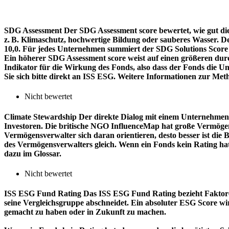
SDG Assessment
Der SDG Assessment score bewertet, wie gut di
z. B. Klimaschutz, hochwertige Bildung oder sauberes Wasser. D
10,0. Für jedes Unternehmen summiert der SDG Solutions Score de
Ein höherer SDG Assessment score weist auf einen größeren durch
Indikator für die Wirkung des Fonds, also dass der Fonds die
Sie sich bitte direkt an ISS ESG. Weitere Informationen zur Met
Nicht bewertet
Climate Stewardship
Der direkte Dialog mit einem Unternehmen 
Investoren. Die britische NGO InfluenceMap hat große Vermögen
Vermögensverwalter sich daran orientieren, desto besser ist d
des Vermögensverwalters gleich. Wenn ein Fonds kein Rating ha
dazu im Glossar.
Nicht bewertet
ISS ESG Fund Rating
Das ISS ESG Fund Rating bezieht Faktore
seine Vergleichsgruppe abschneidet. Ein absoluter ESG Score wir
gemacht zu haben oder in Zukunft zu machen.