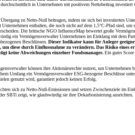
chschnittlich in Unternehmen mit positivem Nettobeitrag investiert wird
 Übergang zu Netto-Null beitragen, indem sie sich bei investierten Unt
 Unternehmen enthalten, die noch nicht auf dem 1,5°C-Pfad sind, um s
erscheiden. Die britische NGO InfluenceMap bewertet große Vermögensv
ubwürdig ein Vermögensverwalter Unternehmen im Einklang mit dem Pari
mabezogenen Beschlüssen.
Dieser Indikator kann für Anleger geeignet
n, um diese durch Einflussnahme zu verändern. Das Risiko eines er
ichtigt keine Abweichungen einzelner Fondsmanager.
Ein guter Score 
gensverwalter können ihre Aktionärsrechte nutzen, um Unternehmen
lchem Umfang ein Vermögensverwalter ESG-bezogene Beschlüsse unterstü
elen genutzt wird, garantiert jedoch keinen Erfolg.
chten sich zu Netto-Null-Emissionen und setzen Zwischenziele im Eink
der SBTi zeigt, wie glaubwürdig sie ihre Dekarbonisierung ausrichten.