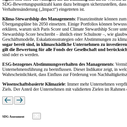
SDG-Bewertungspunktzahl kann dazu beitragen sicherzustellen, dass dur
Verhaltensänderung („Impact“) eingetreten ist.
Klima-Stewardship des Managements
: Finanzinstitute können zum
Übergangspläne bis 2050 einsetzen. Einige Portfolios können bewusst
erklären, warum sich Paris Score und Climate Stewardship Score unt
Stewardship Score beschreibt – ähnlich einer Schulnote –, wie gla
Geschäftsmodelle, Eskalationsstrategien oder Abstimmungen zu kli
sogar bereit sind, in klimaschädliche Unternehmen zu investiere
gilt die Bewertung für alle Fonds der Gesellschaft und berücks
sind oder es werden.
ESG-bezogenes Abstimmungsverhalten des Managements
: Vermö
Unternehmensführung zu beeinflussen. Dieser Indikator zeigt, in we
Wahrscheinlichkeit, dass Einfluss zur Förderung von Nachhaltigkeitszi
Wissenschaftsbasierte Klimaziele
: Immer mehr Unternehmen verpfli
Ziels. Der Anteil der Unternehmen mit validierten Zielen im Rahmen 
SDG Assessment