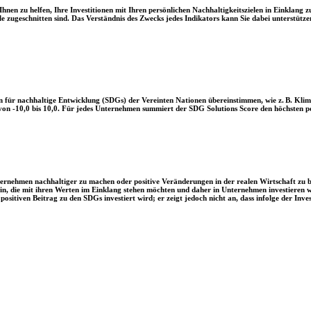
en zu helfen, Ihre Investitionen mit Ihren persönlichen Nachhaltigkeitszielen in Einklang zu
le zugeschnitten sind. Das Verständnis des Zwecks jedes Indikators kann Sie dabei unterstützen
 für nachhaltige Entwicklung (SDGs) der Vereinten Nationen übereinstimmen, wie z. B. Klim
n -10,0 bis 10,0. Für jedes Unternehmen summiert der SDG Solutions Score den höchsten posi
Unternehmen nachhaltiger zu machen oder positive Veränderungen in der realen Wirtschaft zu
 sein, die mit ihren Werten im Einklang stehen möchten und daher in Unternehmen investieren
positiven Beitrag zu den SDGs investiert wird; er zeigt jedoch nicht an, dass infolge der In