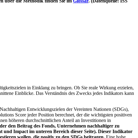
en über die Methodik finden Sie im
Glossar
. (Datenquelle: ISS
igkeitszielen in Einklang zu bringen. Ob Sie reale Wirkung erzielen,
nittene Einblicke. Das Verständnis des Zwecks jedes Indikators kann
Nachhaltigen Entwicklungszielen der Vereinten Nationen (SDGs),
ions Score jeder Position berechnet, der die wichtigsten positiven
n höheren durchschnittlichen Anteil an Investitionen in
 oder den Beitrag des Fonds, Unternehmen nachhaltiger zu
 und Impact im unteren Bereich dieser Seite). Dieser Indikator
stieren wollen, die positiv zu den SDGs beitragen.
Eine hohe