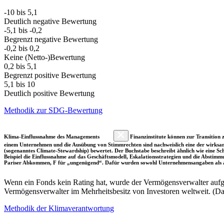
-10 bis 5,1
Deutlich negative Bewertung
-5,1 bis -0,2
Begrenzt negative Bewertung
-0,2 bis 0,2
Keine (Netto-)Bewertung
0,2 bis 5,1
Begrenzt positive Bewertung
5,1 bis 10
Deutlich positive Bewertung
Methodik zur SDG-Bewertung
Klima-Einflussnahme des Managements
Finanzinstitute können zur Transition z
einem Unternehmen und die Ausübung von Stimmrechten sind nachweislich eine der wirksam
(sogenanntes Climate-Stewardship) bewertet. Der Buchstabe beschreibt ähnlich wie eine S
Beispiel die Einflussnahme auf das Geschäftsmodell, Eskalationsstrategien und die Abst
Pariser Abkommen, F für „ungenügend“. Dafür wurden sowohl Unternehmensangaben als a
Wenn ein Fonds kein Rating hat, wurde der Vermögensverwalter aufgru
Vermögensverwalter im Mehrheitsbesitz von Investoren weltweit. (D
Methodik der Klimaverantwortung