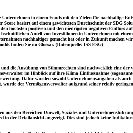
e Unternehmen in einem Fonds mit den Zielen für nachhaltige En
er Score basiert auf einem gewichteten Durchschnitt der SDG Solu
n höchsten positiven und den niedrigsten negativen Einfluss auf 
schnittlichen Anteil von Investitionen in Unternehmen mit einem n
 Unternehmen nachhaltiger gemacht hat oder in Zukunft machen 
hodik finden Sie im Glossar. (Datenquelle: ISS ESG)
und die Ausübung von Stimmrechten sind nachweislich eine der w
sverwalter im Hinblick auf ihre Klima-Einflussnahme (sogenanntes
ie Bewertung. Dafür wurden sowohl Unternehmensangaben als auch e
t, wurde der Vermögensverwalter aufgrund seiner relativ geringe
n aus den Bereichen Umwelt, Soziales und Unternehmensführung mi
d in der Detailansicht angezeigt. Dies sind jedoch keine Indikat