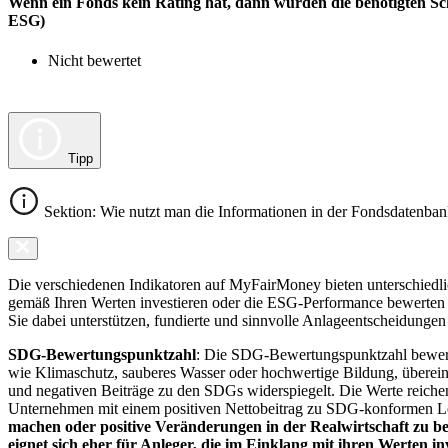
Wenn ein Fonds kein Rating hat, dann wurden die benötigten Sc
ESG)
Nicht bewertet
Tipp
Sektion: Wie nutzt man die Informationen in der Fondsdatenba
Die verschiedenen Indikatoren auf MyFairMoney bieten unterschiedlich
gemäß Ihren Werten investieren oder die ESG-Performance bewerten mö
Sie dabei unterstützen, fundierte und sinnvolle Anlageentscheidungen 
SDG-Bewertungspunktzahl
: Die SDG-Bewertungspunktzahl bewerte
wie Klimaschutz, sauberes Wasser oder hochwertige Bildung, übereins
und negativen Beiträge zu den SDGs widerspiegelt. Die Werte reiche
Unternehmen mit einem positiven Nettobeitrag zu SDG-konformen 
machen oder positive Veränderungen in der Realwirtschaft zu be
eignet sich eher für Anleger, die im Einklang mit ihren Werten i