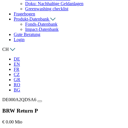
Doku: Nachhaltige Geldanlagen
Greenwashing checklist
Fragebogen
Produkt-Datenbank
Fonds-Datenbank
Impact-Datenbank
Gute Beratung
Login
CH
DE
EN
FR
CZ
GR
RO
BG
DE000A2QDSA6
BRW Return P
€ 0.00 Mio