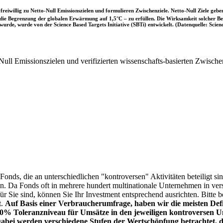
iwillig zu Netto-Null Emissionszielen und formulieren Zwischenziele. Netto-Null Ziele geben
ie Begrenzung der globalen Erwärmung auf 1,5°C – zu erfüllen. Die Wirksamkeit solcher Beke
wurde, wurde von der Science Based Targets Initiative (SBTi) entwickelt. (Datenquelle: Scienc
ull Emissionszielen und verifizierten wissenschafts-basierten Zwische
onds, die an unterschiedlichen "kontroversen" Aktivitäten beteiligt sind
sen. Da Fonds oft in mehrere hundert multinationale Unternehmen in ver
 für Sie sind, können Sie Ihr Investment entsprechend ausrichten. Bitt
t.
Auf Basis einer Verbraucherumfrage, haben wir die meisten Defin
% Toleranzniveau für Umsätze in den jeweiligen kontroversen Un
Dabei werden verschiedene Stufen der Wertschöpfung betrachtet, di