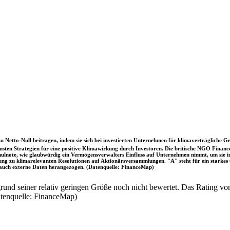
u Netto-Null beitragen, indem sie sich bei investierten Unternehmen für klimaverträgliche Ge
sten Strategien für eine positive Klimawirkung durch Investoren. Die britische NGO Fina
chulnote, wie glaubwürdig ein Vermögensverwalters Einfluss auf Unternehmen nimmt, um sie
immung zu klimarelevanten Resolutionen auf Aktionärsversammlungen. "A" steht für ein sta
uch externe Daten herangezogen. (Datenquelle: FinanceMap)
nd seiner relativ geringen Größe noch nicht bewertet. Das Rating von
atenquelle: FinanceMap)