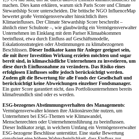
machen. Dies kann erklären, warum sich Paris Score und Climate
Stewardship Score unterscheiden. Die britische NGO InfluenceMap
bewertet große Vermögensverwalter hinsichtlich ihres
Klimaeinflusses. Der Climate Stewardship Score beschreibt –
ähnlich einer Schulnote –, wie glaubwürdig ein Vermögensverwalter
Unternehmen im Einklang mit dem Pariser Klimaabkommen
beeinflusst, etwa durch Einfluss auf Geschäftsmodelle,
Eskalationsstrategien oder Abstimmungen zu klimabezogenen
Beschlüssen.
Dieser Indikator kann für Anleger geeignet sein,
die mit ihrer Investition Wirkung erzielen möchten und sogar
bereit sind, in klimaschädliche Unternehmen zu investieren, um
diese durch Einflussnahme zu verändern. Das Risiko eines
erfolglosen Einflusses sollte jedoch berücksichtigt werden.
Zudem gilt die Bewertung für alle Fonds der Gesellschaft und
berücksichtigt keine Abweichungen einzelner Fondsmanager.
Ein guter Score garantiert nicht, dass Portfoliounternehmen bereits
klimafreundlich sind oder es werden.
ESG-bezogenes Abstimmungsverhalten des Managements
:
Vermögensverwalter können ihre Aktionärsrechte nutzen, um
Unternehmen bei ESG-Themen wie Klimawandel,
Menschenrechten oder Unternehmensführung zu beeinflussen.
Dieser Indikator zeigt, in welchem Umfang ein Vermögensverwalter
ESG-bezogene Beschlüsse unterstützt. Eine starke Bewertung
signalisiert eine höhere Wahrscheinlichkeit, dass Einfluss zur