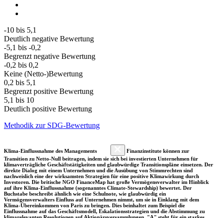
-10 bis 5,1
Deutlich negative Bewertung
-5,1 bis -0,2
Begrenzt negative Bewertung
-0,2 bis 0,2
Keine (Netto-)Bewertung
0,2 bis 5,1
Begrenzt positive Bewertung
5,1 bis 10
Deutlich positive Bewertung
Methodik zur SDG-Bewertung
Klima-Einflussnahme des Managements
Finanzinstitute können zur
Transition zu Netto-Null beitragen, indem sie sich bei investierten Unternehmen für
klimaverträgliche Geschäftstätigkeiten und glaubwürdige Transitionspläne einsetzen. Der
direkte Dialog mit einem Unternehmen und die Ausübung von Stimmrechten sind
nachweislich eine der wirksamsten Strategien für eine positive Klimawirkung durch
Investoren. Die britische NGO FinanceMap hat große Vermögensverwalter im Hinblick
auf ihre Klima-Einflussnahme (sogenanntes Climate-Stewardship) bewertet. Der
Buchstabe beschreibt ähnlich wie eine Schulnote, wie glaubwürdig ein
Vermögensverwalters Einfluss auf Unternehmen nimmt, um sie in Einklang mit dem
Klima-Übereinkommen von Paris zu bringen. Dies beinhaltet zum Beispiel die
Einflussnahme auf das Geschäftsmodell, Eskalationsstrategien und die Abstimmung zu
klimarelevanten Resolutionen auf Aktionärsversammlungen. "A" steht für ein starkes