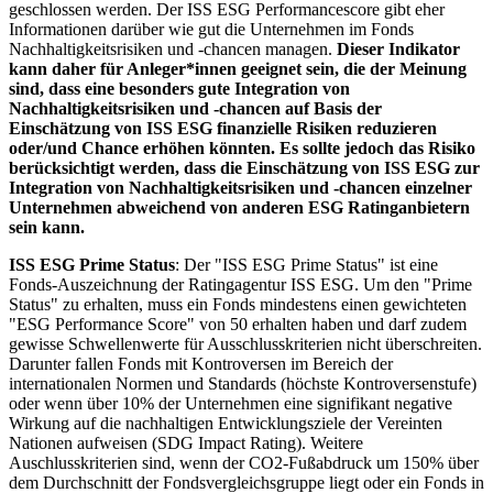
geschlossen werden. Der ISS ESG Performancescore gibt eher
Informationen darüber wie gut die Unternehmen im Fonds
Nachhaltigkeitsrisiken und -chancen managen.
Dieser Indikator
kann daher für Anleger*innen geeignet sein, die der Meinung
sind, dass eine besonders gute Integration von
Nachhaltigkeitsrisiken und -chancen auf Basis der
Einschätzung von ISS ESG finanzielle Risiken reduzieren
oder/und Chance erhöhen könnten. Es sollte jedoch das Risiko
berücksichtigt werden, dass die Einschätzung von ISS ESG zur
Integration von Nachhaltigkeitsrisiken und -chancen einzelner
Unternehmen abweichend von anderen ESG Ratinganbietern
sein kann.
ISS ESG Prime Status
: Der "ISS ESG Prime Status" ist eine
Fonds-Auszeichnung der Ratingagentur ISS ESG. Um den "Prime
Status" zu erhalten, muss ein Fonds mindestens einen gewichteten
"ESG Performance Score" von 50 erhalten haben und darf zudem
gewisse Schwellenwerte für Ausschlusskriterien nicht überschreiten.
Darunter fallen Fonds mit Kontroversen im Bereich der
internationalen Normen und Standards (höchste Kontroversenstufe)
oder wenn über 10% der Unternehmen eine signifikant negative
Wirkung auf die nachhaltigen Entwicklungsziele der Vereinten
Nationen aufweisen (SDG Impact Rating). Weitere
Auschlusskriterien sind, wenn der CO2-Fußabdruck um 150% über
dem Durchschnitt der Fondsvergleichsgruppe liegt oder ein Fonds in