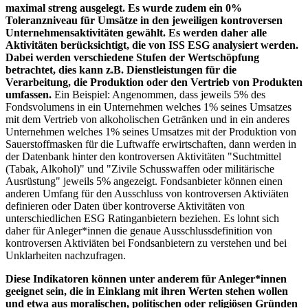
maximal streng ausgelegt. Es wurde zudem ein 0%
Toleranzniveau für Umsätze in den jeweiligen kontroversen
Unternehmensaktivitäten gewählt. Es werden daher alle
Aktivitäten berücksichtigt, die von ISS ESG analysiert werden.
Dabei werden verschiedene Stufen der Wertschöpfung
betrachtet, dies kann z.B. Dienstleistungen für die
Verarbeitung, die Produktion oder den Vertrieb von Produkten
umfassen.
Ein Beispiel: Angenommen, dass jeweils 5% des
Fondsvolumens in ein Unternehmen welches 1% seines Umsatzes
mit dem Vertrieb von alkoholischen Getränken und in ein anderes
Unternehmen welches 1% seines Umsatzes mit der Produktion von
Sauerstoffmasken für die Luftwaffe erwirtschaften, dann werden in
der Datenbank hinter den kontroversen Aktivitäten "Suchtmittel
(Tabak, Alkohol)" und "Zivile Schusswaffen oder militärische
Ausrüstung" jeweils 5% angezeigt. Fondsanbieter können einen
anderen Umfang für den Ausschluss von kontroversen Aktiviäten
definieren oder Daten über kontroverse Aktivitäten von
unterschiedlichen ESG Ratinganbietern beziehen. Es lohnt sich
daher für Anleger*innen die genaue Ausschlussdefinition von
kontroversen Aktiviäten bei Fondsanbietern zu verstehen und bei
Unklarheiten nachzufragen.
Diese Indikatoren können unter anderem für Anleger*innen
geeignet sein, die in Einklang mit ihren Werten stehen wollen
und etwa aus moralischen, politischen oder religiösen Gründen