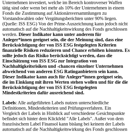
Unternehmen investiert, welche im Bereich kontroverser Waffen
tätig sind oder wenn bei mehr als 10% der Unternehmen in einem
Fonds die Zustimmung auf Aktionärsversammlungen zu
Vorstandswahlen oder Vergütungsberichten unter 90% liegen.
(Quelle: ISS ESG) Von der Prime-Auszeichnung kann jedoch nicht
automatisch auf die Nachhaltigkeitswirkung des Fonds geschlossen
werden.
Dieser Indikator kann unter anderem für
Anleger*innen geeignet sein, die der Meinung sind, dass eine
Berücksichtigung der von ISS ESG festgelegten Kriterien
finanzielle Risiken reduzieren und Chance erhöhen könnten. Es
sollte jedoch das Risiko berücksichtigt werden, dass die
Einschätzung von ISS ESG zur Integration von
Nachhaltigkeitsrisiken und -chancen einzelner Unternehmen
abweichend von anderen ESG Ratinganbietern sein kann.
Dieser Indikator kann auch für Anleger*innen geeignet sein,
die im Einklang mit ihren Werten stehen wollen und für die die
Berücksichtigung der von ISS ESG festgelegten
Mindestkriterien dafür ausreichend sind.
Labels
: Alle aufgeführten Labels nutzen unterschiedliche
Definitionen, Mindestkriterien und Prüfungsverfahren. Ein
Vergleich der Labels in Hinblick auf verschiedene Gesichtspunkte
befindet sich hinter dem Klickfeld "Alle Labels". Außer von dem
französischem Label Finansol kann bislang bei keinem der Labels
automatisch auf die Nachhaltigkeitswirkung des Fonds geschlossen