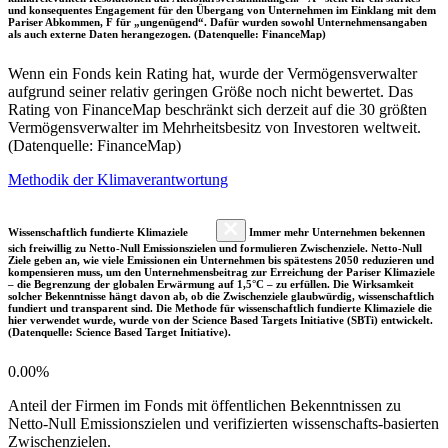
und konsequentes Engagement für den Übergang von Unternehmen im Einklang mit dem
Pariser Abkommen, F für „ungenügend“. Dafür wurden sowohl Unternehmensangaben
als auch externe Daten herangezogen. (Datenquelle: FinanceMap)
Wenn ein Fonds kein Rating hat, wurde der Vermögensverwalter
aufgrund seiner relativ geringen Größe noch nicht bewertet. Das
Rating von FinanceMap beschränkt sich derzeit auf die 30 größten
Vermögensverwalter im Mehrheitsbesitz von Investoren weltweit.
(Datenquelle: FinanceMap)
Methodik der Klimaverantwortung
Wissenschaftlich fundierte Klimaziele
Immer mehr Unternehmen bekennen
sich freiwillig zu Netto-Null Emissionszielen und formulieren Zwischenziele. Netto-Null
Ziele geben an, wie viele Emissionen ein Unternehmen bis spätestens 2050 reduzieren und
kompensieren muss, um den Unternehmensbeitrag zur Erreichung der Pariser Klimaziele
– die Begrenzung der globalen Erwärmung auf 1,5°C – zu erfüllen. Die Wirksamkeit
solcher Bekenntnisse hängt davon ab, ob die Zwischenziele glaubwürdig, wissenschaftlich
fundiert und transparent sind. Die Methode für wissenschaftlich fundierte Klimaziele die
hier verwendet wurde, wurde von der Science Based Targets Initiative (SBTi) entwickelt.
(Datenquelle: Science Based Target Initiative).
0.00%
Anteil der Firmen im Fonds mit öffentlichen Bekenntnissen zu
Netto-Null Emissionszielen und verifizierten wissenschafts-basierten
Zwischenzielen.