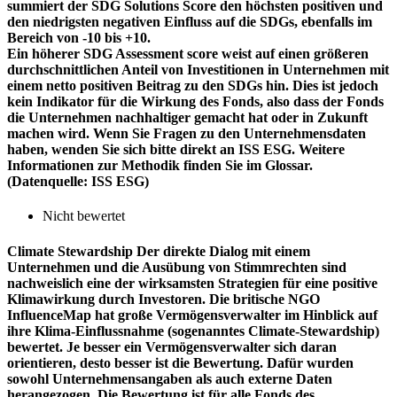
summiert der SDG Solutions Score den höchsten positiven und
den niedrigsten negativen Einfluss auf die SDGs, ebenfalls im
Bereich von -10 bis +10.
Ein höherer SDG Assessment score weist auf einen größeren
durchschnittlichen Anteil von Investitionen in Unternehmen mit
einem netto positiven Beitrag zu den SDGs hin. Dies ist jedoch
kein Indikator für die Wirkung des Fonds, also dass der Fonds
die Unternehmen nachhaltiger gemacht hat oder in Zukunft
machen wird. Wenn Sie Fragen zu den Unternehmensdaten
haben, wenden Sie sich bitte direkt an ISS ESG. Weitere
Informationen zur Methodik finden Sie im Glossar.
(Datenquelle: ISS ESG)
Nicht bewertet
Climate Stewardship
Der direkte Dialog mit einem
Unternehmen und die Ausübung von Stimmrechten sind
nachweislich eine der wirksamsten Strategien für eine positive
Klimawirkung durch Investoren. Die britische NGO
InfluenceMap hat große Vermögensverwalter im Hinblick auf
ihre Klima-Einflussnahme (sogenanntes Climate-Stewardship)
bewertet. Je besser ein Vermögensverwalter sich daran
orientieren, desto besser ist die Bewertung. Dafür wurden
sowohl Unternehmensangaben als auch externe Daten
herangezogen. Die Bewertung ist für alle Fonds des