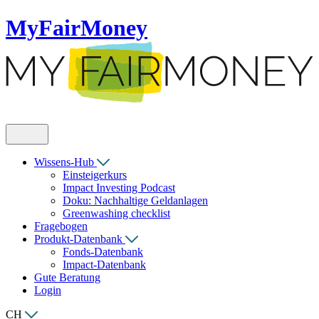
MyFairMoney
Wissens-Hub
Einsteigerkurs
Impact Investing Podcast
Doku: Nachhaltige Geldanlagen
Greenwashing checklist
Fragebogen
Produkt-Datenbank
Fonds-Datenbank
Impact-Datenbank
Gute Beratung
Login
CH