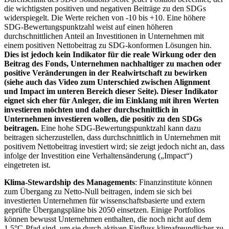
die wichtigsten positiven und negativen Beiträge zu den SDGs
widerspiegelt. Die Werte reichen von -10 bis +10. Eine höhere
SDG-Bewertungspunktzahl weist auf einen höheren
durchschnittlichen Anteil an Investitionen in Unternehmen mit
einem positiven Nettobeitrag zu SDG-konformen Lösungen hin.
Dies ist jedoch kein Indikator für die reale Wirkung oder den
Beitrag des Fonds, Unternehmen nachhaltiger zu machen oder
positive Veränderungen in der Realwirtschaft zu bewirken
(siehe auch das Video zum Unterschied zwischen Alignment
und Impact im unteren Bereich dieser Seite). Dieser Indikator
eignet sich eher für Anleger, die im Einklang mit ihren Werten
investieren möchten und daher durchschnittlich in
Unternehmen investieren wollen, die positiv zu den SDGs
beitragen.
Eine hohe SDG-Bewertungspunktzahl kann dazu
beitragen sicherzustellen, dass durchschnittlich in Unternehmen mit
positivem Nettobeitrag investiert wird; sie zeigt jedoch nicht an, dass
infolge der Investition eine Verhaltensänderung („Impact“)
eingetreten ist.
Klima-Stewardship des Managements
: Finanzinstitute können
zum Übergang zu Netto-Null beitragen, indem sie sich bei
investierten Unternehmen für wissenschaftsbasierte und extern
geprüfte Übergangspläne bis 2050 einsetzen. Einige Portfolios
können bewusst Unternehmen enthalten, die noch nicht auf dem
1,5°C-Pfad sind, um sie durch aktiven Einfluss klimafreundlicher zu