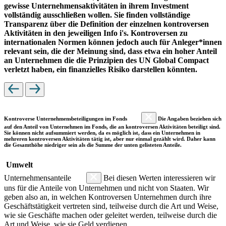
gewisse Unternehmensaktivitäten in ihrem Investment
vollständig ausschließen wollen. Sie finden vollständige
Transparenz über die Definition der einzelnen kontroversen
Aktivitäten in den jeweiligen Info i's. Kontroversen zu
internationalen Normen können jedoch auch für Anleger*innen
relevant sein, die der Meinung sind, dass etwa ein hoher Anteil
an Unternehmen die die Prinzipien des UN Global Compact
verletzt haben, ein finanzielles Risiko darstellen könnten.
Kontroverse Unternehmensbeteiligungen im Fonds
Die Angaben beziehen sich
auf den Anteil von Unternehmen im Fonds, die an kontroversen Aktivitäten beteiligt sind.
Sie können nicht aufsummiert werden, da es möglich ist, dass ein Unternehmen in
mehreren kontroversen Aktivitäten tätig ist, aber nur einmal gezählt wird. Daher kann
die Gesamthöhe niedriger sein als die Summe der unten gelisteten Anteile.
Umwelt
Unternehmensanteile
Bei diesen Werten interessieren wir
uns für die Anteile von Unternehmen und nicht von Staaten. Wir
geben also an, in welchen Kontroversen Unternehmen durch ihre
Geschäftstätigkeit vertreten sind, teilweise durch die Art und Weise,
wie sie Geschäfte machen oder geleitet werden, teilweise durch die
Art und Weise, wie sie Geld verdienen.