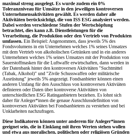
maximal streng ausgelegt. Es wurde zudem ein 0%
Toleranzniveau für Umsätze in den jeweiligen kontroversen
Unternehmensaktivitäten gewählt. Es werden daher alle
Aktivitäten berücksichtigt, die von ISS ESG analysiert werden.
Dabei werden verschiedene Stufen der Wertschöpfung
betrachtet, dies kann z.B. Dienstleistungen für die
Verarbeitung, die Produktion oder den Vertrieb von Produkten
umfassen.
Ein Beispiel: Angenommen, dass jeweils 5% des
Fondsvolumens in ein Unternehmen welches 1% seines Umsatzes
mit dem Vertrieb von alkoholischen Getränken und in ein anderes
Unternehmen welches 1% seines Umsatzes mit der Produktion von
Sauerstoffmasken für die Luftwaffe erwirtschaften, dann werden in
der Datenbank hinter den kontroversen Aktivitäten "Suchtmittel
(Tabak, Alkohol)" und "Zivile Schusswaffen oder militärische
Ausrüstung" jeweils 5% angezeigt. Fondsanbieter können einen
anderen Umfang für den Ausschluss von kontroversen Aktiviäten
definieren oder Daten über kontroverse Aktivitäten von
unterschiedlichen ESG Ratinganbietern beziehen. Es lohnt sich
daher für Anleger*innen die genaue Ausschlussdefinition von
kontroversen Aktiviäten bei Fondsanbietern zu verstehen und bei
Unklarheiten nachzufragen.
Diese Indikatoren können unter anderem für Anleger*innen
geeignet sein, die in Einklang mit ihren Werten stehen wollen
und etwa aus moralischen, politischen oder religiösen Gründen