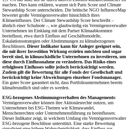
machen. Dies kann erklären, warum sich Paris Score und Climate
Stewardship Score unterscheiden. Die britische NGO InfluenceMap
bewertet große Vermögensverwalter hinsichtlich ihres
Klimaeinflusses. Der Climate Stewardship Score beschreibt –
ähnlich einer Schulnote –, wie glaubwürdig ein Vermögensverwalter
Unternehmen im Einklang mit dem Pariser Klimaabkommen
beeinflusst, etwa durch Einfluss auf Geschäftsmodelle,
Eskalationsstrategien oder Abstimmungen zu klimabezogenen
Beschlüssen.
Dieser Indikator kann für Anleger geeignet sein,
die mit ihrer Investition Wirkung erzielen möchten und sogar
bereit sind, in klimaschädliche Unternehmen zu investieren, um
diese durch Einflussnahme zu verändern. Das Risiko eines
erfolglosen Einflusses sollte jedoch berücksichtigt werden.
Zudem gilt die Bewertung für alle Fonds der Gesellschaft und
berücksichtigt keine Abweichungen einzelner Fondsmanager.
Ein guter Score garantiert nicht, dass Portfoliounternehmen bereits
klimafreundlich sind oder es werden.
ESG-bezogenes Abstimmungsverhalten des Managements
:
Vermögensverwalter können ihre Aktionärsrechte nutzen, um
Unternehmen bei ESG-Themen wie Klimawandel,
Menschenrechten oder Unternehmensführung zu beeinflussen.
Dieser Indikator zeigt, in welchem Umfang ein Vermögensverwalter
ESG-bezogene Beschlüsse unterstützt. Eine starke Bewertung
signalisiert eine höhere Wahrscheinlichkeit, dass Einfluss zur