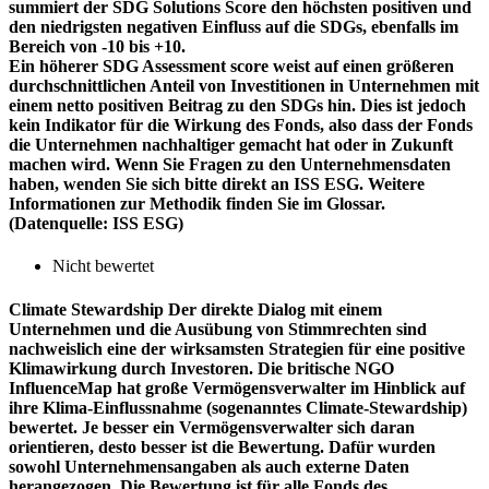
summiert der SDG Solutions Score den höchsten positiven und
den niedrigsten negativen Einfluss auf die SDGs, ebenfalls im
Bereich von -10 bis +10.
Ein höherer SDG Assessment score weist auf einen größeren
durchschnittlichen Anteil von Investitionen in Unternehmen mit
einem netto positiven Beitrag zu den SDGs hin. Dies ist jedoch
kein Indikator für die Wirkung des Fonds, also dass der Fonds
die Unternehmen nachhaltiger gemacht hat oder in Zukunft
machen wird. Wenn Sie Fragen zu den Unternehmensdaten
haben, wenden Sie sich bitte direkt an ISS ESG. Weitere
Informationen zur Methodik finden Sie im Glossar.
(Datenquelle: ISS ESG)
Nicht bewertet
Climate Stewardship
Der direkte Dialog mit einem
Unternehmen und die Ausübung von Stimmrechten sind
nachweislich eine der wirksamsten Strategien für eine positive
Klimawirkung durch Investoren. Die britische NGO
InfluenceMap hat große Vermögensverwalter im Hinblick auf
ihre Klima-Einflussnahme (sogenanntes Climate-Stewardship)
bewertet. Je besser ein Vermögensverwalter sich daran
orientieren, desto besser ist die Bewertung. Dafür wurden
sowohl Unternehmensangaben als auch externe Daten
herangezogen. Die Bewertung ist für alle Fonds des