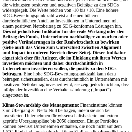
die wichtigsten positiven und negativen Beiträge zu den SDGs
widerspiegelt. Die Werte reichen von -10 bis +10. Eine höhere
SDG-Bewertungspunktzahl weist auf einen höheren
durchschnittlichen Anteil an Investitionen in Unternehmen mit
einem positiven Nettobeitrag zu SDG-konformen Lösungen hin.
Dies ist jedoch kein Indikator für die reale Wirkung oder den
Beitrag des Fonds, Unternehmen nachhaltiger zu machen oder
positive Veränderungen in der Realwirtschaft zu bewirken
(siehe auch das Video zum Unterschied zwischen Alignment
und Impact im unteren Bereich dieser Seite). Dieser Indikator
eignet sich eher für Anleger, die im Einklang mit ihren Werten
investieren möchten und daher durchschnittlich in
Unternehmen investieren wollen, die positiv zu den SDGs
beitragen.
Eine hohe SDG-Bewertungspunktzahl kann dazu
beitragen sicherzustellen, dass durchschnittlich in Unternehmen mit
positivem Nettobeitrag investiert wird; sie zeigt jedoch nicht an, dass
infolge der Investition eine Verhaltensänderung („Impact“)
eingetreten ist.
Klima-Stewardship des Managements
: Finanzinstitute können
zum Übergang zu Netto-Null beitragen, indem sie sich bei
investierten Unternehmen für wissenschaftsbasierte und extern
geprüfte Übergangspläne bis 2050 einsetzen. Einige Portfolios
können bewusst Unternehmen enthalten, die noch nicht auf dem
1,5°C-Pfad sind, um sie durch aktiven Einfluss klimafreundlicher zu