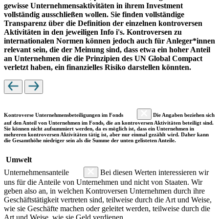
gewisse Unternehmensaktivitäten in ihrem Investment
vollständig ausschließen wollen. Sie finden vollständige
Transparenz über die Definition der einzelnen kontroversen
Aktivitäten in den jeweiligen Info i's. Kontroversen zu
internationalen Normen können jedoch auch für Anleger*innen
relevant sein, die der Meinung sind, dass etwa ein hoher Anteil
an Unternehmen die die Prinzipien des UN Global Compact
verletzt haben, ein finanzielles Risiko darstellen könnten.
Kontroverse Unternehmensbeteiligungen im Fonds
Die Angaben beziehen sich
auf den Anteil von Unternehmen im Fonds, die an kontroversen Aktivitäten beteiligt sind.
Sie können nicht aufsummiert werden, da es möglich ist, dass ein Unternehmen in
mehreren kontroversen Aktivitäten tätig ist, aber nur einmal gezählt wird. Daher kann
die Gesamthöhe niedriger sein als die Summe der unten gelisteten Anteile.
Umwelt
Unternehmensanteile
Bei diesen Werten interessieren wir
uns für die Anteile von Unternehmen und nicht von Staaten. Wir
geben also an, in welchen Kontroversen Unternehmen durch ihre
Geschäftstätigkeit vertreten sind, teilweise durch die Art und Weise,
wie sie Geschäfte machen oder geleitet werden, teilweise durch die
Art und Weise, wie sie Geld verdienen.