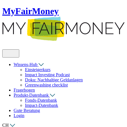
MyFairMoney
Wissens-Hub
Einsteigerkurs
Impact Investing Podcast
Doku: Nachhaltige Geldanlagen
Greenwashing checklist
Fragebogen
Produkt-Datenbank
Fonds-Datenbank
Impact-Datenbank
Gute Beratung
Login
CH