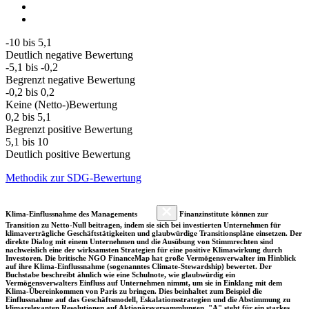
-10 bis 5,1
Deutlich negative Bewertung
-5,1 bis -0,2
Begrenzt negative Bewertung
-0,2 bis 0,2
Keine (Netto-)Bewertung
0,2 bis 5,1
Begrenzt positive Bewertung
5,1 bis 10
Deutlich positive Bewertung
Methodik zur SDG-Bewertung
Klima-Einflussnahme des Managements
Finanzinstitute können zur
Transition zu Netto-Null beitragen, indem sie sich bei investierten Unternehmen für
klimaverträgliche Geschäftstätigkeiten und glaubwürdige Transitionspläne einsetzen. Der
direkte Dialog mit einem Unternehmen und die Ausübung von Stimmrechten sind
nachweislich eine der wirksamsten Strategien für eine positive Klimawirkung durch
Investoren. Die britische NGO FinanceMap hat große Vermögensverwalter im Hinblick
auf ihre Klima-Einflussnahme (sogenanntes Climate-Stewardship) bewertet. Der
Buchstabe beschreibt ähnlich wie eine Schulnote, wie glaubwürdig ein
Vermögensverwalters Einfluss auf Unternehmen nimmt, um sie in Einklang mit dem
Klima-Übereinkommen von Paris zu bringen. Dies beinhaltet zum Beispiel die
Einflussnahme auf das Geschäftsmodell, Eskalationsstrategien und die Abstimmung zu
klimarelevanten Resolutionen auf Aktionärsversammlungen. "A" steht für ein starkes