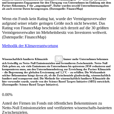
und konsequentes Engagement für den Übergang von Unternehmen im Einklang mit dem
Pariser Abkommen, F für „ungenügend“. Dafür wurden sowohl Unternehmensangaben
als auch externe Daten herangezogen. (Datenquelle: FinanceMap)
Wenn ein Fonds kein Rating hat, wurde der Vermögensverwalter
aufgrund seiner relativ geringen Größe noch nicht bewertet. Das
Rating von FinanceMap beschränkt sich derzeit auf die 30 größten
Vermögensverwalter im Mehrheitsbesitz von Investoren weltweit.
(Datenquelle: FinanceMap)
Methodik der Klimaverantwortung
Wissenschaftlich fundierte Klimaziele
Immer mehr Unternehmen bekennen
sich freiwillig zu Netto-Null Emissionszielen und formulieren Zwischenziele. Netto-Null
Ziele geben an, wie viele Emissionen ein Unternehmen bis spätestens 2050 reduzieren und
kompensieren muss, um den Unternehmensbeitrag zur Erreichung der Pariser Klimaziele
– die Begrenzung der globalen Erwärmung auf 1,5°C – zu erfüllen. Die Wirksamkeit
solcher Bekenntnisse hängt davon ab, ob die Zwischenziele glaubwürdig, wissenschaftlich
fundiert und transparent sind. Die Methode für wissenschaftlich fundierte Klimaziele die
hier verwendet wurde, wurde von der Science Based Targets Initiative (SBTi) entwickelt.
(Datenquelle: Science Based Target Initiative).
0.00%
Anteil der Firmen im Fonds mit öffentlichen Bekenntnissen zu
Netto-Null Emissionszielen und verifizierten wissenschafts-basierten
Zwischenzielen.