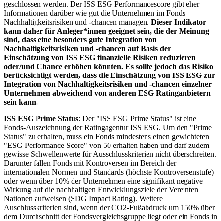
geschlossen werden. Der ISS ESG Performancescore gibt eher
Informationen darüber wie gut die Unternehmen im Fonds
Nachhaltigkeitsrisiken und -chancen managen.
Dieser Indikator
kann daher für Anleger*innen geeignet sein, die der Meinung
sind, dass eine besonders gute Integration von
Nachhaltigkeitsrisiken und -chancen auf Basis der
Einschätzung von ISS ESG finanzielle Risiken reduzieren
oder/und Chance erhöhen könnten. Es sollte jedoch das Risiko
berücksichtigt werden, dass die Einschätzung von ISS ESG zur
Integration von Nachhaltigkeitsrisiken und -chancen einzelner
Unternehmen abweichend von anderen ESG Ratinganbietern
sein kann.
ISS ESG Prime Status
: Der "ISS ESG Prime Status" ist eine
Fonds-Auszeichnung der Ratingagentur ISS ESG. Um den "Prime
Status" zu erhalten, muss ein Fonds mindestens einen gewichteten
"ESG Performance Score" von 50 erhalten haben und darf zudem
gewisse Schwellenwerte für Ausschlusskriterien nicht überschreiten.
Darunter fallen Fonds mit Kontroversen im Bereich der
internationalen Normen und Standards (höchste Kontroversenstufe)
oder wenn über 10% der Unternehmen eine signifikant negative
Wirkung auf die nachhaltigen Entwicklungsziele der Vereinten
Nationen aufweisen (SDG Impact Rating). Weitere
Auschlusskriterien sind, wenn der CO2-Fußabdruck um 150% über
dem Durchschnitt der Fondsvergleichsgruppe liegt oder ein Fonds in