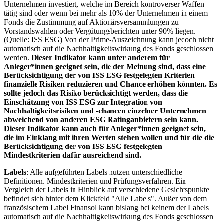
Unternehmen investiert, welche im Bereich kontroverser Waffen
tätig sind oder wenn bei mehr als 10% der Unternehmen in einem
Fonds die Zustimmung auf Aktionärsversammlungen zu
Vorstandswahlen oder Vergütungsberichten unter 90% liegen.
(Quelle: ISS ESG) Von der Prime-Auszeichnung kann jedoch nicht
automatisch auf die Nachhaltigkeitswirkung des Fonds geschlossen
werden.
Dieser Indikator kann unter anderem für
Anleger*innen geeignet sein, die der Meinung sind, dass eine
Berücksichtigung der von ISS ESG festgelegten Kriterien
finanzielle Risiken reduzieren und Chance erhöhen könnten. Es
sollte jedoch das Risiko berücksichtigt werden, dass die
Einschätzung von ISS ESG zur Integration von
Nachhaltigkeitsrisiken und -chancen einzelner Unternehmen
abweichend von anderen ESG Ratinganbietern sein kann.
Dieser Indikator kann auch für Anleger*innen geeignet sein,
die im Einklang mit ihren Werten stehen wollen und für die die
Berücksichtigung der von ISS ESG festgelegten
Mindestkriterien dafür ausreichend sind.
Labels
: Alle aufgeführten Labels nutzen unterschiedliche
Definitionen, Mindestkriterien und Prüfungsverfahren. Ein
Vergleich der Labels in Hinblick auf verschiedene Gesichtspunkte
befindet sich hinter dem Klickfeld "Alle Labels". Außer von dem
französischem Label Finansol kann bislang bei keinem der Labels
automatisch auf die Nachhaltigkeitswirkung des Fonds geschlossen