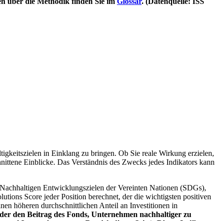
en über die Methodik finden Sie im
Glossar
. (Datenquelle: ISS
igkeitszielen in Einklang zu bringen. Ob Sie reale Wirkung erzielen,
nittene Einblicke. Das Verständnis des Zwecks jedes Indikators kann
Nachhaltigen Entwicklungszielen der Vereinten Nationen (SDGs),
ions Score jeder Position berechnet, der die wichtigsten positiven
n höheren durchschnittlichen Anteil an Investitionen in
 oder den Beitrag des Fonds, Unternehmen nachhaltiger zu