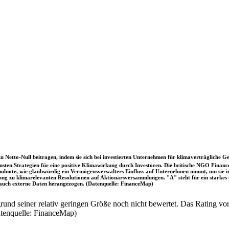
u Netto-Null beitragen, indem sie sich bei investierten Unternehmen für klimaverträgliche Ge
sten Strategien für eine positive Klimawirkung durch Investoren. Die britische NGO Fina
chulnote, wie glaubwürdig ein Vermögensverwalters Einfluss auf Unternehmen nimmt, um sie
immung zu klimarelevanten Resolutionen auf Aktionärsversammlungen. "A" steht für ein sta
uch externe Daten herangezogen. (Datenquelle: FinanceMap)
nd seiner relativ geringen Größe noch nicht bewertet. Das Rating von
atenquelle: FinanceMap)