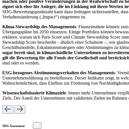
machen oder positive Veränderungen in der Realwirtschaft zu be
eignet sich eher für Anleger, die im Einklang mit ihren Werten i
SDG-Bewertungspunktzahl kann dazu beitragen sicherzustellen, dass dur
Verhaltensänderung („Impact“) eingetreten ist.
Klima-Stewardship des Managements
: Finanzinstitute können zum
Übergangspläne bis 2050 einsetzen. Einige Portfolios können bewusst
erklären, warum sich Paris Score und Climate Stewardship Score unt
Stewardship Score beschreibt – ähnlich einer Schulnote –, wie gla
Geschäftsmodelle, Eskalationsstrategien oder Abstimmungen zu kli
sogar bereit sind, in klimaschädliche Unternehmen zu investiere
gilt die Bewertung für alle Fonds der Gesellschaft und berücks
sind oder es werden.
ESG-bezogenes Abstimmungsverhalten des Managements
: Vermö
Unternehmensführung zu beeinflussen. Dieser Indikator zeigt, in we
Wahrscheinlichkeit, dass Einfluss zur Förderung von Nachhaltigkeitszi
Wissenschaftsbasierte Klimaziele
: Immer mehr Unternehmen verpfli
Ziels. Der Anteil der Unternehmen mit validierten Zielen im Rahmen 
SDG Assessment