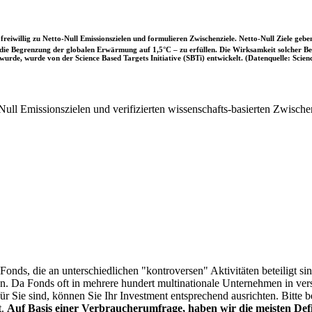
iwillig zu Netto-Null Emissionszielen und formulieren Zwischenziele. Netto-Null Ziele geben
ie Begrenzung der globalen Erwärmung auf 1,5°C – zu erfüllen. Die Wirksamkeit solcher Beke
wurde, wurde von der Science Based Targets Initiative (SBTi) entwickelt. (Datenquelle: Scienc
ull Emissionszielen und verifizierten wissenschafts-basierten Zwische
onds, die an unterschiedlichen "kontroversen" Aktivitäten beteiligt sind
sen. Da Fonds oft in mehrere hundert multinationale Unternehmen in ver
 für Sie sind, können Sie Ihr Investment entsprechend ausrichten. Bitt
t.
Auf Basis einer Verbraucherumfrage, haben wir die meisten Defin