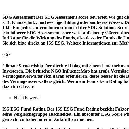
SDG Assessment
Der SDG Assessment score bewertet, wie gut di
z. B. Klimaschutz, hochwertige Bildung oder sauberes Wasser. D
10,0. Für jedes Unternehmen summiert der SDG Solutions Score de
Ein höherer SDG Assessment score weist auf einen größeren durch
Indikator für die Wirkung des Fonds, also dass der Fonds die
Sie sich bitte direkt an ISS ESG. Weitere Informationen zur Met
0.67
Climate Stewardship
Der direkte Dialog mit einem Unternehmen 
Investoren. Die britische NGO InfluenceMap hat große Vermögen
Vermögensverwalter sich daran orientieren, desto besser ist d
des Vermögensverwalters gleich. Wenn ein Fonds kein Rating ha
dazu im Glossar.
Nicht bewertet
ISS ESG Fund Rating
Das ISS ESG Fund Rating bezieht Faktore
seine Vergleichsgruppe abschneidet. Ein absoluter ESG Score wir
gemacht zu haben oder in Zukunft zu machen.