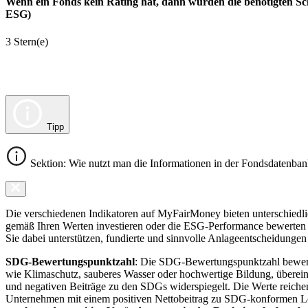
Wenn ein Fonds kein Rating hat, dann wurden die benötigten Sc
ESG)
3 Stern(e)
Tipp
Sektion: Wie nutzt man die Informationen in der Fondsdatenba
Die verschiedenen Indikatoren auf MyFairMoney bieten unterschiedlich
gemäß Ihren Werten investieren oder die ESG-Performance bewerten mö
Sie dabei unterstützen, fundierte und sinnvolle Anlageentscheidungen 
SDG-Bewertungspunktzahl
: Die SDG-Bewertungspunktzahl bewerte
wie Klimaschutz, sauberes Wasser oder hochwertige Bildung, übereins
und negativen Beiträge zu den SDGs widerspiegelt. Die Werte reiche
Unternehmen mit einem positiven Nettobeitrag zu SDG-konformen 