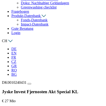
Doku: Nachhaltige Geldanlagen
Greenwashing checklist
Fragebogen
Produkt-Datenbank
Fonds-Datenbank
Impact-Datenbank
Gute Beratung
Login
CH
DE
EN
FR
CZ
GR
RO
BG
DK0010240431
Jyske Invest Fjernosten Akt Special KL
€ 27 Mio