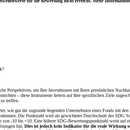
hwellenwerte für die Bewertung nicht erreicht. Mehr Information
nk?
e Perspektiven, um Ihre Investitionen mit Ihren persönlichen Nachhalt
chten – diese Instrumente liefern auf Ihre spezifischen Ziele zugesch
zu treffen.
t, wie gut die zugrunde liegenden Unternehmen eines Fonds mit den 
timmen. Die Punktzahl wird als gewichteter Durchschnitt des SDG Solut
n von -10 bis +10. Eine höhere SDG-Bewertungspunktzahl weist auf eine
Lösungen hin.
Dies ist jedoch kein Indikator für die reale Wirkung