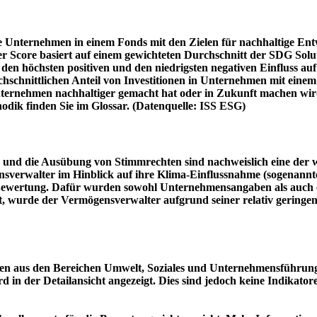
e Unternehmen in einem Fonds mit den Zielen für nachhaltige En
er Score basiert auf einem gewichteten Durchschnitt der SDG Solu
n höchsten positiven und den niedrigsten negativen Einfluss auf 
schnittlichen Anteil von Investitionen in Unternehmen mit einem n
 Unternehmen nachhaltiger gemacht hat oder in Zukunft machen 
hodik finden Sie im Glossar. (Datenquelle: ISS ESG)
und die Ausübung von Stimmrechten sind nachweislich eine der w
sverwalter im Hinblick auf ihre Klima-Einflussnahme (sogenanntes
ie Bewertung. Dafür wurden sowohl Unternehmensangaben als auch e
t, wurde der Vermögensverwalter aufgrund seiner relativ geringe
n aus den Bereichen Umwelt, Soziales und Unternehmensführung mi
d in der Detailansicht angezeigt. Dies sind jedoch keine Indikat