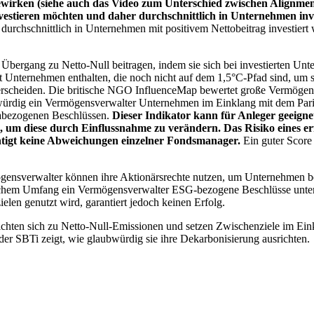
wirken (siehe auch das Video zum Unterschied zwischen Alignment
nvestieren möchten und daher durchschnittlich in Unternehmen inve
chschnittlich in Unternehmen mit positivem Nettobeitrag investiert wird
 Übergang zu Netto-Null beitragen, indem sie sich bei investierten Unt
 Unternehmen enthalten, die noch nicht auf dem 1,5°C-Pfad sind, um s
erscheiden. Die britische NGO InfluenceMap bewertet große Vermögensv
ubwürdig ein Vermögensverwalter Unternehmen im Einklang mit dem Pari
mabezogenen Beschlüssen.
Dieser Indikator kann für Anleger geeignet
n, um diese durch Einflussnahme zu verändern. Das Risiko eines er
ichtigt keine Abweichungen einzelner Fondsmanager.
Ein guter Score 
gensverwalter können ihre Aktionärsrechte nutzen, um Unternehmen
lchem Umfang ein Vermögensverwalter ESG-bezogene Beschlüsse unterstü
elen genutzt wird, garantiert jedoch keinen Erfolg.
chten sich zu Netto-Null-Emissionen und setzen Zwischenziele im Eink
der SBTi zeigt, wie glaubwürdig sie ihre Dekarbonisierung ausrichten.