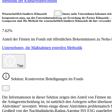
Methodik der Klimaverantwortung
Wissenschaftlich fundierte Klimaziele
Immer mehr Unternehmen bekennen sich fre
kompensieren muss, um den Unternehmensbeitrag zur Erreichung der Pariser Klimaziele – d
transparent sind. Die Methode für wissenschaftlich fundierte Klimaziele die hier verwendet 
7.62%
Anteil der Firmen im Fonds mit öffentlichen Bekenntnissen zu Netto-N
Unternehmen, die Maßnahmen ergreifen Methodik
Tipp
Sektion: Kontroverse Beteiligungen im Fonds
Die Informationen in dieser Sektion zeigen den Anteil von Firmen im F
die Anlageentscheidung ist, ist natürlich den Anlegern selbst überlas
Aktivitäten" investiert. Wenn einige dieser Aktivitäten problematisch
Großteil von der Nachhaltigkeits-Rating-Agentur ISS ESG zugeliefer