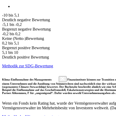
-10 bis 5,1
Deutlich negative Bewertung
-5,1 bis -0,2
Begrenzt negative Bewertung
-0,2 bis 0,2
Keine (Netto-)Bewertung
0,2 bis 5,1
Begrenzt positive Bewertung
5,1 bis 10
Deutlich positive Bewertung
Methodik zur SDG-Bewertung
Klima-Einflussnahme des Managements
Finanzinstitute können zur Transition z
einem Unternehmen und die Ausübung von Stimmrechten sind nachweislich eine der wirksam
(sogenanntes Climate-Stewardship) bewertet. Der Buchstabe beschreibt ähnlich wie eine S
Beispiel die Einflussnahme auf das Geschäftsmodell, Eskalationsstrategien und die Abst
Pariser Abkommen, F für „ungenügend“. Dafür wurden sowohl Unternehmensangaben als a
Wenn ein Fonds kein Rating hat, wurde der Vermögensverwalter aufgru
Vermögensverwalter im Mehrheitsbesitz von Investoren weltweit. (D