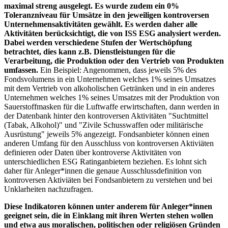
maximal streng ausgelegt. Es wurde zudem ein 0%
Toleranzniveau für Umsätze in den jeweiligen kontroversen
Unternehmensaktivitäten gewählt. Es werden daher alle
Aktivitäten berücksichtigt, die von ISS ESG analysiert werden.
Dabei werden verschiedene Stufen der Wertschöpfung
betrachtet, dies kann z.B. Dienstleistungen für die
Verarbeitung, die Produktion oder den Vertrieb von Produkten
umfassen.
Ein Beispiel: Angenommen, dass jeweils 5% des
Fondsvolumens in ein Unternehmen welches 1% seines Umsatzes
mit dem Vertrieb von alkoholischen Getränken und in ein anderes
Unternehmen welches 1% seines Umsatzes mit der Produktion von
Sauerstoffmasken für die Luftwaffe erwirtschaften, dann werden in
der Datenbank hinter den kontroversen Aktivitäten "Suchtmittel
(Tabak, Alkohol)" und "Zivile Schusswaffen oder militärische
Ausrüstung" jeweils 5% angezeigt. Fondsanbieter können einen
anderen Umfang für den Ausschluss von kontroversen Aktiviäten
definieren oder Daten über kontroverse Aktivitäten von
unterschiedlichen ESG Ratinganbietern beziehen. Es lohnt sich
daher für Anleger*innen die genaue Ausschlussdefinition von
kontroversen Aktiviäten bei Fondsanbietern zu verstehen und bei
Unklarheiten nachzufragen.
Diese Indikatoren können unter anderem für Anleger*innen
geeignet sein, die in Einklang mit ihren Werten stehen wollen
und etwa aus moralischen, politischen oder religiösen Gründen