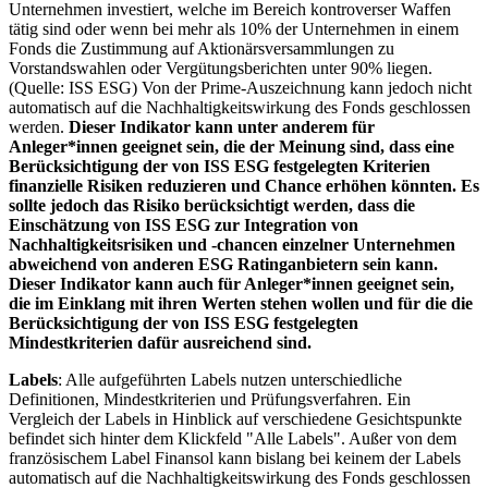
Unternehmen investiert, welche im Bereich kontroverser Waffen
tätig sind oder wenn bei mehr als 10% der Unternehmen in einem
Fonds die Zustimmung auf Aktionärsversammlungen zu
Vorstandswahlen oder Vergütungsberichten unter 90% liegen.
(Quelle: ISS ESG) Von der Prime-Auszeichnung kann jedoch nicht
automatisch auf die Nachhaltigkeitswirkung des Fonds geschlossen
werden.
Dieser Indikator kann unter anderem für
Anleger*innen geeignet sein, die der Meinung sind, dass eine
Berücksichtigung der von ISS ESG festgelegten Kriterien
finanzielle Risiken reduzieren und Chance erhöhen könnten. Es
sollte jedoch das Risiko berücksichtigt werden, dass die
Einschätzung von ISS ESG zur Integration von
Nachhaltigkeitsrisiken und -chancen einzelner Unternehmen
abweichend von anderen ESG Ratinganbietern sein kann.
Dieser Indikator kann auch für Anleger*innen geeignet sein,
die im Einklang mit ihren Werten stehen wollen und für die die
Berücksichtigung der von ISS ESG festgelegten
Mindestkriterien dafür ausreichend sind.
Labels
: Alle aufgeführten Labels nutzen unterschiedliche
Definitionen, Mindestkriterien und Prüfungsverfahren. Ein
Vergleich der Labels in Hinblick auf verschiedene Gesichtspunkte
befindet sich hinter dem Klickfeld "Alle Labels". Außer von dem
französischem Label Finansol kann bislang bei keinem der Labels
automatisch auf die Nachhaltigkeitswirkung des Fonds geschlossen