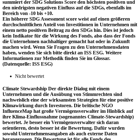
summiert der SDG Solutions Score den höchsten positiven und
den niedrigsten negativen Einfluss auf die SDGs, ebenfalls im
Bereich von -10 bis +10.
Ein höherer SDG Assessment score weist auf einen größeren
durchschnittlichen Anteil von Investitionen in Unternehmen mit
einem netto positiven Beitrag zu den SDGs hin. Dies ist jedoch
kein Indikator für die Wirkung des Fonds, also dass der Fonds
die Unternehmen nachhaltiger gemacht hat oder in Zukunft
machen wird. Wenn Sie Fragen zu den Unternehmensdaten
haben, wenden Sie sich bitte direkt an ISS ESG. Weitere
Informationen zur Methodik finden Sie im Glossar.
(Datenquelle: ISS ESG)
Nicht bewertet
Climate Stewardship
Der direkte Dialog mit einem
Unternehmen und die Ausübung von Stimmrechten sind
nachweislich eine der wirksamsten Strategien für eine positive
Klimawirkung durch Investoren. Die britische NGO
InfluenceMap hat große Vermögensverwalter im Hinblick auf
ihre Klima-Einflussnahme (sogenanntes Climate-Stewardship)
bewertet. Je besser ein Vermögensverwalter sich daran
orientieren, desto besser ist die Bewertung. Dafür wurden
sowohl Unternehmensangaben als auch externe Daten
herangezogen. Die Bewertung ist für alle Fonds des