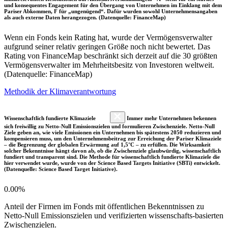
und konsequentes Engagement für den Übergang von Unternehmen im Einklang mit dem
Pariser Abkommen, F für „ungenügend“. Dafür wurden sowohl Unternehmensangaben
als auch externe Daten herangezogen. (Datenquelle: FinanceMap)
Wenn ein Fonds kein Rating hat, wurde der Vermögensverwalter
aufgrund seiner relativ geringen Größe noch nicht bewertet. Das
Rating von FinanceMap beschränkt sich derzeit auf die 30 größten
Vermögensverwalter im Mehrheitsbesitz von Investoren weltweit.
(Datenquelle: FinanceMap)
Methodik der Klimaverantwortung
Wissenschaftlich fundierte Klimaziele
Immer mehr Unternehmen bekennen
sich freiwillig zu Netto-Null Emissionszielen und formulieren Zwischenziele. Netto-Null
Ziele geben an, wie viele Emissionen ein Unternehmen bis spätestens 2050 reduzieren und
kompensieren muss, um den Unternehmensbeitrag zur Erreichung der Pariser Klimaziele
– die Begrenzung der globalen Erwärmung auf 1,5°C – zu erfüllen. Die Wirksamkeit
solcher Bekenntnisse hängt davon ab, ob die Zwischenziele glaubwürdig, wissenschaftlich
fundiert und transparent sind. Die Methode für wissenschaftlich fundierte Klimaziele die
hier verwendet wurde, wurde von der Science Based Targets Initiative (SBTi) entwickelt.
(Datenquelle: Science Based Target Initiative).
0.00%
Anteil der Firmen im Fonds mit öffentlichen Bekenntnissen zu
Netto-Null Emissionszielen und verifizierten wissenschafts-basierten
Zwischenzielen.