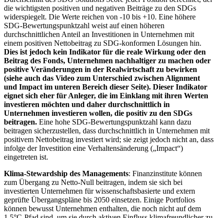
die wichtigsten positiven und negativen Beiträge zu den SDGs
widerspiegelt. Die Werte reichen von -10 bis +10. Eine höhere
SDG-Bewertungspunktzahl weist auf einen höheren
durchschnittlichen Anteil an Investitionen in Unternehmen mit
einem positiven Nettobeitrag zu SDG-konformen Lösungen hin.
Dies ist jedoch kein Indikator für die reale Wirkung oder den
Beitrag des Fonds, Unternehmen nachhaltiger zu machen oder
positive Veränderungen in der Realwirtschaft zu bewirken
(siehe auch das Video zum Unterschied zwischen Alignment
und Impact im unteren Bereich dieser Seite). Dieser Indikator
eignet sich eher für Anleger, die im Einklang mit ihren Werten
investieren möchten und daher durchschnittlich in
Unternehmen investieren wollen, die positiv zu den SDGs
beitragen.
Eine hohe SDG-Bewertungspunktzahl kann dazu
beitragen sicherzustellen, dass durchschnittlich in Unternehmen mit
positivem Nettobeitrag investiert wird; sie zeigt jedoch nicht an, dass
infolge der Investition eine Verhaltensänderung („Impact“)
eingetreten ist.
Klima-Stewardship des Managements
: Finanzinstitute können
zum Übergang zu Netto-Null beitragen, indem sie sich bei
investierten Unternehmen für wissenschaftsbasierte und extern
geprüfte Übergangspläne bis 2050 einsetzen. Einige Portfolios
können bewusst Unternehmen enthalten, die noch nicht auf dem
1,5°C-Pfad sind, um sie durch aktiven Einfluss klimafreundlicher zu