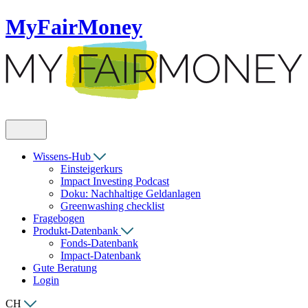
MyFairMoney
Wissens-Hub
Einsteigerkurs
Impact Investing Podcast
Doku: Nachhaltige Geldanlagen
Greenwashing checklist
Fragebogen
Produkt-Datenbank
Fonds-Datenbank
Impact-Datenbank
Gute Beratung
Login
CH