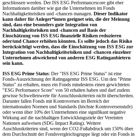
geschlossen werden. Der ISS ESG Performancescore gibt eher
Informationen darüber wie gut die Unternehmen im Fonds
Nachhaltigkeitsrisiken und -chancen managen.
Dieser Indikator
kann daher für Anleger*innen geeignet sein, die der Meinung
sind, dass eine besonders gute Integration von
Nachhaltigkeitsrisiken und -chancen auf Basis der
Einschätzung von ISS ESG finanzielle Risiken reduzieren
oder/und Chance erhöhen könnten. Es sollte jedoch das Risiko
berücksichtigt werden, dass die Einschätzung von ISS ESG zur
Integration von Nachhaltigkeitsrisiken und -chancen einzelner
Unternehmen abweichend von anderen ESG Ratinganbietern
sein kann.
ISS ESG Prime Status
: Der "ISS ESG Prime Status" ist eine
Fonds-Auszeichnung der Ratingagentur ISS ESG. Um den "Prime
Status" zu erhalten, muss ein Fonds mindestens einen gewichteten
"ESG Performance Score" von 50 erhalten haben und darf zudem
gewisse Schwellenwerte für Ausschlusskriterien nicht überschreiten.
Darunter fallen Fonds mit Kontroversen im Bereich der
internationalen Normen und Standards (höchste Kontroversenstufe)
oder wenn über 10% der Unternehmen eine signifikant negative
Wirkung auf die nachhaltigen Entwicklungsziele der Vereinten
Nationen aufweisen (SDG Impact Rating). Weitere
Auschlusskriterien sind, wenn der CO2-Fußabdruck um 150% über
dem Durchschnitt der Fondsvergleichsgruppe liegt oder ein Fonds in