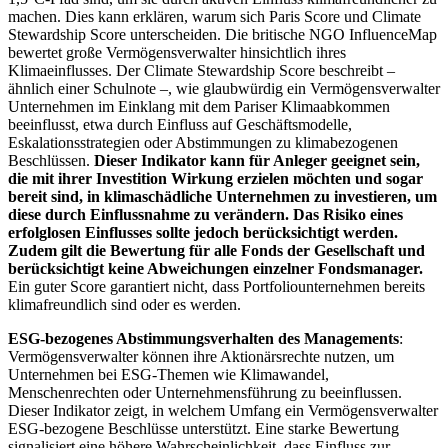
machen. Dies kann erklären, warum sich Paris Score und Climate
Stewardship Score unterscheiden. Die britische NGO InfluenceMap
bewertet große Vermögensverwalter hinsichtlich ihres
Klimaeinflusses. Der Climate Stewardship Score beschreibt –
ähnlich einer Schulnote –, wie glaubwürdig ein Vermögensverwalter
Unternehmen im Einklang mit dem Pariser Klimaabkommen
beeinflusst, etwa durch Einfluss auf Geschäftsmodelle,
Eskalationsstrategien oder Abstimmungen zu klimabezogenen
Beschlüssen.
Dieser Indikator kann für Anleger geeignet sein,
die mit ihrer Investition Wirkung erzielen möchten und sogar
bereit sind, in klimaschädliche Unternehmen zu investieren, um
diese durch Einflussnahme zu verändern. Das Risiko eines
erfolglosen Einflusses sollte jedoch berücksichtigt werden.
Zudem gilt die Bewertung für alle Fonds der Gesellschaft und
berücksichtigt keine Abweichungen einzelner Fondsmanager.
Ein guter Score garantiert nicht, dass Portfoliounternehmen bereits
klimafreundlich sind oder es werden.
ESG-bezogenes Abstimmungsverhalten des Managements
:
Vermögensverwalter können ihre Aktionärsrechte nutzen, um
Unternehmen bei ESG-Themen wie Klimawandel,
Menschenrechten oder Unternehmensführung zu beeinflussen.
Dieser Indikator zeigt, in welchem Umfang ein Vermögensverwalter
ESG-bezogene Beschlüsse unterstützt. Eine starke Bewertung
signalisiert eine höhere Wahrscheinlichkeit, dass Einfluss zur