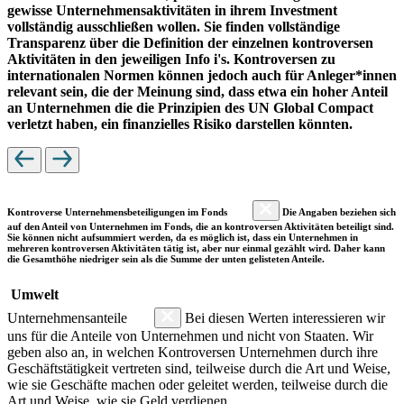
gewisse Unternehmensaktivitäten in ihrem Investment
vollständig ausschließen wollen. Sie finden vollständige
Transparenz über die Definition der einzelnen kontroversen
Aktivitäten in den jeweiligen Info i's. Kontroversen zu
internationalen Normen können jedoch auch für Anleger*innen
relevant sein, die der Meinung sind, dass etwa ein hoher Anteil
an Unternehmen die die Prinzipien des UN Global Compact
verletzt haben, ein finanzielles Risiko darstellen könnten.
Kontroverse Unternehmensbeteiligungen im Fonds
Die Angaben beziehen sich
auf den Anteil von Unternehmen im Fonds, die an kontroversen Aktivitäten beteiligt sind.
Sie können nicht aufsummiert werden, da es möglich ist, dass ein Unternehmen in
mehreren kontroversen Aktivitäten tätig ist, aber nur einmal gezählt wird. Daher kann
die Gesamthöhe niedriger sein als die Summe der unten gelisteten Anteile.
Umwelt
Unternehmensanteile
Bei diesen Werten interessieren wir
uns für die Anteile von Unternehmen und nicht von Staaten. Wir
geben also an, in welchen Kontroversen Unternehmen durch ihre
Geschäftstätigkeit vertreten sind, teilweise durch die Art und Weise,
wie sie Geschäfte machen oder geleitet werden, teilweise durch die
Art und Weise, wie sie Geld verdienen.