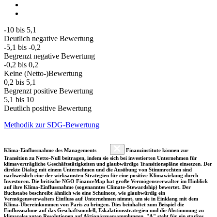
-10 bis 5,1
Deutlich negative Bewertung
-5,1 bis -0,2
Begrenzt negative Bewertung
-0,2 bis 0,2
Keine (Netto-)Bewertung
0,2 bis 5,1
Begrenzt positive Bewertung
5,1 bis 10
Deutlich positive Bewertung
Methodik zur SDG-Bewertung
Klima-Einflussnahme des Managements
Finanzinstitute können zur
Transition zu Netto-Null beitragen, indem sie sich bei investierten Unternehmen für
klimaverträgliche Geschäftstätigkeiten und glaubwürdige Transitionspläne einsetzen. Der
direkte Dialog mit einem Unternehmen und die Ausübung von Stimmrechten sind
nachweislich eine der wirksamsten Strategien für eine positive Klimawirkung durch
Investoren. Die britische NGO FinanceMap hat große Vermögensverwalter im Hinblick
auf ihre Klima-Einflussnahme (sogenanntes Climate-Stewardship) bewertet. Der
Buchstabe beschreibt ähnlich wie eine Schulnote, wie glaubwürdig ein
Vermögensverwalters Einfluss auf Unternehmen nimmt, um sie in Einklang mit dem
Klima-Übereinkommen von Paris zu bringen. Dies beinhaltet zum Beispiel die
Einflussnahme auf das Geschäftsmodell, Eskalationsstrategien und die Abstimmung zu
klimarelevanten Resolutionen auf Aktionärsversammlungen. "A" steht für ein starkes