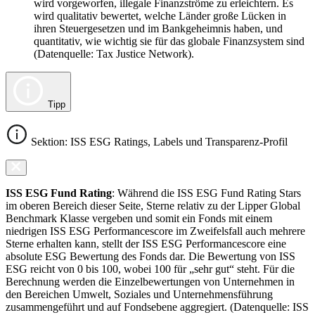
wird vorgeworfen, illegale Finanzströme zu erleichtern. Es
wird qualitativ bewertet, welche Länder große Lücken in
ihren Steuergesetzen und im Bankgeheimnis haben, und
quantitativ, wie wichtig sie für das globale Finanzsystem sind
(Datenquelle: Tax Justice Network).
Tipp
Sektion: ISS ESG Ratings, Labels und Transparenz-Profil
ISS ESG Fund Rating
: Während die ISS ESG Fund Rating Stars
im oberen Bereich dieser Seite, Sterne relativ zu der Lipper Global
Benchmark Klasse vergeben und somit ein Fonds mit einem
niedrigen ISS ESG Performancescore im Zweifelsfall auch mehrere
Sterne erhalten kann, stellt der ISS ESG Performancescore eine
absolute ESG Bewertung des Fonds dar. Die Bewertung von ISS
ESG reicht von 0 bis 100, wobei 100 für „sehr gut“ steht. Für die
Berechnung werden die Einzelbewertungen von Unternehmen in
den Bereichen Umwelt, Soziales und Unternehmensführung
zusammengeführt und auf Fondsebene aggregiert. (Datenquelle: ISS