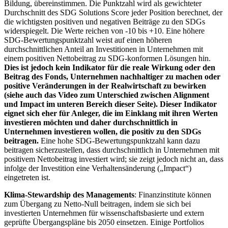
Bildung, übereinstimmen. Die Punktzahl wird als gewichteter
Durchschnitt des SDG Solutions Score jeder Position berechnet, der
die wichtigsten positiven und negativen Beiträge zu den SDGs
widerspiegelt. Die Werte reichen von -10 bis +10. Eine höhere
SDG-Bewertungspunktzahl weist auf einen höheren
durchschnittlichen Anteil an Investitionen in Unternehmen mit
einem positiven Nettobeitrag zu SDG-konformen Lösungen hin.
Dies ist jedoch kein Indikator für die reale Wirkung oder den
Beitrag des Fonds, Unternehmen nachhaltiger zu machen oder
positive Veränderungen in der Realwirtschaft zu bewirken
(siehe auch das Video zum Unterschied zwischen Alignment
und Impact im unteren Bereich dieser Seite). Dieser Indikator
eignet sich eher für Anleger, die im Einklang mit ihren Werten
investieren möchten und daher durchschnittlich in
Unternehmen investieren wollen, die positiv zu den SDGs
beitragen.
Eine hohe SDG-Bewertungspunktzahl kann dazu
beitragen sicherzustellen, dass durchschnittlich in Unternehmen mit
positivem Nettobeitrag investiert wird; sie zeigt jedoch nicht an, dass
infolge der Investition eine Verhaltensänderung („Impact“)
eingetreten ist.
Klima-Stewardship des Managements
: Finanzinstitute können
zum Übergang zu Netto-Null beitragen, indem sie sich bei
investierten Unternehmen für wissenschaftsbasierte und extern
geprüfte Übergangspläne bis 2050 einsetzen. Einige Portfolios