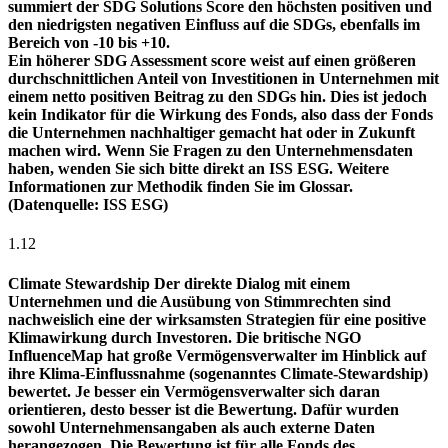
summiert der SDG Solutions Score den höchsten positiven und
den niedrigsten negativen Einfluss auf die SDGs, ebenfalls im
Bereich von -10 bis +10.
Ein höherer SDG Assessment score weist auf einen größeren
durchschnittlichen Anteil von Investitionen in Unternehmen mit
einem netto positiven Beitrag zu den SDGs hin. Dies ist jedoch
kein Indikator für die Wirkung des Fonds, also dass der Fonds
die Unternehmen nachhaltiger gemacht hat oder in Zukunft
machen wird. Wenn Sie Fragen zu den Unternehmensdaten
haben, wenden Sie sich bitte direkt an ISS ESG. Weitere
Informationen zur Methodik finden Sie im Glossar.
(Datenquelle: ISS ESG)
1.12
Climate Stewardship
Der direkte Dialog mit einem
Unternehmen und die Ausübung von Stimmrechten sind
nachweislich eine der wirksamsten Strategien für eine positive
Klimawirkung durch Investoren. Die britische NGO
InfluenceMap hat große Vermögensverwalter im Hinblick auf
ihre Klima-Einflussnahme (sogenanntes Climate-Stewardship)
bewertet. Je besser ein Vermögensverwalter sich daran
orientieren, desto besser ist die Bewertung. Dafür wurden
sowohl Unternehmensangaben als auch externe Daten
herangezogen. Die Bewertung ist für alle Fonds des