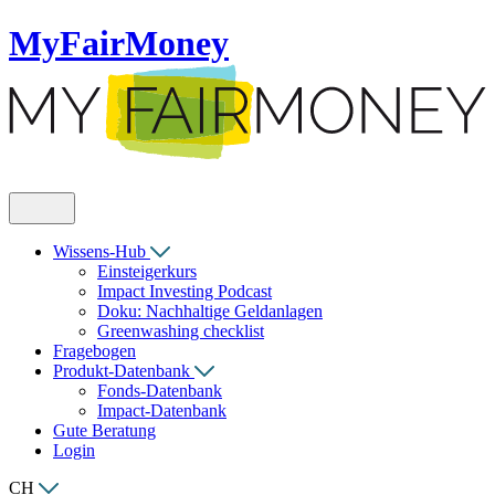
MyFairMoney
Wissens-Hub
Einsteigerkurs
Impact Investing Podcast
Doku: Nachhaltige Geldanlagen
Greenwashing checklist
Fragebogen
Produkt-Datenbank
Fonds-Datenbank
Impact-Datenbank
Gute Beratung
Login
CH