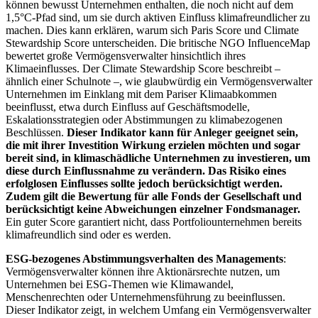
können bewusst Unternehmen enthalten, die noch nicht auf dem
1,5°C-Pfad sind, um sie durch aktiven Einfluss klimafreundlicher zu
machen. Dies kann erklären, warum sich Paris Score und Climate
Stewardship Score unterscheiden. Die britische NGO InfluenceMap
bewertet große Vermögensverwalter hinsichtlich ihres
Klimaeinflusses. Der Climate Stewardship Score beschreibt –
ähnlich einer Schulnote –, wie glaubwürdig ein Vermögensverwalter
Unternehmen im Einklang mit dem Pariser Klimaabkommen
beeinflusst, etwa durch Einfluss auf Geschäftsmodelle,
Eskalationsstrategien oder Abstimmungen zu klimabezogenen
Beschlüssen.
Dieser Indikator kann für Anleger geeignet sein,
die mit ihrer Investition Wirkung erzielen möchten und sogar
bereit sind, in klimaschädliche Unternehmen zu investieren, um
diese durch Einflussnahme zu verändern. Das Risiko eines
erfolglosen Einflusses sollte jedoch berücksichtigt werden.
Zudem gilt die Bewertung für alle Fonds der Gesellschaft und
berücksichtigt keine Abweichungen einzelner Fondsmanager.
Ein guter Score garantiert nicht, dass Portfoliounternehmen bereits
klimafreundlich sind oder es werden.
ESG-bezogenes Abstimmungsverhalten des Managements
:
Vermögensverwalter können ihre Aktionärsrechte nutzen, um
Unternehmen bei ESG-Themen wie Klimawandel,
Menschenrechten oder Unternehmensführung zu beeinflussen.
Dieser Indikator zeigt, in welchem Umfang ein Vermögensverwalter