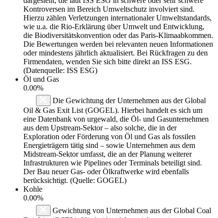
dargestellt, die laut ISS ESG in schwere oder sehr schwere
Kontroversen im Bereich Umweltschutz involviert sind.
Hierzu zählen Verletzungen internationaler Umweltstandards,
wie u.a. die Rio-Erklärung über Umwelt und Entwicklung,
die Biodiversitätskonvention oder das Paris-Klimaabkommen.
Die Bewertungen werden bei relevanten neuen Informationen
oder mindestens jährlich aktualisiert. Bei Rückfragen zu den
Firmendaten, wenden Sie sich bitte direkt an ISS ESG.
(Datenquelle: ISS ESG)
Öl und Gas
0.00%
Die Gewichtung der Unternehmen aus der Global
Oil & Gas Exit List (GOGEL). Hierbei handelt es sich um
eine Datenbank von urgewald, die Öl- und Gasunternehmen
aus dem Upstream-Sektor – also solche, die in der
Exploration oder Förderung von Öl und Gas als fossilen
Energieträgern tätig sind – sowie Unternehmen aus dem
Midstream-Sektor umfasst, die an der Planung weiterer
Infrastrukturen wie Pipelines oder Terminals beteiligt sind.
Der Bau neuer Gas- oder Ölkraftwerke wird ebenfalls
berücksichtigt. (Quelle: GOGEL)
Kohle
0.00%
Gewichtung von Unternehmen aus der Global Coal