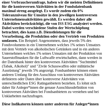
einer Verbraucherumfrage, haben wir die meisten Definitionen
für die kontroversen Aktivitäten in der Fondsdatenbank
maximal streng ausgelegt. Es wurde zudem ein 0%
Toleranzniveau für Umsätze in den jeweiligen kontroversen
Unternehmensaktivitäten gewählt. Es werden daher alle
Aktivitäten berücksichtigt, die von ISS ESG analysiert werden.
Dabei werden verschiedene Stufen der Wertschöpfung
betrachtet, dies kann z.B. Dienstleistungen für die
Verarbeitung, die Produktion oder den Vertrieb von Produkten
umfassen.
Ein Beispiel: Angenommen, dass jeweils 5% des
Fondsvolumens in ein Unternehmen welches 1% seines Umsatzes
mit dem Vertrieb von alkoholischen Getränken und in ein anderes
Unternehmen welches 1% seines Umsatzes mit der Produktion von
Sauerstoffmasken für die Luftwaffe erwirtschaften, dann werden in
der Datenbank hinter den kontroversen Aktivitäten "Suchtmittel
(Tabak, Alkohol)" und "Zivile Schusswaffen oder militärische
Ausrüstung" jeweils 5% angezeigt. Fondsanbieter können einen
anderen Umfang für den Ausschluss von kontroversen Aktiviäten
definieren oder Daten über kontroverse Aktivitäten von
unterschiedlichen ESG Ratinganbietern beziehen. Es lohnt sich
daher für Anleger*innen die genaue Ausschlussdefinition von
kontroversen Aktiviäten bei Fondsanbietern zu verstehen und bei
Unklarheiten nachzufragen.
Diese Indikatoren können unter anderem für Anleger*innen