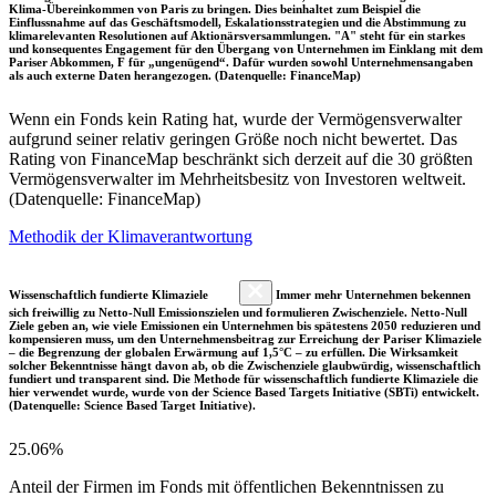
Klima-Übereinkommen von Paris zu bringen. Dies beinhaltet zum Beispiel die
Einflussnahme auf das Geschäftsmodell, Eskalationsstrategien und die Abstimmung zu
klimarelevanten Resolutionen auf Aktionärsversammlungen. "A" steht für ein starkes
und konsequentes Engagement für den Übergang von Unternehmen im Einklang mit dem
Pariser Abkommen, F für „ungenügend“. Dafür wurden sowohl Unternehmensangaben
als auch externe Daten herangezogen. (Datenquelle: FinanceMap)
Wenn ein Fonds kein Rating hat, wurde der Vermögensverwalter
aufgrund seiner relativ geringen Größe noch nicht bewertet. Das
Rating von FinanceMap beschränkt sich derzeit auf die 30 größten
Vermögensverwalter im Mehrheitsbesitz von Investoren weltweit.
(Datenquelle: FinanceMap)
Methodik der Klimaverantwortung
Wissenschaftlich fundierte Klimaziele
Immer mehr Unternehmen bekennen
sich freiwillig zu Netto-Null Emissionszielen und formulieren Zwischenziele. Netto-Null
Ziele geben an, wie viele Emissionen ein Unternehmen bis spätestens 2050 reduzieren und
kompensieren muss, um den Unternehmensbeitrag zur Erreichung der Pariser Klimaziele
– die Begrenzung der globalen Erwärmung auf 1,5°C – zu erfüllen. Die Wirksamkeit
solcher Bekenntnisse hängt davon ab, ob die Zwischenziele glaubwürdig, wissenschaftlich
fundiert und transparent sind. Die Methode für wissenschaftlich fundierte Klimaziele die
hier verwendet wurde, wurde von der Science Based Targets Initiative (SBTi) entwickelt.
(Datenquelle: Science Based Target Initiative).
25.06%
Anteil der Firmen im Fonds mit öffentlichen Bekenntnissen zu