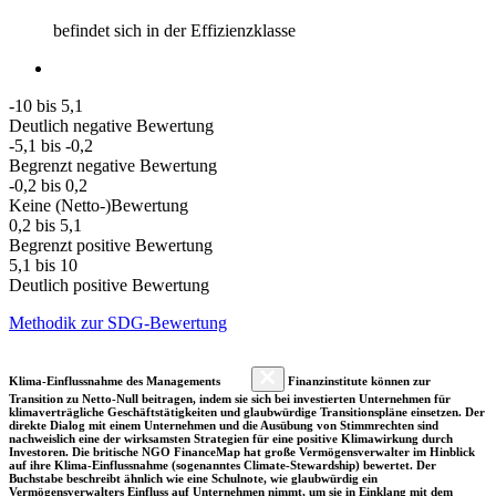
befindet sich in der Effizienzklasse
-10 bis 5,1
Deutlich negative Bewertung
-5,1 bis -0,2
Begrenzt negative Bewertung
-0,2 bis 0,2
Keine (Netto-)Bewertung
0,2 bis 5,1
Begrenzt positive Bewertung
5,1 bis 10
Deutlich positive Bewertung
Methodik zur SDG-Bewertung
Klima-Einflussnahme des Managements
Finanzinstitute können zur
Transition zu Netto-Null beitragen, indem sie sich bei investierten Unternehmen für
klimaverträgliche Geschäftstätigkeiten und glaubwürdige Transitionspläne einsetzen. Der
direkte Dialog mit einem Unternehmen und die Ausübung von Stimmrechten sind
nachweislich eine der wirksamsten Strategien für eine positive Klimawirkung durch
Investoren. Die britische NGO FinanceMap hat große Vermögensverwalter im Hinblick
auf ihre Klima-Einflussnahme (sogenanntes Climate-Stewardship) bewertet. Der
Buchstabe beschreibt ähnlich wie eine Schulnote, wie glaubwürdig ein
Vermögensverwalters Einfluss auf Unternehmen nimmt, um sie in Einklang mit dem