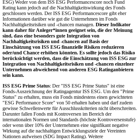
ESG) Weder von dem ISS ESG Performancescore noch Fund
Rating kann jedoch auf die Nachhaltigkeitswirkung des Fonds
geschlossen werden. Der ISS ESG Performancescore gibt eher
Informationen darüber wie gut die Unternehmen im Fonds
Nachhaltigkeitsrisiken und -chancen managen.
Dieser Indikator
kann daher für Anleger*innen geeignet sein, die der Meinung
sind, dass eine besonders gute Integration von
Nachhaltigkeitsrisiken und -chancen auf Basis der
Einschätzung von ISS ESG finanzielle Risiken reduzieren
oder/und Chance erhöhen könnten. Es sollte jedoch das Risiko
berücksichtigt werden, dass die Einschätzung von ISS ESG zur
Integration von Nachhaltigkeitsrisiken und -chancen einzelner
Unternehmen abweichend von anderen ESG Ratinganbietern
sein kann.
ISS ESG Prime Status
: Der "ISS ESG Prime Status" ist eine
Fonds-Auszeichnung der Ratingagentur ISS ESG. Um den "Prime
Status" zu erhalten, muss ein Fonds mindestens einen gewichteten
"ESG Performance Score" von 50 erhalten haben und darf zudem
gewisse Schwellenwerte für Ausschlusskriterien nicht überschreiten.
Darunter fallen Fonds mit Kontroversen im Bereich der
internationalen Normen und Standards (höchste Kontroversenstufe)
oder wenn über 10% der Unternehmen eine signifikant negative
Wirkung auf die nachhaltigen Entwicklungsziele der Vereinten
Nationen aufweisen (SDG Impact Rating). Weitere