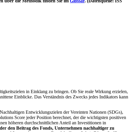
en über die Methodik finden Sie im
Glossar
. (Datenquelle: ISS
igkeitszielen in Einklang zu bringen. Ob Sie reale Wirkung erzielen,
nittene Einblicke. Das Verständnis des Zwecks jedes Indikators kann
Nachhaltigen Entwicklungszielen der Vereinten Nationen (SDGs),
ions Score jeder Position berechnet, der die wichtigsten positiven
n höheren durchschnittlichen Anteil an Investitionen in
 oder den Beitrag des Fonds, Unternehmen nachhaltiger zu