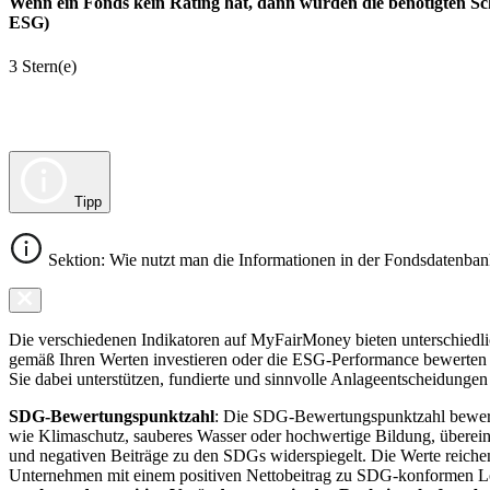
Wenn ein Fonds kein Rating hat, dann wurden die benötigten Sc
ESG)
3 Stern(e)
Tipp
Sektion: Wie nutzt man die Informationen in der Fondsdatenba
Die verschiedenen Indikatoren auf MyFairMoney bieten unterschiedlich
gemäß Ihren Werten investieren oder die ESG-Performance bewerten mö
Sie dabei unterstützen, fundierte und sinnvolle Anlageentscheidungen 
SDG-Bewertungspunktzahl
: Die SDG-Bewertungspunktzahl bewerte
wie Klimaschutz, sauberes Wasser oder hochwertige Bildung, übereins
und negativen Beiträge zu den SDGs widerspiegelt. Die Werte reiche
Unternehmen mit einem positiven Nettobeitrag zu SDG-konformen 