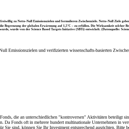
iwillig zu Netto-Null Emissionszielen und formulieren Zwischenziele. Netto-Null Ziele geben
ie Begrenzung der globalen Erwärmung auf 1,5°C – zu erfüllen. Die Wirksamkeit solcher Beke
wurde, wurde von der Science Based Targets Initiative (SBTi) entwickelt. (Datenquelle: Scienc
ull Emissionszielen und verifizierten wissenschafts-basierten Zwische
onds, die an unterschiedlichen "kontroversen" Aktivitäten beteiligt sind
sen. Da Fonds oft in mehrere hundert multinationale Unternehmen in ver
 für Sie sind, können Sie Ihr Investment entsprechend ausrichten. Bitt