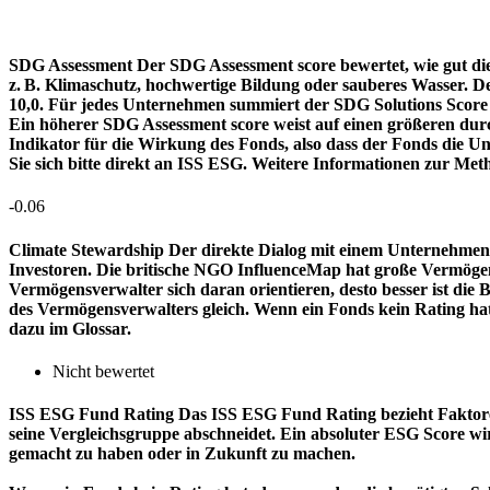
SDG Assessment
Der SDG Assessment score bewertet, wie gut di
z. B. Klimaschutz, hochwertige Bildung oder sauberes Wasser. D
10,0. Für jedes Unternehmen summiert der SDG Solutions Score de
Ein höherer SDG Assessment score weist auf einen größeren durch
Indikator für die Wirkung des Fonds, also dass der Fonds die
Sie sich bitte direkt an ISS ESG. Weitere Informationen zur Met
-0.06
Climate Stewardship
Der direkte Dialog mit einem Unternehmen 
Investoren. Die britische NGO InfluenceMap hat große Vermögen
Vermögensverwalter sich daran orientieren, desto besser ist d
des Vermögensverwalters gleich. Wenn ein Fonds kein Rating ha
dazu im Glossar.
Nicht bewertet
ISS ESG Fund Rating
Das ISS ESG Fund Rating bezieht Faktore
seine Vergleichsgruppe abschneidet. Ein absoluter ESG Score wir
gemacht zu haben oder in Zukunft zu machen.