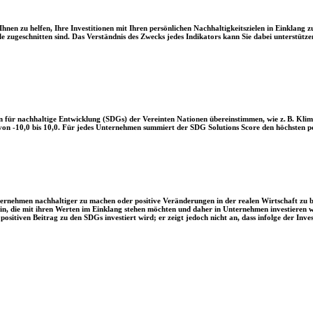
en zu helfen, Ihre Investitionen mit Ihren persönlichen Nachhaltigkeitszielen in Einklang zu
le zugeschnitten sind. Das Verständnis des Zwecks jedes Indikators kann Sie dabei unterstützen
 für nachhaltige Entwicklung (SDGs) der Vereinten Nationen übereinstimmen, wie z. B. Klim
n -10,0 bis 10,0. Für jedes Unternehmen summiert der SDG Solutions Score den höchsten posi
Unternehmen nachhaltiger zu machen oder positive Veränderungen in der realen Wirtschaft zu
 sein, die mit ihren Werten im Einklang stehen möchten und daher in Unternehmen investieren
positiven Beitrag zu den SDGs investiert wird; er zeigt jedoch nicht an, dass infolge der In