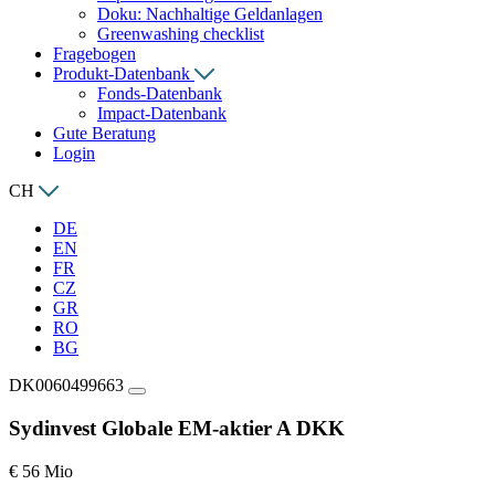
Doku: Nachhaltige Geldanlagen
Greenwashing checklist
Fragebogen
Produkt-Datenbank
Fonds-Datenbank
Impact-Datenbank
Gute Beratung
Login
CH
DE
EN
FR
CZ
GR
RO
BG
DK0060499663
Sydinvest Globale EM-aktier A DKK
€ 56 Mio