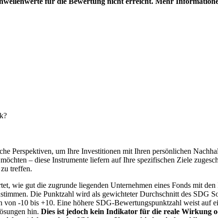
hwellenwerte für die Bewertung nicht erreicht. Mehr Information
nk?
e Perspektiven, um Ihre Investitionen mit Ihren persönlichen Nachhalt
chten – diese Instrumente liefern auf Ihre spezifischen Ziele zugesch
zu treffen.
t, wie gut die zugrunde liegenden Unternehmen eines Fonds mit den 
timmen. Die Punktzahl wird als gewichteter Durchschnitt des SDG Solut
n von -10 bis +10. Eine höhere SDG-Bewertungspunktzahl weist auf eine
Lösungen hin.
Dies ist jedoch kein Indikator für die reale Wirkung