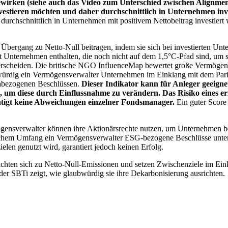
wirken (siehe auch das Video zum Unterschied zwischen Alignment
nvestieren möchten und daher durchschnittlich in Unternehmen inve
chschnittlich in Unternehmen mit positivem Nettobeitrag investiert wird
 Übergang zu Netto-Null beitragen, indem sie sich bei investierten Unt
 Unternehmen enthalten, die noch nicht auf dem 1,5°C-Pfad sind, um s
erscheiden. Die britische NGO InfluenceMap bewertet große Vermögensv
ubwürdig ein Vermögensverwalter Unternehmen im Einklang mit dem Pari
mabezogenen Beschlüssen.
Dieser Indikator kann für Anleger geeignet
n, um diese durch Einflussnahme zu verändern. Das Risiko eines er
ichtigt keine Abweichungen einzelner Fondsmanager.
Ein guter Score 
gensverwalter können ihre Aktionärsrechte nutzen, um Unternehmen
lchem Umfang ein Vermögensverwalter ESG-bezogene Beschlüsse unterstü
elen genutzt wird, garantiert jedoch keinen Erfolg.
chten sich zu Netto-Null-Emissionen und setzen Zwischenziele im Eink
der SBTi zeigt, wie glaubwürdig sie ihre Dekarbonisierung ausrichten.