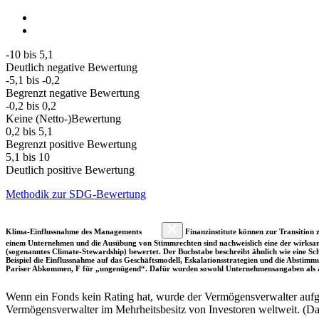
-10 bis 5,1
Deutlich negative Bewertung
-5,1 bis -0,2
Begrenzt negative Bewertung
-0,2 bis 0,2
Keine (Netto-)Bewertung
0,2 bis 5,1
Begrenzt positive Bewertung
5,1 bis 10
Deutlich positive Bewertung
Methodik zur SDG-Bewertung
Klima-Einflussnahme des Managements
Finanzinstitute können zur Transition z
einem Unternehmen und die Ausübung von Stimmrechten sind nachweislich eine der wirksam
(sogenanntes Climate-Stewardship) bewertet. Der Buchstabe beschreibt ähnlich wie eine S
Beispiel die Einflussnahme auf das Geschäftsmodell, Eskalationsstrategien und die Abst
Pariser Abkommen, F für „ungenügend“. Dafür wurden sowohl Unternehmensangaben als a
Wenn ein Fonds kein Rating hat, wurde der Vermögensverwalter aufgru
Vermögensverwalter im Mehrheitsbesitz von Investoren weltweit. (D