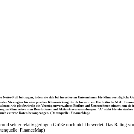
u Netto-Null beitragen, indem sie sich bei investierten Unternehmen für klimaverträgliche Ge
sten Strategien für eine positive Klimawirkung durch Investoren. Die britische NGO Fina
chulnote, wie glaubwürdig ein Vermögensverwalters Einfluss auf Unternehmen nimmt, um sie
immung zu klimarelevanten Resolutionen auf Aktionärsversammlungen. "A" steht für ein sta
uch externe Daten herangezogen. (Datenquelle: FinanceMap)
nd seiner relativ geringen Größe noch nicht bewertet. Das Rating von
atenquelle: FinanceMap)