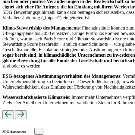
machen oder positive Veränderungen in der Realwirtschaft zu be
eignet sich eher für Anleger, die im Einklang mit ihren Werten i
SDG-Bewertungspunktzahl kann dazu beitragen sicherzustellen, dass dur
Verhaltensänderung („Impact“) eingetreten ist.
Klima-Stewardship des Managements
: Finanzinstitute können zum
Übergangspläne bis 2050 einsetzen. Einige Portfolios können bewusst
erklären, warum sich Paris Score und Climate Stewardship Score unt
Stewardship Score beschreibt – ähnlich einer Schulnote –, wie gla
Geschäftsmodelle, Eskalationsstrategien oder Abstimmungen zu kli
sogar bereit sind, in klimaschädliche Unternehmen zu investiere
gilt die Bewertung für alle Fonds der Gesellschaft und berücks
sind oder es werden.
ESG-bezogenes Abstimmungsverhalten des Managements
: Vermö
Unternehmensführung zu beeinflussen. Dieser Indikator zeigt, in we
Wahrscheinlichkeit, dass Einfluss zur Förderung von Nachhaltigkeitszi
Wissenschaftsbasierte Klimaziele
: Immer mehr Unternehmen verpfli
Ziels. Der Anteil der Unternehmen mit validierten Zielen im Rahmen 
SDG Assessment