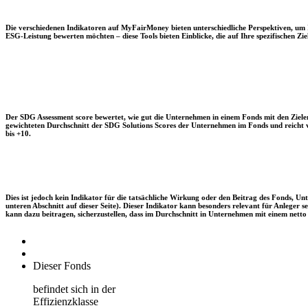
Die verschiedenen Indikatoren auf MyFairMoney bieten unterschiedliche Perspektiven, um Ihn
ESG-Leistung bewerten möchten – diese Tools bieten Einblicke, die auf Ihre spezifischen Zie
Der SDG Assessment score bewertet, wie gut die Unternehmen in einem Fonds mit den Zielen
gewichteten Durchschnitt der SDG Solutions Scores der Unternehmen im Fonds und reicht vo
bis +10.
Dies ist jedoch kein Indikator für die tatsächliche Wirkung oder den Beitrag des Fonds, 
unteren Abschnitt auf dieser Seite). Dieser Indikator kann besonders relevant für Anleger
kann dazu beitragen, sicherzustellen, dass im Durchschnitt in Unternehmen mit einem netto 
Dieser Fonds
befindet sich in der
Effizienzklasse