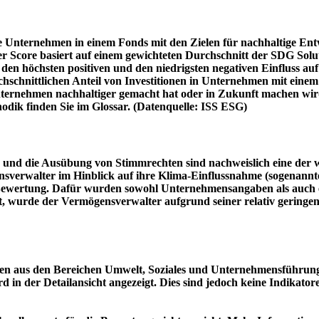
e Unternehmen in einem Fonds mit den Zielen für nachhaltige En
er Score basiert auf einem gewichteten Durchschnitt der SDG Solu
n höchsten positiven und den niedrigsten negativen Einfluss auf 
schnittlichen Anteil von Investitionen in Unternehmen mit einem n
 Unternehmen nachhaltiger gemacht hat oder in Zukunft machen 
hodik finden Sie im Glossar. (Datenquelle: ISS ESG)
und die Ausübung von Stimmrechten sind nachweislich eine der w
sverwalter im Hinblick auf ihre Klima-Einflussnahme (sogenanntes
ie Bewertung. Dafür wurden sowohl Unternehmensangaben als auch e
t, wurde der Vermögensverwalter aufgrund seiner relativ geringe
n aus den Bereichen Umwelt, Soziales und Unternehmensführung mi
d in der Detailansicht angezeigt. Dies sind jedoch keine Indikat