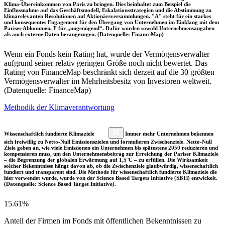
Klima-Übereinkommen von Paris zu bringen. Dies beinhaltet zum Beispiel die
Einflussnahme auf das Geschäftsmodell, Eskalationsstrategien und die Abstimmung zu
klimarelevanten Resolutionen auf Aktionärsversammlungen. "A" steht für ein starkes
und konsequentes Engagement für den Übergang von Unternehmen im Einklang mit dem
Pariser Abkommen, F für „ungenügend“. Dafür wurden sowohl Unternehmensangaben
als auch externe Daten herangezogen. (Datenquelle: FinanceMap)
Wenn ein Fonds kein Rating hat, wurde der Vermögensverwalter
aufgrund seiner relativ geringen Größe noch nicht bewertet. Das
Rating von FinanceMap beschränkt sich derzeit auf die 30 größten
Vermögensverwalter im Mehrheitsbesitz von Investoren weltweit.
(Datenquelle: FinanceMap)
Methodik der Klimaverantwortung
Wissenschaftlich fundierte Klimaziele
Immer mehr Unternehmen bekennen
sich freiwillig zu Netto-Null Emissionszielen und formulieren Zwischenziele. Netto-Null
Ziele geben an, wie viele Emissionen ein Unternehmen bis spätestens 2050 reduzieren und
kompensieren muss, um den Unternehmensbeitrag zur Erreichung der Pariser Klimaziele
– die Begrenzung der globalen Erwärmung auf 1,5°C – zu erfüllen. Die Wirksamkeit
solcher Bekenntnisse hängt davon ab, ob die Zwischenziele glaubwürdig, wissenschaftlich
fundiert und transparent sind. Die Methode für wissenschaftlich fundierte Klimaziele die
hier verwendet wurde, wurde von der Science Based Targets Initiative (SBTi) entwickelt.
(Datenquelle: Science Based Target Initiative).
15.61%
Anteil der Firmen im Fonds mit öffentlichen Bekenntnissen zu