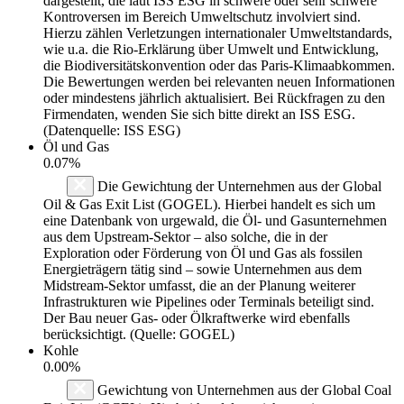
dargestellt, die laut ISS ESG in schwere oder sehr schwere
Kontroversen im Bereich Umweltschutz involviert sind.
Hierzu zählen Verletzungen internationaler Umweltstandards,
wie u.a. die Rio-Erklärung über Umwelt und Entwicklung,
die Biodiversitätskonvention oder das Paris-Klimaabkommen.
Die Bewertungen werden bei relevanten neuen Informationen
oder mindestens jährlich aktualisiert. Bei Rückfragen zu den
Firmendaten, wenden Sie sich bitte direkt an ISS ESG.
(Datenquelle: ISS ESG)
Öl und Gas
0.07%
Die Gewichtung der Unternehmen aus der Global
Oil & Gas Exit List (GOGEL). Hierbei handelt es sich um
eine Datenbank von urgewald, die Öl- und Gasunternehmen
aus dem Upstream-Sektor – also solche, die in der
Exploration oder Förderung von Öl und Gas als fossilen
Energieträgern tätig sind – sowie Unternehmen aus dem
Midstream-Sektor umfasst, die an der Planung weiterer
Infrastrukturen wie Pipelines oder Terminals beteiligt sind.
Der Bau neuer Gas- oder Ölkraftwerke wird ebenfalls
berücksichtigt. (Quelle: GOGEL)
Kohle
0.00%
Gewichtung von Unternehmen aus der Global Coal