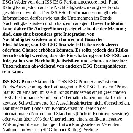
ESG) Weder von dem ISS ESG Performancescore noch Fund
Rating kann jedoch auf die Nachhaltigkeitswirkung des Fonds
geschlossen werden. Der ISS ESG Performancescore gibt eher
Informationen darüber wie gut die Unternehmen im Fonds
Nachhaltigkeitsrisiken und -chancen managen.
Dieser Indikator
kann daher für Anleger*innen geeignet sein, die der Meinung
sind, dass eine besonders gute Integration von
Nachhaltigkeitsrisiken und -chancen auf Basis der
Einschätzung von ISS ESG finanzielle Risiken reduzieren
oder/und Chance erhöhen könnten. Es sollte jedoch das Risiko
berücksichtigt werden, dass die Einschätzung von ISS ESG zur
Integration von Nachhaltigkeitsrisiken und -chancen einzelner
Unternehmen abweichend von anderen ESG Ratinganbietern
sein kann.
ISS ESG Prime Status
: Der "ISS ESG Prime Status" ist eine
Fonds-Auszeichnung der Ratingagentur ISS ESG. Um den "Prime
Status" zu erhalten, muss ein Fonds mindestens einen gewichteten
"ESG Performance Score" von 50 erhalten haben und darf zudem
gewisse Schwellenwerte für Ausschlusskriterien nicht überschreiten.
Darunter fallen Fonds mit Kontroversen im Bereich der
internationalen Normen und Standards (höchste Kontroversenstufe)
oder wenn über 10% der Unternehmen eine signifikant negative
Wirkung auf die nachhaltigen Entwicklungsziele der Vereinten
Nationen aufweisen (SDG Impact Rating). Weitere