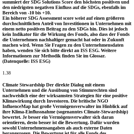
summiert der SDG Solutions Score den höchsten positiven und
den niedrigsten negativen Einfluss auf die SDGs, ebenfalls im
Bereich von -10 bis +10.
Ein höherer SDG Assessment score weist auf einen größeren
durchschnittlichen Anteil von Investitionen in Unternehmen mit
einem netto positiven Beitrag zu den SDGs hin. Dies ist jedoch
kein Indikator für die Wirkung des Fonds, also dass der Fonds
die Unternehmen nachhaltiger gemacht hat oder in Zukunft
machen wird. Wenn Sie Fragen zu den Unternehmensdaten
haben, wenden Sie sich bitte direkt an ISS ESG. Weitere
Informationen zur Methodik finden Sie im Glossar.
(Datenquelle: ISS ESG)
1.38
Climate Stewardship
Der direkte Dialog mit einem
Unternehmen und die Ausübung von Stimmrechten sind
nachweislich eine der wirksamsten Strategien für eine positive
Klimawirkung durch Investoren. Die britische NGO
InfluenceMap hat große Vermögensverwalter im Hinblick auf
ihre Klima-Einflussnahme (sogenanntes Climate-Stewardship)
bewertet. Je besser ein Vermögensverwalter sich daran
orientieren, desto besser ist die Bewertung. Dafür wurden
sowohl Unternehmensangaben als auch externe Daten
herangezogen. Die Bewertung ist für alle Fonds des