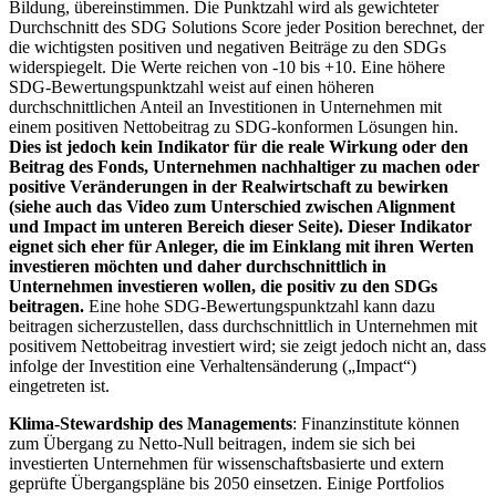
Bildung, übereinstimmen. Die Punktzahl wird als gewichteter
Durchschnitt des SDG Solutions Score jeder Position berechnet, der
die wichtigsten positiven und negativen Beiträge zu den SDGs
widerspiegelt. Die Werte reichen von -10 bis +10. Eine höhere
SDG-Bewertungspunktzahl weist auf einen höheren
durchschnittlichen Anteil an Investitionen in Unternehmen mit
einem positiven Nettobeitrag zu SDG-konformen Lösungen hin.
Dies ist jedoch kein Indikator für die reale Wirkung oder den
Beitrag des Fonds, Unternehmen nachhaltiger zu machen oder
positive Veränderungen in der Realwirtschaft zu bewirken
(siehe auch das Video zum Unterschied zwischen Alignment
und Impact im unteren Bereich dieser Seite). Dieser Indikator
eignet sich eher für Anleger, die im Einklang mit ihren Werten
investieren möchten und daher durchschnittlich in
Unternehmen investieren wollen, die positiv zu den SDGs
beitragen.
Eine hohe SDG-Bewertungspunktzahl kann dazu
beitragen sicherzustellen, dass durchschnittlich in Unternehmen mit
positivem Nettobeitrag investiert wird; sie zeigt jedoch nicht an, dass
infolge der Investition eine Verhaltensänderung („Impact“)
eingetreten ist.
Klima-Stewardship des Managements
: Finanzinstitute können
zum Übergang zu Netto-Null beitragen, indem sie sich bei
investierten Unternehmen für wissenschaftsbasierte und extern
geprüfte Übergangspläne bis 2050 einsetzen. Einige Portfolios