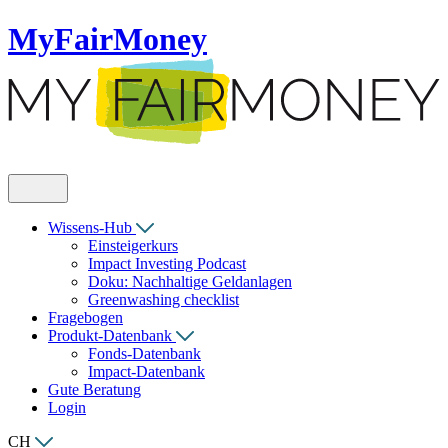
MyFairMoney
Wissens-Hub
Einsteigerkurs
Impact Investing Podcast
Doku: Nachhaltige Geldanlagen
Greenwashing checklist
Fragebogen
Produkt-Datenbank
Fonds-Datenbank
Impact-Datenbank
Gute Beratung
Login
CH