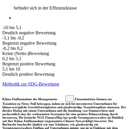
befindet sich in der Effizienzklasse
-10 bis 5,1
Deutlich negative Bewertung
-5,1 bis -0,2
Begrenzt negative Bewertung
-0,2 bis 0,2
Keine (Netto-)Bewertung
0,2 bis 5,1
Begrenzt positive Bewertung
5,1 bis 10
Deutlich positive Bewertung
Methodik zur SDG-Bewertung
Klima-Einflussnahme des Managements
Finanzinstitute können zur
Transition zu Netto-Null beitragen, indem sie sich bei investierten Unternehmen für
klimaverträgliche Geschäftstätigkeiten und glaubwürdige Transitionspläne einsetzen. Der
direkte Dialog mit einem Unternehmen und die Ausübung von Stimmrechten sind
nachweislich eine der wirksamsten Strategien für eine positive Klimawirkung durch
Investoren. Die britische NGO FinanceMap hat große Vermögensverwalter im Hinblick
auf ihre Klima-Einflussnahme (sogenanntes Climate-Stewardship) bewertet. Der
Buchstabe beschreibt ähnlich wie eine Schulnote, wie glaubwürdig ein
Vermögensverwalters Einfluss auf Unternehmen nimmt, um sie in Einklang mit dem