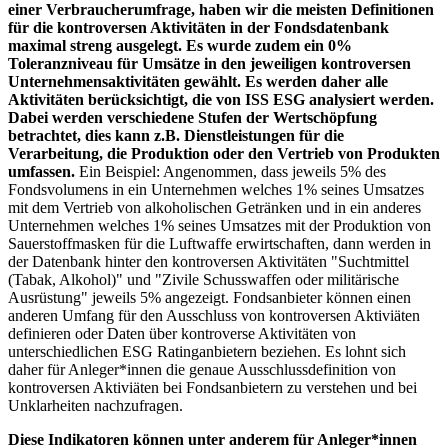
einer Verbraucherumfrage, haben wir die meisten Definitionen
für die kontroversen Aktivitäten in der Fondsdatenbank
maximal streng ausgelegt. Es wurde zudem ein 0%
Toleranzniveau für Umsätze in den jeweiligen kontroversen
Unternehmensaktivitäten gewählt. Es werden daher alle
Aktivitäten berücksichtigt, die von ISS ESG analysiert werden.
Dabei werden verschiedene Stufen der Wertschöpfung
betrachtet, dies kann z.B. Dienstleistungen für die
Verarbeitung, die Produktion oder den Vertrieb von Produkten
umfassen.
Ein Beispiel: Angenommen, dass jeweils 5% des
Fondsvolumens in ein Unternehmen welches 1% seines Umsatzes
mit dem Vertrieb von alkoholischen Getränken und in ein anderes
Unternehmen welches 1% seines Umsatzes mit der Produktion von
Sauerstoffmasken für die Luftwaffe erwirtschaften, dann werden in
der Datenbank hinter den kontroversen Aktivitäten "Suchtmittel
(Tabak, Alkohol)" und "Zivile Schusswaffen oder militärische
Ausrüstung" jeweils 5% angezeigt. Fondsanbieter können einen
anderen Umfang für den Ausschluss von kontroversen Aktiviäten
definieren oder Daten über kontroverse Aktivitäten von
unterschiedlichen ESG Ratinganbietern beziehen. Es lohnt sich
daher für Anleger*innen die genaue Ausschlussdefinition von
kontroversen Aktiviäten bei Fondsanbietern zu verstehen und bei
Unklarheiten nachzufragen.
Diese Indikatoren können unter anderem für Anleger*innen