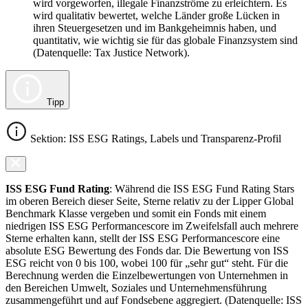
wird vorgeworfen, illegale Finanzströme zu erleichtern. Es
wird qualitativ bewertet, welche Länder große Lücken in
ihren Steuergesetzen und im Bankgeheimnis haben, und
quantitativ, wie wichtig sie für das globale Finanzsystem sind
(Datenquelle: Tax Justice Network).
Tipp
Sektion: ISS ESG Ratings, Labels und Transparenz-Profil
ISS ESG Fund Rating
: Während die ISS ESG Fund Rating Stars
im oberen Bereich dieser Seite, Sterne relativ zu der Lipper Global
Benchmark Klasse vergeben und somit ein Fonds mit einem
niedrigen ISS ESG Performancescore im Zweifelsfall auch mehrere
Sterne erhalten kann, stellt der ISS ESG Performancescore eine
absolute ESG Bewertung des Fonds dar. Die Bewertung von ISS
ESG reicht von 0 bis 100, wobei 100 für „sehr gut“ steht. Für die
Berechnung werden die Einzelbewertungen von Unternehmen in
den Bereichen Umwelt, Soziales und Unternehmensführung
zusammengeführt und auf Fondsebene aggregiert. (Datenquelle: ISS