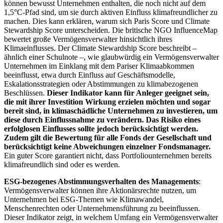
können bewusst Unternehmen enthalten, die noch nicht auf dem
1,5°C-Pfad sind, um sie durch aktiven Einfluss klimafreundlicher zu
machen. Dies kann erklären, warum sich Paris Score und Climate
Stewardship Score unterscheiden. Die britische NGO InfluenceMap
bewertet große Vermögensverwalter hinsichtlich ihres
Klimaeinflusses. Der Climate Stewardship Score beschreibt –
ähnlich einer Schulnote –, wie glaubwürdig ein Vermögensverwalter
Unternehmen im Einklang mit dem Pariser Klimaabkommen
beeinflusst, etwa durch Einfluss auf Geschäftsmodelle,
Eskalationsstrategien oder Abstimmungen zu klimabezogenen
Beschlüssen.
Dieser Indikator kann für Anleger geeignet sein,
die mit ihrer Investition Wirkung erzielen möchten und sogar
bereit sind, in klimaschädliche Unternehmen zu investieren, um
diese durch Einflussnahme zu verändern. Das Risiko eines
erfolglosen Einflusses sollte jedoch berücksichtigt werden.
Zudem gilt die Bewertung für alle Fonds der Gesellschaft und
berücksichtigt keine Abweichungen einzelner Fondsmanager.
Ein guter Score garantiert nicht, dass Portfoliounternehmen bereits
klimafreundlich sind oder es werden.
ESG-bezogenes Abstimmungsverhalten des Managements
:
Vermögensverwalter können ihre Aktionärsrechte nutzen, um
Unternehmen bei ESG-Themen wie Klimawandel,
Menschenrechten oder Unternehmensführung zu beeinflussen.
Dieser Indikator zeigt, in welchem Umfang ein Vermögensverwalter