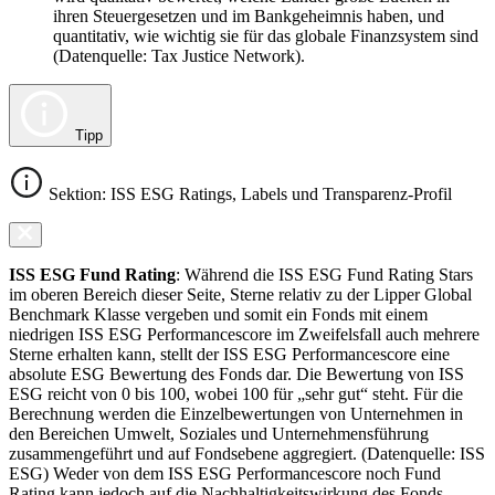
ihren Steuergesetzen und im Bankgeheimnis haben, und
quantitativ, wie wichtig sie für das globale Finanzsystem sind
(Datenquelle: Tax Justice Network).
Tipp
Sektion: ISS ESG Ratings, Labels und Transparenz-Profil
ISS ESG Fund Rating
: Während die ISS ESG Fund Rating Stars
im oberen Bereich dieser Seite, Sterne relativ zu der Lipper Global
Benchmark Klasse vergeben und somit ein Fonds mit einem
niedrigen ISS ESG Performancescore im Zweifelsfall auch mehrere
Sterne erhalten kann, stellt der ISS ESG Performancescore eine
absolute ESG Bewertung des Fonds dar. Die Bewertung von ISS
ESG reicht von 0 bis 100, wobei 100 für „sehr gut“ steht. Für die
Berechnung werden die Einzelbewertungen von Unternehmen in
den Bereichen Umwelt, Soziales und Unternehmensführung
zusammengeführt und auf Fondsebene aggregiert. (Datenquelle: ISS
ESG) Weder von dem ISS ESG Performancescore noch Fund
Rating kann jedoch auf die Nachhaltigkeitswirkung des Fonds