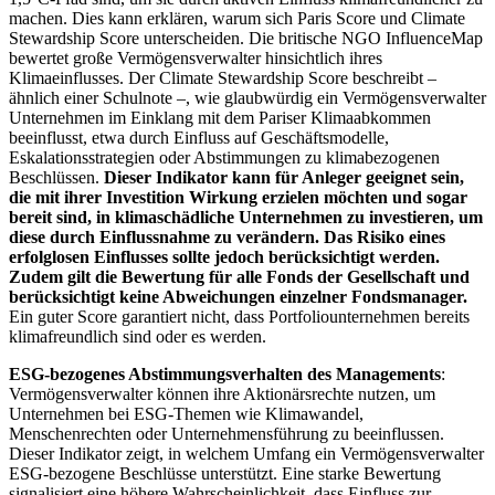
machen. Dies kann erklären, warum sich Paris Score und Climate
Stewardship Score unterscheiden. Die britische NGO InfluenceMap
bewertet große Vermögensverwalter hinsichtlich ihres
Klimaeinflusses. Der Climate Stewardship Score beschreibt –
ähnlich einer Schulnote –, wie glaubwürdig ein Vermögensverwalter
Unternehmen im Einklang mit dem Pariser Klimaabkommen
beeinflusst, etwa durch Einfluss auf Geschäftsmodelle,
Eskalationsstrategien oder Abstimmungen zu klimabezogenen
Beschlüssen.
Dieser Indikator kann für Anleger geeignet sein,
die mit ihrer Investition Wirkung erzielen möchten und sogar
bereit sind, in klimaschädliche Unternehmen zu investieren, um
diese durch Einflussnahme zu verändern. Das Risiko eines
erfolglosen Einflusses sollte jedoch berücksichtigt werden.
Zudem gilt die Bewertung für alle Fonds der Gesellschaft und
berücksichtigt keine Abweichungen einzelner Fondsmanager.
Ein guter Score garantiert nicht, dass Portfoliounternehmen bereits
klimafreundlich sind oder es werden.
ESG-bezogenes Abstimmungsverhalten des Managements
:
Vermögensverwalter können ihre Aktionärsrechte nutzen, um
Unternehmen bei ESG-Themen wie Klimawandel,
Menschenrechten oder Unternehmensführung zu beeinflussen.
Dieser Indikator zeigt, in welchem Umfang ein Vermögensverwalter
ESG-bezogene Beschlüsse unterstützt. Eine starke Bewertung
signalisiert eine höhere Wahrscheinlichkeit, dass Einfluss zur