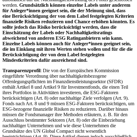
werden.
Grundsätzlich können einzelne Labels unter anderem
für Anleger*innen geeignet sein, die der Meinung sind, dass
eine Berücksichtigung der von dem Label festgelegten Kriterien
finanzielle Risiken reduzieren und Chance erhöhen könnten. Es
sollte jedoch das Risiko berücksichtigt werden, dass die
Einschätzung der Labels oder Nachhaltigkeitsratings
abweichend von anderen ESG Ratinganbietern sein kann.
Einzelne Labels können auch für Anleger*innen geeignet sein,
die im Einklang mit ihren Werten stehen wollen und für die die
Berücksichtigung der von dem Label festgelegten
Mindestkriterien dafür ausreichend sind.
Transparenzprofil
: Die von der Europäischen Kommission
eingeführte Verordnung über nachhaltigkeitsbezogene
Offenlegungspflichten im Finanzdienstleistungssektor (SFDR)
enthält Artikel 8 und Artikel 9 für Investmentfonds, die einen Teil
ihres Portfolios in Aktivitäten investieren, die ESG-Faktoren
berücksichtigen (Art. 8) oder nachhaltige Ziele verfolgen (Art. 9).
Fonds nach Art. 8 und 9 müssen ESG-Faktoren berücksichtigen, um
ESG-bezogene finanzielle Risiken zu reduzieren. Darüber hinaus
müssen die Fondsmanager ihre Methoden erläutern, z. B. für den
Ausschluss bestimmter Sektoren (Art. 8) oder die Einbeziehung
nachhaltiger Unternehmen und wie diese Unternehmen die
Grundsätze des UN Global Compact nicht wesentlich
beeinträchtigen (Art. 9). Diese Artikel dienen jedoch ausschließlich