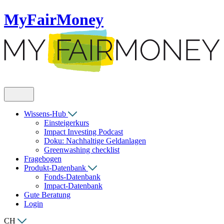
MyFairMoney
Wissens-Hub
Einsteigerkurs
Impact Investing Podcast
Doku: Nachhaltige Geldanlagen
Greenwashing checklist
Fragebogen
Produkt-Datenbank
Fonds-Datenbank
Impact-Datenbank
Gute Beratung
Login
CH