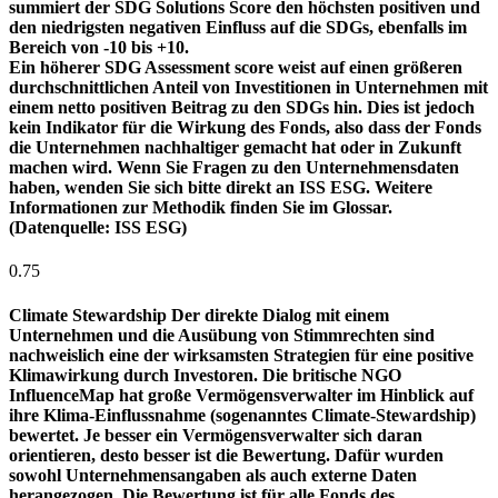
summiert der SDG Solutions Score den höchsten positiven und
den niedrigsten negativen Einfluss auf die SDGs, ebenfalls im
Bereich von -10 bis +10.
Ein höherer SDG Assessment score weist auf einen größeren
durchschnittlichen Anteil von Investitionen in Unternehmen mit
einem netto positiven Beitrag zu den SDGs hin. Dies ist jedoch
kein Indikator für die Wirkung des Fonds, also dass der Fonds
die Unternehmen nachhaltiger gemacht hat oder in Zukunft
machen wird. Wenn Sie Fragen zu den Unternehmensdaten
haben, wenden Sie sich bitte direkt an ISS ESG. Weitere
Informationen zur Methodik finden Sie im Glossar.
(Datenquelle: ISS ESG)
0.75
Climate Stewardship
Der direkte Dialog mit einem
Unternehmen und die Ausübung von Stimmrechten sind
nachweislich eine der wirksamsten Strategien für eine positive
Klimawirkung durch Investoren. Die britische NGO
InfluenceMap hat große Vermögensverwalter im Hinblick auf
ihre Klima-Einflussnahme (sogenanntes Climate-Stewardship)
bewertet. Je besser ein Vermögensverwalter sich daran
orientieren, desto besser ist die Bewertung. Dafür wurden
sowohl Unternehmensangaben als auch externe Daten
herangezogen. Die Bewertung ist für alle Fonds des