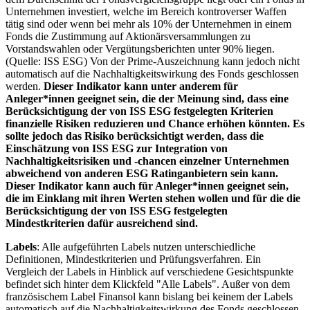
Unternehmen investiert, welche im Bereich kontroverser Waffen
tätig sind oder wenn bei mehr als 10% der Unternehmen in einem
Fonds die Zustimmung auf Aktionärsversammlungen zu
Vorstandswahlen oder Vergütungsberichten unter 90% liegen.
(Quelle: ISS ESG) Von der Prime-Auszeichnung kann jedoch nicht
automatisch auf die Nachhaltigkeitswirkung des Fonds geschlossen
werden.
Dieser Indikator kann unter anderem für
Anleger*innen geeignet sein, die der Meinung sind, dass eine
Berücksichtigung der von ISS ESG festgelegten Kriterien
finanzielle Risiken reduzieren und Chance erhöhen könnten. Es
sollte jedoch das Risiko berücksichtigt werden, dass die
Einschätzung von ISS ESG zur Integration von
Nachhaltigkeitsrisiken und -chancen einzelner Unternehmen
abweichend von anderen ESG Ratinganbietern sein kann.
Dieser Indikator kann auch für Anleger*innen geeignet sein,
die im Einklang mit ihren Werten stehen wollen und für die die
Berücksichtigung der von ISS ESG festgelegten
Mindestkriterien dafür ausreichend sind.
Labels
: Alle aufgeführten Labels nutzen unterschiedliche
Definitionen, Mindestkriterien und Prüfungsverfahren. Ein
Vergleich der Labels in Hinblick auf verschiedene Gesichtspunkte
befindet sich hinter dem Klickfeld "Alle Labels". Außer von dem
französischem Label Finansol kann bislang bei keinem der Labels
automatisch auf die Nachhaltigkeitswirkung des Fonds geschlossen