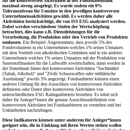
für die kontroversen Aktivitäten in der Fondsdatenbank
maximal streng ausgelegt. Es wurde zudem ein 0%
Toleranzniveau für Umsätze in den jeweiligen kontroversen
Unternehmensaktivitäten gewählt. Es werden daher alle
Aktivitäten berücksichtigt, die von ISS ESG analysiert werden.
Dabei werden verschiedene Stufen der Wertschöpfung
betrachtet, dies kann z.B. Dienstleistungen für die
Verarbeitung, die Produktion oder den Vertrieb von Produkten
umfassen.
Ein Beispiel: Angenommen, dass jeweils 5% des
Fondsvolumens in ein Unternehmen welches 1% seines Umsatzes
mit dem Vertrieb von alkoholischen Getränken und in ein anderes
Unternehmen welches 1% seines Umsatzes mit der Produktion von
Sauerstoffmasken für die Luftwaffe erwirtschaften, dann werden in
der Datenbank hinter den kontroversen Aktivitäten "Suchtmittel
(Tabak, Alkohol)" und "Zivile Schusswaffen oder militärische
Ausrüstung" jeweils 5% angezeigt. Fondsanbieter können einen
anderen Umfang für den Ausschluss von kontroversen Aktiviäten
definieren oder Daten über kontroverse Aktivitäten von
unterschiedlichen ESG Ratinganbietern beziehen. Es lohnt sich
daher für Anleger*innen die genaue Ausschlussdefinition von
kontroversen Aktiviäten bei Fondsanbietern zu verstehen und bei
Unklarheiten nachzufragen.
Diese Indikatoren können unter anderem für Anleger*innen
geeignet sein, die in Einklang mit ihren Werten stehen wollen