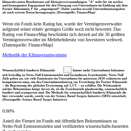
klimarelevanten Resolutionen auf Aktionärsversammlungen. "A" steht für ein starkes
und konsequentes Engagement für den Übergang von Unternehmen im Einklang mit dem
Pariser Abkommen, F für „ungenügend“. Dafür wurden sowohl Unternehmensangaben
als auch externe Daten herangezogen. (Datenquelle: FinanceMap)
Wenn ein Fonds kein Rating hat, wurde der Vermögensverwalter
aufgrund seiner relativ geringen Größe noch nicht bewertet. Das
Rating von FinanceMap beschränkt sich derzeit auf die 30 größten
Vermögensverwalter im Mehrheitsbesitz von Investoren weltweit.
(Datenquelle: FinanceMap)
Methodik der Klimaverantwortung
Wissenschaftlich fundierte Klimaziele
Immer mehr Unternehmen bekennen
sich freiwillig zu Netto-Null Emissionszielen und formulieren Zwischenziele. Netto-Null
Ziele geben an, wie viele Emissionen ein Unternehmen bis spätestens 2050 reduzieren und
kompensieren muss, um den Unternehmensbeitrag zur Erreichung der Pariser Klimaziele
– die Begrenzung der globalen Erwärmung auf 1,5°C – zu erfüllen. Die Wirksamkeit
solcher Bekenntnisse hängt davon ab, ob die Zwischenziele glaubwürdig, wissenschaftlich
fundiert und transparent sind. Die Methode für wissenschaftlich fundierte Klimaziele die
hier verwendet wurde, wurde von der Science Based Targets Initiative (SBTi) entwickelt.
(Datenquelle: Science Based Target Initiative).
0.00%
Anteil der Firmen im Fonds mit öffentlichen Bekenntnissen zu
Netto-Null Emissionszielen und verifizierten wissenschafts-basierten