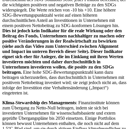
die wichtigsten positiven und negativen Beiträge zu den SDGs
widerspiegelt. Die Werte reichen von -10 bis +10. Eine höhere
SDG-Bewertungspunktzahl weist auf einen höheren
durchschnittlichen Anteil an Investitionen in Unternehmen mit
einem positiven Nettobeitrag zu SDG-konformen Lösungen hin.
Dies ist jedoch kein Indikator für die reale Wirkung oder den
Beitrag des Fonds, Unternehmen nachhaltiger zu machen oder
positive Veränderungen in der Realwirtschaft zu bewirken
(siehe auch das Video zum Unterschied zwischen Alignment
und Impact im unteren Bereich dieser Seite). Dieser Indikator
eignet sich eher für Anleger, die im Einklang mit ihren Werten
investieren möchten und daher durchschnittlich in
Unternehmen investieren wollen, die positiv zu den SDGs
beitragen.
Eine hohe SDG-Bewertungspunktzahl kann dazu
beitragen sicherzustellen, dass durchschnittlich in Unternehmen mit
positivem Nettobeitrag investiert wird; sie zeigt jedoch nicht an, dass
infolge der Investition eine Verhaltensänderung („Impact“)
eingetreten ist.
Klima-Stewardship des Managements
: Finanzinstitute können
zum Übergang zu Netto-Null beitragen, indem sie sich bei
investierten Unternehmen für wissenschaftsbasierte und extern
geprüfte Übergangspläne bis 2050 einsetzen. Einige Portfolios
können bewusst Unternehmen enthalten, die noch nicht auf dem
1,5°C-Pfad sind, um sie durch aktiven Einfluss klimafreundlicher zu