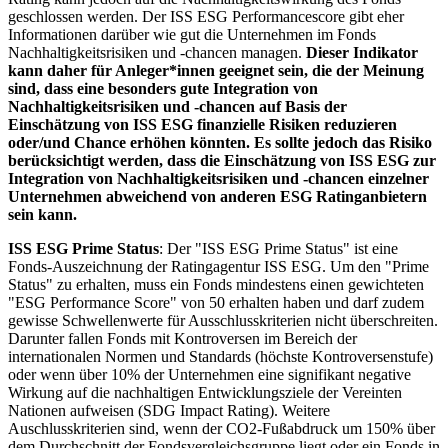
geschlossen werden. Der ISS ESG Performancescore gibt eher
Informationen darüber wie gut die Unternehmen im Fonds
Nachhaltigkeitsrisiken und -chancen managen.
Dieser Indikator
kann daher für Anleger*innen geeignet sein, die der Meinung
sind, dass eine besonders gute Integration von
Nachhaltigkeitsrisiken und -chancen auf Basis der
Einschätzung von ISS ESG finanzielle Risiken reduzieren
oder/und Chance erhöhen könnten. Es sollte jedoch das Risiko
berücksichtigt werden, dass die Einschätzung von ISS ESG zur
Integration von Nachhaltigkeitsrisiken und -chancen einzelner
Unternehmen abweichend von anderen ESG Ratinganbietern
sein kann.
ISS ESG Prime Status
: Der "ISS ESG Prime Status" ist eine
Fonds-Auszeichnung der Ratingagentur ISS ESG. Um den "Prime
Status" zu erhalten, muss ein Fonds mindestens einen gewichteten
"ESG Performance Score" von 50 erhalten haben und darf zudem
gewisse Schwellenwerte für Ausschlusskriterien nicht überschreiten.
Darunter fallen Fonds mit Kontroversen im Bereich der
internationalen Normen und Standards (höchste Kontroversenstufe)
oder wenn über 10% der Unternehmen eine signifikant negative
Wirkung auf die nachhaltigen Entwicklungsziele der Vereinten
Nationen aufweisen (SDG Impact Rating). Weitere
Auschlusskriterien sind, wenn der CO2-Fußabdruck um 150% über
dem Durchschnitt der Fondsvergleichsgruppe liegt oder ein Fonds in