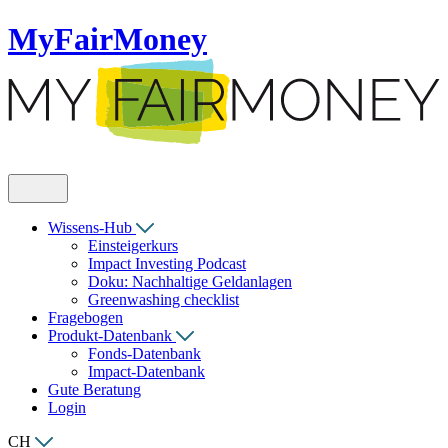
MyFairMoney
Wissens-Hub
Einsteigerkurs
Impact Investing Podcast
Doku: Nachhaltige Geldanlagen
Greenwashing checklist
Fragebogen
Produkt-Datenbank
Fonds-Datenbank
Impact-Datenbank
Gute Beratung
Login
CH