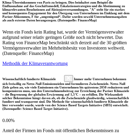
Klima-Übereinkommen von Paris zu bringen. Dies beinhaltet zum Beispiel die
Einflussnahme auf das Geschäftsmodell, Eskalationsstrategien und die Abstimmung zu
klimarelevanten Resolutionen auf Aktionärsversammlungen. "A" steht für ein starkes
und konsequentes Engagement für den Übergang von Unternehmen im Einklang mit dem
Pariser Abkommen, F für „ungenügend“. Dafür wurden sowohl Unternehmensangaben
als auch externe Daten herangezogen. (Datenquelle: FinanceMap)
Wenn ein Fonds kein Rating hat, wurde der Vermögensverwalter
aufgrund seiner relativ geringen Größe noch nicht bewertet. Das
Rating von FinanceMap beschränkt sich derzeit auf die 30 größten
Vermögensverwalter im Mehrheitsbesitz von Investoren weltweit.
(Datenquelle: FinanceMap)
Methodik der Klimaverantwortung
Wissenschaftlich fundierte Klimaziele
Immer mehr Unternehmen bekennen
sich freiwillig zu Netto-Null Emissionszielen und formulieren Zwischenziele. Netto-Null
Ziele geben an, wie viele Emissionen ein Unternehmen bis spätestens 2050 reduzieren und
kompensieren muss, um den Unternehmensbeitrag zur Erreichung der Pariser Klimaziele
– die Begrenzung der globalen Erwärmung auf 1,5°C – zu erfüllen. Die Wirksamkeit
solcher Bekenntnisse hängt davon ab, ob die Zwischenziele glaubwürdig, wissenschaftlich
fundiert und transparent sind. Die Methode für wissenschaftlich fundierte Klimaziele die
hier verwendet wurde, wurde von der Science Based Targets Initiative (SBTi) entwickelt.
(Datenquelle: Science Based Target Initiative).
0.00%
Anteil der Firmen im Fonds mit öffentlichen Bekenntnissen zu