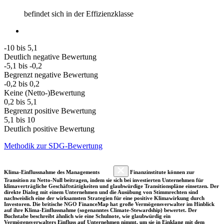
befindet sich in der Effizienzklasse
-10 bis 5,1
Deutlich negative Bewertung
-5,1 bis -0,2
Begrenzt negative Bewertung
-0,2 bis 0,2
Keine (Netto-)Bewertung
0,2 bis 5,1
Begrenzt positive Bewertung
5,1 bis 10
Deutlich positive Bewertung
Methodik zur SDG-Bewertung
Klima-Einflussnahme des Managements
Finanzinstitute können zur
Transition zu Netto-Null beitragen, indem sie sich bei investierten Unternehmen für
klimaverträgliche Geschäftstätigkeiten und glaubwürdige Transitionspläne einsetzen. Der
direkte Dialog mit einem Unternehmen und die Ausübung von Stimmrechten sind
nachweislich eine der wirksamsten Strategien für eine positive Klimawirkung durch
Investoren. Die britische NGO FinanceMap hat große Vermögensverwalter im Hinblick
auf ihre Klima-Einflussnahme (sogenanntes Climate-Stewardship) bewertet. Der
Buchstabe beschreibt ähnlich wie eine Schulnote, wie glaubwürdig ein
Vermögensverwalters Einfluss auf Unternehmen nimmt, um sie in Einklang mit dem