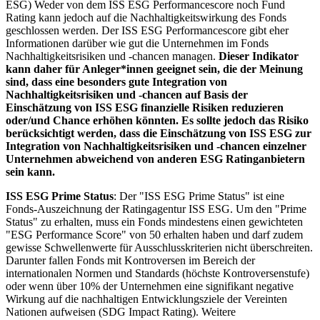
ESG) Weder von dem ISS ESG Performancescore noch Fund
Rating kann jedoch auf die Nachhaltigkeitswirkung des Fonds
geschlossen werden. Der ISS ESG Performancescore gibt eher
Informationen darüber wie gut die Unternehmen im Fonds
Nachhaltigkeitsrisiken und -chancen managen.
Dieser Indikator
kann daher für Anleger*innen geeignet sein, die der Meinung
sind, dass eine besonders gute Integration von
Nachhaltigkeitsrisiken und -chancen auf Basis der
Einschätzung von ISS ESG finanzielle Risiken reduzieren
oder/und Chance erhöhen könnten. Es sollte jedoch das Risiko
berücksichtigt werden, dass die Einschätzung von ISS ESG zur
Integration von Nachhaltigkeitsrisiken und -chancen einzelner
Unternehmen abweichend von anderen ESG Ratinganbietern
sein kann.
ISS ESG Prime Status
: Der "ISS ESG Prime Status" ist eine
Fonds-Auszeichnung der Ratingagentur ISS ESG. Um den "Prime
Status" zu erhalten, muss ein Fonds mindestens einen gewichteten
"ESG Performance Score" von 50 erhalten haben und darf zudem
gewisse Schwellenwerte für Ausschlusskriterien nicht überschreiten.
Darunter fallen Fonds mit Kontroversen im Bereich der
internationalen Normen und Standards (höchste Kontroversenstufe)
oder wenn über 10% der Unternehmen eine signifikant negative
Wirkung auf die nachhaltigen Entwicklungsziele der Vereinten
Nationen aufweisen (SDG Impact Rating). Weitere