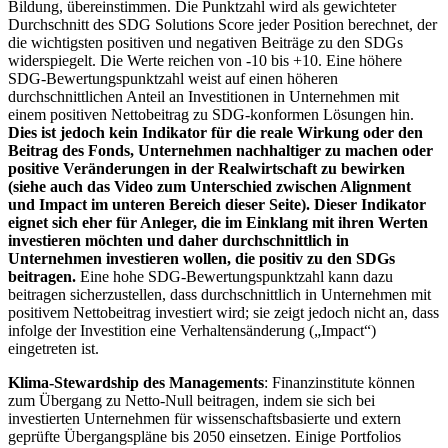
Bildung, übereinstimmen. Die Punktzahl wird als gewichteter
Durchschnitt des SDG Solutions Score jeder Position berechnet, der
die wichtigsten positiven und negativen Beiträge zu den SDGs
widerspiegelt. Die Werte reichen von -10 bis +10. Eine höhere
SDG-Bewertungspunktzahl weist auf einen höheren
durchschnittlichen Anteil an Investitionen in Unternehmen mit
einem positiven Nettobeitrag zu SDG-konformen Lösungen hin.
Dies ist jedoch kein Indikator für die reale Wirkung oder den
Beitrag des Fonds, Unternehmen nachhaltiger zu machen oder
positive Veränderungen in der Realwirtschaft zu bewirken
(siehe auch das Video zum Unterschied zwischen Alignment
und Impact im unteren Bereich dieser Seite). Dieser Indikator
eignet sich eher für Anleger, die im Einklang mit ihren Werten
investieren möchten und daher durchschnittlich in
Unternehmen investieren wollen, die positiv zu den SDGs
beitragen.
Eine hohe SDG-Bewertungspunktzahl kann dazu
beitragen sicherzustellen, dass durchschnittlich in Unternehmen mit
positivem Nettobeitrag investiert wird; sie zeigt jedoch nicht an, dass
infolge der Investition eine Verhaltensänderung („Impact“)
eingetreten ist.
Klima-Stewardship des Managements
: Finanzinstitute können
zum Übergang zu Netto-Null beitragen, indem sie sich bei
investierten Unternehmen für wissenschaftsbasierte und extern
geprüfte Übergangspläne bis 2050 einsetzen. Einige Portfolios