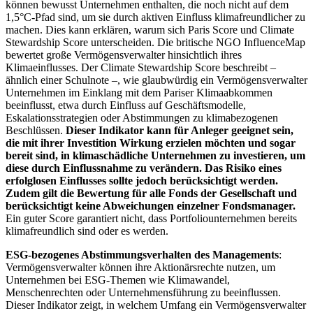
können bewusst Unternehmen enthalten, die noch nicht auf dem
1,5°C-Pfad sind, um sie durch aktiven Einfluss klimafreundlicher zu
machen. Dies kann erklären, warum sich Paris Score und Climate
Stewardship Score unterscheiden. Die britische NGO InfluenceMap
bewertet große Vermögensverwalter hinsichtlich ihres
Klimaeinflusses. Der Climate Stewardship Score beschreibt –
ähnlich einer Schulnote –, wie glaubwürdig ein Vermögensverwalter
Unternehmen im Einklang mit dem Pariser Klimaabkommen
beeinflusst, etwa durch Einfluss auf Geschäftsmodelle,
Eskalationsstrategien oder Abstimmungen zu klimabezogenen
Beschlüssen.
Dieser Indikator kann für Anleger geeignet sein,
die mit ihrer Investition Wirkung erzielen möchten und sogar
bereit sind, in klimaschädliche Unternehmen zu investieren, um
diese durch Einflussnahme zu verändern. Das Risiko eines
erfolglosen Einflusses sollte jedoch berücksichtigt werden.
Zudem gilt die Bewertung für alle Fonds der Gesellschaft und
berücksichtigt keine Abweichungen einzelner Fondsmanager.
Ein guter Score garantiert nicht, dass Portfoliounternehmen bereits
klimafreundlich sind oder es werden.
ESG-bezogenes Abstimmungsverhalten des Managements
:
Vermögensverwalter können ihre Aktionärsrechte nutzen, um
Unternehmen bei ESG-Themen wie Klimawandel,
Menschenrechten oder Unternehmensführung zu beeinflussen.
Dieser Indikator zeigt, in welchem Umfang ein Vermögensverwalter