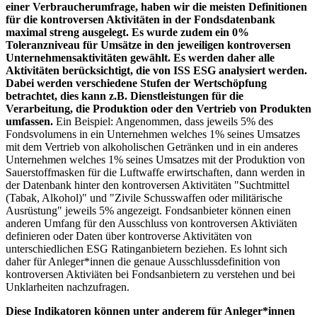
einer Verbraucherumfrage, haben wir die meisten Definitionen
für die kontroversen Aktivitäten in der Fondsdatenbank
maximal streng ausgelegt. Es wurde zudem ein 0%
Toleranzniveau für Umsätze in den jeweiligen kontroversen
Unternehmensaktivitäten gewählt. Es werden daher alle
Aktivitäten berücksichtigt, die von ISS ESG analysiert werden.
Dabei werden verschiedene Stufen der Wertschöpfung
betrachtet, dies kann z.B. Dienstleistungen für die
Verarbeitung, die Produktion oder den Vertrieb von Produkten
umfassen.
Ein Beispiel: Angenommen, dass jeweils 5% des
Fondsvolumens in ein Unternehmen welches 1% seines Umsatzes
mit dem Vertrieb von alkoholischen Getränken und in ein anderes
Unternehmen welches 1% seines Umsatzes mit der Produktion von
Sauerstoffmasken für die Luftwaffe erwirtschaften, dann werden in
der Datenbank hinter den kontroversen Aktivitäten "Suchtmittel
(Tabak, Alkohol)" und "Zivile Schusswaffen oder militärische
Ausrüstung" jeweils 5% angezeigt. Fondsanbieter können einen
anderen Umfang für den Ausschluss von kontroversen Aktiviäten
definieren oder Daten über kontroverse Aktivitäten von
unterschiedlichen ESG Ratinganbietern beziehen. Es lohnt sich
daher für Anleger*innen die genaue Ausschlussdefinition von
kontroversen Aktiviäten bei Fondsanbietern zu verstehen und bei
Unklarheiten nachzufragen.
Diese Indikatoren können unter anderem für Anleger*innen