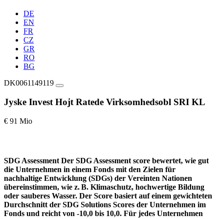
DE
EN
FR
CZ
GR
RO
BG
DK0061149119
Jyske Invest Hojt Ratede Virksomhedsobl SRI KL
€ 91 Mio
SDG Assessment
Der SDG Assessment score bewertet, wie gut
die Unternehmen in einem Fonds mit den Zielen für
nachhaltige Entwicklung (SDGs) der Vereinten Nationen
übereinstimmen, wie z. B. Klimaschutz, hochwertige Bildung
oder sauberes Wasser. Der Score basiert auf einem gewichteten
Durchschnitt der SDG Solutions Scores der Unternehmen im
Fonds und reicht von -10,0 bis 10,0. Für jedes Unternehmen