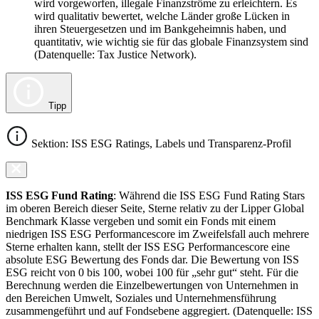
wird vorgeworfen, illegale Finanzströme zu erleichtern. Es
wird qualitativ bewertet, welche Länder große Lücken in
ihren Steuergesetzen und im Bankgeheimnis haben, und
quantitativ, wie wichtig sie für das globale Finanzsystem sind
(Datenquelle: Tax Justice Network).
Tipp
Sektion: ISS ESG Ratings, Labels und Transparenz-Profil
ISS ESG Fund Rating
: Während die ISS ESG Fund Rating Stars
im oberen Bereich dieser Seite, Sterne relativ zu der Lipper Global
Benchmark Klasse vergeben und somit ein Fonds mit einem
niedrigen ISS ESG Performancescore im Zweifelsfall auch mehrere
Sterne erhalten kann, stellt der ISS ESG Performancescore eine
absolute ESG Bewertung des Fonds dar. Die Bewertung von ISS
ESG reicht von 0 bis 100, wobei 100 für „sehr gut“ steht. Für die
Berechnung werden die Einzelbewertungen von Unternehmen in
den Bereichen Umwelt, Soziales und Unternehmensführung
zusammengeführt und auf Fondsebene aggregiert. (Datenquelle: ISS