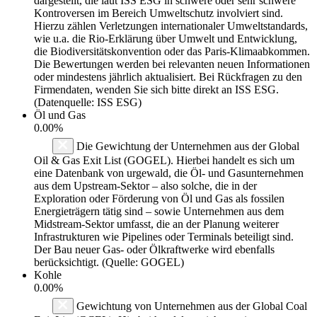
dargestellt, die laut ISS ESG in schwere oder sehr schwere
Kontroversen im Bereich Umweltschutz involviert sind.
Hierzu zählen Verletzungen internationaler Umweltstandards,
wie u.a. die Rio-Erklärung über Umwelt und Entwicklung,
die Biodiversitätskonvention oder das Paris-Klimaabkommen.
Die Bewertungen werden bei relevanten neuen Informationen
oder mindestens jährlich aktualisiert. Bei Rückfragen zu den
Firmendaten, wenden Sie sich bitte direkt an ISS ESG.
(Datenquelle: ISS ESG)
Öl und Gas
0.00%
Die Gewichtung der Unternehmen aus der Global
Oil & Gas Exit List (GOGEL). Hierbei handelt es sich um
eine Datenbank von urgewald, die Öl- und Gasunternehmen
aus dem Upstream-Sektor – also solche, die in der
Exploration oder Förderung von Öl und Gas als fossilen
Energieträgern tätig sind – sowie Unternehmen aus dem
Midstream-Sektor umfasst, die an der Planung weiterer
Infrastrukturen wie Pipelines oder Terminals beteiligt sind.
Der Bau neuer Gas- oder Ölkraftwerke wird ebenfalls
berücksichtigt. (Quelle: GOGEL)
Kohle
0.00%
Gewichtung von Unternehmen aus der Global Coal