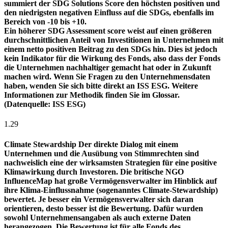
summiert der SDG Solutions Score den höchsten positiven und
den niedrigsten negativen Einfluss auf die SDGs, ebenfalls im
Bereich von -10 bis +10.
Ein höherer SDG Assessment score weist auf einen größeren
durchschnittlichen Anteil von Investitionen in Unternehmen mit
einem netto positiven Beitrag zu den SDGs hin. Dies ist jedoch
kein Indikator für die Wirkung des Fonds, also dass der Fonds
die Unternehmen nachhaltiger gemacht hat oder in Zukunft
machen wird. Wenn Sie Fragen zu den Unternehmensdaten
haben, wenden Sie sich bitte direkt an ISS ESG. Weitere
Informationen zur Methodik finden Sie im Glossar.
(Datenquelle: ISS ESG)
1.29
Climate Stewardship
Der direkte Dialog mit einem
Unternehmen und die Ausübung von Stimmrechten sind
nachweislich eine der wirksamsten Strategien für eine positive
Klimawirkung durch Investoren. Die britische NGO
InfluenceMap hat große Vermögensverwalter im Hinblick auf
ihre Klima-Einflussnahme (sogenanntes Climate-Stewardship)
bewertet. Je besser ein Vermögensverwalter sich daran
orientieren, desto besser ist die Bewertung. Dafür wurden
sowohl Unternehmensangaben als auch externe Daten
herangezogen. Die Bewertung ist für alle Fonds des