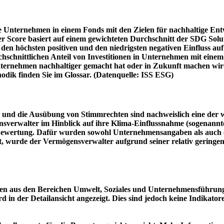
e Unternehmen in einem Fonds mit den Zielen für nachhaltige En
er Score basiert auf einem gewichteten Durchschnitt der SDG Solu
n höchsten positiven und den niedrigsten negativen Einfluss auf 
schnittlichen Anteil von Investitionen in Unternehmen mit einem n
 Unternehmen nachhaltiger gemacht hat oder in Zukunft machen 
hodik finden Sie im Glossar. (Datenquelle: ISS ESG)
und die Ausübung von Stimmrechten sind nachweislich eine der w
sverwalter im Hinblick auf ihre Klima-Einflussnahme (sogenanntes
ie Bewertung. Dafür wurden sowohl Unternehmensangaben als auch e
t, wurde der Vermögensverwalter aufgrund seiner relativ geringe
n aus den Bereichen Umwelt, Soziales und Unternehmensführung mi
d in der Detailansicht angezeigt. Dies sind jedoch keine Indikat