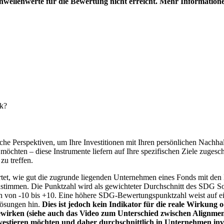
hwellenwerte für die Bewertung nicht erreicht. Mehr Information
nk?
e Perspektiven, um Ihre Investitionen mit Ihren persönlichen Nachhalt
chten – diese Instrumente liefern auf Ihre spezifischen Ziele zugesch
zu treffen.
t, wie gut die zugrunde liegenden Unternehmen eines Fonds mit den 
timmen. Die Punktzahl wird als gewichteter Durchschnitt des SDG Solut
n von -10 bis +10. Eine höhere SDG-Bewertungspunktzahl weist auf eine
Lösungen hin.
Dies ist jedoch kein Indikator für die reale Wirkung
wirken (siehe auch das Video zum Unterschied zwischen Alignment
nvestieren möchten und daher durchschnittlich in Unternehmen inve