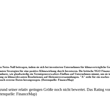
u Netto-Null beitragen, indem sie sich bei investierten Unternehmen für klimaverträgliche Ge
sten Strategien für eine positive Klimawirkung durch Investoren. Die britische NGO Fina
chulnote, wie glaubwürdig ein Vermögensverwalters Einfluss auf Unternehmen nimmt, um sie
immung zu klimarelevanten Resolutionen auf Aktionärsversammlungen. "A" steht für ein sta
uch externe Daten herangezogen. (Datenquelle: FinanceMap)
nd seiner relativ geringen Größe noch nicht bewertet. Das Rating von
atenquelle: FinanceMap)