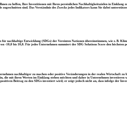
en zu helfen, Ihre Investitionen mit Ihren persönlichen Nachhaltigkeitszielen in Einklang zu
le zugeschnitten sind. Das Verständnis des Zwecks jedes Indikators kann Sie dabei unterstützen
 für nachhaltige Entwicklung (SDGs) der Vereinten Nationen übereinstimmen, wie z. B. Klim
n -10,0 bis 10,0. Für jedes Unternehmen summiert der SDG Solutions Score den höchsten posi
Unternehmen nachhaltiger zu machen oder positive Veränderungen in der realen Wirtschaft zu
 sein, die mit ihren Werten im Einklang stehen möchten und daher in Unternehmen investieren
positiven Beitrag zu den SDGs investiert wird; er zeigt jedoch nicht an, dass infolge der In