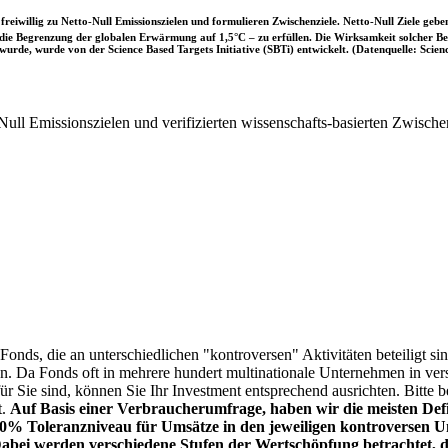
iwillig zu Netto-Null Emissionszielen und formulieren Zwischenziele. Netto-Null Ziele geben
ie Begrenzung der globalen Erwärmung auf 1,5°C – zu erfüllen. Die Wirksamkeit solcher Beke
wurde, wurde von der Science Based Targets Initiative (SBTi) entwickelt. (Datenquelle: Scienc
ull Emissionszielen und verifizierten wissenschafts-basierten Zwische
onds, die an unterschiedlichen "kontroversen" Aktivitäten beteiligt sind
sen. Da Fonds oft in mehrere hundert multinationale Unternehmen in ver
 für Sie sind, können Sie Ihr Investment entsprechend ausrichten. Bitt
t.
Auf Basis einer Verbraucherumfrage, haben wir die meisten Defin
% Toleranzniveau für Umsätze in den jeweiligen kontroversen Un
Dabei werden verschiedene Stufen der Wertschöpfung betrachtet, di