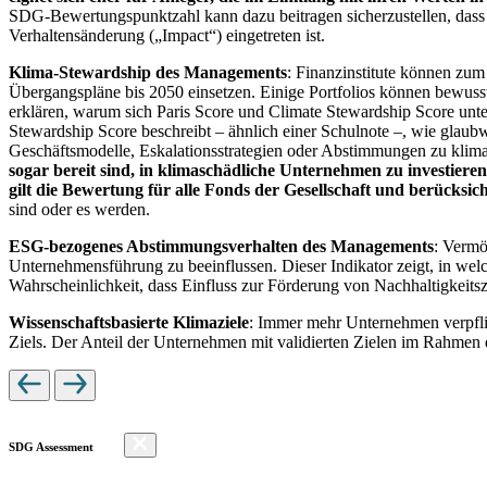
SDG-Bewertungspunktzahl kann dazu beitragen sicherzustellen, dass dur
Verhaltensänderung („Impact“) eingetreten ist.
Klima-Stewardship des Managements
: Finanzinstitute können zum
Übergangspläne bis 2050 einsetzen. Einige Portfolios können bewusst
erklären, warum sich Paris Score und Climate Stewardship Score unt
Stewardship Score beschreibt – ähnlich einer Schulnote –, wie gla
Geschäftsmodelle, Eskalationsstrategien oder Abstimmungen zu kli
sogar bereit sind, in klimaschädliche Unternehmen zu investiere
gilt die Bewertung für alle Fonds der Gesellschaft und berücks
sind oder es werden.
ESG-bezogenes Abstimmungsverhalten des Managements
: Vermö
Unternehmensführung zu beeinflussen. Dieser Indikator zeigt, in we
Wahrscheinlichkeit, dass Einfluss zur Förderung von Nachhaltigkeitszi
Wissenschaftsbasierte Klimaziele
: Immer mehr Unternehmen verpfli
Ziels. Der Anteil der Unternehmen mit validierten Zielen im Rahmen 
SDG Assessment