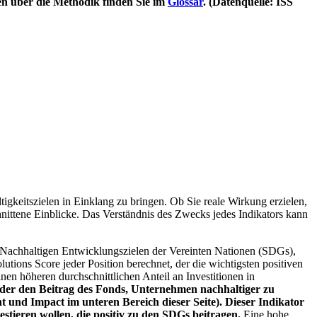
en über die Methodik finden Sie im
Glossar
. (Datenquelle: ISS
igkeitszielen in Einklang zu bringen. Ob Sie reale Wirkung erzielen,
nittene Einblicke. Das Verständnis des Zwecks jedes Indikators kann
Nachhaltigen Entwicklungszielen der Vereinten Nationen (SDGs),
ions Score jeder Position berechnet, der die wichtigsten positiven
n höheren durchschnittlichen Anteil an Investitionen in
 oder den Beitrag des Fonds, Unternehmen nachhaltiger zu
 und Impact im unteren Bereich dieser Seite). Dieser Indikator
stieren wollen, die positiv zu den SDGs beitragen.
Eine hohe