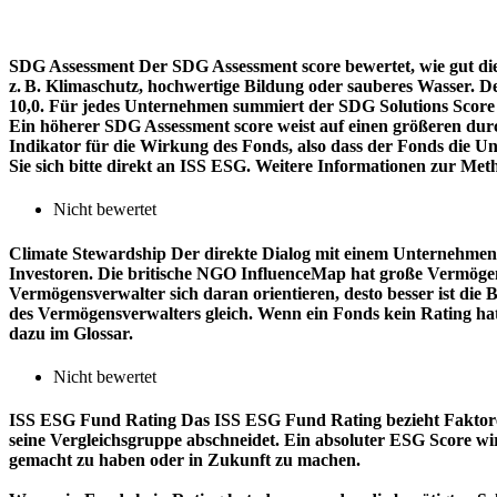
SDG Assessment
Der SDG Assessment score bewertet, wie gut di
z. B. Klimaschutz, hochwertige Bildung oder sauberes Wasser. D
10,0. Für jedes Unternehmen summiert der SDG Solutions Score de
Ein höherer SDG Assessment score weist auf einen größeren durch
Indikator für die Wirkung des Fonds, also dass der Fonds die
Sie sich bitte direkt an ISS ESG. Weitere Informationen zur Met
Nicht bewertet
Climate Stewardship
Der direkte Dialog mit einem Unternehmen 
Investoren. Die britische NGO InfluenceMap hat große Vermögen
Vermögensverwalter sich daran orientieren, desto besser ist d
des Vermögensverwalters gleich. Wenn ein Fonds kein Rating ha
dazu im Glossar.
Nicht bewertet
ISS ESG Fund Rating
Das ISS ESG Fund Rating bezieht Faktore
seine Vergleichsgruppe abschneidet. Ein absoluter ESG Score wir
gemacht zu haben oder in Zukunft zu machen.