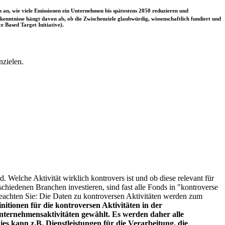
 an, wie viele Emissionen ein Unternehmen bis spätestens 2050 reduzieren und
nntnisse hängt davon ab, ob die Zwischenziele glaubwürdig, wissenschaftlich fundiert und
e Based Target Initiative).
nzielen.
. Welche Aktivität wirklich kontrovers ist und ob diese relevant für
schiedenen Branchen investieren, sind fast alle Fonds in "kontroverse
e beachten Sie: Die Daten zu kontroversen Aktivitäten werden zum
itionen für die kontroversen Aktivitäten in der
ternehmensaktivitäten gewählt. Es werden daher alle
es kann z.B. Dienstleistungen für die Verarbeitung, die