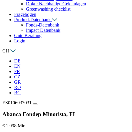
Doku: Nachhaltige Geldanlagen
Greenwashing checklist
Fragebogen
Produkt-Datenbank
Fonds-Datenbank
Impact-Datenbank
Gute Beratung
Login
CH
DE
EN
FR
CZ
GR
RO
BG
ES0106933031
Abanca Fondep Minorista, FI
€ 1.998 Mio