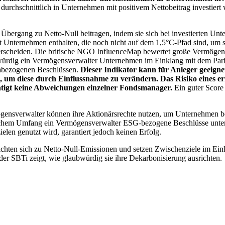
chschnittlich in Unternehmen mit positivem Nettobeitrag investiert wird
 Übergang zu Netto-Null beitragen, indem sie sich bei investierten Unt
 Unternehmen enthalten, die noch nicht auf dem 1,5°C-Pfad sind, um s
erscheiden. Die britische NGO InfluenceMap bewertet große Vermögensv
ubwürdig ein Vermögensverwalter Unternehmen im Einklang mit dem Pari
mabezogenen Beschlüssen.
Dieser Indikator kann für Anleger geeignet
n, um diese durch Einflussnahme zu verändern. Das Risiko eines er
ichtigt keine Abweichungen einzelner Fondsmanager.
Ein guter Score 
gensverwalter können ihre Aktionärsrechte nutzen, um Unternehmen
lchem Umfang ein Vermögensverwalter ESG-bezogene Beschlüsse unterstü
elen genutzt wird, garantiert jedoch keinen Erfolg.
chten sich zu Netto-Null-Emissionen und setzen Zwischenziele im Eink
der SBTi zeigt, wie glaubwürdig sie ihre Dekarbonisierung ausrichten.