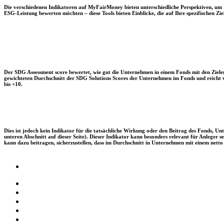
Die verschiedenen Indikatoren auf MyFairMoney bieten unterschiedliche Perspektiven, um Ihn
ESG-Leistung bewerten möchten – diese Tools bieten Einblicke, die auf Ihre spezifischen Zie
Der SDG Assessment score bewertet, wie gut die Unternehmen in einem Fonds mit den Zielen
gewichteten Durchschnitt der SDG Solutions Scores der Unternehmen im Fonds und reicht vo
bis +10.
Dies ist jedoch kein Indikator für die tatsächliche Wirkung oder den Beitrag des Fonds, 
unteren Abschnitt auf dieser Seite). Dieser Indikator kann besonders relevant für Anleger
kann dazu beitragen, sicherzustellen, dass im Durchschnitt in Unternehmen mit einem netto 