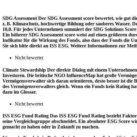
SDG Assessment
Der SDG Assessment score bewertet, wie gut di
z. B. Klimaschutz, hochwertige Bildung oder sauberes Wasser. D
10,0. Für jedes Unternehmen summiert der SDG Solutions Score de
Ein höherer SDG Assessment score weist auf einen größeren durch
Indikator für die Wirkung des Fonds, also dass der Fonds die
Sie sich bitte direkt an ISS ESG. Weitere Informationen zur Met
Nicht bewertet
Climate Stewardship
Der direkte Dialog mit einem Unternehmen 
Investoren. Die britische NGO InfluenceMap hat große Vermögen
Vermögensverwalter sich daran orientieren, desto besser ist d
des Vermögensverwalters gleich. Wenn ein Fonds kein Rating ha
dazu im Glossar.
Nicht bewertet
ISS ESG Fund Rating
Das ISS ESG Fund Rating bezieht Faktore
seine Vergleichsgruppe abschneidet. Ein absoluter ESG Score wir
gemacht zu haben oder in Zukunft zu machen.