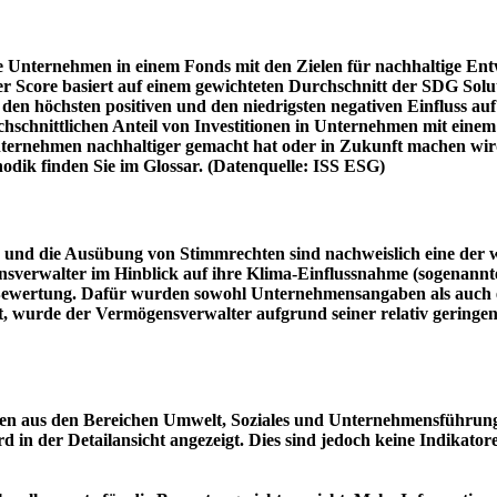
e Unternehmen in einem Fonds mit den Zielen für nachhaltige En
er Score basiert auf einem gewichteten Durchschnitt der SDG Solu
n höchsten positiven und den niedrigsten negativen Einfluss auf 
schnittlichen Anteil von Investitionen in Unternehmen mit einem n
 Unternehmen nachhaltiger gemacht hat oder in Zukunft machen 
hodik finden Sie im Glossar. (Datenquelle: ISS ESG)
und die Ausübung von Stimmrechten sind nachweislich eine der w
sverwalter im Hinblick auf ihre Klima-Einflussnahme (sogenanntes
ie Bewertung. Dafür wurden sowohl Unternehmensangaben als auch e
t, wurde der Vermögensverwalter aufgrund seiner relativ geringe
n aus den Bereichen Umwelt, Soziales und Unternehmensführung mi
d in der Detailansicht angezeigt. Dies sind jedoch keine Indikat