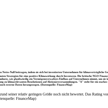
u Netto-Null beitragen, indem sie sich bei investierten Unternehmen für klimaverträgliche Ge
sten Strategien für eine positive Klimawirkung durch Investoren. Die britische NGO Fina
chulnote, wie glaubwürdig ein Vermögensverwalters Einfluss auf Unternehmen nimmt, um sie
immung zu klimarelevanten Resolutionen auf Aktionärsversammlungen. "A" steht für ein sta
uch externe Daten herangezogen. (Datenquelle: FinanceMap)
nd seiner relativ geringen Größe noch nicht bewertet. Das Rating von
atenquelle: FinanceMap)