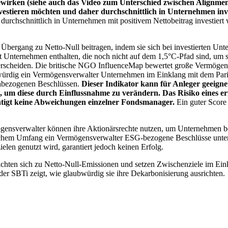
wirken (siehe auch das Video zum Unterschied zwischen Alignment
nvestieren möchten und daher durchschnittlich in Unternehmen inve
chschnittlich in Unternehmen mit positivem Nettobeitrag investiert wird
 Übergang zu Netto-Null beitragen, indem sie sich bei investierten Unt
 Unternehmen enthalten, die noch nicht auf dem 1,5°C-Pfad sind, um s
erscheiden. Die britische NGO InfluenceMap bewertet große Vermögensv
ubwürdig ein Vermögensverwalter Unternehmen im Einklang mit dem Pari
mabezogenen Beschlüssen.
Dieser Indikator kann für Anleger geeignet
n, um diese durch Einflussnahme zu verändern. Das Risiko eines er
ichtigt keine Abweichungen einzelner Fondsmanager.
Ein guter Score 
gensverwalter können ihre Aktionärsrechte nutzen, um Unternehmen
lchem Umfang ein Vermögensverwalter ESG-bezogene Beschlüsse unterstü
elen genutzt wird, garantiert jedoch keinen Erfolg.
chten sich zu Netto-Null-Emissionen und setzen Zwischenziele im Eink
der SBTi zeigt, wie glaubwürdig sie ihre Dekarbonisierung ausrichten.