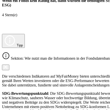
Wenn ein Fonds kein Rating hat, dann wurden die benötigten Sc
ESG)
4 Stern(e)
Tipp
Sektion: Wie nutzt man die Informationen in der Fondsdatenba
Die verschiedenen Indikatoren auf MyFairMoney bieten unterschiedlich
gemäß Ihren Werten investieren oder die ESG-Performance bewerten mö
Sie dabei unterstützen, fundierte und sinnvolle Anlageentscheidungen 
SDG-Bewertungspunktzahl
: Die SDG-Bewertungspunktzahl bewerte
wie Klimaschutz, sauberes Wasser oder hochwertige Bildung, übereins
und negativen Beiträge zu den SDGs widerspiegelt. Die Werte reiche
Unternehmen mit einem positiven Nettobeitrag zu SDG-konformen 