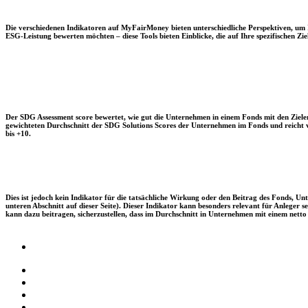
Die verschiedenen Indikatoren auf MyFairMoney bieten unterschiedliche Perspektiven, um Ihn
ESG-Leistung bewerten möchten – diese Tools bieten Einblicke, die auf Ihre spezifischen Zie
Der SDG Assessment score bewertet, wie gut die Unternehmen in einem Fonds mit den Zielen
gewichteten Durchschnitt der SDG Solutions Scores der Unternehmen im Fonds und reicht vo
bis +10.
Dies ist jedoch kein Indikator für die tatsächliche Wirkung oder den Beitrag des Fonds, 
unteren Abschnitt auf dieser Seite). Dieser Indikator kann besonders relevant für Anleger
kann dazu beitragen, sicherzustellen, dass im Durchschnitt in Unternehmen mit einem netto 