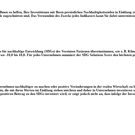
en zu helfen, Ihre Investitionen mit Ihren persönlichen Nachhaltigkeitszielen in Einklang zu
le zugeschnitten sind. Das Verständnis des Zwecks jedes Indikators kann Sie dabei unterstützen
 für nachhaltige Entwicklung (SDGs) der Vereinten Nationen übereinstimmen, wie z. B. Klim
n -10,0 bis 10,0. Für jedes Unternehmen summiert der SDG Solutions Score den höchsten posi
Unternehmen nachhaltiger zu machen oder positive Veränderungen in der realen Wirtschaft zu
 sein, die mit ihren Werten im Einklang stehen möchten und daher in Unternehmen investieren
positiven Beitrag zu den SDGs investiert wird; er zeigt jedoch nicht an, dass infolge der In