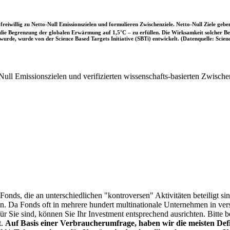
iwillig zu Netto-Null Emissionszielen und formulieren Zwischenziele. Netto-Null Ziele geben
ie Begrenzung der globalen Erwärmung auf 1,5°C – zu erfüllen. Die Wirksamkeit solcher Beke
wurde, wurde von der Science Based Targets Initiative (SBTi) entwickelt. (Datenquelle: Scienc
ull Emissionszielen und verifizierten wissenschafts-basierten Zwische
onds, die an unterschiedlichen "kontroversen" Aktivitäten beteiligt sind
sen. Da Fonds oft in mehrere hundert multinationale Unternehmen in ver
 für Sie sind, können Sie Ihr Investment entsprechend ausrichten. Bitt
t.
Auf Basis einer Verbraucherumfrage, haben wir die meisten Defin