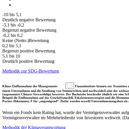
-10 bis 5,1
Deutlich negative Bewertung
-5,1 bis -0,2
Begrenzt negative Bewertung
-0,2 bis 0,2
Keine (Netto-)Bewertung
0,2 bis 5,1
Begrenzt positive Bewertung
5,1 bis 10
Deutlich positive Bewertung
Methodik zur SDG-Bewertung
Klima-Einflussnahme des Managements
Finanzinstitute können zur Transition z
einem Unternehmen und die Ausübung von Stimmrechten sind nachweislich eine der wirksam
(sogenanntes Climate-Stewardship) bewertet. Der Buchstabe beschreibt ähnlich wie eine S
Beispiel die Einflussnahme auf das Geschäftsmodell, Eskalationsstrategien und die Abst
Pariser Abkommen, F für „ungenügend“. Dafür wurden sowohl Unternehmensangaben als a
Wenn ein Fonds kein Rating hat, wurde der Vermögensverwalter aufgru
Vermögensverwalter im Mehrheitsbesitz von Investoren weltweit. (D
Methodik der Klimaverantwortung