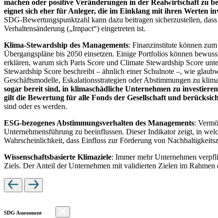
machen oder positive Veränderungen in der Realwirtschaft zu be
eignet sich eher für Anleger, die im Einklang mit ihren Werten i
SDG-Bewertungspunktzahl kann dazu beitragen sicherzustellen, dass dur
Verhaltensänderung („Impact“) eingetreten ist.
Klima-Stewardship des Managements
: Finanzinstitute können zum
Übergangspläne bis 2050 einsetzen. Einige Portfolios können bewusst
erklären, warum sich Paris Score und Climate Stewardship Score unt
Stewardship Score beschreibt – ähnlich einer Schulnote –, wie gla
Geschäftsmodelle, Eskalationsstrategien oder Abstimmungen zu kli
sogar bereit sind, in klimaschädliche Unternehmen zu investiere
gilt die Bewertung für alle Fonds der Gesellschaft und berücks
sind oder es werden.
ESG-bezogenes Abstimmungsverhalten des Managements
: Vermö
Unternehmensführung zu beeinflussen. Dieser Indikator zeigt, in we
Wahrscheinlichkeit, dass Einfluss zur Förderung von Nachhaltigkeitszi
Wissenschaftsbasierte Klimaziele
: Immer mehr Unternehmen verpfli
Ziels. Der Anteil der Unternehmen mit validierten Zielen im Rahmen 
SDG Assessment