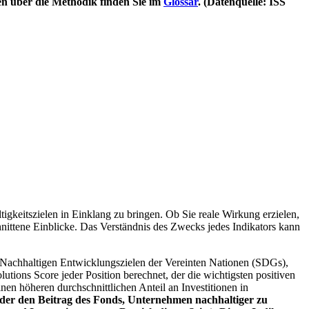
en über die Methodik finden Sie im
Glossar
. (Datenquelle: ISS
igkeitszielen in Einklang zu bringen. Ob Sie reale Wirkung erzielen,
nittene Einblicke. Das Verständnis des Zwecks jedes Indikators kann
Nachhaltigen Entwicklungszielen der Vereinten Nationen (SDGs),
ions Score jeder Position berechnet, der die wichtigsten positiven
n höheren durchschnittlichen Anteil an Investitionen in
 oder den Beitrag des Fonds, Unternehmen nachhaltiger zu