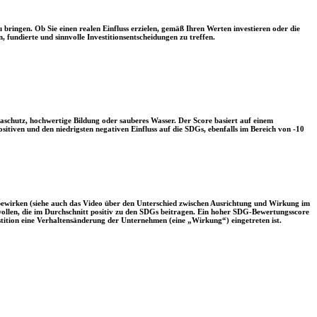
 bringen. Ob Sie einen realen Einfluss erzielen, gemäß Ihren Werten investieren oder die
, fundierte und sinnvolle Investitionsentscheidungen zu treffen.
aschutz, hochwertige Bildung oder sauberes Wasser. Der Score basiert auf einem
tiven und den niedrigsten negativen Einfluss auf die SDGs, ebenfalls im Bereich von -10
 bewirken (siehe auch das Video über den Unterschied zwischen Ausrichtung und Wirkung im
 wollen, die im Durchschnitt positiv zu den SDGs beitragen. Ein hoher SDG-Bewertungsscore
vestition eine Verhaltensänderung der Unternehmen (eine „Wirkung“) eingetreten ist.