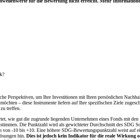
hwellenwerte für die Bewertung nicht erreicht. Mehr Information
nk?
e Perspektiven, um Ihre Investitionen mit Ihren persönlichen Nachhalt
chten – diese Instrumente liefern auf Ihre spezifischen Ziele zugesch
zu treffen.
t, wie gut die zugrunde liegenden Unternehmen eines Fonds mit den 
timmen. Die Punktzahl wird als gewichteter Durchschnitt des SDG Solut
n von -10 bis +10. Eine höhere SDG-Bewertungspunktzahl weist auf eine
Lösungen hin.
Dies ist jedoch kein Indikator für die reale Wirkung