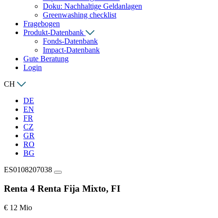
Doku: Nachhaltige Geldanlagen
Greenwashing checklist
Fragebogen
Produkt-Datenbank
Fonds-Datenbank
Impact-Datenbank
Gute Beratung
Login
CH
DE
EN
FR
CZ
GR
RO
BG
ES0108207038
Renta 4 Renta Fija Mixto, FI
€ 12 Mio