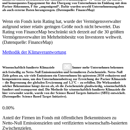
und konsequentes Engagement für den Übergang von Unternehmen im Einklang mit dem
Pariser Abkommen, F für „ungenügend“. Dafür wurden sowohl Unternehmensangaben
als auch externe Daten herangezogen. (Datenquelle: FinanceMap)
Wenn ein Fonds kein Rating hat, wurde der Vermögensverwalter
aufgrund seiner relativ geringen Größe noch nicht bewertet. Das
Rating von FinanceMap beschränkt sich derzeit auf die 30 größten
Vermögensverwalter im Mehrheitsbesitz von Investoren weltweit.
(Datenquelle: FinanceMap)
Methodik der Klimaverantwortung
Wissenschaftlich fundierte Klimaziele
Immer mehr Unternehmen bekennen
sich freiwillig zu Netto-Null Emissionszielen und formulieren Zwischenziele. Netto-Null
Ziele geben an, wie viele Emissionen ein Unternehmen bis spätestens 2050 reduzieren und
kompensieren muss, um den Unternehmensbeitrag zur Erreichung der Pariser Klimaziele
– die Begrenzung der globalen Erwärmung auf 1,5°C – zu erfüllen. Die Wirksamkeit
solcher Bekenntnisse hängt davon ab, ob die Zwischenziele glaubwürdig, wissenschaftlich
fundiert und transparent sind. Die Methode für wissenschaftlich fundierte Klimaziele die
hier verwendet wurde, wurde von der Science Based Targets Initiative (SBTi) entwickelt.
(Datenquelle: Science Based Target Initiative).
0.00%
Anteil der Firmen im Fonds mit öffentlichen Bekenntnissen zu
Netto-Null Emissionszielen und verifizierten wissenschafts-basierten
Zwischenzielen.