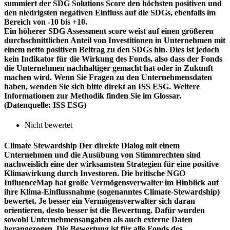
summiert der SDG Solutions Score den höchsten positiven und
den niedrigsten negativen Einfluss auf die SDGs, ebenfalls im
Bereich von -10 bis +10.
Ein höherer SDG Assessment score weist auf einen größeren
durchschnittlichen Anteil von Investitionen in Unternehmen mit
einem netto positiven Beitrag zu den SDGs hin. Dies ist jedoch
kein Indikator für die Wirkung des Fonds, also dass der Fonds
die Unternehmen nachhaltiger gemacht hat oder in Zukunft
machen wird. Wenn Sie Fragen zu den Unternehmensdaten
haben, wenden Sie sich bitte direkt an ISS ESG. Weitere
Informationen zur Methodik finden Sie im Glossar.
(Datenquelle: ISS ESG)
Nicht bewertet
Climate Stewardship
Der direkte Dialog mit einem
Unternehmen und die Ausübung von Stimmrechten sind
nachweislich eine der wirksamsten Strategien für eine positive
Klimawirkung durch Investoren. Die britische NGO
InfluenceMap hat große Vermögensverwalter im Hinblick auf
ihre Klima-Einflussnahme (sogenanntes Climate-Stewardship)
bewertet. Je besser ein Vermögensverwalter sich daran
orientieren, desto besser ist die Bewertung. Dafür wurden
sowohl Unternehmensangaben als auch externe Daten
herangezogen. Die Bewertung ist für alle Fonds des