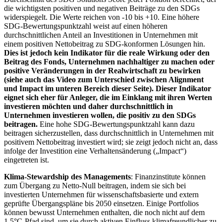
die wichtigsten positiven und negativen Beiträge zu den SDGs
widerspiegelt. Die Werte reichen von -10 bis +10. Eine höhere
SDG-Bewertungspunktzahl weist auf einen höheren
durchschnittlichen Anteil an Investitionen in Unternehmen mit
einem positiven Nettobeitrag zu SDG-konformen Lösungen hin.
Dies ist jedoch kein Indikator für die reale Wirkung oder den
Beitrag des Fonds, Unternehmen nachhaltiger zu machen oder
positive Veränderungen in der Realwirtschaft zu bewirken
(siehe auch das Video zum Unterschied zwischen Alignment
und Impact im unteren Bereich dieser Seite). Dieser Indikator
eignet sich eher für Anleger, die im Einklang mit ihren Werten
investieren möchten und daher durchschnittlich in
Unternehmen investieren wollen, die positiv zu den SDGs
beitragen.
Eine hohe SDG-Bewertungspunktzahl kann dazu
beitragen sicherzustellen, dass durchschnittlich in Unternehmen mit
positivem Nettobeitrag investiert wird; sie zeigt jedoch nicht an, dass
infolge der Investition eine Verhaltensänderung („Impact“)
eingetreten ist.
Klima-Stewardship des Managements
: Finanzinstitute können
zum Übergang zu Netto-Null beitragen, indem sie sich bei
investierten Unternehmen für wissenschaftsbasierte und extern
geprüfte Übergangspläne bis 2050 einsetzen. Einige Portfolios
können bewusst Unternehmen enthalten, die noch nicht auf dem
1,5°C-Pfad sind, um sie durch aktiven Einfluss klimafreundlicher zu