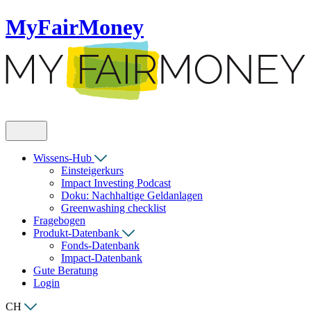
MyFairMoney
Wissens-Hub
Einsteigerkurs
Impact Investing Podcast
Doku: Nachhaltige Geldanlagen
Greenwashing checklist
Fragebogen
Produkt-Datenbank
Fonds-Datenbank
Impact-Datenbank
Gute Beratung
Login
CH