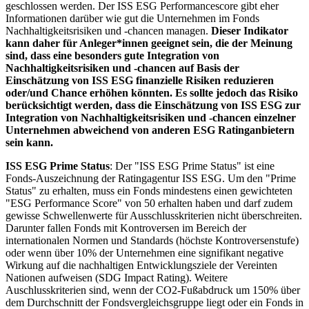
geschlossen werden. Der ISS ESG Performancescore gibt eher
Informationen darüber wie gut die Unternehmen im Fonds
Nachhaltigkeitsrisiken und -chancen managen.
Dieser Indikator
kann daher für Anleger*innen geeignet sein, die der Meinung
sind, dass eine besonders gute Integration von
Nachhaltigkeitsrisiken und -chancen auf Basis der
Einschätzung von ISS ESG finanzielle Risiken reduzieren
oder/und Chance erhöhen könnten. Es sollte jedoch das Risiko
berücksichtigt werden, dass die Einschätzung von ISS ESG zur
Integration von Nachhaltigkeitsrisiken und -chancen einzelner
Unternehmen abweichend von anderen ESG Ratinganbietern
sein kann.
ISS ESG Prime Status
: Der "ISS ESG Prime Status" ist eine
Fonds-Auszeichnung der Ratingagentur ISS ESG. Um den "Prime
Status" zu erhalten, muss ein Fonds mindestens einen gewichteten
"ESG Performance Score" von 50 erhalten haben und darf zudem
gewisse Schwellenwerte für Ausschlusskriterien nicht überschreiten.
Darunter fallen Fonds mit Kontroversen im Bereich der
internationalen Normen und Standards (höchste Kontroversenstufe)
oder wenn über 10% der Unternehmen eine signifikant negative
Wirkung auf die nachhaltigen Entwicklungsziele der Vereinten
Nationen aufweisen (SDG Impact Rating). Weitere
Auschlusskriterien sind, wenn der CO2-Fußabdruck um 150% über
dem Durchschnitt der Fondsvergleichsgruppe liegt oder ein Fonds in