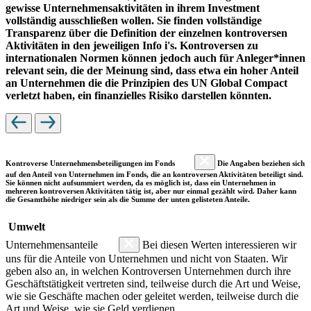
gewisse Unternehmensaktivitäten in ihrem Investment
vollständig ausschließen wollen. Sie finden vollständige
Transparenz über die Definition der einzelnen kontroversen
Aktivitäten in den jeweiligen Info i's. Kontroversen zu
internationalen Normen können jedoch auch für Anleger*innen
relevant sein, die der Meinung sind, dass etwa ein hoher Anteil
an Unternehmen die die Prinzipien des UN Global Compact
verletzt haben, ein finanzielles Risiko darstellen könnten.
Kontroverse Unternehmensbeteiligungen im Fonds
Die Angaben beziehen sich
auf den Anteil von Unternehmen im Fonds, die an kontroversen Aktivitäten beteiligt sind.
Sie können nicht aufsummiert werden, da es möglich ist, dass ein Unternehmen in
mehreren kontroversen Aktivitäten tätig ist, aber nur einmal gezählt wird. Daher kann
die Gesamthöhe niedriger sein als die Summe der unten gelisteten Anteile.
Umwelt
Unternehmensanteile
Bei diesen Werten interessieren wir
uns für die Anteile von Unternehmen und nicht von Staaten. Wir
geben also an, in welchen Kontroversen Unternehmen durch ihre
Geschäftstätigkeit vertreten sind, teilweise durch die Art und Weise,
wie sie Geschäfte machen oder geleitet werden, teilweise durch die
Art und Weise, wie sie Geld verdienen.