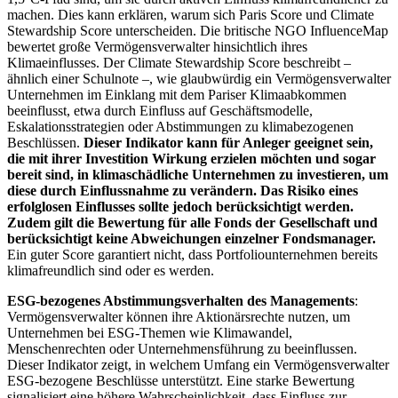
machen. Dies kann erklären, warum sich Paris Score und Climate
Stewardship Score unterscheiden. Die britische NGO InfluenceMap
bewertet große Vermögensverwalter hinsichtlich ihres
Klimaeinflusses. Der Climate Stewardship Score beschreibt –
ähnlich einer Schulnote –, wie glaubwürdig ein Vermögensverwalter
Unternehmen im Einklang mit dem Pariser Klimaabkommen
beeinflusst, etwa durch Einfluss auf Geschäftsmodelle,
Eskalationsstrategien oder Abstimmungen zu klimabezogenen
Beschlüssen.
Dieser Indikator kann für Anleger geeignet sein,
die mit ihrer Investition Wirkung erzielen möchten und sogar
bereit sind, in klimaschädliche Unternehmen zu investieren, um
diese durch Einflussnahme zu verändern. Das Risiko eines
erfolglosen Einflusses sollte jedoch berücksichtigt werden.
Zudem gilt die Bewertung für alle Fonds der Gesellschaft und
berücksichtigt keine Abweichungen einzelner Fondsmanager.
Ein guter Score garantiert nicht, dass Portfoliounternehmen bereits
klimafreundlich sind oder es werden.
ESG-bezogenes Abstimmungsverhalten des Managements
:
Vermögensverwalter können ihre Aktionärsrechte nutzen, um
Unternehmen bei ESG-Themen wie Klimawandel,
Menschenrechten oder Unternehmensführung zu beeinflussen.
Dieser Indikator zeigt, in welchem Umfang ein Vermögensverwalter
ESG-bezogene Beschlüsse unterstützt. Eine starke Bewertung
signalisiert eine höhere Wahrscheinlichkeit, dass Einfluss zur