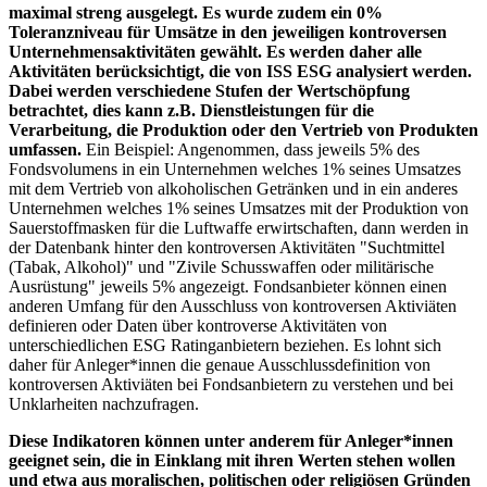
maximal streng ausgelegt. Es wurde zudem ein 0%
Toleranzniveau für Umsätze in den jeweiligen kontroversen
Unternehmensaktivitäten gewählt. Es werden daher alle
Aktivitäten berücksichtigt, die von ISS ESG analysiert werden.
Dabei werden verschiedene Stufen der Wertschöpfung
betrachtet, dies kann z.B. Dienstleistungen für die
Verarbeitung, die Produktion oder den Vertrieb von Produkten
umfassen.
Ein Beispiel: Angenommen, dass jeweils 5% des
Fondsvolumens in ein Unternehmen welches 1% seines Umsatzes
mit dem Vertrieb von alkoholischen Getränken und in ein anderes
Unternehmen welches 1% seines Umsatzes mit der Produktion von
Sauerstoffmasken für die Luftwaffe erwirtschaften, dann werden in
der Datenbank hinter den kontroversen Aktivitäten "Suchtmittel
(Tabak, Alkohol)" und "Zivile Schusswaffen oder militärische
Ausrüstung" jeweils 5% angezeigt. Fondsanbieter können einen
anderen Umfang für den Ausschluss von kontroversen Aktiviäten
definieren oder Daten über kontroverse Aktivitäten von
unterschiedlichen ESG Ratinganbietern beziehen. Es lohnt sich
daher für Anleger*innen die genaue Ausschlussdefinition von
kontroversen Aktiviäten bei Fondsanbietern zu verstehen und bei
Unklarheiten nachzufragen.
Diese Indikatoren können unter anderem für Anleger*innen
geeignet sein, die in Einklang mit ihren Werten stehen wollen
und etwa aus moralischen, politischen oder religiösen Gründen