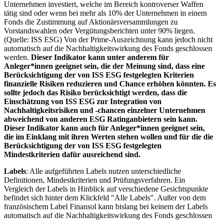
Unternehmen investiert, welche im Bereich kontroverser Waffen
tätig sind oder wenn bei mehr als 10% der Unternehmen in einem
Fonds die Zustimmung auf Aktionärsversammlungen zu
Vorstandswahlen oder Vergütungsberichten unter 90% liegen.
(Quelle: ISS ESG) Von der Prime-Auszeichnung kann jedoch nicht
automatisch auf die Nachhaltigkeitswirkung des Fonds geschlossen
werden.
Dieser Indikator kann unter anderem für
Anleger*innen geeignet sein, die der Meinung sind, dass eine
Berücksichtigung der von ISS ESG festgelegten Kriterien
finanzielle Risiken reduzieren und Chance erhöhen könnten. Es
sollte jedoch das Risiko berücksichtigt werden, dass die
Einschätzung von ISS ESG zur Integration von
Nachhaltigkeitsrisiken und -chancen einzelner Unternehmen
abweichend von anderen ESG Ratinganbietern sein kann.
Dieser Indikator kann auch für Anleger*innen geeignet sein,
die im Einklang mit ihren Werten stehen wollen und für die die
Berücksichtigung der von ISS ESG festgelegten
Mindestkriterien dafür ausreichend sind.
Labels
: Alle aufgeführten Labels nutzen unterschiedliche
Definitionen, Mindestkriterien und Prüfungsverfahren. Ein
Vergleich der Labels in Hinblick auf verschiedene Gesichtspunkte
befindet sich hinter dem Klickfeld "Alle Labels". Außer von dem
französischem Label Finansol kann bislang bei keinem der Labels
automatisch auf die Nachhaltigkeitswirkung des Fonds geschlossen