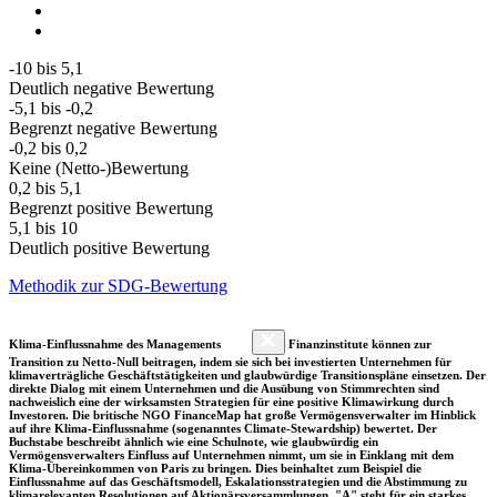
-10 bis 5,1
Deutlich negative Bewertung
-5,1 bis -0,2
Begrenzt negative Bewertung
-0,2 bis 0,2
Keine (Netto-)Bewertung
0,2 bis 5,1
Begrenzt positive Bewertung
5,1 bis 10
Deutlich positive Bewertung
Methodik zur SDG-Bewertung
Klima-Einflussnahme des Managements
Finanzinstitute können zur
Transition zu Netto-Null beitragen, indem sie sich bei investierten Unternehmen für
klimaverträgliche Geschäftstätigkeiten und glaubwürdige Transitionspläne einsetzen. Der
direkte Dialog mit einem Unternehmen und die Ausübung von Stimmrechten sind
nachweislich eine der wirksamsten Strategien für eine positive Klimawirkung durch
Investoren. Die britische NGO FinanceMap hat große Vermögensverwalter im Hinblick
auf ihre Klima-Einflussnahme (sogenanntes Climate-Stewardship) bewertet. Der
Buchstabe beschreibt ähnlich wie eine Schulnote, wie glaubwürdig ein
Vermögensverwalters Einfluss auf Unternehmen nimmt, um sie in Einklang mit dem
Klima-Übereinkommen von Paris zu bringen. Dies beinhaltet zum Beispiel die
Einflussnahme auf das Geschäftsmodell, Eskalationsstrategien und die Abstimmung zu
klimarelevanten Resolutionen auf Aktionärsversammlungen. "A" steht für ein starkes