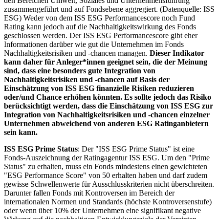
den Bereichen Umwelt, Soziales und Unternehmensführung
zusammengeführt und auf Fondsebene aggregiert. (Datenquelle: ISS
ESG) Weder von dem ISS ESG Performancescore noch Fund
Rating kann jedoch auf die Nachhaltigkeitswirkung des Fonds
geschlossen werden. Der ISS ESG Performancescore gibt eher
Informationen darüber wie gut die Unternehmen im Fonds
Nachhaltigkeitsrisiken und -chancen managen.
Dieser Indikator
kann daher für Anleger*innen geeignet sein, die der Meinung
sind, dass eine besonders gute Integration von
Nachhaltigkeitsrisiken und -chancen auf Basis der
Einschätzung von ISS ESG finanzielle Risiken reduzieren
oder/und Chance erhöhen könnten. Es sollte jedoch das Risiko
berücksichtigt werden, dass die Einschätzung von ISS ESG zur
Integration von Nachhaltigkeitsrisiken und -chancen einzelner
Unternehmen abweichend von anderen ESG Ratinganbietern
sein kann.
ISS ESG Prime Status
: Der "ISS ESG Prime Status" ist eine
Fonds-Auszeichnung der Ratingagentur ISS ESG. Um den "Prime
Status" zu erhalten, muss ein Fonds mindestens einen gewichteten
"ESG Performance Score" von 50 erhalten haben und darf zudem
gewisse Schwellenwerte für Ausschlusskriterien nicht überschreiten.
Darunter fallen Fonds mit Kontroversen im Bereich der
internationalen Normen und Standards (höchste Kontroversenstufe)
oder wenn über 10% der Unternehmen eine signifikant negative