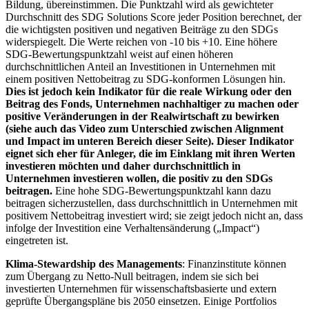
Bildung, übereinstimmen. Die Punktzahl wird als gewichteter
Durchschnitt des SDG Solutions Score jeder Position berechnet, der
die wichtigsten positiven und negativen Beiträge zu den SDGs
widerspiegelt. Die Werte reichen von -10 bis +10. Eine höhere
SDG-Bewertungspunktzahl weist auf einen höheren
durchschnittlichen Anteil an Investitionen in Unternehmen mit
einem positiven Nettobeitrag zu SDG-konformen Lösungen hin.
Dies ist jedoch kein Indikator für die reale Wirkung oder den
Beitrag des Fonds, Unternehmen nachhaltiger zu machen oder
positive Veränderungen in der Realwirtschaft zu bewirken
(siehe auch das Video zum Unterschied zwischen Alignment
und Impact im unteren Bereich dieser Seite). Dieser Indikator
eignet sich eher für Anleger, die im Einklang mit ihren Werten
investieren möchten und daher durchschnittlich in
Unternehmen investieren wollen, die positiv zu den SDGs
beitragen.
Eine hohe SDG-Bewertungspunktzahl kann dazu
beitragen sicherzustellen, dass durchschnittlich in Unternehmen mit
positivem Nettobeitrag investiert wird; sie zeigt jedoch nicht an, dass
infolge der Investition eine Verhaltensänderung („Impact“)
eingetreten ist.
Klima-Stewardship des Managements
: Finanzinstitute können
zum Übergang zu Netto-Null beitragen, indem sie sich bei
investierten Unternehmen für wissenschaftsbasierte und extern
geprüfte Übergangspläne bis 2050 einsetzen. Einige Portfolios