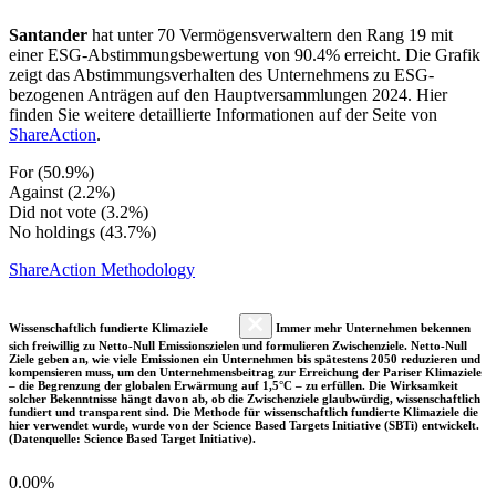
Santander
hat unter 70 Vermögensverwaltern den Rang 19 mit
einer ESG-Abstimmungsbewertung von 90.4% erreicht. Die Grafik
zeigt das Abstimmungsverhalten des Unternehmens zu ESG-
bezogenen Anträgen auf den Hauptversammlungen 2024. Hier
finden Sie weitere detaillierte Informationen auf der Seite von
ShareAction
.
For (50.9%)
Against (2.2%)
Did not vote (3.2%)
No holdings (43.7%)
ShareAction Methodology
Wissenschaftlich fundierte Klimaziele
Immer mehr Unternehmen bekennen
sich freiwillig zu Netto-Null Emissionszielen und formulieren Zwischenziele. Netto-Null
Ziele geben an, wie viele Emissionen ein Unternehmen bis spätestens 2050 reduzieren und
kompensieren muss, um den Unternehmensbeitrag zur Erreichung der Pariser Klimaziele
– die Begrenzung der globalen Erwärmung auf 1,5°C – zu erfüllen. Die Wirksamkeit
solcher Bekenntnisse hängt davon ab, ob die Zwischenziele glaubwürdig, wissenschaftlich
fundiert und transparent sind. Die Methode für wissenschaftlich fundierte Klimaziele die
hier verwendet wurde, wurde von der Science Based Targets Initiative (SBTi) entwickelt.
(Datenquelle: Science Based Target Initiative).
0.00%