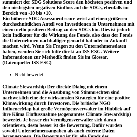
summiert der SDG Solutions Score den höchsten positiven und
den niedrigsten negativen Einfluss auf die SDGs, ebenfalls im
Bereich von -10 bis +10.
Ein höherer SDG Assessment score weist auf einen größeren
durchschnittlichen Anteil von Investitionen in Unternehmen mit
einem netto positiven Beitrag zu den SDGs hin. Dies ist jedoch
kein Indikator für die Wirkung des Fonds, also dass der Fonds
die Unternehmen nachhaltiger gemacht hat oder in Zukunft
machen wird. Wenn Sie Fragen zu den Unternehmensdaten
haben, wenden Sie sich bitte direkt an ISS ESG. Weitere
Informationen zur Methodik finden Sie im Glossar.
(Datenquelle: ISS ESG)
Nicht bewertet
Climate Stewardship
Der direkte Dialog mit einem
Unternehmen und die Ausübung von Stimmrechten sind
nachweislich eine der wirksamsten Strategien für eine positive
Klimawirkung durch Investoren. Die britische NGO
InfluenceMap hat große Vermögensverwalter im Hinblick auf
ihre Klima-Einflussnahme (sogenanntes Climate-Stewardship)
bewertet. Je besser ein Vermögensverwalter sich daran
orientieren, desto besser ist die Bewertung. Dafür wurden
sowohl Unternehmensangaben als auch externe Daten
herangezogen. Die Bewertung ist für alle Fonds des