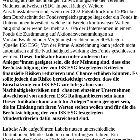
Wirkung auf die nachhaltigen Entwicklungsziele der Vereinten
Nationen aufweisen (SDG Impact Rating). Weitere
Auschlusskriterien sind, wenn der CO2-Fußabdruck um 150% über
dem Durchschnitt der Fondsvergleichsgruppe liegt oder ein Fonds in
Unternehmen investiert, welche im Bereich kontroverser Waffen
tätig sind oder wenn bei mehr als 10% der Unternehmen in einem
Fonds die Zustimmung auf Aktionärsversammlungen zu
Vorstandswahlen oder Vergütungsberichten unter 90% liegen.
(Quelle: ISS ESG) Von der Prime-Auszeichnung kann jedoch nicht
automatisch auf die Nachhaltigkeitswirkung des Fonds geschlossen
werden.
Dieser Indikator kann unter anderem für
Anleger*innen geeignet sein, die der Meinung sind, dass eine
Berücksichtigung der von ISS ESG festgelegten Kriterien
finanzielle Risiken reduzieren und Chance erhöhen könnten. Es
sollte jedoch das Risiko berücksichtigt werden, dass die
Einschätzung von ISS ESG zur Integration von
Nachhaltigkeitsrisiken und -chancen einzelner Unternehmen
abweichend von anderen ESG Ratinganbietern sein kann.
Dieser Indikator kann auch für Anleger*innen geeignet sein,
die im Einklang mit ihren Werten stehen wollen und für die die
Berücksichtigung der von ISS ESG festgelegten
Mindestkriterien dafür ausreichend sind.
Labels
: Alle aufgeführten Labels nutzen unterschiedliche
Definitionen, Mindestkriterien und Prüfungsverfahren. Ein