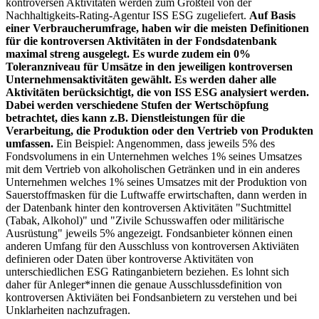
kontroversen Aktivitäten werden zum Großteil von der
Nachhaltigkeits-Rating-Agentur ISS ESG zugeliefert.
Auf Basis
einer Verbraucherumfrage, haben wir die meisten Definitionen
für die kontroversen Aktivitäten in der Fondsdatenbank
maximal streng ausgelegt. Es wurde zudem ein 0%
Toleranzniveau für Umsätze in den jeweiligen kontroversen
Unternehmensaktivitäten gewählt. Es werden daher alle
Aktivitäten berücksichtigt, die von ISS ESG analysiert werden.
Dabei werden verschiedene Stufen der Wertschöpfung
betrachtet, dies kann z.B. Dienstleistungen für die
Verarbeitung, die Produktion oder den Vertrieb von Produkten
umfassen.
Ein Beispiel: Angenommen, dass jeweils 5% des
Fondsvolumens in ein Unternehmen welches 1% seines Umsatzes
mit dem Vertrieb von alkoholischen Getränken und in ein anderes
Unternehmen welches 1% seines Umsatzes mit der Produktion von
Sauerstoffmasken für die Luftwaffe erwirtschaften, dann werden in
der Datenbank hinter den kontroversen Aktivitäten "Suchtmittel
(Tabak, Alkohol)" und "Zivile Schusswaffen oder militärische
Ausrüstung" jeweils 5% angezeigt. Fondsanbieter können einen
anderen Umfang für den Ausschluss von kontroversen Aktiviäten
definieren oder Daten über kontroverse Aktivitäten von
unterschiedlichen ESG Ratinganbietern beziehen. Es lohnt sich
daher für Anleger*innen die genaue Ausschlussdefinition von
kontroversen Aktiviäten bei Fondsanbietern zu verstehen und bei
Unklarheiten nachzufragen.