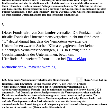
Einflussnahme auf das Geschäftsmodell, Eskalationsstrategien und die Abstimmung zu
klimarelevanten Resolutionen auf Aktionärsversammlungen. "A" steht für ein starkes
und konsequentes Engagement für den Übergang von Unternehmen im Einklang mit dem
Pariser Abkommen, F für „ungenügend“. Dafür wurden sowohl Unternehmensangaben
als auch externe Daten herangezogen. (Datenquelle: FinanceMap)
C
Dieser Fonds wird von
Santander
verwaltet. Die Punktzahl wird
für alle Fonds des Unternehmens vergeben, nicht nur für diesen.
"C" deutet darauf hin, dass die Vermögensverwalter die
Unternehmen zwar in Sachen Klima engagieren, aber keine
eindeutigen Verhaltensänderungen, z. B. in Bezug auf die
Geschäftsmodelle der Unternehmen, bewirken.
Hier finden Sie weitere Informationen bei
FinanceMap
Methodik der Klimaverantwortung
ESG-bezogenes Abstimmungsverhalten des Managements
ShareAction hat im
Rahmen seiner Bewertung Voting Matters 2024 70 der weltweit größten
Vermögensverwalter analysiert und deren Abstimmungsverhalten zu 279
Aktionärsbeschlüssen zu Umwelt- und Sozialthemen während der Proxy-Saison 2024
untersucht. Auf Grundlage dieser Analyse wurden die Vermögensverwalter nach der
Konsistenz und Ambition ihres Abstimmungsverhaltens bewertet und gerankt. Die
Bewertung stützt sich auf detaillierte Abstimmungsdaten und zeigt Unterschiede darin
auf, wie Vermögensverwalter Aktionärsinitiativen zur Verbesserung der
unternehmerischen Auswirkungen auf dringende globale Herausforderungen unterstützen
– oder nicht unterstützen. (Datenquelle: ShareAction)