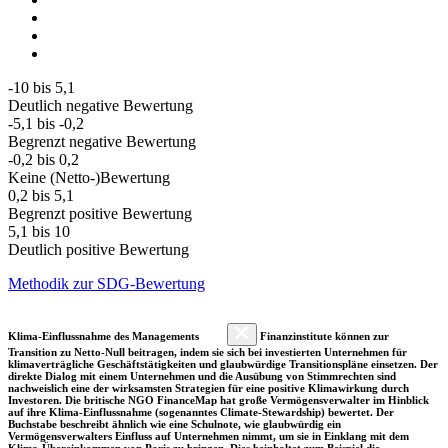
-10 bis 5,1
Deutlich negative Bewertung
-5,1 bis -0,2
Begrenzt negative Bewertung
-0,2 bis 0,2
Keine (Netto-)Bewertung
0,2 bis 5,1
Begrenzt positive Bewertung
5,1 bis 10
Deutlich positive Bewertung
Methodik zur SDG-Bewertung
Klima-Einflussnahme des Managements
Finanzinstitute können zur
Transition zu Netto-Null beitragen, indem sie sich bei investierten Unternehmen für
klimaverträgliche Geschäftstätigkeiten und glaubwürdige Transitionspläne einsetzen. Der
direkte Dialog mit einem Unternehmen und die Ausübung von Stimmrechten sind
nachweislich eine der wirksamsten Strategien für eine positive Klimawirkung durch
Investoren. Die britische NGO FinanceMap hat große Vermögensverwalter im Hinblick
auf ihre Klima-Einflussnahme (sogenanntes Climate-Stewardship) bewertet. Der
Buchstabe beschreibt ähnlich wie eine Schulnote, wie glaubwürdig ein
Vermögensverwalters Einfluss auf Unternehmen nimmt, um sie in Einklang mit dem
Klima-Übereinkommen von Paris zu bringen. Dies beinhaltet zum Beispiel die