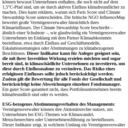
können bewusst Unternehmen enthalten, die noch nicht auf dem
1,5°C-Pfad sind, um sie durch aktiven Einfluss klimafreundlicher zu
machen. Dies kann erklären, warum sich Paris Score und Climate
Stewardship Score unterscheiden. Die britische NGO InfluenceMap
bewertet große Vermögensverwalter hinsichtlich ihres
Klimaeinflusses. Der Climate Stewardship Score beschreibt –
ähnlich einer Schulnote –, wie glaubwürdig ein Vermögensverwalter
Unternehmen im Einklang mit dem Pariser Klimaabkommen
beeinflusst, etwa durch Einfluss auf Geschäftsmodelle,
Eskalationsstrategien oder Abstimmungen zu klimabezogenen
Beschlüssen.
Dieser Indikator kann für Anleger geeignet sein,
die mit ihrer Investition Wirkung erzielen möchten und sogar
bereit sind, in klimaschädliche Unternehmen zu investieren, um
diese durch Einflussnahme zu verändern. Das Risiko eines
erfolglosen Einflusses sollte jedoch berücksichtigt werden.
Zudem gilt die Bewertung für alle Fonds der Gesellschaft und
berücksichtigt keine Abweichungen einzelner Fondsmanager.
Ein guter Score garantiert nicht, dass Portfoliounternehmen bereits
klimafreundlich sind oder es werden.
ESG-bezogenes Abstimmungsverhalten des Managements
:
Vermögensverwalter können ihre Aktionärsrechte nutzen, um
Unternehmen bei ESG-Themen wie Klimawandel,
Menschenrechten oder Unternehmensführung zu beeinflussen.
Dieser Indikator zeigt, in welchem Umfang ein Vermögensverwalter