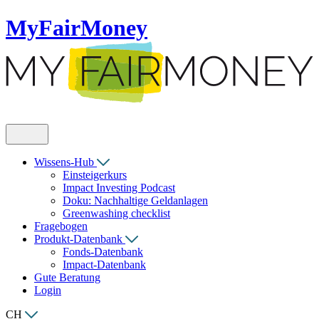
MyFairMoney
Wissens-Hub
Einsteigerkurs
Impact Investing Podcast
Doku: Nachhaltige Geldanlagen
Greenwashing checklist
Fragebogen
Produkt-Datenbank
Fonds-Datenbank
Impact-Datenbank
Gute Beratung
Login
CH