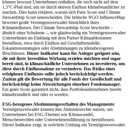
können bewusst Unternehmen enthalten, die noch nicht auf dem
1,5°C-Pfad sind, um sie durch aktiven Einfluss klimafreundlicher zu
machen. Dies kann erklären, warum sich Paris Score und Climate
Stewardship Score unterscheiden. Die britische NGO InfluenceMap
bewertet große Vermögensverwalter hinsichtlich ihres
Klimaeinflusses. Der Climate Stewardship Score beschreibt –
ähnlich einer Schulnote –, wie glaubwürdig ein Vermögensverwalter
Unternehmen im Einklang mit dem Pariser Klimaabkommen
beeinflusst, etwa durch Einfluss auf Geschäftsmodelle,
Eskalationsstrategien oder Abstimmungen zu klimabezogenen
Beschlüssen.
Dieser Indikator kann für Anleger geeignet sein,
die mit ihrer Investition Wirkung erzielen möchten und sogar
bereit sind, in klimaschädliche Unternehmen zu investieren, um
diese durch Einflussnahme zu verändern. Das Risiko eines
erfolglosen Einflusses sollte jedoch berücksichtigt werden.
Zudem gilt die Bewertung für alle Fonds der Gesellschaft und
berücksichtigt keine Abweichungen einzelner Fondsmanager.
Ein guter Score garantiert nicht, dass Portfoliounternehmen bereits
klimafreundlich sind oder es werden.
ESG-bezogenes Abstimmungsverhalten des Managements
:
Vermögensverwalter können ihre Aktionärsrechte nutzen, um
Unternehmen bei ESG-Themen wie Klimawandel,
Menschenrechten oder Unternehmensführung zu beeinflussen.
Dieser Indikator zeigt, in welchem Umfang ein Vermögensverwalter