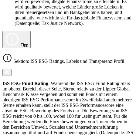
wird vorgeworfen, illegale Finanzströme zu erleichtern. Es
wird qualitativ bewertet, welche Länder große Lücken in
ihren Steuergesetzen und im Bankgeheimnis haben, und
quantitativ, wie wichtig sie für das globale Finanzsystem sind
(Datenquelle: Tax Justice Network).
Tipp
Sektion: ISS ESG Ratings, Labels und Transparenz-Profil
ISS ESG Fund Rating
: Während die ISS ESG Fund Rating Stars
im oberen Bereich dieser Seite, Sterne relativ zu der Lipper Global
Benchmark Klasse vergeben und somit ein Fonds mit einem
niedrigen ISS ESG Performancescore im Zweifelsfall auch mehrere
Sterne erhalten kann, stellt der ISS ESG Performancescore eine
absolute ESG Bewertung des Fonds dar. Die Bewertung von ISS
ESG reicht von 0 bis 100, wobei 100 für „sehr gut“ steht. Für die
Berechnung werden die Einzelbewertungen von Unternehmen in
den Bereichen Umwelt, Soziales und Unternehmensführung
zusammengeführt und auf Fondsebene aggregiert. (Datenquelle: ISS