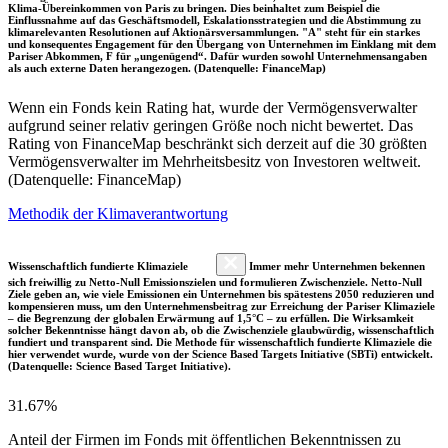
Klima-Übereinkommen von Paris zu bringen. Dies beinhaltet zum Beispiel die
Einflussnahme auf das Geschäftsmodell, Eskalationsstrategien und die Abstimmung zu
klimarelevanten Resolutionen auf Aktionärsversammlungen. "A" steht für ein starkes
und konsequentes Engagement für den Übergang von Unternehmen im Einklang mit dem
Pariser Abkommen, F für „ungenügend“. Dafür wurden sowohl Unternehmensangaben
als auch externe Daten herangezogen. (Datenquelle: FinanceMap)
Wenn ein Fonds kein Rating hat, wurde der Vermögensverwalter
aufgrund seiner relativ geringen Größe noch nicht bewertet. Das
Rating von FinanceMap beschränkt sich derzeit auf die 30 größten
Vermögensverwalter im Mehrheitsbesitz von Investoren weltweit.
(Datenquelle: FinanceMap)
Methodik der Klimaverantwortung
Wissenschaftlich fundierte Klimaziele
Immer mehr Unternehmen bekennen
sich freiwillig zu Netto-Null Emissionszielen und formulieren Zwischenziele. Netto-Null
Ziele geben an, wie viele Emissionen ein Unternehmen bis spätestens 2050 reduzieren und
kompensieren muss, um den Unternehmensbeitrag zur Erreichung der Pariser Klimaziele
– die Begrenzung der globalen Erwärmung auf 1,5°C – zu erfüllen. Die Wirksamkeit
solcher Bekenntnisse hängt davon ab, ob die Zwischenziele glaubwürdig, wissenschaftlich
fundiert und transparent sind. Die Methode für wissenschaftlich fundierte Klimaziele die
hier verwendet wurde, wurde von der Science Based Targets Initiative (SBTi) entwickelt.
(Datenquelle: Science Based Target Initiative).
31.67%
Anteil der Firmen im Fonds mit öffentlichen Bekenntnissen zu