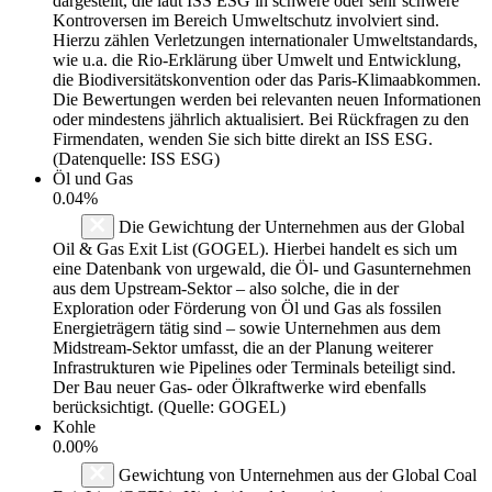
dargestellt, die laut ISS ESG in schwere oder sehr schwere
Kontroversen im Bereich Umweltschutz involviert sind.
Hierzu zählen Verletzungen internationaler Umweltstandards,
wie u.a. die Rio-Erklärung über Umwelt und Entwicklung,
die Biodiversitätskonvention oder das Paris-Klimaabkommen.
Die Bewertungen werden bei relevanten neuen Informationen
oder mindestens jährlich aktualisiert. Bei Rückfragen zu den
Firmendaten, wenden Sie sich bitte direkt an ISS ESG.
(Datenquelle: ISS ESG)
Öl und Gas
0.04%
Die Gewichtung der Unternehmen aus der Global
Oil & Gas Exit List (GOGEL). Hierbei handelt es sich um
eine Datenbank von urgewald, die Öl- und Gasunternehmen
aus dem Upstream-Sektor – also solche, die in der
Exploration oder Förderung von Öl und Gas als fossilen
Energieträgern tätig sind – sowie Unternehmen aus dem
Midstream-Sektor umfasst, die an der Planung weiterer
Infrastrukturen wie Pipelines oder Terminals beteiligt sind.
Der Bau neuer Gas- oder Ölkraftwerke wird ebenfalls
berücksichtigt. (Quelle: GOGEL)
Kohle
0.00%
Gewichtung von Unternehmen aus der Global Coal