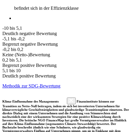
befindet sich in der Effizienzklasse
-10 bis 5,1
Deutlich negative Bewertung
-5,1 bis -0,2
Begrenzt negative Bewertung
-0,2 bis 0,2
Keine (Netto-)Bewertung
0,2 bis 5,1
Begrenzt positive Bewertung
5,1 bis 10
Deutlich positive Bewertung
Methodik zur SDG-Bewertung
Klima-Einflussnahme des Managements
Finanzinstitute können zur
Transition zu Netto-Null beitragen, indem sie sich bei investierten Unternehmen für
klimaverträgliche Geschäftstätigkeiten und glaubwürdige Transitionspläne einsetzen. Der
direkte Dialog mit einem Unternehmen und die Ausübung von Stimmrechten sind
nachweislich eine der wirksamsten Strategien für eine positive Klimawirkung durch
Investoren. Die britische NGO FinanceMap hat große Vermögensverwalter im Hinblick
auf ihre Klima-Einflussnahme (sogenanntes Climate-Stewardship) bewertet. Der
Buchstabe beschreibt ähnlich wie eine Schulnote, wie glaubwürdig ein
Vermögensverwalters Einfluss auf Unternehmen nimmt, um sie in Einklang mit dem