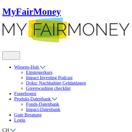
MyFairMoney
Wissens-Hub
Einsteigerkurs
Impact Investing Podcast
Doku: Nachhaltige Geldanlagen
Greenwashing checklist
Fragebogen
Produkt-Datenbank
Fonds-Datenbank
Impact-Datenbank
Gute Beratung
Login
CH