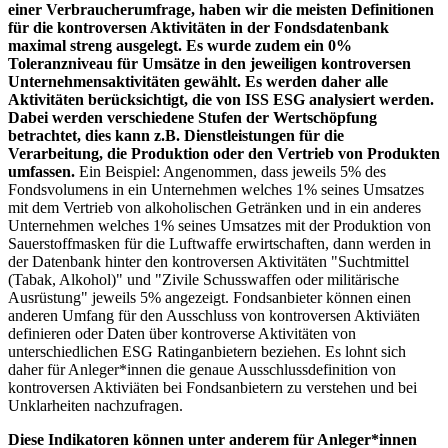
einer Verbraucherumfrage, haben wir die meisten Definitionen
für die kontroversen Aktivitäten in der Fondsdatenbank
maximal streng ausgelegt. Es wurde zudem ein 0%
Toleranzniveau für Umsätze in den jeweiligen kontroversen
Unternehmensaktivitäten gewählt. Es werden daher alle
Aktivitäten berücksichtigt, die von ISS ESG analysiert werden.
Dabei werden verschiedene Stufen der Wertschöpfung
betrachtet, dies kann z.B. Dienstleistungen für die
Verarbeitung, die Produktion oder den Vertrieb von Produkten
umfassen.
Ein Beispiel: Angenommen, dass jeweils 5% des
Fondsvolumens in ein Unternehmen welches 1% seines Umsatzes
mit dem Vertrieb von alkoholischen Getränken und in ein anderes
Unternehmen welches 1% seines Umsatzes mit der Produktion von
Sauerstoffmasken für die Luftwaffe erwirtschaften, dann werden in
der Datenbank hinter den kontroversen Aktivitäten "Suchtmittel
(Tabak, Alkohol)" und "Zivile Schusswaffen oder militärische
Ausrüstung" jeweils 5% angezeigt. Fondsanbieter können einen
anderen Umfang für den Ausschluss von kontroversen Aktiviäten
definieren oder Daten über kontroverse Aktivitäten von
unterschiedlichen ESG Ratinganbietern beziehen. Es lohnt sich
daher für Anleger*innen die genaue Ausschlussdefinition von
kontroversen Aktiviäten bei Fondsanbietern zu verstehen und bei
Unklarheiten nachzufragen.
Diese Indikatoren können unter anderem für Anleger*innen