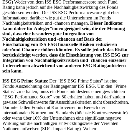
ESG) Weder von dem ISS ESG Performancescore noch Fund
Rating kann jedoch auf die Nachhaltigkeitswirkung des Fonds
geschlossen werden. Der ISS ESG Performancescore gibt eher
Informationen darüber wie gut die Unternehmen im Fonds
Nachhaltigkeitsrisiken und -chancen managen.
Dieser Indikator
kann daher für Anleger*innen geeignet sein, die der Meinung
sind, dass eine besonders gute Integration von
Nachhaltigkeitsrisiken und -chancen auf Basis der
Einschätzung von ISS ESG finanzielle Risiken reduzieren
oder/und Chance erhöhen könnten. Es sollte jedoch das Risiko
berücksichtigt werden, dass die Einschätzung von ISS ESG zur
Integration von Nachhaltigkeitsrisiken und -chancen einzelner
Unternehmen abweichend von anderen ESG Ratinganbietern
sein kann.
ISS ESG Prime Status
: Der "ISS ESG Prime Status" ist eine
Fonds-Auszeichnung der Ratingagentur ISS ESG. Um den "Prime
Status" zu erhalten, muss ein Fonds mindestens einen gewichteten
"ESG Performance Score" von 50 erhalten haben und darf zudem
gewisse Schwellenwerte für Ausschlusskriterien nicht überschreiten.
Darunter fallen Fonds mit Kontroversen im Bereich der
internationalen Normen und Standards (höchste Kontroversenstufe)
oder wenn über 10% der Unternehmen eine signifikant negative
Wirkung auf die nachhaltigen Entwicklungsziele der Vereinten
Nationen aufweisen (SDG Impact Rating). Weitere