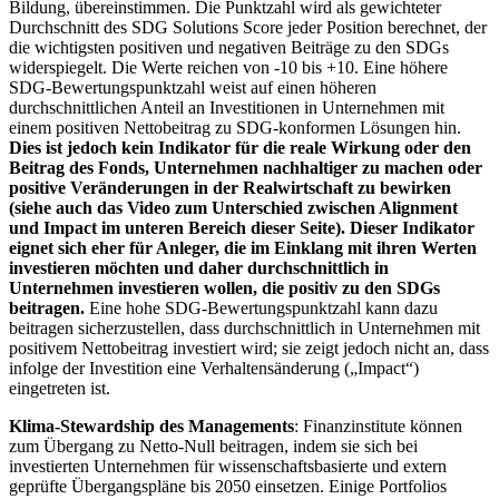
Bildung, übereinstimmen. Die Punktzahl wird als gewichteter
Durchschnitt des SDG Solutions Score jeder Position berechnet, der
die wichtigsten positiven und negativen Beiträge zu den SDGs
widerspiegelt. Die Werte reichen von -10 bis +10. Eine höhere
SDG-Bewertungspunktzahl weist auf einen höheren
durchschnittlichen Anteil an Investitionen in Unternehmen mit
einem positiven Nettobeitrag zu SDG-konformen Lösungen hin.
Dies ist jedoch kein Indikator für die reale Wirkung oder den
Beitrag des Fonds, Unternehmen nachhaltiger zu machen oder
positive Veränderungen in der Realwirtschaft zu bewirken
(siehe auch das Video zum Unterschied zwischen Alignment
und Impact im unteren Bereich dieser Seite). Dieser Indikator
eignet sich eher für Anleger, die im Einklang mit ihren Werten
investieren möchten und daher durchschnittlich in
Unternehmen investieren wollen, die positiv zu den SDGs
beitragen.
Eine hohe SDG-Bewertungspunktzahl kann dazu
beitragen sicherzustellen, dass durchschnittlich in Unternehmen mit
positivem Nettobeitrag investiert wird; sie zeigt jedoch nicht an, dass
infolge der Investition eine Verhaltensänderung („Impact“)
eingetreten ist.
Klima-Stewardship des Managements
: Finanzinstitute können
zum Übergang zu Netto-Null beitragen, indem sie sich bei
investierten Unternehmen für wissenschaftsbasierte und extern
geprüfte Übergangspläne bis 2050 einsetzen. Einige Portfolios