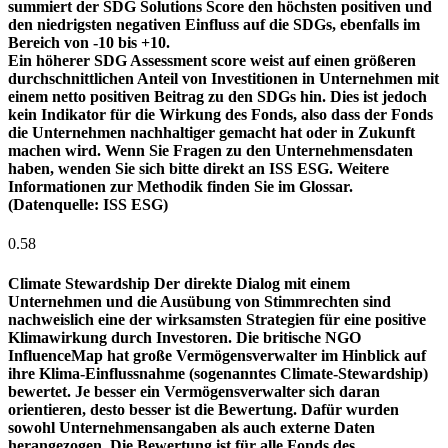
summiert der SDG Solutions Score den höchsten positiven und
den niedrigsten negativen Einfluss auf die SDGs, ebenfalls im
Bereich von -10 bis +10.
Ein höherer SDG Assessment score weist auf einen größeren
durchschnittlichen Anteil von Investitionen in Unternehmen mit
einem netto positiven Beitrag zu den SDGs hin. Dies ist jedoch
kein Indikator für die Wirkung des Fonds, also dass der Fonds
die Unternehmen nachhaltiger gemacht hat oder in Zukunft
machen wird. Wenn Sie Fragen zu den Unternehmensdaten
haben, wenden Sie sich bitte direkt an ISS ESG. Weitere
Informationen zur Methodik finden Sie im Glossar.
(Datenquelle: ISS ESG)
0.58
Climate Stewardship
Der direkte Dialog mit einem
Unternehmen und die Ausübung von Stimmrechten sind
nachweislich eine der wirksamsten Strategien für eine positive
Klimawirkung durch Investoren. Die britische NGO
InfluenceMap hat große Vermögensverwalter im Hinblick auf
ihre Klima-Einflussnahme (sogenanntes Climate-Stewardship)
bewertet. Je besser ein Vermögensverwalter sich daran
orientieren, desto besser ist die Bewertung. Dafür wurden
sowohl Unternehmensangaben als auch externe Daten
herangezogen. Die Bewertung ist für alle Fonds des