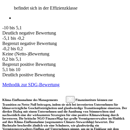
befindet sich in der Effizienzklasse
-10 bis 5,1
Deutlich negative Bewertung
-5,1 bis -0,2
Begrenzt negative Bewertung
-0,2 bis 0,2
Keine (Netto-)Bewertung
0,2 bis 5,1
Begrenzt positive Bewertung
5,1 bis 10
Deutlich positive Bewertung
Methodik zur SDG-Bewertung
Klima-Einflussnahme des Managements
Finanzinstitute können zur
Transition zu Netto-Null beitragen, indem sie sich bei investierten Unternehmen für
klimaverträgliche Geschäftstätigkeiten und glaubwürdige Transitionspläne einsetzen. Der
direkte Dialog mit einem Unternehmen und die Ausübung von Stimmrechten sind
nachweislich eine der wirksamsten Strategien für eine positive Klimawirkung durch
Investoren. Die britische NGO FinanceMap hat große Vermögensverwalter im Hinblick
auf ihre Klima-Einflussnahme (sogenanntes Climate-Stewardship) bewertet. Der
Buchstabe beschreibt ähnlich wie eine Schulnote, wie glaubwürdig ein
Vermögensverwalters Einfluss auf Unternehmen nimmt, um sie in Einklang mit dem