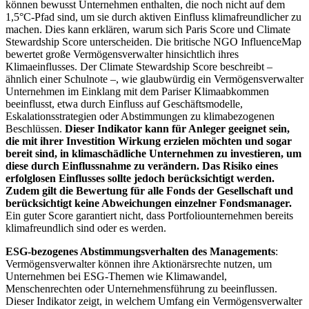
können bewusst Unternehmen enthalten, die noch nicht auf dem
1,5°C-Pfad sind, um sie durch aktiven Einfluss klimafreundlicher zu
machen. Dies kann erklären, warum sich Paris Score und Climate
Stewardship Score unterscheiden. Die britische NGO InfluenceMap
bewertet große Vermögensverwalter hinsichtlich ihres
Klimaeinflusses. Der Climate Stewardship Score beschreibt –
ähnlich einer Schulnote –, wie glaubwürdig ein Vermögensverwalter
Unternehmen im Einklang mit dem Pariser Klimaabkommen
beeinflusst, etwa durch Einfluss auf Geschäftsmodelle,
Eskalationsstrategien oder Abstimmungen zu klimabezogenen
Beschlüssen.
Dieser Indikator kann für Anleger geeignet sein,
die mit ihrer Investition Wirkung erzielen möchten und sogar
bereit sind, in klimaschädliche Unternehmen zu investieren, um
diese durch Einflussnahme zu verändern. Das Risiko eines
erfolglosen Einflusses sollte jedoch berücksichtigt werden.
Zudem gilt die Bewertung für alle Fonds der Gesellschaft und
berücksichtigt keine Abweichungen einzelner Fondsmanager.
Ein guter Score garantiert nicht, dass Portfoliounternehmen bereits
klimafreundlich sind oder es werden.
ESG-bezogenes Abstimmungsverhalten des Managements
:
Vermögensverwalter können ihre Aktionärsrechte nutzen, um
Unternehmen bei ESG-Themen wie Klimawandel,
Menschenrechten oder Unternehmensführung zu beeinflussen.
Dieser Indikator zeigt, in welchem Umfang ein Vermögensverwalter