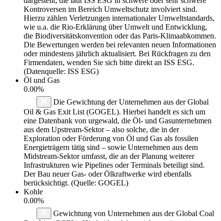
dargestellt, die laut ISS ESG in schwere oder sehr schwere
Kontroversen im Bereich Umweltschutz involviert sind.
Hierzu zählen Verletzungen internationaler Umweltstandards,
wie u.a. die Rio-Erklärung über Umwelt und Entwicklung,
die Biodiversitätskonvention oder das Paris-Klimaabkommen.
Die Bewertungen werden bei relevanten neuen Informationen
oder mindestens jährlich aktualisiert. Bei Rückfragen zu den
Firmendaten, wenden Sie sich bitte direkt an ISS ESG.
(Datenquelle: ISS ESG)
Öl und Gas
0.00%
Die Gewichtung der Unternehmen aus der Global
Oil & Gas Exit List (GOGEL). Hierbei handelt es sich um
eine Datenbank von urgewald, die Öl- und Gasunternehmen
aus dem Upstream-Sektor – also solche, die in der
Exploration oder Förderung von Öl und Gas als fossilen
Energieträgern tätig sind – sowie Unternehmen aus dem
Midstream-Sektor umfasst, die an der Planung weiterer
Infrastrukturen wie Pipelines oder Terminals beteiligt sind.
Der Bau neuer Gas- oder Ölkraftwerke wird ebenfalls
berücksichtigt. (Quelle: GOGEL)
Kohle
0.00%
Gewichtung von Unternehmen aus der Global Coal