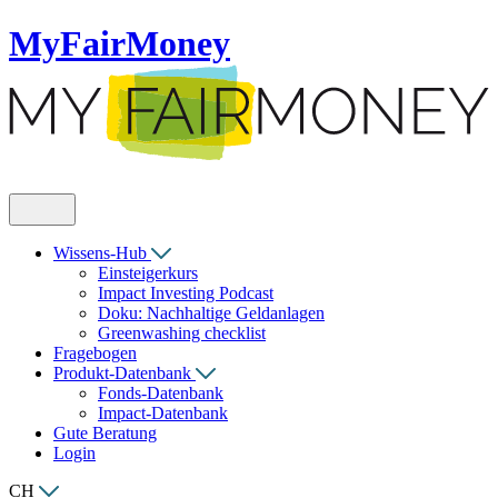
MyFairMoney
Wissens-Hub
Einsteigerkurs
Impact Investing Podcast
Doku: Nachhaltige Geldanlagen
Greenwashing checklist
Fragebogen
Produkt-Datenbank
Fonds-Datenbank
Impact-Datenbank
Gute Beratung
Login
CH