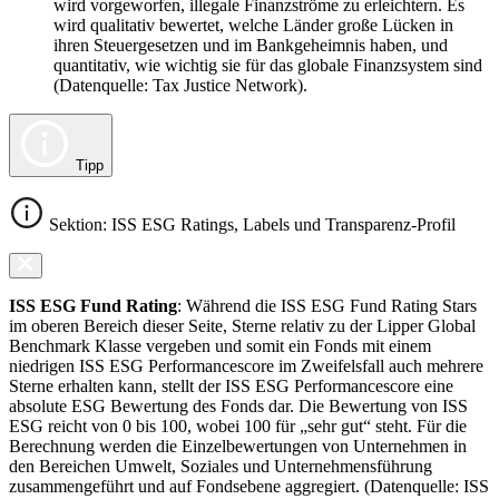
wird vorgeworfen, illegale Finanzströme zu erleichtern. Es
wird qualitativ bewertet, welche Länder große Lücken in
ihren Steuergesetzen und im Bankgeheimnis haben, und
quantitativ, wie wichtig sie für das globale Finanzsystem sind
(Datenquelle: Tax Justice Network).
Tipp
Sektion: ISS ESG Ratings, Labels und Transparenz-Profil
ISS ESG Fund Rating
: Während die ISS ESG Fund Rating Stars
im oberen Bereich dieser Seite, Sterne relativ zu der Lipper Global
Benchmark Klasse vergeben und somit ein Fonds mit einem
niedrigen ISS ESG Performancescore im Zweifelsfall auch mehrere
Sterne erhalten kann, stellt der ISS ESG Performancescore eine
absolute ESG Bewertung des Fonds dar. Die Bewertung von ISS
ESG reicht von 0 bis 100, wobei 100 für „sehr gut“ steht. Für die
Berechnung werden die Einzelbewertungen von Unternehmen in
den Bereichen Umwelt, Soziales und Unternehmensführung
zusammengeführt und auf Fondsebene aggregiert. (Datenquelle: ISS