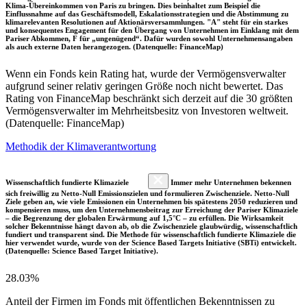
Klima-Übereinkommen von Paris zu bringen. Dies beinhaltet zum Beispiel die
Einflussnahme auf das Geschäftsmodell, Eskalationsstrategien und die Abstimmung zu
klimarelevanten Resolutionen auf Aktionärsversammlungen. "A" steht für ein starkes
und konsequentes Engagement für den Übergang von Unternehmen im Einklang mit dem
Pariser Abkommen, F für „ungenügend“. Dafür wurden sowohl Unternehmensangaben
als auch externe Daten herangezogen. (Datenquelle: FinanceMap)
Wenn ein Fonds kein Rating hat, wurde der Vermögensverwalter
aufgrund seiner relativ geringen Größe noch nicht bewertet. Das
Rating von FinanceMap beschränkt sich derzeit auf die 30 größten
Vermögensverwalter im Mehrheitsbesitz von Investoren weltweit.
(Datenquelle: FinanceMap)
Methodik der Klimaverantwortung
Wissenschaftlich fundierte Klimaziele
Immer mehr Unternehmen bekennen
sich freiwillig zu Netto-Null Emissionszielen und formulieren Zwischenziele. Netto-Null
Ziele geben an, wie viele Emissionen ein Unternehmen bis spätestens 2050 reduzieren und
kompensieren muss, um den Unternehmensbeitrag zur Erreichung der Pariser Klimaziele
– die Begrenzung der globalen Erwärmung auf 1,5°C – zu erfüllen. Die Wirksamkeit
solcher Bekenntnisse hängt davon ab, ob die Zwischenziele glaubwürdig, wissenschaftlich
fundiert und transparent sind. Die Methode für wissenschaftlich fundierte Klimaziele die
hier verwendet wurde, wurde von der Science Based Targets Initiative (SBTi) entwickelt.
(Datenquelle: Science Based Target Initiative).
28.03%
Anteil der Firmen im Fonds mit öffentlichen Bekenntnissen zu