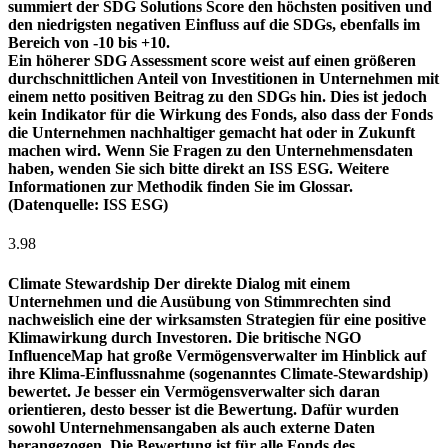
summiert der SDG Solutions Score den höchsten positiven und
den niedrigsten negativen Einfluss auf die SDGs, ebenfalls im
Bereich von -10 bis +10.
Ein höherer SDG Assessment score weist auf einen größeren
durchschnittlichen Anteil von Investitionen in Unternehmen mit
einem netto positiven Beitrag zu den SDGs hin. Dies ist jedoch
kein Indikator für die Wirkung des Fonds, also dass der Fonds
die Unternehmen nachhaltiger gemacht hat oder in Zukunft
machen wird. Wenn Sie Fragen zu den Unternehmensdaten
haben, wenden Sie sich bitte direkt an ISS ESG. Weitere
Informationen zur Methodik finden Sie im Glossar.
(Datenquelle: ISS ESG)
3.98
Climate Stewardship
Der direkte Dialog mit einem
Unternehmen und die Ausübung von Stimmrechten sind
nachweislich eine der wirksamsten Strategien für eine positive
Klimawirkung durch Investoren. Die britische NGO
InfluenceMap hat große Vermögensverwalter im Hinblick auf
ihre Klima-Einflussnahme (sogenanntes Climate-Stewardship)
bewertet. Je besser ein Vermögensverwalter sich daran
orientieren, desto besser ist die Bewertung. Dafür wurden
sowohl Unternehmensangaben als auch externe Daten
herangezogen. Die Bewertung ist für alle Fonds des