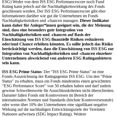
ESG) Weder von dem ISS ESG Performancescore noch Fund
Rating kann jedoch auf die Nachhaltigkeitswirkung des Fonds
geschlossen werden. Der ISS ESG Performancescore gibt eher
Informationen darüber wie gut die Unternehmen im Fonds
Nachhaltigkeitsrisiken und -chancen managen.
Dieser Indikator
kann daher für Anleger*innen geeignet sein, die der Meinung
sind, dass eine besonders gute Integration von
Nachhaltigkeitsrisiken und -chancen auf Basis der
Einschätzung von ISS ESG finanzielle Risiken reduzieren
oder/und Chance erhöhen könnten. Es sollte jedoch das Risiko
berücksichtigt werden, dass die Einschätzung von ISS ESG zur
Integration von Nachhaltigkeitsrisiken und -chancen einzelner
Unternehmen abweichend von anderen ESG Ratinganbietern
sein kann.
ISS ESG Prime Status
: Der "ISS ESG Prime Status" ist eine
Fonds-Auszeichnung der Ratingagentur ISS ESG. Um den "Prime
Status" zu erhalten, muss ein Fonds mindestens einen gewichteten
"ESG Performance Score" von 50 erhalten haben und darf zudem
gewisse Schwellenwerte für Ausschlusskriterien nicht überschreiten.
Darunter fallen Fonds mit Kontroversen im Bereich der
internationalen Normen und Standards (höchste Kontroversenstufe)
oder wenn über 10% der Unternehmen eine signifikant negative
Wirkung auf die nachhaltigen Entwicklungsziele der Vereinten
Nationen aufweisen (SDG Impact Rating). Weitere