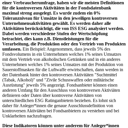
einer Verbraucherumfrage, haben wir die meisten Definitionen
für die kontroversen Aktivitäten in der Fondsdatenbank
maximal streng ausgelegt. Es wurde zudem ein 0%
Toleranzniveau für Umsätze in den jeweiligen kontroversen
Unternehmensaktivitäten gewählt. Es werden daher alle
Aktivitäten berücksichtigt, die von ISS ESG analysiert werden.
Dabei werden verschiedene Stufen der Wertschöpfung
betrachtet, dies kann z.B. Dienstleistungen für die
Verarbeitung, die Produktion oder den Vertrieb von Produkten
umfassen.
Ein Beispiel: Angenommen, dass jeweils 5% des
Fondsvolumens in ein Unternehmen welches 1% seines Umsatzes
mit dem Vertrieb von alkoholischen Getränken und in ein anderes
Unternehmen welches 1% seines Umsatzes mit der Produktion von
Sauerstoffmasken für die Luftwaffe erwirtschaften, dann werden in
der Datenbank hinter den kontroversen Aktivitäten "Suchtmittel
(Tabak, Alkohol)" und "Zivile Schusswaffen oder militärische
Ausrüstung" jeweils 5% angezeigt. Fondsanbieter können einen
anderen Umfang für den Ausschluss von kontroversen Aktiviäten
definieren oder Daten über kontroverse Aktivitäten von
unterschiedlichen ESG Ratinganbietern beziehen. Es lohnt sich
daher für Anleger*innen die genaue Ausschlussdefinition von
kontroversen Aktiviäten bei Fondsanbietern zu verstehen und bei
Unklarheiten nachzufragen.
Diese Indikatoren können unter anderem für Anleger*innen