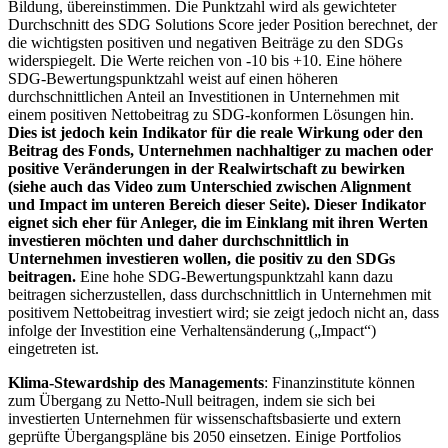
Bildung, übereinstimmen. Die Punktzahl wird als gewichteter
Durchschnitt des SDG Solutions Score jeder Position berechnet, der
die wichtigsten positiven und negativen Beiträge zu den SDGs
widerspiegelt. Die Werte reichen von -10 bis +10. Eine höhere
SDG-Bewertungspunktzahl weist auf einen höheren
durchschnittlichen Anteil an Investitionen in Unternehmen mit
einem positiven Nettobeitrag zu SDG-konformen Lösungen hin.
Dies ist jedoch kein Indikator für die reale Wirkung oder den
Beitrag des Fonds, Unternehmen nachhaltiger zu machen oder
positive Veränderungen in der Realwirtschaft zu bewirken
(siehe auch das Video zum Unterschied zwischen Alignment
und Impact im unteren Bereich dieser Seite). Dieser Indikator
eignet sich eher für Anleger, die im Einklang mit ihren Werten
investieren möchten und daher durchschnittlich in
Unternehmen investieren wollen, die positiv zu den SDGs
beitragen.
Eine hohe SDG-Bewertungspunktzahl kann dazu
beitragen sicherzustellen, dass durchschnittlich in Unternehmen mit
positivem Nettobeitrag investiert wird; sie zeigt jedoch nicht an, dass
infolge der Investition eine Verhaltensänderung („Impact“)
eingetreten ist.
Klima-Stewardship des Managements
: Finanzinstitute können
zum Übergang zu Netto-Null beitragen, indem sie sich bei
investierten Unternehmen für wissenschaftsbasierte und extern
geprüfte Übergangspläne bis 2050 einsetzen. Einige Portfolios