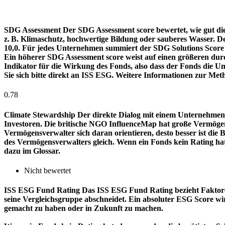
SDG Assessment
Der SDG Assessment score bewertet, wie gut di
z. B. Klimaschutz, hochwertige Bildung oder sauberes Wasser. D
10,0. Für jedes Unternehmen summiert der SDG Solutions Score de
Ein höherer SDG Assessment score weist auf einen größeren durch
Indikator für die Wirkung des Fonds, also dass der Fonds die
Sie sich bitte direkt an ISS ESG. Weitere Informationen zur Met
0.78
Climate Stewardship
Der direkte Dialog mit einem Unternehmen 
Investoren. Die britische NGO InfluenceMap hat große Vermögen
Vermögensverwalter sich daran orientieren, desto besser ist d
des Vermögensverwalters gleich. Wenn ein Fonds kein Rating ha
dazu im Glossar.
Nicht bewertet
ISS ESG Fund Rating
Das ISS ESG Fund Rating bezieht Faktore
seine Vergleichsgruppe abschneidet. Ein absoluter ESG Score wir
gemacht zu haben oder in Zukunft zu machen.