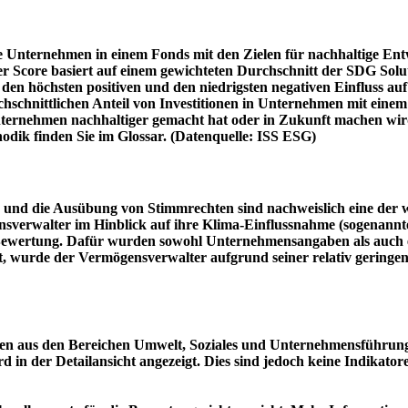
e Unternehmen in einem Fonds mit den Zielen für nachhaltige En
er Score basiert auf einem gewichteten Durchschnitt der SDG Solu
n höchsten positiven und den niedrigsten negativen Einfluss auf 
schnittlichen Anteil von Investitionen in Unternehmen mit einem n
 Unternehmen nachhaltiger gemacht hat oder in Zukunft machen 
hodik finden Sie im Glossar. (Datenquelle: ISS ESG)
und die Ausübung von Stimmrechten sind nachweislich eine der w
sverwalter im Hinblick auf ihre Klima-Einflussnahme (sogenanntes
ie Bewertung. Dafür wurden sowohl Unternehmensangaben als auch e
t, wurde der Vermögensverwalter aufgrund seiner relativ geringe
n aus den Bereichen Umwelt, Soziales und Unternehmensführung mi
d in der Detailansicht angezeigt. Dies sind jedoch keine Indikat