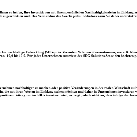
en zu helfen, Ihre Investitionen mit Ihren persönlichen Nachhaltigkeitszielen in Einklang zu
le zugeschnitten sind. Das Verständnis des Zwecks jedes Indikators kann Sie dabei unterstützen
 für nachhaltige Entwicklung (SDGs) der Vereinten Nationen übereinstimmen, wie z. B. Klim
n -10,0 bis 10,0. Für jedes Unternehmen summiert der SDG Solutions Score den höchsten posi
Unternehmen nachhaltiger zu machen oder positive Veränderungen in der realen Wirtschaft zu
 sein, die mit ihren Werten im Einklang stehen möchten und daher in Unternehmen investieren
positiven Beitrag zu den SDGs investiert wird; er zeigt jedoch nicht an, dass infolge der In