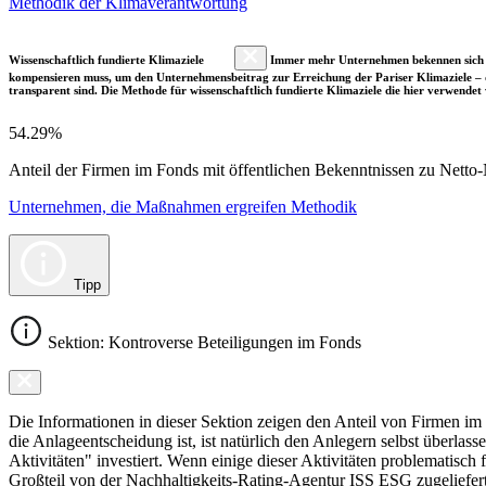
Methodik der Klimaverantwortung
Wissenschaftlich fundierte Klimaziele
Immer mehr Unternehmen bekennen sich fre
kompensieren muss, um den Unternehmensbeitrag zur Erreichung der Pariser Klimaziele – d
transparent sind. Die Methode für wissenschaftlich fundierte Klimaziele die hier verwendet 
54.29%
Anteil der Firmen im Fonds mit öffentlichen Bekenntnissen zu Netto-N
Unternehmen, die Maßnahmen ergreifen Methodik
Tipp
Sektion: Kontroverse Beteiligungen im Fonds
Die Informationen in dieser Sektion zeigen den Anteil von Firmen im F
die Anlageentscheidung ist, ist natürlich den Anlegern selbst überlas
Aktivitäten" investiert. Wenn einige dieser Aktivitäten problematisch
Großteil von der Nachhaltigkeits-Rating-Agentur ISS ESG zugeliefer