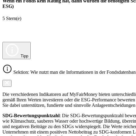
Wenn ein Fonds kein Rating hat, dann wurden die benötigten Sc
ESG)
5 Stern(e)
Tipp
Sektion: Wie nutzt man die Informationen in der Fondsdatenba
Die verschiedenen Indikatoren auf MyFairMoney bieten unterschiedlich
gemäß Ihren Werten investieren oder die ESG-Performance bewerten mö
Sie dabei unterstützen, fundierte und sinnvolle Anlageentscheidungen 
SDG-Bewertungspunktzahl
: Die SDG-Bewertungspunktzahl bewerte
wie Klimaschutz, sauberes Wasser oder hochwertige Bildung, übereins
und negativen Beiträge zu den SDGs widerspiegelt. Die Werte reiche
Unternehmen mit einem positiven Nettobeitrag zu SDG-konformen 