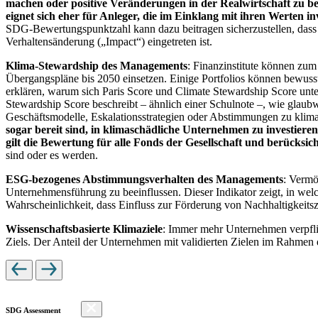
machen oder positive Veränderungen in der Realwirtschaft zu be
eignet sich eher für Anleger, die im Einklang mit ihren Werten i
SDG-Bewertungspunktzahl kann dazu beitragen sicherzustellen, dass dur
Verhaltensänderung („Impact“) eingetreten ist.
Klima-Stewardship des Managements
: Finanzinstitute können zum
Übergangspläne bis 2050 einsetzen. Einige Portfolios können bewusst
erklären, warum sich Paris Score und Climate Stewardship Score unt
Stewardship Score beschreibt – ähnlich einer Schulnote –, wie gla
Geschäftsmodelle, Eskalationsstrategien oder Abstimmungen zu kli
sogar bereit sind, in klimaschädliche Unternehmen zu investiere
gilt die Bewertung für alle Fonds der Gesellschaft und berücks
sind oder es werden.
ESG-bezogenes Abstimmungsverhalten des Managements
: Vermö
Unternehmensführung zu beeinflussen. Dieser Indikator zeigt, in we
Wahrscheinlichkeit, dass Einfluss zur Förderung von Nachhaltigkeitszi
Wissenschaftsbasierte Klimaziele
: Immer mehr Unternehmen verpfli
Ziels. Der Anteil der Unternehmen mit validierten Zielen im Rahmen 
SDG Assessment