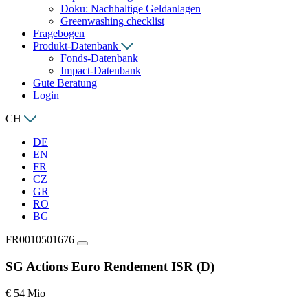
Doku: Nachhaltige Geldanlagen
Greenwashing checklist
Fragebogen
Produkt-Datenbank
Fonds-Datenbank
Impact-Datenbank
Gute Beratung
Login
CH
DE
EN
FR
CZ
GR
RO
BG
FR0010501676
SG Actions Euro Rendement ISR (D)
€ 54 Mio