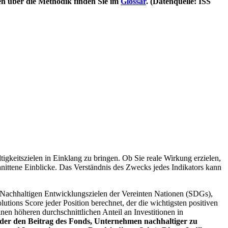
en über die Methodik finden Sie im
Glossar
. (Datenquelle: ISS
igkeitszielen in Einklang zu bringen. Ob Sie reale Wirkung erzielen,
nittene Einblicke. Das Verständnis des Zwecks jedes Indikators kann
Nachhaltigen Entwicklungszielen der Vereinten Nationen (SDGs),
ions Score jeder Position berechnet, der die wichtigsten positiven
n höheren durchschnittlichen Anteil an Investitionen in
 oder den Beitrag des Fonds, Unternehmen nachhaltiger zu