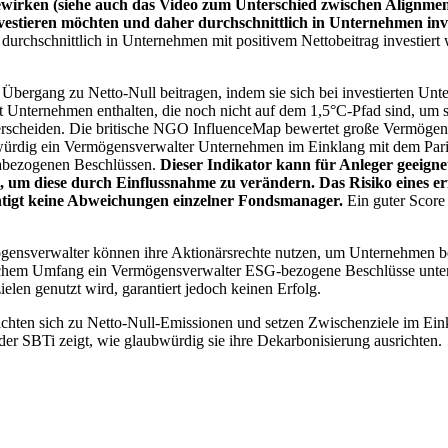
wirken (siehe auch das Video zum Unterschied zwischen Alignment
nvestieren möchten und daher durchschnittlich in Unternehmen inve
chschnittlich in Unternehmen mit positivem Nettobeitrag investiert wird
 Übergang zu Netto-Null beitragen, indem sie sich bei investierten Unt
 Unternehmen enthalten, die noch nicht auf dem 1,5°C-Pfad sind, um s
erscheiden. Die britische NGO InfluenceMap bewertet große Vermögensv
ubwürdig ein Vermögensverwalter Unternehmen im Einklang mit dem Pari
mabezogenen Beschlüssen.
Dieser Indikator kann für Anleger geeignet
n, um diese durch Einflussnahme zu verändern. Das Risiko eines er
ichtigt keine Abweichungen einzelner Fondsmanager.
Ein guter Score 
gensverwalter können ihre Aktionärsrechte nutzen, um Unternehmen
lchem Umfang ein Vermögensverwalter ESG-bezogene Beschlüsse unterstü
elen genutzt wird, garantiert jedoch keinen Erfolg.
chten sich zu Netto-Null-Emissionen und setzen Zwischenziele im Eink
der SBTi zeigt, wie glaubwürdig sie ihre Dekarbonisierung ausrichten.