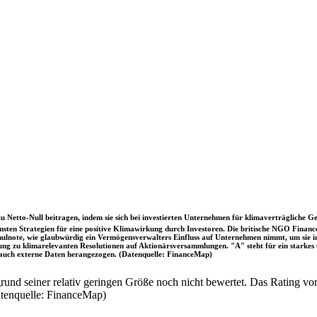
u Netto-Null beitragen, indem sie sich bei investierten Unternehmen für klimaverträgliche Ge
sten Strategien für eine positive Klimawirkung durch Investoren. Die britische NGO Fina
chulnote, wie glaubwürdig ein Vermögensverwalters Einfluss auf Unternehmen nimmt, um sie
immung zu klimarelevanten Resolutionen auf Aktionärsversammlungen. "A" steht für ein sta
uch externe Daten herangezogen. (Datenquelle: FinanceMap)
nd seiner relativ geringen Größe noch nicht bewertet. Das Rating von
atenquelle: FinanceMap)