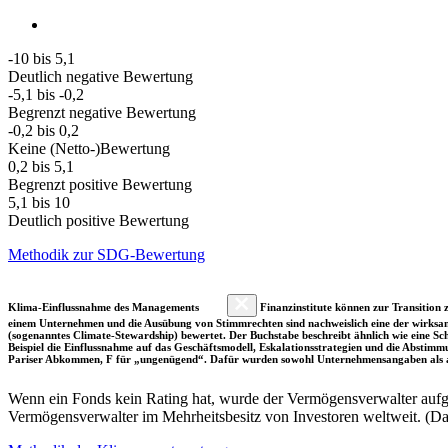
-10 bis 5,1
Deutlich negative Bewertung
-5,1 bis -0,2
Begrenzt negative Bewertung
-0,2 bis 0,2
Keine (Netto-)Bewertung
0,2 bis 5,1
Begrenzt positive Bewertung
5,1 bis 10
Deutlich positive Bewertung
Methodik zur SDG-Bewertung
Klima-Einflussnahme des Managements
Finanzinstitute können zur Transition z
einem Unternehmen und die Ausübung von Stimmrechten sind nachweislich eine der wirksam
(sogenanntes Climate-Stewardship) bewertet. Der Buchstabe beschreibt ähnlich wie eine S
Beispiel die Einflussnahme auf das Geschäftsmodell, Eskalationsstrategien und die Abst
Pariser Abkommen, F für „ungenügend“. Dafür wurden sowohl Unternehmensangaben als a
Wenn ein Fonds kein Rating hat, wurde der Vermögensverwalter aufgru
Vermögensverwalter im Mehrheitsbesitz von Investoren weltweit. (D