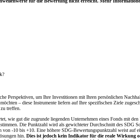
hwellenwerte für die Bewertung nicht erreicht. Mehr Information
nk?
e Perspektiven, um Ihre Investitionen mit Ihren persönlichen Nachhalt
chten – diese Instrumente liefern auf Ihre spezifischen Ziele zugesch
zu treffen.
t, wie gut die zugrunde liegenden Unternehmen eines Fonds mit den 
timmen. Die Punktzahl wird als gewichteter Durchschnitt des SDG Solut
n von -10 bis +10. Eine höhere SDG-Bewertungspunktzahl weist auf eine
Lösungen hin.
Dies ist jedoch kein Indikator für die reale Wirkung