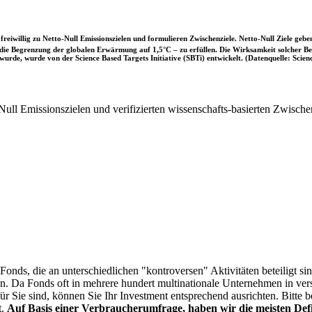
iwillig zu Netto-Null Emissionszielen und formulieren Zwischenziele. Netto-Null Ziele geben
ie Begrenzung der globalen Erwärmung auf 1,5°C – zu erfüllen. Die Wirksamkeit solcher Beke
wurde, wurde von der Science Based Targets Initiative (SBTi) entwickelt. (Datenquelle: Scienc
ull Emissionszielen und verifizierten wissenschafts-basierten Zwische
onds, die an unterschiedlichen "kontroversen" Aktivitäten beteiligt sind
sen. Da Fonds oft in mehrere hundert multinationale Unternehmen in ver
 für Sie sind, können Sie Ihr Investment entsprechend ausrichten. Bitt
t.
Auf Basis einer Verbraucherumfrage, haben wir die meisten Defin