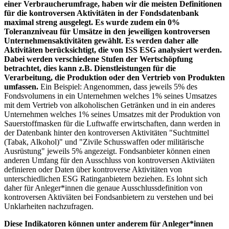
einer Verbraucherumfrage, haben wir die meisten Definitionen
für die kontroversen Aktivitäten in der Fondsdatenbank
maximal streng ausgelegt. Es wurde zudem ein 0%
Toleranzniveau für Umsätze in den jeweiligen kontroversen
Unternehmensaktivitäten gewählt. Es werden daher alle
Aktivitäten berücksichtigt, die von ISS ESG analysiert werden.
Dabei werden verschiedene Stufen der Wertschöpfung
betrachtet, dies kann z.B. Dienstleistungen für die
Verarbeitung, die Produktion oder den Vertrieb von Produkten
umfassen.
Ein Beispiel: Angenommen, dass jeweils 5% des
Fondsvolumens in ein Unternehmen welches 1% seines Umsatzes
mit dem Vertrieb von alkoholischen Getränken und in ein anderes
Unternehmen welches 1% seines Umsatzes mit der Produktion von
Sauerstoffmasken für die Luftwaffe erwirtschaften, dann werden in
der Datenbank hinter den kontroversen Aktivitäten "Suchtmittel
(Tabak, Alkohol)" und "Zivile Schusswaffen oder militärische
Ausrüstung" jeweils 5% angezeigt. Fondsanbieter können einen
anderen Umfang für den Ausschluss von kontroversen Aktiviäten
definieren oder Daten über kontroverse Aktivitäten von
unterschiedlichen ESG Ratinganbietern beziehen. Es lohnt sich
daher für Anleger*innen die genaue Ausschlussdefinition von
kontroversen Aktiviäten bei Fondsanbietern zu verstehen und bei
Unklarheiten nachzufragen.
Diese Indikatoren können unter anderem für Anleger*innen