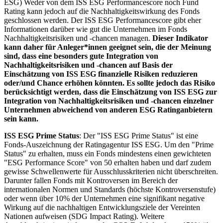
ESG) Weder von dem ISS ESG Performancescore noch Fund
Rating kann jedoch auf die Nachhaltigkeitswirkung des Fonds
geschlossen werden. Der ISS ESG Performancescore gibt eher
Informationen darüber wie gut die Unternehmen im Fonds
Nachhaltigkeitsrisiken und -chancen managen.
Dieser Indikator
kann daher für Anleger*innen geeignet sein, die der Meinung
sind, dass eine besonders gute Integration von
Nachhaltigkeitsrisiken und -chancen auf Basis der
Einschätzung von ISS ESG finanzielle Risiken reduzieren
oder/und Chance erhöhen könnten. Es sollte jedoch das Risiko
berücksichtigt werden, dass die Einschätzung von ISS ESG zur
Integration von Nachhaltigkeitsrisiken und -chancen einzelner
Unternehmen abweichend von anderen ESG Ratinganbietern
sein kann.
ISS ESG Prime Status
: Der "ISS ESG Prime Status" ist eine
Fonds-Auszeichnung der Ratingagentur ISS ESG. Um den "Prime
Status" zu erhalten, muss ein Fonds mindestens einen gewichteten
"ESG Performance Score" von 50 erhalten haben und darf zudem
gewisse Schwellenwerte für Ausschlusskriterien nicht überschreiten.
Darunter fallen Fonds mit Kontroversen im Bereich der
internationalen Normen und Standards (höchste Kontroversenstufe)
oder wenn über 10% der Unternehmen eine signifikant negative
Wirkung auf die nachhaltigen Entwicklungsziele der Vereinten
Nationen aufweisen (SDG Impact Rating). Weitere