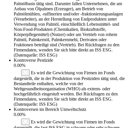
Palmölbasis tätig sind. Darunter fallen Unternehmen, die am
Anbau von Ölpalmen (Erzeuger), am Betrieb von
Palmölmühlen, -raffinerien und/oder -fraktionierungsanlagen
(Verarbeiter), an der Herstellung von Endprodukten unter
Verwendung von Palmöl, einschließlich Lebensmittel- und
Non-Food-Produkten (Chemikalien, Biokraftstoffe,
Körperpflegemittel) (Nutzer) oder am Vertrieb von rohem
Palmöl, Palmkernöl, Palmkernmehl, Derivaten oder
Fraktionen beteiligt sind (Vertrieb). Bei Rückfragen zu den
Firmendaten, wenden Sie sich bitte direkt an ISS ESG.
(Datenquelle: ISS ESG)
Kontroverse Pestizide
0.00%
Es wird die Gewichtung von Firmen im Fonds
dargestellt, die in der Produktion von Pestiziden tätig sind, die
Bestandteile enthalten, welche von der
Weltgesundheitsorganisation (WHO) als extrem- oder
hochgefährlich eingestuft werden. Bei Rückfragen zu den
Firmendaten, wenden Sie sich bitte direkt an ISS ESG.
(Datenquelle: ISS ESG)
Kontroversen im Bereich Umweltschutz
0.00%
Es wird die Gewichtung von Firmen im Fonds
dargestellt, die laut ISS ESG in schwere oder sehr schwere