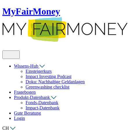
MyFairMoney
Wissens-Hub
Einsteigerkurs
Impact Investing Podcast
Doku: Nachhaltige Geldanlagen
Greenwashing checklist
Fragebogen
Produkt-Datenbank
Fonds-Datenbank
Impact-Datenbank
Gute Beratung
Login
CH