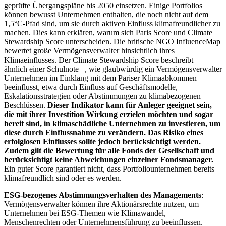
geprüfte Übergangspläne bis 2050 einsetzen. Einige Portfolios
können bewusst Unternehmen enthalten, die noch nicht auf dem
1,5°C-Pfad sind, um sie durch aktiven Einfluss klimafreundlicher zu
machen. Dies kann erklären, warum sich Paris Score und Climate
Stewardship Score unterscheiden. Die britische NGO InfluenceMap
bewertet große Vermögensverwalter hinsichtlich ihres
Klimaeinflusses. Der Climate Stewardship Score beschreibt –
ähnlich einer Schulnote –, wie glaubwürdig ein Vermögensverwalter
Unternehmen im Einklang mit dem Pariser Klimaabkommen
beeinflusst, etwa durch Einfluss auf Geschäftsmodelle,
Eskalationsstrategien oder Abstimmungen zu klimabezogenen
Beschlüssen.
Dieser Indikator kann für Anleger geeignet sein,
die mit ihrer Investition Wirkung erzielen möchten und sogar
bereit sind, in klimaschädliche Unternehmen zu investieren, um
diese durch Einflussnahme zu verändern. Das Risiko eines
erfolglosen Einflusses sollte jedoch berücksichtigt werden.
Zudem gilt die Bewertung für alle Fonds der Gesellschaft und
berücksichtigt keine Abweichungen einzelner Fondsmanager.
Ein guter Score garantiert nicht, dass Portfoliounternehmen bereits
klimafreundlich sind oder es werden.
ESG-bezogenes Abstimmungsverhalten des Managements
:
Vermögensverwalter können ihre Aktionärsrechte nutzen, um
Unternehmen bei ESG-Themen wie Klimawandel,
Menschenrechten oder Unternehmensführung zu beeinflussen.