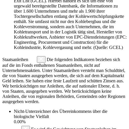
Exit List (GCEL). Hierbei handelt es sich um eine von
urgewald bereitgestellte Datenbank, die Informationen zu
über 1.600 Unternehmen und mehr als 1.900 ihrer
Tochtergesellschaften entlang der Kohlewertschöpfungskette
enthält. Sie umfasst nicht nur den Kohlebergbau und die
Kohleverstromung, sondern auch Unternehmen, die im
Kohletransport und in der Logistik tätig sind, Hersteller von
Kohlekraftwerken, Anbieter von EPC-Dienstleistungen (EPC:
Engineering, Procurement und Construction) für die
Kohleindustrie, Kohlevergasung und mehr. (Quelle: GCEL)
Staatsanleihen
Die folgenden Indikatoren beziehen sich
auf die im Fonds enthaltenen Staatsanleihen, nicht auf
Unternehmensaktien. Unter Staatsanleihen versteht man Schuldtitel,
die von Staaten ausgegeben werden, die sich auf dem Kapitalmarkt
Geld leihen. Sie haben eine feste Laufzeit und schütten Zinsen aus.
Wir berücksichtigen nur Anleihen, die auf nationaler Ebene, d. h.
von Staaten, ausgegeben werden. Wir berücksichtigen keine
Anleihen, die von regionalen Behörden, Gemeinden oder Regionen
ausgegeben werden.
Nicht-Unterzeichner des Übereinkommens über die
biologische Vielfalt
0.00%