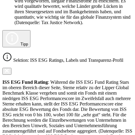
wird vorgeworfen, illegale Finanzströme zu erleichtern. Es
wird qualitativ bewertet, welche Länder große Lücken in
ihren Steuergesetzen und im Bankgeheimnis haben, und
quantitativ, wie wichtig sie für das globale Finanzsystem sind
(Datenquelle: Tax Justice Network).
Tipp
Sektion: ISS ESG Ratings, Labels und Transparenz-Profil
ISS ESG Fund Rating
: Während die ISS ESG Fund Rating Stars
im oberen Bereich dieser Seite, Sterne relativ zu der Lipper Global
Benchmark Klasse vergeben und somit ein Fonds mit einem
niedrigen ISS ESG Performancescore im Zweifelsfall auch mehrere
Sterne erhalten kann, stellt der ISS ESG Performancescore eine
absolute ESG Bewertung des Fonds dar. Die Bewertung von ISS
ESG reicht von 0 bis 100, wobei 100 für „sehr gut“ steht. Für die
Berechnung werden die Einzelbewertungen von Unternehmen in
den Bereichen Umwelt, Soziales und Unternehmensführung
zusammengeführt und auf Fondsebene aggregiert. (Datenquelle: ISS