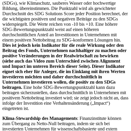
(SDGs), wie Klimaschutz, sauberes Wasser oder hochwertige
Bildung, übereinstimmen. Die Punktzahl wird als gewichteter
Durchschnitt des SDG Solutions Score jeder Position berechnet, der
die wichtigsten positiven und negativen Beiträge zu den SDGs
widerspiegelt. Die Werte reichen von -10 bis +10. Eine höhere
SDG-Bewertungspunktzahl weist auf einen höheren
durchschnittlichen Anteil an Investitionen in Unternehmen mit
einem positiven Nettobeitrag zu SDG-konformen Lösungen hin.
Dies ist jedoch kein Indikator für die reale Wirkung oder den
Beitrag des Fonds, Unternehmen nachhaltiger zu machen oder
positive Veränderungen in der Realwirtschaft zu bewirken
(siehe auch das Video zum Unterschied zwischen Alignment
und Impact im unteren Bereich dieser Seite). Dieser Indikator
eignet sich eher für Anleger, die im Einklang mit ihren Werten
investieren möchten und daher durchschnittlich in
Unternehmen investieren wollen, die positiv zu den SDGs
beitragen.
Eine hohe SDG-Bewertungspunktzahl kann dazu
beitragen sicherzustellen, dass durchschnittlich in Unternehmen mit
positivem Nettobeitrag investiert wird; sie zeigt jedoch nicht an, dass
infolge der Investition eine Verhaltensänderung („Impact“)
eingetreten ist.
Klima-Stewardship des Managements
: Finanzinstitute können
zum Übergang zu Netto-Null beitragen, indem sie sich bei
investierten Unternehmen für wissenschaftsbasierte und extern