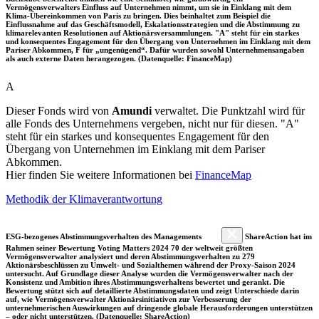
Vermögensverwalters Einfluss auf Unternehmen nimmt, um sie in Einklang mit dem
Klima-Übereinkommen von Paris zu bringen. Dies beinhaltet zum Beispiel die
Einflussnahme auf das Geschäftsmodell, Eskalationsstrategien und die Abstimmung zu
klimarelevanten Resolutionen auf Aktionärsversammlungen. "A" steht für ein starkes
und konsequentes Engagement für den Übergang von Unternehmen im Einklang mit dem
Pariser Abkommen, F für „ungenügend“. Dafür wurden sowohl Unternehmensangaben
als auch externe Daten herangezogen. (Datenquelle: FinanceMap)
A
Dieser Fonds wird von
Amundi
verwaltet. Die Punktzahl wird für
alle Fonds des Unternehmens vergeben, nicht nur für diesen. "A"
steht für ein starkes und konsequentes Engagement für den
Übergang von Unternehmen im Einklang mit dem Pariser
Abkommen.
Hier finden Sie weitere Informationen bei
FinanceMap
Methodik der Klimaverantwortung
ESG-bezogenes Abstimmungsverhalten des Managements
ShareAction hat im
Rahmen seiner Bewertung Voting Matters 2024 70 der weltweit größten
Vermögensverwalter analysiert und deren Abstimmungsverhalten zu 279
Aktionärsbeschlüssen zu Umwelt- und Sozialthemen während der Proxy-Saison 2024
untersucht. Auf Grundlage dieser Analyse wurden die Vermögensverwalter nach der
Konsistenz und Ambition ihres Abstimmungsverhaltens bewertet und gerankt. Die
Bewertung stützt sich auf detaillierte Abstimmungsdaten und zeigt Unterschiede darin
auf, wie Vermögensverwalter Aktionärsinitiativen zur Verbesserung der
unternehmerischen Auswirkungen auf dringende globale Herausforderungen unterstützen
– oder nicht unterstützen. (Datenquelle: ShareAction)