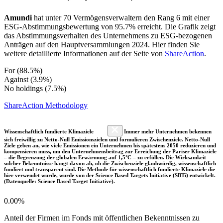
Amundi
hat unter 70 Vermögensverwaltern den Rang 6 mit einer
ESG-Abstimmungsbewertung von 95.7% erreicht. Die Grafik zeigt
das Abstimmungsverhalten des Unternehmens zu ESG-bezogenen
Anträgen auf den Hauptversammlungen 2024. Hier finden Sie
weitere detaillierte Informationen auf der Seite von
ShareAction
.
For (88.5%)
Against (3.9%)
No holdings (7.5%)
ShareAction Methodology
Wissenschaftlich fundierte Klimaziele
Immer mehr Unternehmen bekennen
sich freiwillig zu Netto-Null Emissionszielen und formulieren Zwischenziele. Netto-Null
Ziele geben an, wie viele Emissionen ein Unternehmen bis spätestens 2050 reduzieren und
kompensieren muss, um den Unternehmensbeitrag zur Erreichung der Pariser Klimaziele
– die Begrenzung der globalen Erwärmung auf 1,5°C – zu erfüllen. Die Wirksamkeit
solcher Bekenntnisse hängt davon ab, ob die Zwischenziele glaubwürdig, wissenschaftlich
fundiert und transparent sind. Die Methode für wissenschaftlich fundierte Klimaziele die
hier verwendet wurde, wurde von der Science Based Targets Initiative (SBTi) entwickelt.
(Datenquelle: Science Based Target Initiative).
0.00%
Anteil der Firmen im Fonds mit öffentlichen Bekenntnissen zu