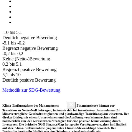
-10 bis 5,1
Deutlich negative Bewertung
-5,1 bis -0,2
Begrenzt negative Bewertung
-0,2 bis 0,2
Keine (Netto-)Bewertung
0,2 bis 5,1
Begrenzt positive Bewertung
5,1 bis 10
Deutlich positive Bewertung
Methodik zur SDG-Bewertung
Klima-Einflussnahme des Managements
Finanzinstitute können zur
Transition zu Netto-Null beitragen, indem sie sich bei investierten Unternehmen für
klimaverträgliche Geschäftstätigkeiten und glaubwürdige Transitionspläne einsetzen. Der
direkte Dialog mit einem Unternehmen und die Ausübung von Stimmrechten sind
nachweislich eine der wirksamsten Strategien für eine positive Klimawirkung durch
Investoren. Die britische NGO FinanceMap hat große Vermögensverwalter im Hinblick
auf ihre Klima-Einflussnahme (sogenanntes Climate-Stewardship) bewertet. Der
Buchstabe beschreibt ähnlich wie eine Schulnote, wie glaubwürdig ein