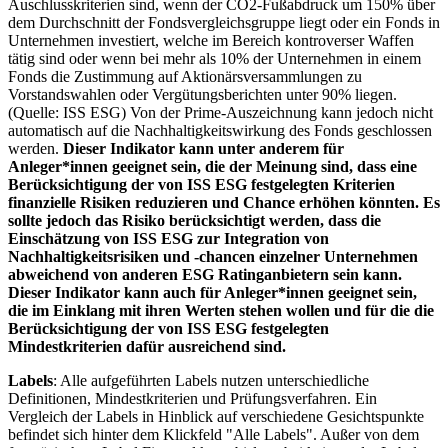
Auschlusskriterien sind, wenn der CO2-Fußabdruck um 150% über
dem Durchschnitt der Fondsvergleichsgruppe liegt oder ein Fonds in
Unternehmen investiert, welche im Bereich kontroverser Waffen
tätig sind oder wenn bei mehr als 10% der Unternehmen in einem
Fonds die Zustimmung auf Aktionärsversammlungen zu
Vorstandswahlen oder Vergütungsberichten unter 90% liegen.
(Quelle: ISS ESG) Von der Prime-Auszeichnung kann jedoch nicht
automatisch auf die Nachhaltigkeitswirkung des Fonds geschlossen
werden.
Dieser Indikator kann unter anderem für
Anleger*innen geeignet sein, die der Meinung sind, dass eine
Berücksichtigung der von ISS ESG festgelegten Kriterien
finanzielle Risiken reduzieren und Chance erhöhen könnten. Es
sollte jedoch das Risiko berücksichtigt werden, dass die
Einschätzung von ISS ESG zur Integration von
Nachhaltigkeitsrisiken und -chancen einzelner Unternehmen
abweichend von anderen ESG Ratinganbietern sein kann.
Dieser Indikator kann auch für Anleger*innen geeignet sein,
die im Einklang mit ihren Werten stehen wollen und für die die
Berücksichtigung der von ISS ESG festgelegten
Mindestkriterien dafür ausreichend sind.
Labels
: Alle aufgeführten Labels nutzen unterschiedliche
Definitionen, Mindestkriterien und Prüfungsverfahren. Ein
Vergleich der Labels in Hinblick auf verschiedene Gesichtspunkte
befindet sich hinter dem Klickfeld "Alle Labels". Außer von dem