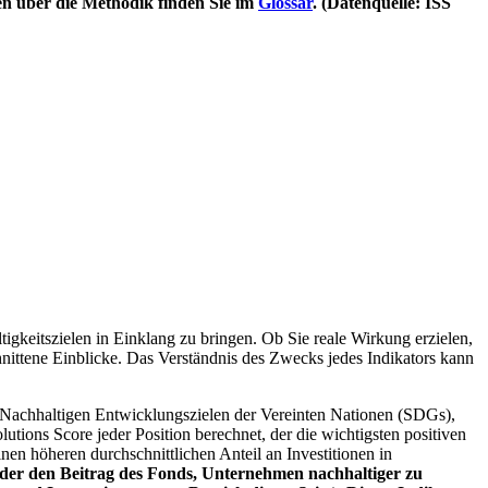
en über die Methodik finden Sie im
Glossar
. (Datenquelle: ISS
igkeitszielen in Einklang zu bringen. Ob Sie reale Wirkung erzielen,
nittene Einblicke. Das Verständnis des Zwecks jedes Indikators kann
Nachhaltigen Entwicklungszielen der Vereinten Nationen (SDGs),
ions Score jeder Position berechnet, der die wichtigsten positiven
n höheren durchschnittlichen Anteil an Investitionen in
 oder den Beitrag des Fonds, Unternehmen nachhaltiger zu