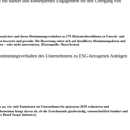
für ein starkes und konsequentes Engagement für den Übergang von
nalysiert und deren Abstimmungsverhalten zu 279 Aktionärsbeschlüssen zu Umwelt- und
 bewertet und gerankt. Die Bewertung stützt sich auf detaillierte Abstimmungsdaten und
n – oder nicht unterstützen. (Datenquelle: ShareAction)
 Abstimmungsverhalten des Unternehmens zu ESG-bezogenen Anträgen
 an, wie viele Emissionen ein Unternehmen bis spätestens 2050 reduzieren und
nntnisse hängt davon ab, ob die Zwischenziele glaubwürdig, wissenschaftlich fundiert und
e Based Target Initiative).