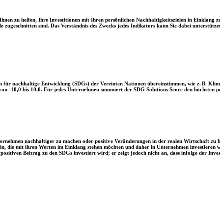
en zu helfen, Ihre Investitionen mit Ihren persönlichen Nachhaltigkeitszielen in Einklang zu
le zugeschnitten sind. Das Verständnis des Zwecks jedes Indikators kann Sie dabei unterstützen
 für nachhaltige Entwicklung (SDGs) der Vereinten Nationen übereinstimmen, wie z. B. Klim
n -10,0 bis 10,0. Für jedes Unternehmen summiert der SDG Solutions Score den höchsten posi
Unternehmen nachhaltiger zu machen oder positive Veränderungen in der realen Wirtschaft zu
 sein, die mit ihren Werten im Einklang stehen möchten und daher in Unternehmen investieren
positiven Beitrag zu den SDGs investiert wird; er zeigt jedoch nicht an, dass infolge der In