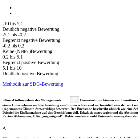
-10 bis 5,1
Deutlich negative Bewertung
-5,1 bis -0,2
Begrenzt negative Bewertung
-0,2 bis 0,2
Keine (Netto-)Bewertung
0,2 bis 5,1
Begrenzt positive Bewertung
5,1 bis 10
Deutlich positive Bewertung
Methodik zur SDG-Bewertung
Klima-Einflussnahme des Managements
Finanzinstitute können zur Transition z
einem Unternehmen und die Ausübung von Stimmrechten sind nachweislich eine der wirksam
(sogenanntes Climate-Stewardship) bewertet. Der Buchstabe beschreibt ähnlich wie eine S
Beispiel die Einflussnahme auf das Geschäftsmodell, Eskalationsstrategien und die Abst
Pariser Abkommen, F für „ungenügend“. Dafür wurden sowohl Unternehmensangaben als a
A