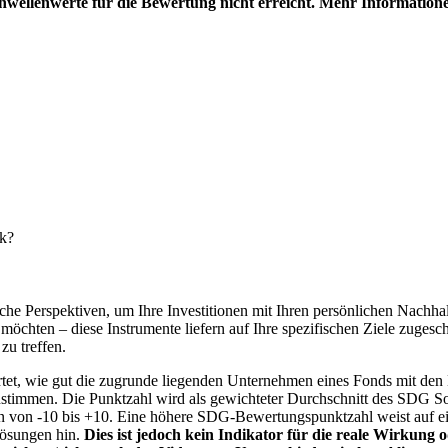
hwellenwerte für die Bewertung nicht erreicht. Mehr Information
nk?
e Perspektiven, um Ihre Investitionen mit Ihren persönlichen Nachhalt
chten – diese Instrumente liefern auf Ihre spezifischen Ziele zugesch
zu treffen.
t, wie gut die zugrunde liegenden Unternehmen eines Fonds mit den 
timmen. Die Punktzahl wird als gewichteter Durchschnitt des SDG Solut
n von -10 bis +10. Eine höhere SDG-Bewertungspunktzahl weist auf eine
Lösungen hin.
Dies ist jedoch kein Indikator für die reale Wirkung