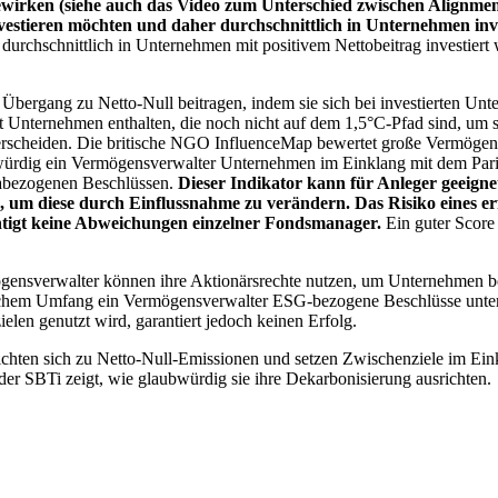
wirken (siehe auch das Video zum Unterschied zwischen Alignment
nvestieren möchten und daher durchschnittlich in Unternehmen inve
chschnittlich in Unternehmen mit positivem Nettobeitrag investiert wird
 Übergang zu Netto-Null beitragen, indem sie sich bei investierten Unt
 Unternehmen enthalten, die noch nicht auf dem 1,5°C-Pfad sind, um s
erscheiden. Die britische NGO InfluenceMap bewertet große Vermögensv
ubwürdig ein Vermögensverwalter Unternehmen im Einklang mit dem Pari
mabezogenen Beschlüssen.
Dieser Indikator kann für Anleger geeignet
n, um diese durch Einflussnahme zu verändern. Das Risiko eines er
ichtigt keine Abweichungen einzelner Fondsmanager.
Ein guter Score 
gensverwalter können ihre Aktionärsrechte nutzen, um Unternehmen
lchem Umfang ein Vermögensverwalter ESG-bezogene Beschlüsse unterstü
elen genutzt wird, garantiert jedoch keinen Erfolg.
chten sich zu Netto-Null-Emissionen und setzen Zwischenziele im Eink
der SBTi zeigt, wie glaubwürdig sie ihre Dekarbonisierung ausrichten.