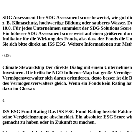
SDG Assessment
Der SDG Assessment score bewertet, wie gut di
z. B. Klimaschutz, hochwertige Bildung oder sauberes Wasser. D
10,0. Für jedes Unternehmen summiert der SDG Solutions Score de
Ein höherer SDG Assessment score weist auf einen größeren durch
Indikator für die Wirkung des Fonds, also dass der Fonds die
Sie sich bitte direkt an ISS ESG. Weitere Informationen zur Met
0.06
Climate Stewardship
Der direkte Dialog mit einem Unternehmen 
Investoren. Die britische NGO InfluenceMap hat große Vermögen
Vermögensverwalter sich daran orientieren, desto besser ist d
des Vermögensverwalters gleich. Wenn ein Fonds kein Rating ha
dazu im Glossar.
a
ISS ESG Fund Rating
Das ISS ESG Fund Rating bezieht Faktore
seine Vergleichsgruppe abschneidet. Ein absoluter ESG Score wir
gemacht zu haben oder in Zukunft zu machen.