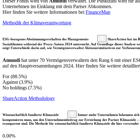
Dieser Fonds wird von
Amundi
verwaltet. Die Punktzahl wird für a
Unternehmen im Einklang mit dem Pariser Abkommen.
Hier finden Sie weitere Informationen bei
FinanceMap
Methodik der Klimaverantwortung
ESG-bezogenes Abstimmungsverhalten des Managements
ShareAction hat im R
Sozialthemen während der Proxy-Saison 2024 untersucht. Auf Grundlage dieser Analyse wu
zeigt Unterschiede darin auf, wie Vermögensverwalter Aktionärsinitiativen zur Verbesser
Amundi
hat unter 70 Vermögensverwaltern den Rang 6 mit einer E
auf den Hauptversammlungen 2024. Hier finden Sie weitere detaillier
For (88.5%)
Against (3.9%)
No holdings (7.5%)
ShareAction Methodology
Wissenschaftlich fundierte Klimaziele
Immer mehr Unternehmen bekennen sich fre
kompensieren muss, um den Unternehmensbeitrag zur Erreichung der Pariser Klimaziele – d
transparent sind. Die Methode für wissenschaftlich fundierte Klimaziele die hier verwendet 
0.00%