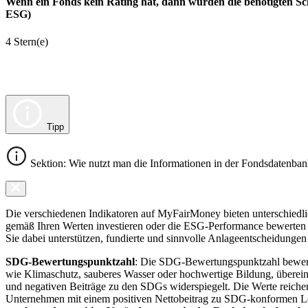
Wenn ein Fonds kein Rating hat, dann wurden die benötigten Sc
ESG)
4 Stern(e)
Tipp
Sektion: Wie nutzt man die Informationen in der Fondsdatenba
Die verschiedenen Indikatoren auf MyFairMoney bieten unterschiedlich
gemäß Ihren Werten investieren oder die ESG-Performance bewerten mö
Sie dabei unterstützen, fundierte und sinnvolle Anlageentscheidungen 
SDG-Bewertungspunktzahl
: Die SDG-Bewertungspunktzahl bewerte
wie Klimaschutz, sauberes Wasser oder hochwertige Bildung, übereins
und negativen Beiträge zu den SDGs widerspiegelt. Die Werte reiche
Unternehmen mit einem positiven Nettobeitrag zu SDG-konformen 