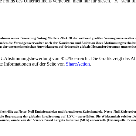
lle Fonds des Unternehmens vergeben, nicht nur für diesen. "A" steht 
ahmen seiner Bewertung Voting Matters 2024 70 der weltweit größten Vermögensverwalter a
rden die Vermögensverwalter nach der Konsistenz und Ambition ihres Abstimmungsverhaltens
ung der unternehmerischen Auswirkungen auf dringende globale Herausforderungen unterstütze
SG-Abstimmungsbewertung von 95.7% erreicht. Die Grafik zeigt das
te Informationen auf der Seite von
ShareAction
.
iwillig zu Netto-Null Emissionszielen und formulieren Zwischenziele. Netto-Null Ziele geben
ie Begrenzung der globalen Erwärmung auf 1,5°C – zu erfüllen. Die Wirksamkeit solcher Beke
wurde, wurde von der Science Based Targets Initiative (SBTi) entwickelt. (Datenquelle: Scienc