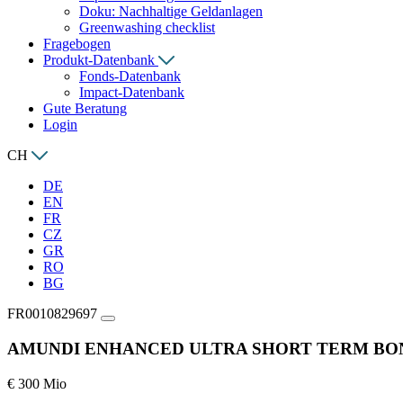
Doku: Nachhaltige Geldanlagen
Greenwashing checklist
Fragebogen
Produkt-Datenbank
Fonds-Datenbank
Impact-Datenbank
Gute Beratung
Login
CH
DE
EN
FR
CZ
GR
RO
BG
FR0010829697
AMUNDI ENHANCED ULTRA SHORT TERM BON
€ 300 Mio