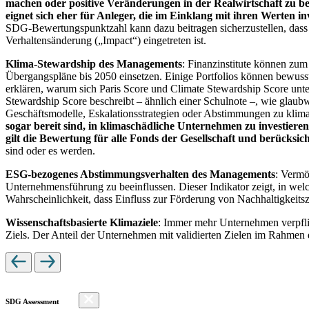
machen oder positive Veränderungen in der Realwirtschaft zu be
eignet sich eher für Anleger, die im Einklang mit ihren Werten i
SDG-Bewertungspunktzahl kann dazu beitragen sicherzustellen, dass dur
Verhaltensänderung („Impact“) eingetreten ist.
Klima-Stewardship des Managements
: Finanzinstitute können zum
Übergangspläne bis 2050 einsetzen. Einige Portfolios können bewusst
erklären, warum sich Paris Score und Climate Stewardship Score unt
Stewardship Score beschreibt – ähnlich einer Schulnote –, wie gla
Geschäftsmodelle, Eskalationsstrategien oder Abstimmungen zu kli
sogar bereit sind, in klimaschädliche Unternehmen zu investiere
gilt die Bewertung für alle Fonds der Gesellschaft und berücks
sind oder es werden.
ESG-bezogenes Abstimmungsverhalten des Managements
: Vermö
Unternehmensführung zu beeinflussen. Dieser Indikator zeigt, in we
Wahrscheinlichkeit, dass Einfluss zur Förderung von Nachhaltigkeitszi
Wissenschaftsbasierte Klimaziele
: Immer mehr Unternehmen verpfli
Ziels. Der Anteil der Unternehmen mit validierten Zielen im Rahmen 
SDG Assessment