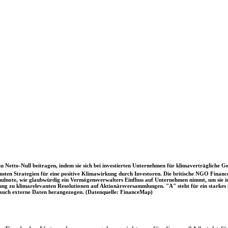
u Netto-Null beitragen, indem sie sich bei investierten Unternehmen für klimaverträgliche Ge
sten Strategien für eine positive Klimawirkung durch Investoren. Die britische NGO Fina
chulnote, wie glaubwürdig ein Vermögensverwalters Einfluss auf Unternehmen nimmt, um sie
immung zu klimarelevanten Resolutionen auf Aktionärsversammlungen. "A" steht für ein sta
uch externe Daten herangezogen. (Datenquelle: FinanceMap)