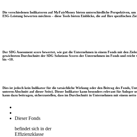
Die verschiedenen Indikatoren auf MyFairMoney bieten unterschiedliche Perspektiven, um Ihn
ESG-Leistung bewerten möchten – diese Tools bieten Einblicke, die auf Ihre spezifischen Zie
Der SDG Assessment score bewertet, wie gut die Unternehmen in einem Fonds mit den Zielen
gewichteten Durchschnitt der SDG Solutions Scores der Unternehmen im Fonds und reicht vo
bis +10.
Dies ist jedoch kein Indikator für die tatsächliche Wirkung oder den Beitrag des Fonds, 
unteren Abschnitt auf dieser Seite). Dieser Indikator kann besonders relevant für Anleger
kann dazu beitragen, sicherzustellen, dass im Durchschnitt in Unternehmen mit einem netto 
Dieser Fonds
befindet sich in der
Effizienzklasse