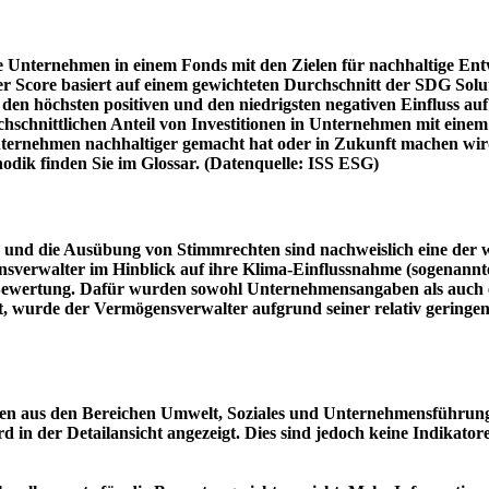
e Unternehmen in einem Fonds mit den Zielen für nachhaltige En
er Score basiert auf einem gewichteten Durchschnitt der SDG Solu
n höchsten positiven und den niedrigsten negativen Einfluss auf 
schnittlichen Anteil von Investitionen in Unternehmen mit einem n
 Unternehmen nachhaltiger gemacht hat oder in Zukunft machen 
hodik finden Sie im Glossar. (Datenquelle: ISS ESG)
und die Ausübung von Stimmrechten sind nachweislich eine der w
sverwalter im Hinblick auf ihre Klima-Einflussnahme (sogenanntes
ie Bewertung. Dafür wurden sowohl Unternehmensangaben als auch e
t, wurde der Vermögensverwalter aufgrund seiner relativ geringe
n aus den Bereichen Umwelt, Soziales und Unternehmensführung mi
d in der Detailansicht angezeigt. Dies sind jedoch keine Indikat