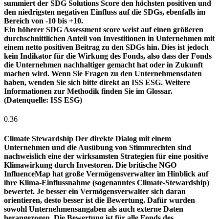
summiert der SDG Solutions Score den höchsten positiven und
den niedrigsten negativen Einfluss auf die SDGs, ebenfalls im
Bereich von -10 bis +10.
Ein höherer SDG Assessment score weist auf einen größeren
durchschnittlichen Anteil von Investitionen in Unternehmen mit
einem netto positiven Beitrag zu den SDGs hin. Dies ist jedoch
kein Indikator für die Wirkung des Fonds, also dass der Fonds
die Unternehmen nachhaltiger gemacht hat oder in Zukunft
machen wird. Wenn Sie Fragen zu den Unternehmensdaten
haben, wenden Sie sich bitte direkt an ISS ESG. Weitere
Informationen zur Methodik finden Sie im Glossar.
(Datenquelle: ISS ESG)
0.36
Climate Stewardship
Der direkte Dialog mit einem
Unternehmen und die Ausübung von Stimmrechten sind
nachweislich eine der wirksamsten Strategien für eine positive
Klimawirkung durch Investoren. Die britische NGO
InfluenceMap hat große Vermögensverwalter im Hinblick auf
ihre Klima-Einflussnahme (sogenanntes Climate-Stewardship)
bewertet. Je besser ein Vermögensverwalter sich daran
orientieren, desto besser ist die Bewertung. Dafür wurden
sowohl Unternehmensangaben als auch externe Daten
herangezogen. Die Bewertung ist für alle Fonds des