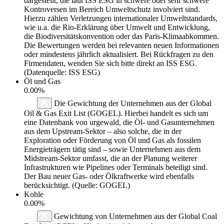
dargestellt, die laut ISS ESG in schwere oder sehr schwere
Kontroversen im Bereich Umweltschutz involviert sind.
Hierzu zählen Verletzungen internationaler Umweltstandards,
wie u.a. die Rio-Erklärung über Umwelt und Entwicklung,
die Biodiversitätskonvention oder das Paris-Klimaabkommen.
Die Bewertungen werden bei relevanten neuen Informationen
oder mindestens jährlich aktualisiert. Bei Rückfragen zu den
Firmendaten, wenden Sie sich bitte direkt an ISS ESG.
(Datenquelle: ISS ESG)
Öl und Gas
0.00%
Die Gewichtung der Unternehmen aus der Global
Oil & Gas Exit List (GOGEL). Hierbei handelt es sich um
eine Datenbank von urgewald, die Öl- und Gasunternehmen
aus dem Upstream-Sektor – also solche, die in der
Exploration oder Förderung von Öl und Gas als fossilen
Energieträgern tätig sind – sowie Unternehmen aus dem
Midstream-Sektor umfasst, die an der Planung weiterer
Infrastrukturen wie Pipelines oder Terminals beteiligt sind.
Der Bau neuer Gas- oder Ölkraftwerke wird ebenfalls
berücksichtigt. (Quelle: GOGEL)
Kohle
0.00%
Gewichtung von Unternehmen aus der Global Coal