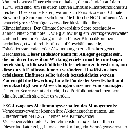
können bewusst Unternehmen enthalten, die noch nicht auf dem
1,5°C-Pfad sind, um sie durch aktiven Einfluss klimafreundlicher zu
machen. Dies kann erklären, warum sich Paris Score und Climate
Stewardship Score unterscheiden. Die britische NGO InfluenceMap
bewertet große Vermögensverwalter hinsichtlich ihres
Klimaeinflusses. Der Climate Stewardship Score beschreibt –
ähnlich einer Schulnote –, wie glaubwürdig ein Vermögensverwalter
Unternehmen im Einklang mit dem Pariser Klimaabkommen
beeinflusst, etwa durch Einfluss auf Geschäftsmodelle,
Eskalationsstrategien oder Abstimmungen zu klimabezogenen
Beschlüssen.
Dieser Indikator kann für Anleger geeignet sein,
die mit ihrer Investition Wirkung erzielen möchten und sogar
bereit sind, in klimaschädliche Unternehmen zu investieren, um
diese durch Einflussnahme zu verändern. Das Risiko eines
erfolglosen Einflusses sollte jedoch berücksichtigt werden.
Zudem gilt die Bewertung für alle Fonds der Gesellschaft und
berücksichtigt keine Abweichungen einzelner Fondsmanager.
Ein guter Score garantiert nicht, dass Portfoliounternehmen bereits
klimafreundlich sind oder es werden.
ESG-bezogenes Abstimmungsverhalten des Managements
:
Vermögensverwalter können ihre Aktionärsrechte nutzen, um
Unternehmen bei ESG-Themen wie Klimawandel,
Menschenrechten oder Unternehmensführung zu beeinflussen.
Dieser Indikator zeigt, in welchem Umfang ein Vermögensverwalter