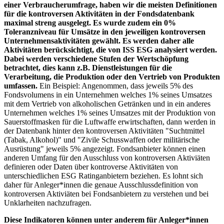
einer Verbraucherumfrage, haben wir die meisten Definitionen
für die kontroversen Aktivitäten in der Fondsdatenbank
maximal streng ausgelegt. Es wurde zudem ein 0%
Toleranzniveau für Umsätze in den jeweiligen kontroversen
Unternehmensaktivitäten gewählt. Es werden daher alle
Aktivitäten berücksichtigt, die von ISS ESG analysiert werden.
Dabei werden verschiedene Stufen der Wertschöpfung
betrachtet, dies kann z.B. Dienstleistungen für die
Verarbeitung, die Produktion oder den Vertrieb von Produkten
umfassen.
Ein Beispiel: Angenommen, dass jeweils 5% des
Fondsvolumens in ein Unternehmen welches 1% seines Umsatzes
mit dem Vertrieb von alkoholischen Getränken und in ein anderes
Unternehmen welches 1% seines Umsatzes mit der Produktion von
Sauerstoffmasken für die Luftwaffe erwirtschaften, dann werden in
der Datenbank hinter den kontroversen Aktivitäten "Suchtmittel
(Tabak, Alkohol)" und "Zivile Schusswaffen oder militärische
Ausrüstung" jeweils 5% angezeigt. Fondsanbieter können einen
anderen Umfang für den Ausschluss von kontroversen Aktiviäten
definieren oder Daten über kontroverse Aktivitäten von
unterschiedlichen ESG Ratinganbietern beziehen. Es lohnt sich
daher für Anleger*innen die genaue Ausschlussdefinition von
kontroversen Aktiviäten bei Fondsanbietern zu verstehen und bei
Unklarheiten nachzufragen.
Diese Indikatoren können unter anderem für Anleger*innen