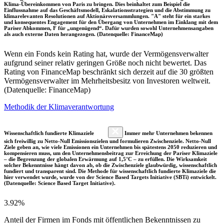
Klima-Übereinkommen von Paris zu bringen. Dies beinhaltet zum Beispiel die
Einflussnahme auf das Geschäftsmodell, Eskalationsstrategien und die Abstimmung zu
klimarelevanten Resolutionen auf Aktionärsversammlungen. "A" steht für ein starkes
und konsequentes Engagement für den Übergang von Unternehmen im Einklang mit dem
Pariser Abkommen, F für „ungenügend“. Dafür wurden sowohl Unternehmensangaben
als auch externe Daten herangezogen. (Datenquelle: FinanceMap)
Wenn ein Fonds kein Rating hat, wurde der Vermögensverwalter
aufgrund seiner relativ geringen Größe noch nicht bewertet. Das
Rating von FinanceMap beschränkt sich derzeit auf die 30 größten
Vermögensverwalter im Mehrheitsbesitz von Investoren weltweit.
(Datenquelle: FinanceMap)
Methodik der Klimaverantwortung
Wissenschaftlich fundierte Klimaziele
Immer mehr Unternehmen bekennen
sich freiwillig zu Netto-Null Emissionszielen und formulieren Zwischenziele. Netto-Null
Ziele geben an, wie viele Emissionen ein Unternehmen bis spätestens 2050 reduzieren und
kompensieren muss, um den Unternehmensbeitrag zur Erreichung der Pariser Klimaziele
– die Begrenzung der globalen Erwärmung auf 1,5°C – zu erfüllen. Die Wirksamkeit
solcher Bekenntnisse hängt davon ab, ob die Zwischenziele glaubwürdig, wissenschaftlich
fundiert und transparent sind. Die Methode für wissenschaftlich fundierte Klimaziele die
hier verwendet wurde, wurde von der Science Based Targets Initiative (SBTi) entwickelt.
(Datenquelle: Science Based Target Initiative).
3.92%
Anteil der Firmen im Fonds mit öffentlichen Bekenntnissen zu