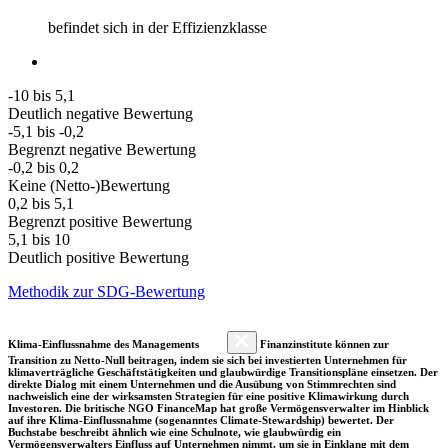
befindet sich in der Effizienzklasse
-10 bis 5,1
Deutlich negative Bewertung
-5,1 bis -0,2
Begrenzt negative Bewertung
-0,2 bis 0,2
Keine (Netto-)Bewertung
0,2 bis 5,1
Begrenzt positive Bewertung
5,1 bis 10
Deutlich positive Bewertung
Methodik zur SDG-Bewertung
Klima-Einflussnahme des Managements
Finanzinstitute können zur
Transition zu Netto-Null beitragen, indem sie sich bei investierten Unternehmen für
klimaverträgliche Geschäftstätigkeiten und glaubwürdige Transitionspläne einsetzen. Der
direkte Dialog mit einem Unternehmen und die Ausübung von Stimmrechten sind
nachweislich eine der wirksamsten Strategien für eine positive Klimawirkung durch
Investoren. Die britische NGO FinanceMap hat große Vermögensverwalter im Hinblick
auf ihre Klima-Einflussnahme (sogenanntes Climate-Stewardship) bewertet. Der
Buchstabe beschreibt ähnlich wie eine Schulnote, wie glaubwürdig ein
Vermögensverwalters Einfluss auf Unternehmen nimmt, um sie in Einklang mit dem