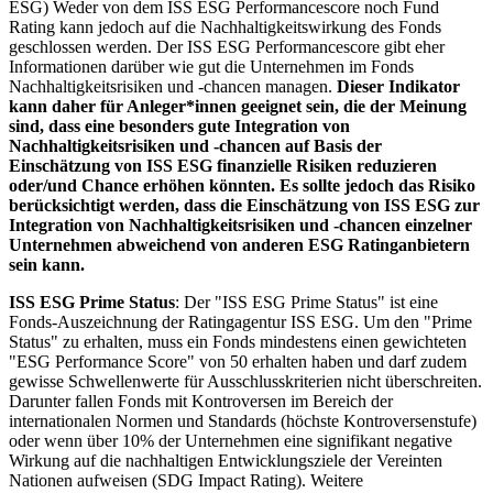
ESG) Weder von dem ISS ESG Performancescore noch Fund
Rating kann jedoch auf die Nachhaltigkeitswirkung des Fonds
geschlossen werden. Der ISS ESG Performancescore gibt eher
Informationen darüber wie gut die Unternehmen im Fonds
Nachhaltigkeitsrisiken und -chancen managen.
Dieser Indikator
kann daher für Anleger*innen geeignet sein, die der Meinung
sind, dass eine besonders gute Integration von
Nachhaltigkeitsrisiken und -chancen auf Basis der
Einschätzung von ISS ESG finanzielle Risiken reduzieren
oder/und Chance erhöhen könnten. Es sollte jedoch das Risiko
berücksichtigt werden, dass die Einschätzung von ISS ESG zur
Integration von Nachhaltigkeitsrisiken und -chancen einzelner
Unternehmen abweichend von anderen ESG Ratinganbietern
sein kann.
ISS ESG Prime Status
: Der "ISS ESG Prime Status" ist eine
Fonds-Auszeichnung der Ratingagentur ISS ESG. Um den "Prime
Status" zu erhalten, muss ein Fonds mindestens einen gewichteten
"ESG Performance Score" von 50 erhalten haben und darf zudem
gewisse Schwellenwerte für Ausschlusskriterien nicht überschreiten.
Darunter fallen Fonds mit Kontroversen im Bereich der
internationalen Normen und Standards (höchste Kontroversenstufe)
oder wenn über 10% der Unternehmen eine signifikant negative
Wirkung auf die nachhaltigen Entwicklungsziele der Vereinten
Nationen aufweisen (SDG Impact Rating). Weitere