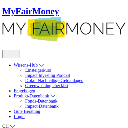
MyFairMoney
Wissens-Hub
Einsteigerkurs
Impact Investing Podcast
Doku: Nachhaltige Geldanlagen
Greenwashing checklist
Fragebogen
Produkt-Datenbank
Fonds-Datenbank
Impact-Datenbank
Gute Beratung
Login
CH