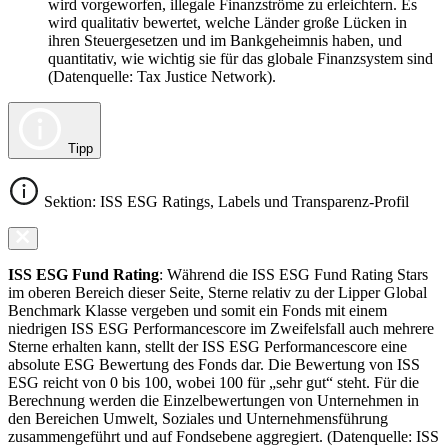
wird vorgeworfen, illegale Finanzströme zu erleichtern. Es
wird qualitativ bewertet, welche Länder große Lücken in
ihren Steuergesetzen und im Bankgeheimnis haben, und
quantitativ, wie wichtig sie für das globale Finanzsystem sind
(Datenquelle: Tax Justice Network).
Tipp
Sektion: ISS ESG Ratings, Labels und Transparenz-Profil
ISS ESG Fund Rating
: Während die ISS ESG Fund Rating Stars
im oberen Bereich dieser Seite, Sterne relativ zu der Lipper Global
Benchmark Klasse vergeben und somit ein Fonds mit einem
niedrigen ISS ESG Performancescore im Zweifelsfall auch mehrere
Sterne erhalten kann, stellt der ISS ESG Performancescore eine
absolute ESG Bewertung des Fonds dar. Die Bewertung von ISS
ESG reicht von 0 bis 100, wobei 100 für „sehr gut“ steht. Für die
Berechnung werden die Einzelbewertungen von Unternehmen in
den Bereichen Umwelt, Soziales und Unternehmensführung
zusammengeführt und auf Fondsebene aggregiert. (Datenquelle: ISS