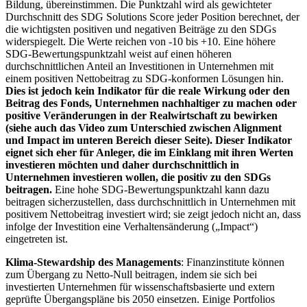
Bildung, übereinstimmen. Die Punktzahl wird als gewichteter
Durchschnitt des SDG Solutions Score jeder Position berechnet, der
die wichtigsten positiven und negativen Beiträge zu den SDGs
widerspiegelt. Die Werte reichen von -10 bis +10. Eine höhere
SDG-Bewertungspunktzahl weist auf einen höheren
durchschnittlichen Anteil an Investitionen in Unternehmen mit
einem positiven Nettobeitrag zu SDG-konformen Lösungen hin.
Dies ist jedoch kein Indikator für die reale Wirkung oder den
Beitrag des Fonds, Unternehmen nachhaltiger zu machen oder
positive Veränderungen in der Realwirtschaft zu bewirken
(siehe auch das Video zum Unterschied zwischen Alignment
und Impact im unteren Bereich dieser Seite). Dieser Indikator
eignet sich eher für Anleger, die im Einklang mit ihren Werten
investieren möchten und daher durchschnittlich in
Unternehmen investieren wollen, die positiv zu den SDGs
beitragen.
Eine hohe SDG-Bewertungspunktzahl kann dazu
beitragen sicherzustellen, dass durchschnittlich in Unternehmen mit
positivem Nettobeitrag investiert wird; sie zeigt jedoch nicht an, dass
infolge der Investition eine Verhaltensänderung („Impact“)
eingetreten ist.
Klima-Stewardship des Managements
: Finanzinstitute können
zum Übergang zu Netto-Null beitragen, indem sie sich bei
investierten Unternehmen für wissenschaftsbasierte und extern
geprüfte Übergangspläne bis 2050 einsetzen. Einige Portfolios