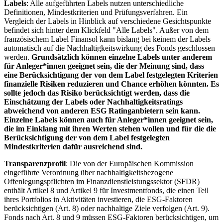
Labels
: Alle aufgeführten Labels nutzen unterschiedliche
Definitionen, Mindestkriterien und Prüfungsverfahren. Ein
Vergleich der Labels in Hinblick auf verschiedene Gesichtspunkte
befindet sich hinter dem Klickfeld "Alle Labels". Außer von dem
französischem Label Finansol kann bislang bei keinem der Labels
automatisch auf die Nachhaltigkeitswirkung des Fonds geschlossen
werden.
Grundsätzlich können einzelne Labels unter anderem
für Anleger*innen geeignet sein, die der Meinung sind, dass
eine Berücksichtigung der von dem Label festgelegten Kriterien
finanzielle Risiken reduzieren und Chance erhöhen könnten. Es
sollte jedoch das Risiko berücksichtigt werden, dass die
Einschätzung der Labels oder Nachhaltigkeitsratings
abweichend von anderen ESG Ratinganbietern sein kann.
Einzelne Labels können auch für Anleger*innen geeignet sein,
die im Einklang mit ihren Werten stehen wollen und für die die
Berücksichtigung der von dem Label festgelegten
Mindestkriterien dafür ausreichend sind.
Transparenzprofil
: Die von der Europäischen Kommission
eingeführte Verordnung über nachhaltigkeitsbezogene
Offenlegungspflichten im Finanzdienstleistungssektor (SFDR)
enthält Artikel 8 und Artikel 9 für Investmentfonds, die einen Teil
ihres Portfolios in Aktivitäten investieren, die ESG-Faktoren
berücksichtigen (Art. 8) oder nachhaltige Ziele verfolgen (Art. 9).
Fonds nach Art. 8 und 9 müssen ESG-Faktoren berücksichtigen, um