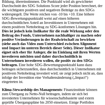
Bildung, übereinstimmen. Die Punktzahl wird als gewichteter
Durchschnitt des SDG Solutions Score jeder Position berechnet, der
die wichtigsten positiven und negativen Beiträge zu den SDGs
widerspiegelt. Die Werte reichen von -10 bis +10. Eine höhere
SDG-Bewertungspunktzahl weist auf einen höheren
durchschnittlichen Anteil an Investitionen in Unternehmen mit
einem positiven Nettobeitrag zu SDG-konformen Lösungen hin.
Dies ist jedoch kein Indikator für die reale Wirkung oder den
Beitrag des Fonds, Unternehmen nachhaltiger zu machen oder
positive Veränderungen in der Realwirtschaft zu bewirken
(siehe auch das Video zum Unterschied zwischen Alignment
und Impact im unteren Bereich dieser Seite). Dieser Indikator
eignet sich eher für Anleger, die im Einklang mit ihren Werten
investieren möchten und daher durchschnittlich in
Unternehmen investieren wollen, die positiv zu den SDGs
beitragen.
Eine hohe SDG-Bewertungspunktzahl kann dazu
beitragen sicherzustellen, dass durchschnittlich in Unternehmen mit
positivem Nettobeitrag investiert wird; sie zeigt jedoch nicht an, dass
infolge der Investition eine Verhaltensänderung („Impact“)
eingetreten ist.
Klima-Stewardship des Managements
: Finanzinstitute können
zum Übergang zu Netto-Null beitragen, indem sie sich bei
investierten Unternehmen für wissenschaftsbasierte und extern
geprüfte Übergangspläne bis 2050 einsetzen. Einige Portfolios