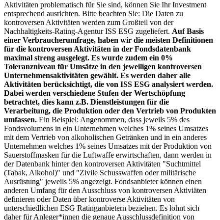
Aktivitäten problematisch für Sie sind, können Sie Ihr Investment
entsprechend ausrichten. Bitte beachten Sie: Die Daten zu
kontroversen Aktivitäten werden zum Großteil von der
Nachhaltigkeits-Rating-Agentur ISS ESG zugeliefert.
Auf Basis
einer Verbraucherumfrage, haben wir die meisten Definitionen
für die kontroversen Aktivitäten in der Fondsdatenbank
maximal streng ausgelegt. Es wurde zudem ein 0%
Toleranzniveau für Umsätze in den jeweiligen kontroversen
Unternehmensaktivitäten gewählt. Es werden daher alle
Aktivitäten berücksichtigt, die von ISS ESG analysiert werden.
Dabei werden verschiedene Stufen der Wertschöpfung
betrachtet, dies kann z.B. Dienstleistungen für die
Verarbeitung, die Produktion oder den Vertrieb von Produkten
umfassen.
Ein Beispiel: Angenommen, dass jeweils 5% des
Fondsvolumens in ein Unternehmen welches 1% seines Umsatzes
mit dem Vertrieb von alkoholischen Getränken und in ein anderes
Unternehmen welches 1% seines Umsatzes mit der Produktion von
Sauerstoffmasken für die Luftwaffe erwirtschaften, dann werden in
der Datenbank hinter den kontroversen Aktivitäten "Suchtmittel
(Tabak, Alkohol)" und "Zivile Schusswaffen oder militärische
Ausrüstung" jeweils 5% angezeigt. Fondsanbieter können einen
anderen Umfang für den Ausschluss von kontroversen Aktiviäten
definieren oder Daten über kontroverse Aktivitäten von
unterschiedlichen ESG Ratinganbietern beziehen. Es lohnt sich
daher für Anleger*innen die genaue Ausschlussdefinition von