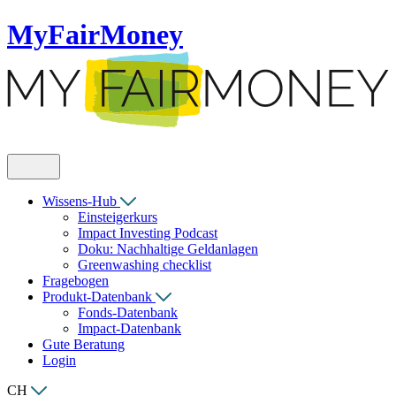
MyFairMoney
Wissens-Hub
Einsteigerkurs
Impact Investing Podcast
Doku: Nachhaltige Geldanlagen
Greenwashing checklist
Fragebogen
Produkt-Datenbank
Fonds-Datenbank
Impact-Datenbank
Gute Beratung
Login
CH