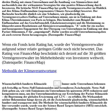
direkte Dialog mit einem Unternehmen und die Ausübung von Stimmrechten sind
nachweislich eine der wirksamsten Strategien für eine positive Klimawirkung durch
Investoren. Die britische NGO FinanceMap hat große Vermögensverwalter im Hinblick
auf ihre Klima-Einflussnahme (sogenanntes Climate-Stewardship) bewertet. Der
Buchstabe beschreibt ähnlich wie eine Schulnote, wie glaubwürdig ein
Vermögensverwalters Einfluss auf Unternehmen nimmt, um sie in Einklang mit dem
Klima-Übereinkommen von Paris zu bringen. Dies beinhaltet zum Beispiel die
Einflussnahme auf das Geschäftsmodell, Eskalationsstrategien und die Abstimmung zu
klimarelevanten Resolutionen auf Aktionärsversammlungen. "A" steht für ein starkes
und konsequentes Engagement für den Übergang von Unternehmen im Einklang mit dem
Pariser Abkommen, F für „ungenügend“. Dafür wurden sowohl Unternehmensangaben
als auch externe Daten herangezogen. (Datenquelle: FinanceMap)
Wenn ein Fonds kein Rating hat, wurde der Vermögensverwalter
aufgrund seiner relativ geringen Größe noch nicht bewertet. Das
Rating von FinanceMap beschränkt sich derzeit auf die 30 größten
Vermögensverwalter im Mehrheitsbesitz von Investoren weltweit.
(Datenquelle: FinanceMap)
Methodik der Klimaverantwortung
Wissenschaftlich fundierte Klimaziele
Immer mehr Unternehmen bekennen
sich freiwillig zu Netto-Null Emissionszielen und formulieren Zwischenziele. Netto-Null
Ziele geben an, wie viele Emissionen ein Unternehmen bis spätestens 2050 reduzieren und
kompensieren muss, um den Unternehmensbeitrag zur Erreichung der Pariser Klimaziele
– die Begrenzung der globalen Erwärmung auf 1,5°C – zu erfüllen. Die Wirksamkeit
solcher Bekenntnisse hängt davon ab, ob die Zwischenziele glaubwürdig, wissenschaftlich
fundiert und transparent sind. Die Methode für wissenschaftlich fundierte Klimaziele die
hier verwendet wurde, wurde von der Science Based Targets Initiative (SBTi) entwickelt.
(Datenquelle: Science Based Target Initiative).