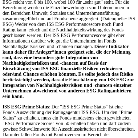
ESG reicht von 0 bis 100, wobei 100 für „sehr gut“ steht. Für die
Berechnung werden die Einzelbewertungen von Unternehmen in
den Bereichen Umwelt, Soziales und Unternehmensführung
zusammengeführt und auf Fondsebene aggregiert. (Datenquelle: ISS
ESG) Weder von dem ISS ESG Performancescore noch Fund
Rating kann jedoch auf die Nachhaltigkeitswirkung des Fonds
geschlossen werden. Der ISS ESG Performancescore gibt eher
Informationen darüber wie gut die Unternehmen im Fonds
Nachhaltigkeitsrisiken und -chancen managen.
Dieser Indikator
kann daher für Anleger*innen geeignet sein, die der Meinung
sind, dass eine besonders gute Integration von
Nachhaltigkeitsrisiken und -chancen auf Basis der
Einschätzung von ISS ESG finanzielle Risiken reduzieren
oder/und Chance erhöhen könnten. Es sollte jedoch das Risiko
berücksichtigt werden, dass die Einschätzung von ISS ESG zur
Integration von Nachhaltigkeitsrisiken und -chancen einzelner
Unternehmen abweichend von anderen ESG Ratinganbietern
sein kann.
ISS ESG Prime Status
: Der "ISS ESG Prime Status" ist eine
Fonds-Auszeichnung der Ratingagentur ISS ESG. Um den "Prime
Status" zu erhalten, muss ein Fonds mindestens einen gewichteten
"ESG Performance Score" von 50 erhalten haben und darf zudem
gewisse Schwellenwerte für Ausschlusskriterien nicht überschreiten.
Darunter fallen Fonds mit Kontroversen im Bereich der