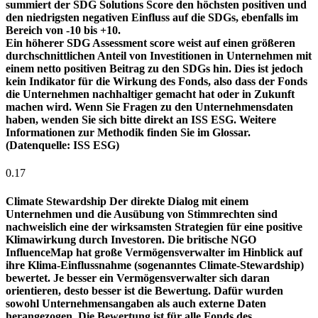
summiert der SDG Solutions Score den höchsten positiven und
den niedrigsten negativen Einfluss auf die SDGs, ebenfalls im
Bereich von -10 bis +10.
Ein höherer SDG Assessment score weist auf einen größeren
durchschnittlichen Anteil von Investitionen in Unternehmen mit
einem netto positiven Beitrag zu den SDGs hin. Dies ist jedoch
kein Indikator für die Wirkung des Fonds, also dass der Fonds
die Unternehmen nachhaltiger gemacht hat oder in Zukunft
machen wird. Wenn Sie Fragen zu den Unternehmensdaten
haben, wenden Sie sich bitte direkt an ISS ESG. Weitere
Informationen zur Methodik finden Sie im Glossar.
(Datenquelle: ISS ESG)
0.17
Climate Stewardship
Der direkte Dialog mit einem
Unternehmen und die Ausübung von Stimmrechten sind
nachweislich eine der wirksamsten Strategien für eine positive
Klimawirkung durch Investoren. Die britische NGO
InfluenceMap hat große Vermögensverwalter im Hinblick auf
ihre Klima-Einflussnahme (sogenanntes Climate-Stewardship)
bewertet. Je besser ein Vermögensverwalter sich daran
orientieren, desto besser ist die Bewertung. Dafür wurden
sowohl Unternehmensangaben als auch externe Daten
herangezogen. Die Bewertung ist für alle Fonds des