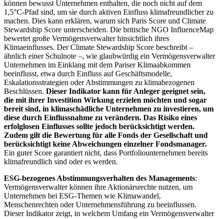
können bewusst Unternehmen enthalten, die noch nicht auf dem
1,5°C-Pfad sind, um sie durch aktiven Einfluss klimafreundlicher zu
machen. Dies kann erklären, warum sich Paris Score und Climate
Stewardship Score unterscheiden. Die britische NGO InfluenceMap
bewertet große Vermögensverwalter hinsichtlich ihres
Klimaeinflusses. Der Climate Stewardship Score beschreibt –
ähnlich einer Schulnote –, wie glaubwürdig ein Vermögensverwalter
Unternehmen im Einklang mit dem Pariser Klimaabkommen
beeinflusst, etwa durch Einfluss auf Geschäftsmodelle,
Eskalationsstrategien oder Abstimmungen zu klimabezogenen
Beschlüssen.
Dieser Indikator kann für Anleger geeignet sein,
die mit ihrer Investition Wirkung erzielen möchten und sogar
bereit sind, in klimaschädliche Unternehmen zu investieren, um
diese durch Einflussnahme zu verändern. Das Risiko eines
erfolglosen Einflusses sollte jedoch berücksichtigt werden.
Zudem gilt die Bewertung für alle Fonds der Gesellschaft und
berücksichtigt keine Abweichungen einzelner Fondsmanager.
Ein guter Score garantiert nicht, dass Portfoliounternehmen bereits
klimafreundlich sind oder es werden.
ESG-bezogenes Abstimmungsverhalten des Managements
:
Vermögensverwalter können ihre Aktionärsrechte nutzen, um
Unternehmen bei ESG-Themen wie Klimawandel,
Menschenrechten oder Unternehmensführung zu beeinflussen.
Dieser Indikator zeigt, in welchem Umfang ein Vermögensverwalter