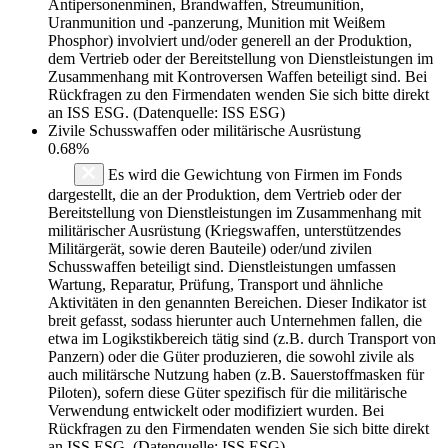
Antipersonenminen, Brandwaffen, Streumunition,
Uranmunition und -panzerung, Munition mit Weißem
Phosphor) involviert und/oder generell an der Produktion,
dem Vertrieb oder der Bereitstellung von Dienstleistungen im
Zusammenhang mit Kontroversen Waffen beteiligt sind. Bei
Rückfragen zu den Firmendaten wenden Sie sich bitte direkt
an ISS ESG. (Datenquelle: ISS ESG)
Zivile Schusswaffen oder militärische Ausrüstung
0.68%
Es wird die Gewichtung von Firmen im Fonds
dargestellt, die an der Produktion, dem Vertrieb oder der
Bereitstellung von Dienstleistungen im Zusammenhang mit
militärischer Ausrüstung (Kriegswaffen, unterstützendes
Militärgerät, sowie deren Bauteile) oder/und zivilen
Schusswaffen beteiligt sind. Dienstleistungen umfassen
Wartung, Reparatur, Prüfung, Transport und ähnliche
Aktivitäten in den genannten Bereichen. Dieser Indikator ist
breit gefasst, sodass hierunter auch Unternehmen fallen, die
etwa im Logikstikbereich tätig sind (z.B. durch Transport von
Panzern) oder die Güter produzieren, die sowohl zivile als
auch militärsche Nutzung haben (z.B. Sauerstoffmasken für
Piloten), sofern diese Güter spezifisch für die militärische
Verwendung entwickelt oder modifiziert wurden. Bei
Rückfragen zu den Firmendaten wenden Sie sich bitte direkt
an ISS ESG. (Datenquelle: ISS ESG)