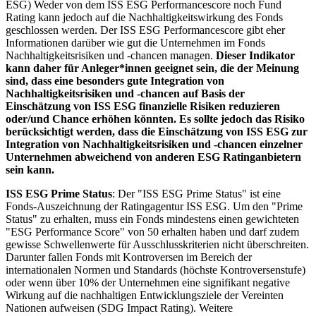
ESG) Weder von dem ISS ESG Performancescore noch Fund
Rating kann jedoch auf die Nachhaltigkeitswirkung des Fonds
geschlossen werden. Der ISS ESG Performancescore gibt eher
Informationen darüber wie gut die Unternehmen im Fonds
Nachhaltigkeitsrisiken und -chancen managen.
Dieser Indikator
kann daher für Anleger*innen geeignet sein, die der Meinung
sind, dass eine besonders gute Integration von
Nachhaltigkeitsrisiken und -chancen auf Basis der
Einschätzung von ISS ESG finanzielle Risiken reduzieren
oder/und Chance erhöhen könnten. Es sollte jedoch das Risiko
berücksichtigt werden, dass die Einschätzung von ISS ESG zur
Integration von Nachhaltigkeitsrisiken und -chancen einzelner
Unternehmen abweichend von anderen ESG Ratinganbietern
sein kann.
ISS ESG Prime Status
: Der "ISS ESG Prime Status" ist eine
Fonds-Auszeichnung der Ratingagentur ISS ESG. Um den "Prime
Status" zu erhalten, muss ein Fonds mindestens einen gewichteten
"ESG Performance Score" von 50 erhalten haben und darf zudem
gewisse Schwellenwerte für Ausschlusskriterien nicht überschreiten.
Darunter fallen Fonds mit Kontroversen im Bereich der
internationalen Normen und Standards (höchste Kontroversenstufe)
oder wenn über 10% der Unternehmen eine signifikant negative
Wirkung auf die nachhaltigen Entwicklungsziele der Vereinten
Nationen aufweisen (SDG Impact Rating). Weitere