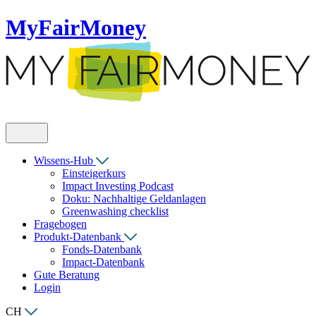
MyFairMoney
Wissens-Hub
Einsteigerkurs
Impact Investing Podcast
Doku: Nachhaltige Geldanlagen
Greenwashing checklist
Fragebogen
Produkt-Datenbank
Fonds-Datenbank
Impact-Datenbank
Gute Beratung
Login
CH