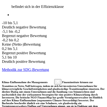
befindet sich in der Effizienzklasse
-10 bis 5,1
Deutlich negative Bewertung
-5,1 bis -0,2
Begrenzt negative Bewertung
-0,2 bis 0,2
Keine (Netto-)Bewertung
0,2 bis 5,1
Begrenzt positive Bewertung
5,1 bis 10
Deutlich positive Bewertung
Methodik zur SDG-Bewertung
Klima-Einflussnahme des Managements
Finanzinstitute können zur
Transition zu Netto-Null beitragen, indem sie sich bei investierten Unternehmen für
klimaverträgliche Geschäftstätigkeiten und glaubwürdige Transitionspläne einsetzen. Der
direkte Dialog mit einem Unternehmen und die Ausübung von Stimmrechten sind
nachweislich eine der wirksamsten Strategien für eine positive Klimawirkung durch
Investoren. Die britische NGO FinanceMap hat große Vermögensverwalter im Hinblick
auf ihre Klima-Einflussnahme (sogenanntes Climate-Stewardship) bewertet. Der
Buchstabe beschreibt ähnlich wie eine Schulnote, wie glaubwürdig ein
Vermögensverwalters Einfluss auf Unternehmen nimmt, um sie in Einklang mit dem