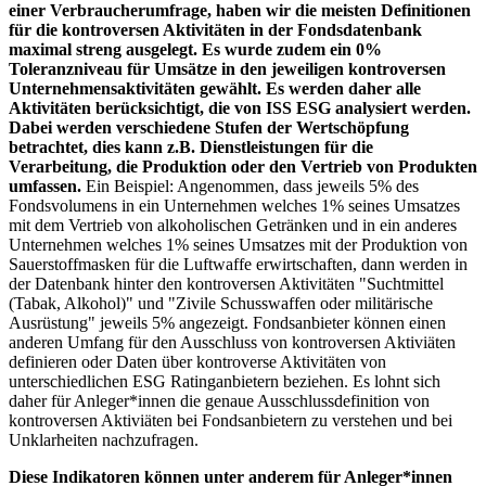
einer Verbraucherumfrage, haben wir die meisten Definitionen
für die kontroversen Aktivitäten in der Fondsdatenbank
maximal streng ausgelegt. Es wurde zudem ein 0%
Toleranzniveau für Umsätze in den jeweiligen kontroversen
Unternehmensaktivitäten gewählt. Es werden daher alle
Aktivitäten berücksichtigt, die von ISS ESG analysiert werden.
Dabei werden verschiedene Stufen der Wertschöpfung
betrachtet, dies kann z.B. Dienstleistungen für die
Verarbeitung, die Produktion oder den Vertrieb von Produkten
umfassen.
Ein Beispiel: Angenommen, dass jeweils 5% des
Fondsvolumens in ein Unternehmen welches 1% seines Umsatzes
mit dem Vertrieb von alkoholischen Getränken und in ein anderes
Unternehmen welches 1% seines Umsatzes mit der Produktion von
Sauerstoffmasken für die Luftwaffe erwirtschaften, dann werden in
der Datenbank hinter den kontroversen Aktivitäten "Suchtmittel
(Tabak, Alkohol)" und "Zivile Schusswaffen oder militärische
Ausrüstung" jeweils 5% angezeigt. Fondsanbieter können einen
anderen Umfang für den Ausschluss von kontroversen Aktiviäten
definieren oder Daten über kontroverse Aktivitäten von
unterschiedlichen ESG Ratinganbietern beziehen. Es lohnt sich
daher für Anleger*innen die genaue Ausschlussdefinition von
kontroversen Aktiviäten bei Fondsanbietern zu verstehen und bei
Unklarheiten nachzufragen.
Diese Indikatoren können unter anderem für Anleger*innen