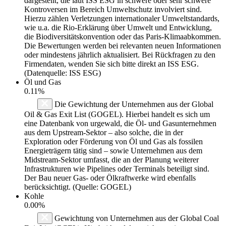
dargestellt, die laut ISS ESG in schwere oder sehr schwere
Kontroversen im Bereich Umweltschutz involviert sind.
Hierzu zählen Verletzungen internationaler Umweltstandards,
wie u.a. die Rio-Erklärung über Umwelt und Entwicklung,
die Biodiversitätskonvention oder das Paris-Klimaabkommen.
Die Bewertungen werden bei relevanten neuen Informationen
oder mindestens jährlich aktualisiert. Bei Rückfragen zu den
Firmendaten, wenden Sie sich bitte direkt an ISS ESG.
(Datenquelle: ISS ESG)
Öl und Gas
0.11%
Die Gewichtung der Unternehmen aus der Global
Oil & Gas Exit List (GOGEL). Hierbei handelt es sich um
eine Datenbank von urgewald, die Öl- und Gasunternehmen
aus dem Upstream-Sektor – also solche, die in der
Exploration oder Förderung von Öl und Gas als fossilen
Energieträgern tätig sind – sowie Unternehmen aus dem
Midstream-Sektor umfasst, die an der Planung weiterer
Infrastrukturen wie Pipelines oder Terminals beteiligt sind.
Der Bau neuer Gas- oder Ölkraftwerke wird ebenfalls
berücksichtigt. (Quelle: GOGEL)
Kohle
0.00%
Gewichtung von Unternehmen aus der Global Coal