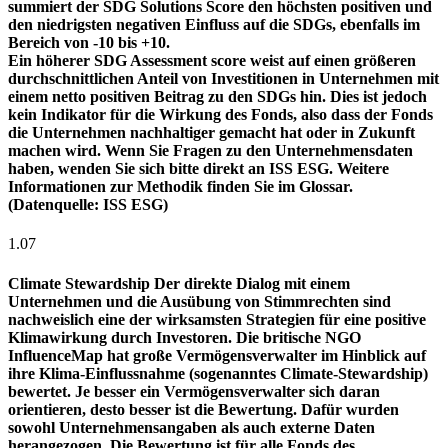
summiert der SDG Solutions Score den höchsten positiven und
den niedrigsten negativen Einfluss auf die SDGs, ebenfalls im
Bereich von -10 bis +10.
Ein höherer SDG Assessment score weist auf einen größeren
durchschnittlichen Anteil von Investitionen in Unternehmen mit
einem netto positiven Beitrag zu den SDGs hin. Dies ist jedoch
kein Indikator für die Wirkung des Fonds, also dass der Fonds
die Unternehmen nachhaltiger gemacht hat oder in Zukunft
machen wird. Wenn Sie Fragen zu den Unternehmensdaten
haben, wenden Sie sich bitte direkt an ISS ESG. Weitere
Informationen zur Methodik finden Sie im Glossar.
(Datenquelle: ISS ESG)
1.07
Climate Stewardship
Der direkte Dialog mit einem
Unternehmen und die Ausübung von Stimmrechten sind
nachweislich eine der wirksamsten Strategien für eine positive
Klimawirkung durch Investoren. Die britische NGO
InfluenceMap hat große Vermögensverwalter im Hinblick auf
ihre Klima-Einflussnahme (sogenanntes Climate-Stewardship)
bewertet. Je besser ein Vermögensverwalter sich daran
orientieren, desto besser ist die Bewertung. Dafür wurden
sowohl Unternehmensangaben als auch externe Daten
herangezogen. Die Bewertung ist für alle Fonds des