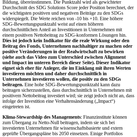
Bildung, übereinstimmen. Die Punktzahl wird als gewichteter
Durchschnitt des SDG Solutions Score jeder Position berechnet, der
die wichtigsten positiven und negativen Beiträge zu den SDGs
widerspiegelt. Die Werte reichen von -10 bis +10. Eine höhere
SDG-Bewertungspunktzahl weist auf einen höheren
durchschnittlichen Anteil an Investitionen in Unternehmen mit
einem positiven Nettobeitrag zu SDG-konformen Lösungen hin.
Dies ist jedoch kein Indikator für die reale Wirkung oder den
Beitrag des Fonds, Unternehmen nachhaltiger zu machen oder
positive Veränderungen in der Realwirtschaft zu bewirken
(siehe auch das Video zum Unterschied zwischen Alignment
und Impact im unteren Bereich dieser Seite). Dieser Indikator
eignet sich eher für Anleger, die im Einklang mit ihren Werten
investieren möchten und daher durchschnittlich in
Unternehmen investieren wollen, die positiv zu den SDGs
beitragen.
Eine hohe SDG-Bewertungspunktzahl kann dazu
beitragen sicherzustellen, dass durchschnittlich in Unternehmen mit
positivem Nettobeitrag investiert wird; sie zeigt jedoch nicht an, dass
infolge der Investition eine Verhaltensänderung („Impact“)
eingetreten ist.
Klima-Stewardship des Managements
: Finanzinstitute können
zum Übergang zu Netto-Null beitragen, indem sie sich bei
investierten Unternehmen für wissenschaftsbasierte und extern
geprüfte Übergangspläne bis 2050 einsetzen. Einige Portfolios