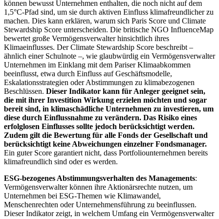
können bewusst Unternehmen enthalten, die noch nicht auf dem
1,5°C-Pfad sind, um sie durch aktiven Einfluss klimafreundlicher zu
machen. Dies kann erklären, warum sich Paris Score und Climate
Stewardship Score unterscheiden. Die britische NGO InfluenceMap
bewertet große Vermögensverwalter hinsichtlich ihres
Klimaeinflusses. Der Climate Stewardship Score beschreibt –
ähnlich einer Schulnote –, wie glaubwürdig ein Vermögensverwalter
Unternehmen im Einklang mit dem Pariser Klimaabkommen
beeinflusst, etwa durch Einfluss auf Geschäftsmodelle,
Eskalationsstrategien oder Abstimmungen zu klimabezogenen
Beschlüssen.
Dieser Indikator kann für Anleger geeignet sein,
die mit ihrer Investition Wirkung erzielen möchten und sogar
bereit sind, in klimaschädliche Unternehmen zu investieren, um
diese durch Einflussnahme zu verändern. Das Risiko eines
erfolglosen Einflusses sollte jedoch berücksichtigt werden.
Zudem gilt die Bewertung für alle Fonds der Gesellschaft und
berücksichtigt keine Abweichungen einzelner Fondsmanager.
Ein guter Score garantiert nicht, dass Portfoliounternehmen bereits
klimafreundlich sind oder es werden.
ESG-bezogenes Abstimmungsverhalten des Managements
:
Vermögensverwalter können ihre Aktionärsrechte nutzen, um
Unternehmen bei ESG-Themen wie Klimawandel,
Menschenrechten oder Unternehmensführung zu beeinflussen.
Dieser Indikator zeigt, in welchem Umfang ein Vermögensverwalter