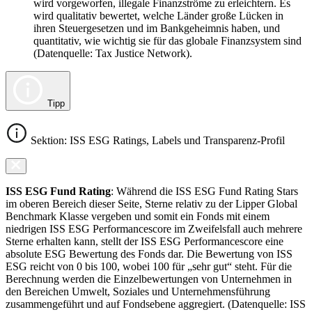
wird vorgeworfen, illegale Finanzströme zu erleichtern. Es
wird qualitativ bewertet, welche Länder große Lücken in
ihren Steuergesetzen und im Bankgeheimnis haben, und
quantitativ, wie wichtig sie für das globale Finanzsystem sind
(Datenquelle: Tax Justice Network).
Tipp
Sektion: ISS ESG Ratings, Labels und Transparenz-Profil
ISS ESG Fund Rating
: Während die ISS ESG Fund Rating Stars
im oberen Bereich dieser Seite, Sterne relativ zu der Lipper Global
Benchmark Klasse vergeben und somit ein Fonds mit einem
niedrigen ISS ESG Performancescore im Zweifelsfall auch mehrere
Sterne erhalten kann, stellt der ISS ESG Performancescore eine
absolute ESG Bewertung des Fonds dar. Die Bewertung von ISS
ESG reicht von 0 bis 100, wobei 100 für „sehr gut“ steht. Für die
Berechnung werden die Einzelbewertungen von Unternehmen in
den Bereichen Umwelt, Soziales und Unternehmensführung
zusammengeführt und auf Fondsebene aggregiert. (Datenquelle: ISS