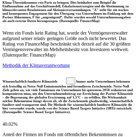
Klima-Übereinkommen von Paris zu bringen. Dies beinhaltet zum Beispiel die
Einflussnahme auf das Geschäftsmodell, Eskalationsstrategien und die Abstimmung zu
klimarelevanten Resolutionen auf Aktionärsversammlungen. "A" steht für ein starkes
und konsequentes Engagement für den Übergang von Unternehmen im Einklang mit dem
Pariser Abkommen, F für „ungenügend“. Dafür wurden sowohl Unternehmensangaben
als auch externe Daten herangezogen. (Datenquelle: FinanceMap)
Wenn ein Fonds kein Rating hat, wurde der Vermögensverwalter
aufgrund seiner relativ geringen Größe noch nicht bewertet. Das
Rating von FinanceMap beschränkt sich derzeit auf die 30 größten
Vermögensverwalter im Mehrheitsbesitz von Investoren weltweit.
(Datenquelle: FinanceMap)
Methodik der Klimaverantwortung
Wissenschaftlich fundierte Klimaziele
Immer mehr Unternehmen bekennen
sich freiwillig zu Netto-Null Emissionszielen und formulieren Zwischenziele. Netto-Null
Ziele geben an, wie viele Emissionen ein Unternehmen bis spätestens 2050 reduzieren und
kompensieren muss, um den Unternehmensbeitrag zur Erreichung der Pariser Klimaziele
– die Begrenzung der globalen Erwärmung auf 1,5°C – zu erfüllen. Die Wirksamkeit
solcher Bekenntnisse hängt davon ab, ob die Zwischenziele glaubwürdig, wissenschaftlich
fundiert und transparent sind. Die Methode für wissenschaftlich fundierte Klimaziele die
hier verwendet wurde, wurde von der Science Based Targets Initiative (SBTi) entwickelt.
(Datenquelle: Science Based Target Initiative).
40.02%
Anteil der Firmen im Fonds mit öffentlichen Bekenntnissen zu