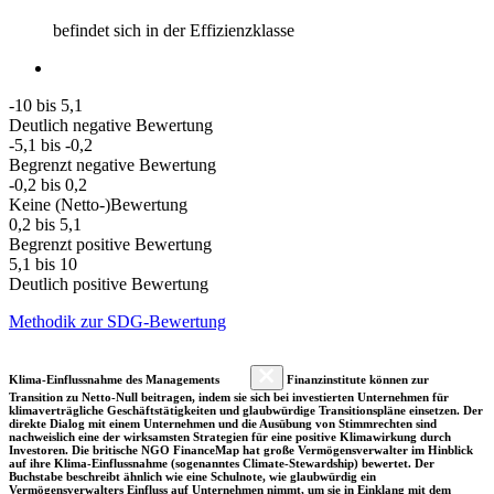
befindet sich in der Effizienzklasse
-10 bis 5,1
Deutlich negative Bewertung
-5,1 bis -0,2
Begrenzt negative Bewertung
-0,2 bis 0,2
Keine (Netto-)Bewertung
0,2 bis 5,1
Begrenzt positive Bewertung
5,1 bis 10
Deutlich positive Bewertung
Methodik zur SDG-Bewertung
Klima-Einflussnahme des Managements
Finanzinstitute können zur
Transition zu Netto-Null beitragen, indem sie sich bei investierten Unternehmen für
klimaverträgliche Geschäftstätigkeiten und glaubwürdige Transitionspläne einsetzen. Der
direkte Dialog mit einem Unternehmen und die Ausübung von Stimmrechten sind
nachweislich eine der wirksamsten Strategien für eine positive Klimawirkung durch
Investoren. Die britische NGO FinanceMap hat große Vermögensverwalter im Hinblick
auf ihre Klima-Einflussnahme (sogenanntes Climate-Stewardship) bewertet. Der
Buchstabe beschreibt ähnlich wie eine Schulnote, wie glaubwürdig ein
Vermögensverwalters Einfluss auf Unternehmen nimmt, um sie in Einklang mit dem