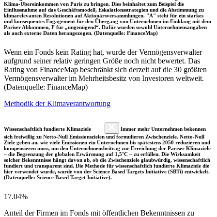
Klima-Übereinkommen von Paris zu bringen. Dies beinhaltet zum Beispiel die
Einflussnahme auf das Geschäftsmodell, Eskalationsstrategien und die Abstimmung zu
klimarelevanten Resolutionen auf Aktionärsversammlungen. "A" steht für ein starkes
und konsequentes Engagement für den Übergang von Unternehmen im Einklang mit dem
Pariser Abkommen, F für „ungenügend“. Dafür wurden sowohl Unternehmensangaben
als auch externe Daten herangezogen. (Datenquelle: FinanceMap)
Wenn ein Fonds kein Rating hat, wurde der Vermögensverwalter
aufgrund seiner relativ geringen Größe noch nicht bewertet. Das
Rating von FinanceMap beschränkt sich derzeit auf die 30 größten
Vermögensverwalter im Mehrheitsbesitz von Investoren weltweit.
(Datenquelle: FinanceMap)
Methodik der Klimaverantwortung
Wissenschaftlich fundierte Klimaziele
Immer mehr Unternehmen bekennen
sich freiwillig zu Netto-Null Emissionszielen und formulieren Zwischenziele. Netto-Null
Ziele geben an, wie viele Emissionen ein Unternehmen bis spätestens 2050 reduzieren und
kompensieren muss, um den Unternehmensbeitrag zur Erreichung der Pariser Klimaziele
– die Begrenzung der globalen Erwärmung auf 1,5°C – zu erfüllen. Die Wirksamkeit
solcher Bekenntnisse hängt davon ab, ob die Zwischenziele glaubwürdig, wissenschaftlich
fundiert und transparent sind. Die Methode für wissenschaftlich fundierte Klimaziele die
hier verwendet wurde, wurde von der Science Based Targets Initiative (SBTi) entwickelt.
(Datenquelle: Science Based Target Initiative).
17.04%
Anteil der Firmen im Fonds mit öffentlichen Bekenntnissen zu