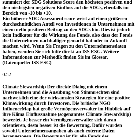
summiert der SDG Solutions Score den höchsten positiven und
den niedrigsten negativen Einfluss auf die SDGs, ebenfalls im
Bereich von -10 bis +10.
Ein höherer SDG Assessment score weist auf einen größeren
durchschnittlichen Anteil von Investitionen in Unternehmen mit
einem netto positiven Beitrag zu den SDGs hin. Dies ist jedoch
kein Indikator für die Wirkung des Fonds, also dass der Fonds
die Unternehmen nachhaltiger gemacht hat oder in Zukunft
machen wird. Wenn Sie Fragen zu den Unternehmensdaten
haben, wenden Sie sich bitte direkt an ISS ESG. Weitere
Informationen zur Methodik finden Sie im Glossar.
(Datenquelle: ISS ESG)
0.52
Climate Stewardship
Der direkte Dialog mit einem
Unternehmen und die Ausübung von Stimmrechten sind
nachweislich eine der wirksamsten Strategien für eine positive
Klimawirkung durch Investoren. Die britische NGO
InfluenceMap hat große Vermögensverwalter im Hinblick auf
ihre Klima-Einflussnahme (sogenanntes Climate-Stewardship)
bewertet. Je besser ein Vermögensverwalter sich daran
orientieren, desto besser ist die Bewertung. Dafür wurden
sowohl Unternehmensangaben als auch externe Daten
herangezogen. Die Bewertung ist für alle Fonds des