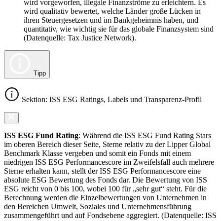
wird vorgeworfen, illegale Finanzströme zu erleichtern. Es
wird qualitativ bewertet, welche Länder große Lücken in
ihren Steuergesetzen und im Bankgeheimnis haben, und
quantitativ, wie wichtig sie für das globale Finanzsystem sind
(Datenquelle: Tax Justice Network).
Tipp
Sektion: ISS ESG Ratings, Labels und Transparenz-Profil
ISS ESG Fund Rating
: Während die ISS ESG Fund Rating Stars
im oberen Bereich dieser Seite, Sterne relativ zu der Lipper Global
Benchmark Klasse vergeben und somit ein Fonds mit einem
niedrigen ISS ESG Performancescore im Zweifelsfall auch mehrere
Sterne erhalten kann, stellt der ISS ESG Performancescore eine
absolute ESG Bewertung des Fonds dar. Die Bewertung von ISS
ESG reicht von 0 bis 100, wobei 100 für „sehr gut“ steht. Für die
Berechnung werden die Einzelbewertungen von Unternehmen in
den Bereichen Umwelt, Soziales und Unternehmensführung
zusammengeführt und auf Fondsebene aggregiert. (Datenquelle: ISS