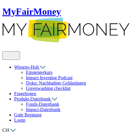
MyFairMoney
Wissens-Hub
Einsteigerkurs
Impact Investing Podcast
Doku: Nachhaltige Geldanlagen
Greenwashing checklist
Fragebogen
Produkt-Datenbank
Fonds-Datenbank
Impact-Datenbank
Gute Beratung
Login
CH