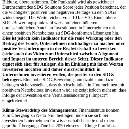
Bildung, übereinstimmen. Die Punktzahl wird als gewichteter
Durchschnitt des SDG Solutions Score jeder Position berechnet, der
die wichtigsten positiven und negativen Beiträge zu den SDGs
widerspiegelt. Die Werte reichen von -10 bis +10. Eine höhere
SDG-Bewertungspunktzahl weist auf einen höheren
durchschnittlichen Anteil an Investitionen in Unternehmen mit
einem positiven Nettobeitrag zu SDG-konformen Lösungen hin.
Dies ist jedoch kein Indikator für die reale Wirkung oder den
Beitrag des Fonds, Unternehmen nachhaltiger zu machen oder
positive Veränderungen in der Realwirtschaft zu bewirken
(siehe auch das Video zum Unterschied zwischen Alignment
und Impact im unteren Bereich dieser Seite). Dieser Indikator
eignet sich eher für Anleger, die im Einklang mit ihren Werten
investieren möchten und daher durchschnittlich in
Unternehmen investieren wollen, die positiv zu den SDGs
beitragen.
Eine hohe SDG-Bewertungspunktzahl kann dazu
beitragen sicherzustellen, dass durchschnittlich in Unternehmen mit
positivem Nettobeitrag investiert wird; sie zeigt jedoch nicht an, dass
infolge der Investition eine Verhaltensänderung („Impact“)
eingetreten ist.
Klima-Stewardship des Managements
: Finanzinstitute können
zum Übergang zu Netto-Null beitragen, indem sie sich bei
investierten Unternehmen für wissenschaftsbasierte und extern
geprüfte Übergangspläne bis 2050 einsetzen. Einige Portfolios