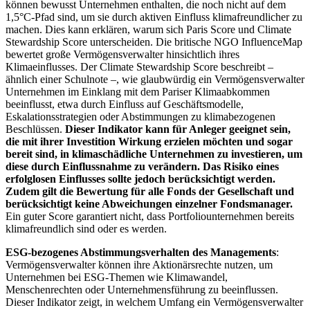
können bewusst Unternehmen enthalten, die noch nicht auf dem
1,5°C-Pfad sind, um sie durch aktiven Einfluss klimafreundlicher zu
machen. Dies kann erklären, warum sich Paris Score und Climate
Stewardship Score unterscheiden. Die britische NGO InfluenceMap
bewertet große Vermögensverwalter hinsichtlich ihres
Klimaeinflusses. Der Climate Stewardship Score beschreibt –
ähnlich einer Schulnote –, wie glaubwürdig ein Vermögensverwalter
Unternehmen im Einklang mit dem Pariser Klimaabkommen
beeinflusst, etwa durch Einfluss auf Geschäftsmodelle,
Eskalationsstrategien oder Abstimmungen zu klimabezogenen
Beschlüssen.
Dieser Indikator kann für Anleger geeignet sein,
die mit ihrer Investition Wirkung erzielen möchten und sogar
bereit sind, in klimaschädliche Unternehmen zu investieren, um
diese durch Einflussnahme zu verändern. Das Risiko eines
erfolglosen Einflusses sollte jedoch berücksichtigt werden.
Zudem gilt die Bewertung für alle Fonds der Gesellschaft und
berücksichtigt keine Abweichungen einzelner Fondsmanager.
Ein guter Score garantiert nicht, dass Portfoliounternehmen bereits
klimafreundlich sind oder es werden.
ESG-bezogenes Abstimmungsverhalten des Managements
:
Vermögensverwalter können ihre Aktionärsrechte nutzen, um
Unternehmen bei ESG-Themen wie Klimawandel,
Menschenrechten oder Unternehmensführung zu beeinflussen.
Dieser Indikator zeigt, in welchem Umfang ein Vermögensverwalter