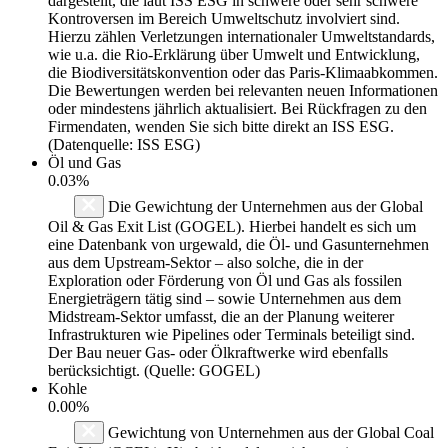
dargestellt, die laut ISS ESG in schwere oder sehr schwere
Kontroversen im Bereich Umweltschutz involviert sind.
Hierzu zählen Verletzungen internationaler Umweltstandards,
wie u.a. die Rio-Erklärung über Umwelt und Entwicklung,
die Biodiversitätskonvention oder das Paris-Klimaabkommen.
Die Bewertungen werden bei relevanten neuen Informationen
oder mindestens jährlich aktualisiert. Bei Rückfragen zu den
Firmendaten, wenden Sie sich bitte direkt an ISS ESG.
(Datenquelle: ISS ESG)
Öl und Gas
0.03%
Die Gewichtung der Unternehmen aus der Global
Oil & Gas Exit List (GOGEL). Hierbei handelt es sich um
eine Datenbank von urgewald, die Öl- und Gasunternehmen
aus dem Upstream-Sektor – also solche, die in der
Exploration oder Förderung von Öl und Gas als fossilen
Energieträgern tätig sind – sowie Unternehmen aus dem
Midstream-Sektor umfasst, die an der Planung weiterer
Infrastrukturen wie Pipelines oder Terminals beteiligt sind.
Der Bau neuer Gas- oder Ölkraftwerke wird ebenfalls
berücksichtigt. (Quelle: GOGEL)
Kohle
0.00%
Gewichtung von Unternehmen aus der Global Coal