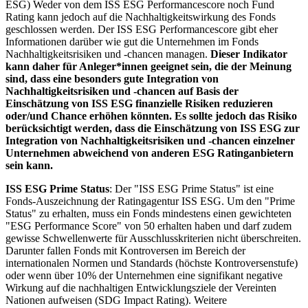
ESG) Weder von dem ISS ESG Performancescore noch Fund
Rating kann jedoch auf die Nachhaltigkeitswirkung des Fonds
geschlossen werden. Der ISS ESG Performancescore gibt eher
Informationen darüber wie gut die Unternehmen im Fonds
Nachhaltigkeitsrisiken und -chancen managen.
Dieser Indikator
kann daher für Anleger*innen geeignet sein, die der Meinung
sind, dass eine besonders gute Integration von
Nachhaltigkeitsrisiken und -chancen auf Basis der
Einschätzung von ISS ESG finanzielle Risiken reduzieren
oder/und Chance erhöhen könnten. Es sollte jedoch das Risiko
berücksichtigt werden, dass die Einschätzung von ISS ESG zur
Integration von Nachhaltigkeitsrisiken und -chancen einzelner
Unternehmen abweichend von anderen ESG Ratinganbietern
sein kann.
ISS ESG Prime Status
: Der "ISS ESG Prime Status" ist eine
Fonds-Auszeichnung der Ratingagentur ISS ESG. Um den "Prime
Status" zu erhalten, muss ein Fonds mindestens einen gewichteten
"ESG Performance Score" von 50 erhalten haben und darf zudem
gewisse Schwellenwerte für Ausschlusskriterien nicht überschreiten.
Darunter fallen Fonds mit Kontroversen im Bereich der
internationalen Normen und Standards (höchste Kontroversenstufe)
oder wenn über 10% der Unternehmen eine signifikant negative
Wirkung auf die nachhaltigen Entwicklungsziele der Vereinten
Nationen aufweisen (SDG Impact Rating). Weitere