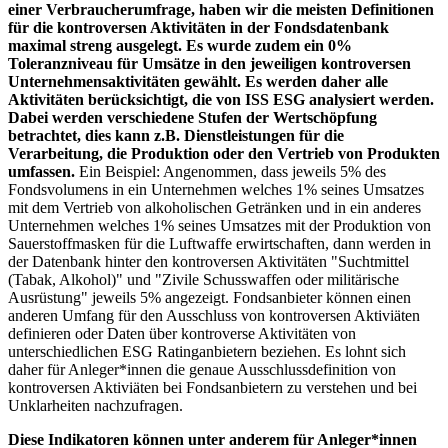
einer Verbraucherumfrage, haben wir die meisten Definitionen
für die kontroversen Aktivitäten in der Fondsdatenbank
maximal streng ausgelegt. Es wurde zudem ein 0%
Toleranzniveau für Umsätze in den jeweiligen kontroversen
Unternehmensaktivitäten gewählt. Es werden daher alle
Aktivitäten berücksichtigt, die von ISS ESG analysiert werden.
Dabei werden verschiedene Stufen der Wertschöpfung
betrachtet, dies kann z.B. Dienstleistungen für die
Verarbeitung, die Produktion oder den Vertrieb von Produkten
umfassen.
Ein Beispiel: Angenommen, dass jeweils 5% des
Fondsvolumens in ein Unternehmen welches 1% seines Umsatzes
mit dem Vertrieb von alkoholischen Getränken und in ein anderes
Unternehmen welches 1% seines Umsatzes mit der Produktion von
Sauerstoffmasken für die Luftwaffe erwirtschaften, dann werden in
der Datenbank hinter den kontroversen Aktivitäten "Suchtmittel
(Tabak, Alkohol)" und "Zivile Schusswaffen oder militärische
Ausrüstung" jeweils 5% angezeigt. Fondsanbieter können einen
anderen Umfang für den Ausschluss von kontroversen Aktiviäten
definieren oder Daten über kontroverse Aktivitäten von
unterschiedlichen ESG Ratinganbietern beziehen. Es lohnt sich
daher für Anleger*innen die genaue Ausschlussdefinition von
kontroversen Aktiviäten bei Fondsanbietern zu verstehen und bei
Unklarheiten nachzufragen.
Diese Indikatoren können unter anderem für Anleger*innen