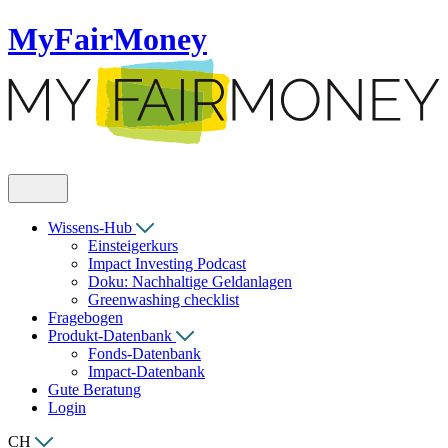
MyFairMoney
Wissens-Hub
Einsteigerkurs
Impact Investing Podcast
Doku: Nachhaltige Geldanlagen
Greenwashing checklist
Fragebogen
Produkt-Datenbank
Fonds-Datenbank
Impact-Datenbank
Gute Beratung
Login
CH