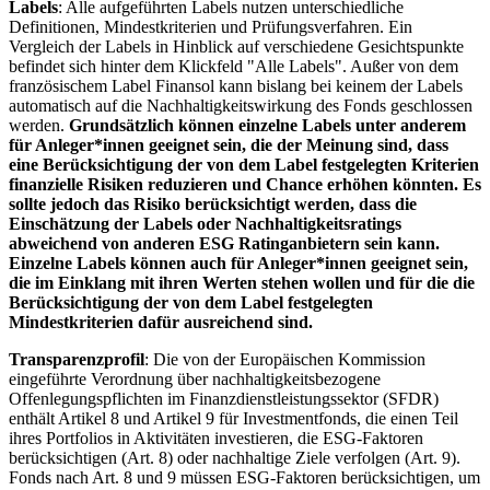
Labels
: Alle aufgeführten Labels nutzen unterschiedliche
Definitionen, Mindestkriterien und Prüfungsverfahren. Ein
Vergleich der Labels in Hinblick auf verschiedene Gesichtspunkte
befindet sich hinter dem Klickfeld "Alle Labels". Außer von dem
französischem Label Finansol kann bislang bei keinem der Labels
automatisch auf die Nachhaltigkeitswirkung des Fonds geschlossen
werden.
Grundsätzlich können einzelne Labels unter anderem
für Anleger*innen geeignet sein, die der Meinung sind, dass
eine Berücksichtigung der von dem Label festgelegten Kriterien
finanzielle Risiken reduzieren und Chance erhöhen könnten. Es
sollte jedoch das Risiko berücksichtigt werden, dass die
Einschätzung der Labels oder Nachhaltigkeitsratings
abweichend von anderen ESG Ratinganbietern sein kann.
Einzelne Labels können auch für Anleger*innen geeignet sein,
die im Einklang mit ihren Werten stehen wollen und für die die
Berücksichtigung der von dem Label festgelegten
Mindestkriterien dafür ausreichend sind.
Transparenzprofil
: Die von der Europäischen Kommission
eingeführte Verordnung über nachhaltigkeitsbezogene
Offenlegungspflichten im Finanzdienstleistungssektor (SFDR)
enthält Artikel 8 und Artikel 9 für Investmentfonds, die einen Teil
ihres Portfolios in Aktivitäten investieren, die ESG-Faktoren
berücksichtigen (Art. 8) oder nachhaltige Ziele verfolgen (Art. 9).
Fonds nach Art. 8 und 9 müssen ESG-Faktoren berücksichtigen, um