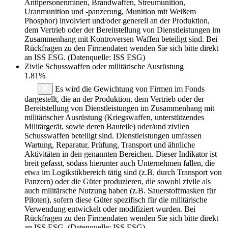
Antipersonenminen, Brandwaffen, Streumunition,
Uranmunition und -panzerung, Munition mit Weißem
Phosphor) involviert und/oder generell an der Produktion,
dem Vertrieb oder der Bereitstellung von Dienstleistungen im
Zusammenhang mit Kontroversen Waffen beteiligt sind. Bei
Rückfragen zu den Firmendaten wenden Sie sich bitte direkt
an ISS ESG. (Datenquelle: ISS ESG)
Zivile Schusswaffen oder militärische Ausrüstung
1.81%
Es wird die Gewichtung von Firmen im Fonds
dargestellt, die an der Produktion, dem Vertrieb oder der
Bereitstellung von Dienstleistungen im Zusammenhang mit
militärischer Ausrüstung (Kriegswaffen, unterstützendes
Militärgerät, sowie deren Bauteile) oder/und zivilen
Schusswaffen beteiligt sind. Dienstleistungen umfassen
Wartung, Reparatur, Prüfung, Transport und ähnliche
Aktivitäten in den genannten Bereichen. Dieser Indikator ist
breit gefasst, sodass hierunter auch Unternehmen fallen, die
etwa im Logikstikbereich tätig sind (z.B. durch Transport von
Panzern) oder die Güter produzieren, die sowohl zivile als
auch militärsche Nutzung haben (z.B. Sauerstoffmasken für
Piloten), sofern diese Güter spezifisch für die militärische
Verwendung entwickelt oder modifiziert wurden. Bei
Rückfragen zu den Firmendaten wenden Sie sich bitte direkt
an ISS ESG. (Datenquelle: ISS ESG)