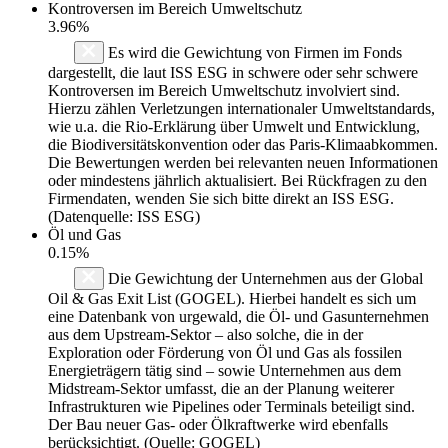
Kontroversen im Bereich Umweltschutz
3.96%
Es wird die Gewichtung von Firmen im Fonds
dargestellt, die laut ISS ESG in schwere oder sehr schwere
Kontroversen im Bereich Umweltschutz involviert sind.
Hierzu zählen Verletzungen internationaler Umweltstandards,
wie u.a. die Rio-Erklärung über Umwelt und Entwicklung,
die Biodiversitätskonvention oder das Paris-Klimaabkommen.
Die Bewertungen werden bei relevanten neuen Informationen
oder mindestens jährlich aktualisiert. Bei Rückfragen zu den
Firmendaten, wenden Sie sich bitte direkt an ISS ESG.
(Datenquelle: ISS ESG)
Öl und Gas
0.15%
Die Gewichtung der Unternehmen aus der Global
Oil & Gas Exit List (GOGEL). Hierbei handelt es sich um
eine Datenbank von urgewald, die Öl- und Gasunternehmen
aus dem Upstream-Sektor – also solche, die in der
Exploration oder Förderung von Öl und Gas als fossilen
Energieträgern tätig sind – sowie Unternehmen aus dem
Midstream-Sektor umfasst, die an der Planung weiterer
Infrastrukturen wie Pipelines oder Terminals beteiligt sind.
Der Bau neuer Gas- oder Ölkraftwerke wird ebenfalls
berücksichtigt. (Quelle: GOGEL)