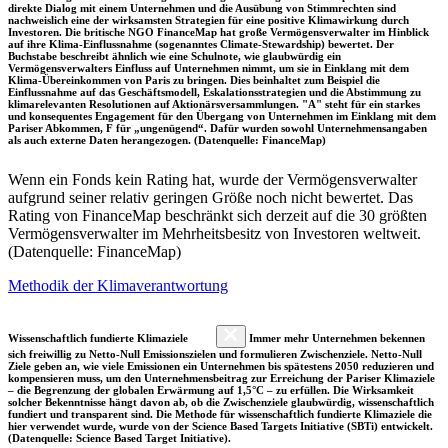
direkte Dialog mit einem Unternehmen und die Ausübung von Stimmrechten sind
nachweislich eine der wirksamsten Strategien für eine positive Klimawirkung durch
Investoren. Die britische NGO FinanceMap hat große Vermögensverwalter im Hinblick
auf ihre Klima-Einflussnahme (sogenanntes Climate-Stewardship) bewertet. Der
Buchstabe beschreibt ähnlich wie eine Schulnote, wie glaubwürdig ein
Vermögensverwalters Einfluss auf Unternehmen nimmt, um sie in Einklang mit dem
Klima-Übereinkommen von Paris zu bringen. Dies beinhaltet zum Beispiel die
Einflussnahme auf das Geschäftsmodell, Eskalationsstrategien und die Abstimmung zu
klimarelevanten Resolutionen auf Aktionärsversammlungen. "A" steht für ein starkes
und konsequentes Engagement für den Übergang von Unternehmen im Einklang mit dem
Pariser Abkommen, F für „ungenügend“. Dafür wurden sowohl Unternehmensangaben
als auch externe Daten herangezogen. (Datenquelle: FinanceMap)
Wenn ein Fonds kein Rating hat, wurde der Vermögensverwalter
aufgrund seiner relativ geringen Größe noch nicht bewertet. Das
Rating von FinanceMap beschränkt sich derzeit auf die 30 größten
Vermögensverwalter im Mehrheitsbesitz von Investoren weltweit.
(Datenquelle: FinanceMap)
Methodik der Klimaverantwortung
Wissenschaftlich fundierte Klimaziele
Immer mehr Unternehmen bekennen
sich freiwillig zu Netto-Null Emissionszielen und formulieren Zwischenziele. Netto-Null
Ziele geben an, wie viele Emissionen ein Unternehmen bis spätestens 2050 reduzieren und
kompensieren muss, um den Unternehmensbeitrag zur Erreichung der Pariser Klimaziele
– die Begrenzung der globalen Erwärmung auf 1,5°C – zu erfüllen. Die Wirksamkeit
solcher Bekenntnisse hängt davon ab, ob die Zwischenziele glaubwürdig, wissenschaftlich
fundiert und transparent sind. Die Methode für wissenschaftlich fundierte Klimaziele die
hier verwendet wurde, wurde von der Science Based Targets Initiative (SBTi) entwickelt.
(Datenquelle: Science Based Target Initiative).