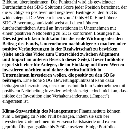
Bildung, übereinstimmen. Die Punktzahl wird als gewichteter
Durchschnitt des SDG Solutions Score jeder Position berechnet, der
die wichtigsten positiven und negativen Beiträge zu den SDGs
widerspiegelt. Die Werte reichen von -10 bis +10. Eine höhere
SDG-Bewertungspunktzahl weist auf einen höheren
durchschnittlichen Anteil an Investitionen in Unternehmen mit
einem positiven Nettobeitrag zu SDG-konformen Lösungen hin.
Dies ist jedoch kein Indikator für die reale Wirkung oder den
Beitrag des Fonds, Unternehmen nachhaltiger zu machen oder
positive Veränderungen in der Realwirtschaft zu bewirken
(siehe auch das Video zum Unterschied zwischen Alignment
und Impact im unteren Bereich dieser Seite). Dieser Indikator
eignet sich eher für Anleger, die im Einklang mit ihren Werten
investieren möchten und daher durchschnittlich in
Unternehmen investieren wollen, die positiv zu den SDGs
beitragen.
Eine hohe SDG-Bewertungspunktzahl kann dazu
beitragen sicherzustellen, dass durchschnittlich in Unternehmen mit
positivem Nettobeitrag investiert wird; sie zeigt jedoch nicht an, dass
infolge der Investition eine Verhaltensänderung („Impact“)
eingetreten ist.
Klima-Stewardship des Managements
: Finanzinstitute können
zum Übergang zu Netto-Null beitragen, indem sie sich bei
investierten Unternehmen für wissenschaftsbasierte und extern
geprüfte Übergangspläne bis 2050 einsetzen. Einige Portfolios