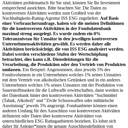
Aktivitäten problematisch für Sie sind, können Sie Ihr Investment
entsprechend ausrichten. Bitte beachten Sie: Die Daten zu
kontroversen Aktivitäten werden zum Großteil von der
Nachhaltigkeits-Rating-Agentur ISS ESG zugeliefert.
Auf Basis
einer Verbraucherumfrage, haben wir die meisten Definitionen
für die kontroversen Aktivitäten in der Fondsdatenbank
maximal streng ausgelegt. Es wurde zudem ein 0%
Toleranzniveau für Umsätze in den jeweiligen kontroversen
Unternehmensaktivitäten gewählt. Es werden daher alle
Aktivitäten berücksichtigt, die von ISS ESG analysiert werden.
Dabei werden verschiedene Stufen der Wertschöpfung
betrachtet, dies kann z.B. Dienstleistungen für die
Verarbeitung, die Produktion oder den Vertrieb von Produkten
umfassen.
Ein Beispiel: Angenommen, dass jeweils 5% des
Fondsvolumens in ein Unternehmen welches 1% seines Umsatzes
mit dem Vertrieb von alkoholischen Getränken und in ein anderes
Unternehmen welches 1% seines Umsatzes mit der Produktion von
Sauerstoffmasken für die Luftwaffe erwirtschaften, dann werden in
der Datenbank hinter den kontroversen Aktivitäten "Suchtmittel
(Tabak, Alkohol)" und "Zivile Schusswaffen oder militärische
Ausrüstung" jeweils 5% angezeigt. Fondsanbieter können einen
anderen Umfang für den Ausschluss von kontroversen Aktiviäten
definieren oder Daten über kontroverse Aktivitäten von
unterschiedlichen ESG Ratinganbietern beziehen. Es lohnt sich
daher für Anleger*innen die genaue Ausschlussdefinition von