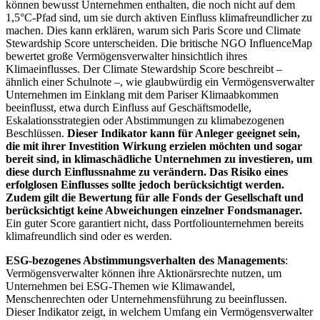
können bewusst Unternehmen enthalten, die noch nicht auf dem
1,5°C-Pfad sind, um sie durch aktiven Einfluss klimafreundlicher zu
machen. Dies kann erklären, warum sich Paris Score und Climate
Stewardship Score unterscheiden. Die britische NGO InfluenceMap
bewertet große Vermögensverwalter hinsichtlich ihres
Klimaeinflusses. Der Climate Stewardship Score beschreibt –
ähnlich einer Schulnote –, wie glaubwürdig ein Vermögensverwalter
Unternehmen im Einklang mit dem Pariser Klimaabkommen
beeinflusst, etwa durch Einfluss auf Geschäftsmodelle,
Eskalationsstrategien oder Abstimmungen zu klimabezogenen
Beschlüssen.
Dieser Indikator kann für Anleger geeignet sein,
die mit ihrer Investition Wirkung erzielen möchten und sogar
bereit sind, in klimaschädliche Unternehmen zu investieren, um
diese durch Einflussnahme zu verändern. Das Risiko eines
erfolglosen Einflusses sollte jedoch berücksichtigt werden.
Zudem gilt die Bewertung für alle Fonds der Gesellschaft und
berücksichtigt keine Abweichungen einzelner Fondsmanager.
Ein guter Score garantiert nicht, dass Portfoliounternehmen bereits
klimafreundlich sind oder es werden.
ESG-bezogenes Abstimmungsverhalten des Managements
:
Vermögensverwalter können ihre Aktionärsrechte nutzen, um
Unternehmen bei ESG-Themen wie Klimawandel,
Menschenrechten oder Unternehmensführung zu beeinflussen.
Dieser Indikator zeigt, in welchem Umfang ein Vermögensverwalter