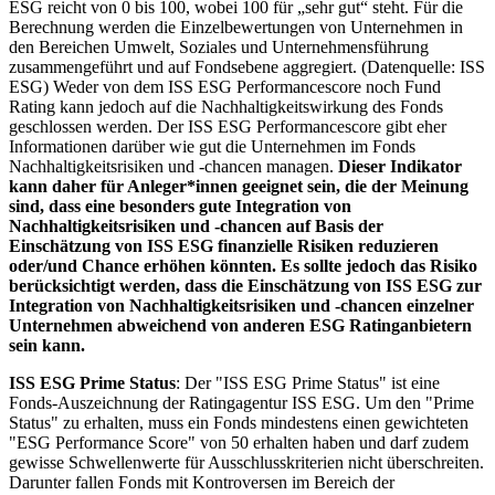
ESG reicht von 0 bis 100, wobei 100 für „sehr gut“ steht. Für die
Berechnung werden die Einzelbewertungen von Unternehmen in
den Bereichen Umwelt, Soziales und Unternehmensführung
zusammengeführt und auf Fondsebene aggregiert. (Datenquelle: ISS
ESG) Weder von dem ISS ESG Performancescore noch Fund
Rating kann jedoch auf die Nachhaltigkeitswirkung des Fonds
geschlossen werden. Der ISS ESG Performancescore gibt eher
Informationen darüber wie gut die Unternehmen im Fonds
Nachhaltigkeitsrisiken und -chancen managen.
Dieser Indikator
kann daher für Anleger*innen geeignet sein, die der Meinung
sind, dass eine besonders gute Integration von
Nachhaltigkeitsrisiken und -chancen auf Basis der
Einschätzung von ISS ESG finanzielle Risiken reduzieren
oder/und Chance erhöhen könnten. Es sollte jedoch das Risiko
berücksichtigt werden, dass die Einschätzung von ISS ESG zur
Integration von Nachhaltigkeitsrisiken und -chancen einzelner
Unternehmen abweichend von anderen ESG Ratinganbietern
sein kann.
ISS ESG Prime Status
: Der "ISS ESG Prime Status" ist eine
Fonds-Auszeichnung der Ratingagentur ISS ESG. Um den "Prime
Status" zu erhalten, muss ein Fonds mindestens einen gewichteten
"ESG Performance Score" von 50 erhalten haben und darf zudem
gewisse Schwellenwerte für Ausschlusskriterien nicht überschreiten.
Darunter fallen Fonds mit Kontroversen im Bereich der