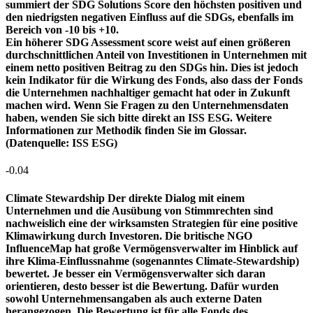
summiert der SDG Solutions Score den höchsten positiven und
den niedrigsten negativen Einfluss auf die SDGs, ebenfalls im
Bereich von -10 bis +10.
Ein höherer SDG Assessment score weist auf einen größeren
durchschnittlichen Anteil von Investitionen in Unternehmen mit
einem netto positiven Beitrag zu den SDGs hin. Dies ist jedoch
kein Indikator für die Wirkung des Fonds, also dass der Fonds
die Unternehmen nachhaltiger gemacht hat oder in Zukunft
machen wird. Wenn Sie Fragen zu den Unternehmensdaten
haben, wenden Sie sich bitte direkt an ISS ESG. Weitere
Informationen zur Methodik finden Sie im Glossar.
(Datenquelle: ISS ESG)
-0.04
Climate Stewardship
Der direkte Dialog mit einem
Unternehmen und die Ausübung von Stimmrechten sind
nachweislich eine der wirksamsten Strategien für eine positive
Klimawirkung durch Investoren. Die britische NGO
InfluenceMap hat große Vermögensverwalter im Hinblick auf
ihre Klima-Einflussnahme (sogenanntes Climate-Stewardship)
bewertet. Je besser ein Vermögensverwalter sich daran
orientieren, desto besser ist die Bewertung. Dafür wurden
sowohl Unternehmensangaben als auch externe Daten
herangezogen. Die Bewertung ist für alle Fonds des