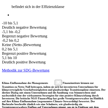
befindet sich in der Effizienzklasse
-10 bis 5,1
Deutlich negative Bewertung
-5,1 bis -0,2
Begrenzt negative Bewertung
-0,2 bis 0,2
Keine (Netto-)Bewertung
0,2 bis 5,1
Begrenzt positive Bewertung
5,1 bis 10
Deutlich positive Bewertung
Methodik zur SDG-Bewertung
Klima-Einflussnahme des Managements
Finanzinstitute können zur
Transition zu Netto-Null beitragen, indem sie sich bei investierten Unternehmen für
klimaverträgliche Geschäftstätigkeiten und glaubwürdige Transitionspläne einsetzen. Der
direkte Dialog mit einem Unternehmen und die Ausübung von Stimmrechten sind
nachweislich eine der wirksamsten Strategien für eine positive Klimawirkung durch
Investoren. Die britische NGO FinanceMap hat große Vermögensverwalter im Hinblick
auf ihre Klima-Einflussnahme (sogenanntes Climate-Stewardship) bewertet. Der
Buchstabe beschreibt ähnlich wie eine Schulnote, wie glaubwürdig ein
Vermögensverwalters Einfluss auf Unternehmen nimmt, um sie in Einklang mit dem