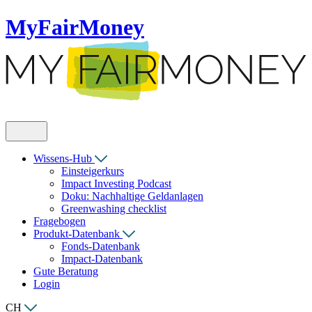
MyFairMoney
Wissens-Hub
Einsteigerkurs
Impact Investing Podcast
Doku: Nachhaltige Geldanlagen
Greenwashing checklist
Fragebogen
Produkt-Datenbank
Fonds-Datenbank
Impact-Datenbank
Gute Beratung
Login
CH