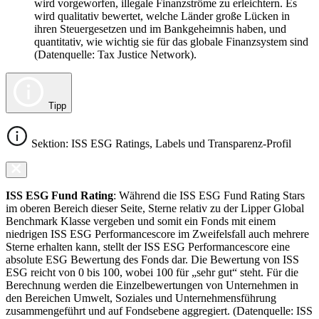
wird vorgeworfen, illegale Finanzströme zu erleichtern. Es
wird qualitativ bewertet, welche Länder große Lücken in
ihren Steuergesetzen und im Bankgeheimnis haben, und
quantitativ, wie wichtig sie für das globale Finanzsystem sind
(Datenquelle: Tax Justice Network).
Tipp
Sektion: ISS ESG Ratings, Labels und Transparenz-Profil
ISS ESG Fund Rating
: Während die ISS ESG Fund Rating Stars
im oberen Bereich dieser Seite, Sterne relativ zu der Lipper Global
Benchmark Klasse vergeben und somit ein Fonds mit einem
niedrigen ISS ESG Performancescore im Zweifelsfall auch mehrere
Sterne erhalten kann, stellt der ISS ESG Performancescore eine
absolute ESG Bewertung des Fonds dar. Die Bewertung von ISS
ESG reicht von 0 bis 100, wobei 100 für „sehr gut“ steht. Für die
Berechnung werden die Einzelbewertungen von Unternehmen in
den Bereichen Umwelt, Soziales und Unternehmensführung
zusammengeführt und auf Fondsebene aggregiert. (Datenquelle: ISS