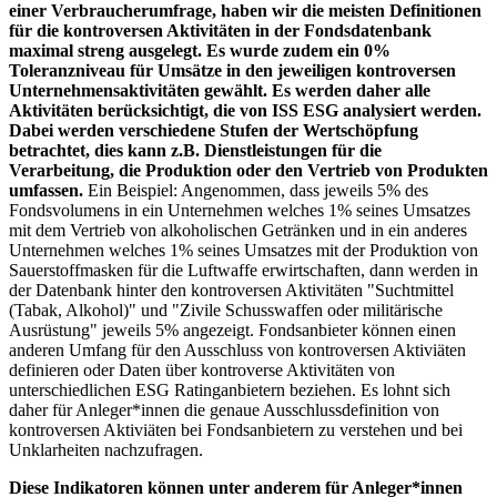
einer Verbraucherumfrage, haben wir die meisten Definitionen
für die kontroversen Aktivitäten in der Fondsdatenbank
maximal streng ausgelegt. Es wurde zudem ein 0%
Toleranzniveau für Umsätze in den jeweiligen kontroversen
Unternehmensaktivitäten gewählt. Es werden daher alle
Aktivitäten berücksichtigt, die von ISS ESG analysiert werden.
Dabei werden verschiedene Stufen der Wertschöpfung
betrachtet, dies kann z.B. Dienstleistungen für die
Verarbeitung, die Produktion oder den Vertrieb von Produkten
umfassen.
Ein Beispiel: Angenommen, dass jeweils 5% des
Fondsvolumens in ein Unternehmen welches 1% seines Umsatzes
mit dem Vertrieb von alkoholischen Getränken und in ein anderes
Unternehmen welches 1% seines Umsatzes mit der Produktion von
Sauerstoffmasken für die Luftwaffe erwirtschaften, dann werden in
der Datenbank hinter den kontroversen Aktivitäten "Suchtmittel
(Tabak, Alkohol)" und "Zivile Schusswaffen oder militärische
Ausrüstung" jeweils 5% angezeigt. Fondsanbieter können einen
anderen Umfang für den Ausschluss von kontroversen Aktiviäten
definieren oder Daten über kontroverse Aktivitäten von
unterschiedlichen ESG Ratinganbietern beziehen. Es lohnt sich
daher für Anleger*innen die genaue Ausschlussdefinition von
kontroversen Aktiviäten bei Fondsanbietern zu verstehen und bei
Unklarheiten nachzufragen.
Diese Indikatoren können unter anderem für Anleger*innen