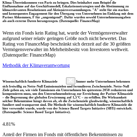
Klima-Übereinkommen von Paris zu bringen. Dies beinhaltet zum Beispiel die
Einflussnahme auf das Geschäftsmodell, Eskalationsstrategien und die Abstimmung zu
klimarelevanten Resolutionen auf Aktionärsversammlungen. "A" steht für ein starkes
und konsequentes Engagement für den Übergang von Unternehmen im Einklang mit dem
Pariser Abkommen, F für „ungenügend“. Dafür wurden sowohl Unternehmensangaben
als auch externe Daten herangezogen. (Datenquelle: FinanceMap)
Wenn ein Fonds kein Rating hat, wurde der Vermögensverwalter
aufgrund seiner relativ geringen Größe noch nicht bewertet. Das
Rating von FinanceMap beschränkt sich derzeit auf die 30 größten
Vermögensverwalter im Mehrheitsbesitz von Investoren weltweit.
(Datenquelle: FinanceMap)
Methodik der Klimaverantwortung
Wissenschaftlich fundierte Klimaziele
Immer mehr Unternehmen bekennen
sich freiwillig zu Netto-Null Emissionszielen und formulieren Zwischenziele. Netto-Null
Ziele geben an, wie viele Emissionen ein Unternehmen bis spätestens 2050 reduzieren und
kompensieren muss, um den Unternehmensbeitrag zur Erreichung der Pariser Klimaziele
– die Begrenzung der globalen Erwärmung auf 1,5°C – zu erfüllen. Die Wirksamkeit
solcher Bekenntnisse hängt davon ab, ob die Zwischenziele glaubwürdig, wissenschaftlich
fundiert und transparent sind. Die Methode für wissenschaftlich fundierte Klimaziele die
hier verwendet wurde, wurde von der Science Based Targets Initiative (SBTi) entwickelt.
(Datenquelle: Science Based Target Initiative).
4.81%
Anteil der Firmen im Fonds mit öffentlichen Bekenntnissen zu