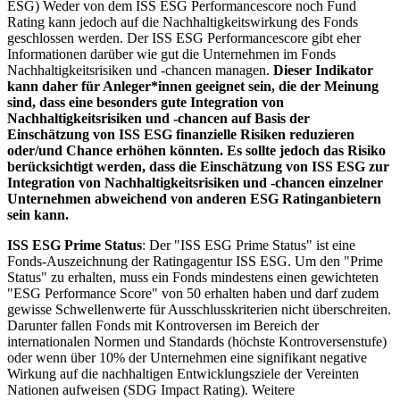
ESG) Weder von dem ISS ESG Performancescore noch Fund
Rating kann jedoch auf die Nachhaltigkeitswirkung des Fonds
geschlossen werden. Der ISS ESG Performancescore gibt eher
Informationen darüber wie gut die Unternehmen im Fonds
Nachhaltigkeitsrisiken und -chancen managen.
Dieser Indikator
kann daher für Anleger*innen geeignet sein, die der Meinung
sind, dass eine besonders gute Integration von
Nachhaltigkeitsrisiken und -chancen auf Basis der
Einschätzung von ISS ESG finanzielle Risiken reduzieren
oder/und Chance erhöhen könnten. Es sollte jedoch das Risiko
berücksichtigt werden, dass die Einschätzung von ISS ESG zur
Integration von Nachhaltigkeitsrisiken und -chancen einzelner
Unternehmen abweichend von anderen ESG Ratinganbietern
sein kann.
ISS ESG Prime Status
: Der "ISS ESG Prime Status" ist eine
Fonds-Auszeichnung der Ratingagentur ISS ESG. Um den "Prime
Status" zu erhalten, muss ein Fonds mindestens einen gewichteten
"ESG Performance Score" von 50 erhalten haben und darf zudem
gewisse Schwellenwerte für Ausschlusskriterien nicht überschreiten.
Darunter fallen Fonds mit Kontroversen im Bereich der
internationalen Normen und Standards (höchste Kontroversenstufe)
oder wenn über 10% der Unternehmen eine signifikant negative
Wirkung auf die nachhaltigen Entwicklungsziele der Vereinten
Nationen aufweisen (SDG Impact Rating). Weitere