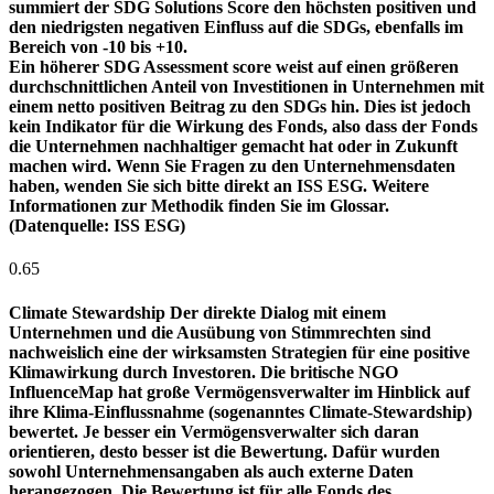
summiert der SDG Solutions Score den höchsten positiven und
den niedrigsten negativen Einfluss auf die SDGs, ebenfalls im
Bereich von -10 bis +10.
Ein höherer SDG Assessment score weist auf einen größeren
durchschnittlichen Anteil von Investitionen in Unternehmen mit
einem netto positiven Beitrag zu den SDGs hin. Dies ist jedoch
kein Indikator für die Wirkung des Fonds, also dass der Fonds
die Unternehmen nachhaltiger gemacht hat oder in Zukunft
machen wird. Wenn Sie Fragen zu den Unternehmensdaten
haben, wenden Sie sich bitte direkt an ISS ESG. Weitere
Informationen zur Methodik finden Sie im Glossar.
(Datenquelle: ISS ESG)
0.65
Climate Stewardship
Der direkte Dialog mit einem
Unternehmen und die Ausübung von Stimmrechten sind
nachweislich eine der wirksamsten Strategien für eine positive
Klimawirkung durch Investoren. Die britische NGO
InfluenceMap hat große Vermögensverwalter im Hinblick auf
ihre Klima-Einflussnahme (sogenanntes Climate-Stewardship)
bewertet. Je besser ein Vermögensverwalter sich daran
orientieren, desto besser ist die Bewertung. Dafür wurden
sowohl Unternehmensangaben als auch externe Daten
herangezogen. Die Bewertung ist für alle Fonds des