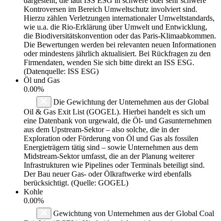
dargestellt, die laut ISS ESG in schwere oder sehr schwere
Kontroversen im Bereich Umweltschutz involviert sind.
Hierzu zählen Verletzungen internationaler Umweltstandards,
wie u.a. die Rio-Erklärung über Umwelt und Entwicklung,
die Biodiversitätskonvention oder das Paris-Klimaabkommen.
Die Bewertungen werden bei relevanten neuen Informationen
oder mindestens jährlich aktualisiert. Bei Rückfragen zu den
Firmendaten, wenden Sie sich bitte direkt an ISS ESG.
(Datenquelle: ISS ESG)
Öl und Gas
0.00%
Die Gewichtung der Unternehmen aus der Global
Oil & Gas Exit List (GOGEL). Hierbei handelt es sich um
eine Datenbank von urgewald, die Öl- und Gasunternehmen
aus dem Upstream-Sektor – also solche, die in der
Exploration oder Förderung von Öl und Gas als fossilen
Energieträgern tätig sind – sowie Unternehmen aus dem
Midstream-Sektor umfasst, die an der Planung weiterer
Infrastrukturen wie Pipelines oder Terminals beteiligt sind.
Der Bau neuer Gas- oder Ölkraftwerke wird ebenfalls
berücksichtigt. (Quelle: GOGEL)
Kohle
0.00%
Gewichtung von Unternehmen aus der Global Coal