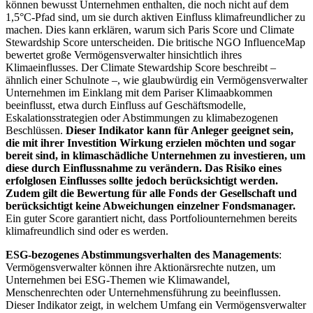
können bewusst Unternehmen enthalten, die noch nicht auf dem
1,5°C-Pfad sind, um sie durch aktiven Einfluss klimafreundlicher zu
machen. Dies kann erklären, warum sich Paris Score und Climate
Stewardship Score unterscheiden. Die britische NGO InfluenceMap
bewertet große Vermögensverwalter hinsichtlich ihres
Klimaeinflusses. Der Climate Stewardship Score beschreibt –
ähnlich einer Schulnote –, wie glaubwürdig ein Vermögensverwalter
Unternehmen im Einklang mit dem Pariser Klimaabkommen
beeinflusst, etwa durch Einfluss auf Geschäftsmodelle,
Eskalationsstrategien oder Abstimmungen zu klimabezogenen
Beschlüssen.
Dieser Indikator kann für Anleger geeignet sein,
die mit ihrer Investition Wirkung erzielen möchten und sogar
bereit sind, in klimaschädliche Unternehmen zu investieren, um
diese durch Einflussnahme zu verändern. Das Risiko eines
erfolglosen Einflusses sollte jedoch berücksichtigt werden.
Zudem gilt die Bewertung für alle Fonds der Gesellschaft und
berücksichtigt keine Abweichungen einzelner Fondsmanager.
Ein guter Score garantiert nicht, dass Portfoliounternehmen bereits
klimafreundlich sind oder es werden.
ESG-bezogenes Abstimmungsverhalten des Managements
:
Vermögensverwalter können ihre Aktionärsrechte nutzen, um
Unternehmen bei ESG-Themen wie Klimawandel,
Menschenrechten oder Unternehmensführung zu beeinflussen.
Dieser Indikator zeigt, in welchem Umfang ein Vermögensverwalter