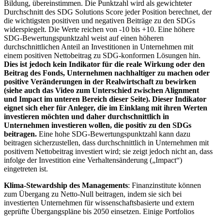
Bildung, übereinstimmen. Die Punktzahl wird als gewichteter
Durchschnitt des SDG Solutions Score jeder Position berechnet, der
die wichtigsten positiven und negativen Beiträge zu den SDGs
widerspiegelt. Die Werte reichen von -10 bis +10. Eine höhere
SDG-Bewertungspunktzahl weist auf einen höheren
durchschnittlichen Anteil an Investitionen in Unternehmen mit
einem positiven Nettobeitrag zu SDG-konformen Lösungen hin.
Dies ist jedoch kein Indikator für die reale Wirkung oder den
Beitrag des Fonds, Unternehmen nachhaltiger zu machen oder
positive Veränderungen in der Realwirtschaft zu bewirken
(siehe auch das Video zum Unterschied zwischen Alignment
und Impact im unteren Bereich dieser Seite). Dieser Indikator
eignet sich eher für Anleger, die im Einklang mit ihren Werten
investieren möchten und daher durchschnittlich in
Unternehmen investieren wollen, die positiv zu den SDGs
beitragen.
Eine hohe SDG-Bewertungspunktzahl kann dazu
beitragen sicherzustellen, dass durchschnittlich in Unternehmen mit
positivem Nettobeitrag investiert wird; sie zeigt jedoch nicht an, dass
infolge der Investition eine Verhaltensänderung („Impact“)
eingetreten ist.
Klima-Stewardship des Managements
: Finanzinstitute können
zum Übergang zu Netto-Null beitragen, indem sie sich bei
investierten Unternehmen für wissenschaftsbasierte und extern
geprüfte Übergangspläne bis 2050 einsetzen. Einige Portfolios