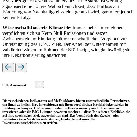
ESG-bezogene Beschlüsse unterstützt. Eine starke Bewertung
signalisiert eine höhere Wahrscheinlichkeit, dass Einfluss zur
Förderung von Nachhaltigkeitszielen genutzt wird, garantiert jedoch
keinen Erfolg.
Wissenschaftsbasierte Klimaziele
: Immer mehr Unternehmen
verpflichten sich zu Netto-Null-Emissionen und setzen
Zwischenziele im Einklang mit wissenschaftlichen Vorgaben zur
Unterstützung des 1,5°C-Ziels. Der Anteil der Unternehmen mit
validierten Zielen im Rahmen der SBTi zeigt, wie glaubwürdig sie
ihre Dekarbonisierung ausrichten.
SDG Assessment
Die verschiedenen Indikatoren auf MyFairMoney bieten unterschiedliche Perspektiven,
um Ihnen zu helfen, Ihre Investitionen mit Ihren persönlichen Nachhaltigkeitszielen in
Einklang zu bringen. Ob Sie einen realen Einfluss erzielen, gemäß Ihren Werten
investieren oder die ESG-Leistung bewerten möchten – diese Tools bieten Einblicke, die
auf Ihre spezifischen Ziele zugeschnitten sind. Das Verständnis des Zwecks jedes
Indikators kann Sie dabei unterstützen, fundierte und sinnvolle
Investitionsentscheidungen zu treffen.