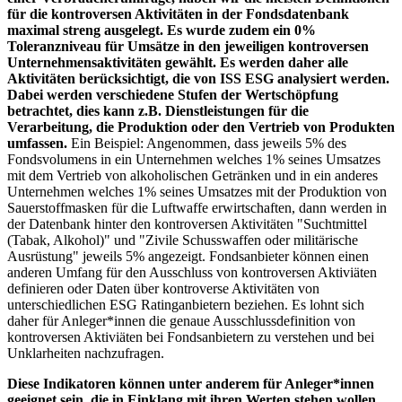
für die kontroversen Aktivitäten in der Fondsdatenbank
maximal streng ausgelegt. Es wurde zudem ein 0%
Toleranzniveau für Umsätze in den jeweiligen kontroversen
Unternehmensaktivitäten gewählt. Es werden daher alle
Aktivitäten berücksichtigt, die von ISS ESG analysiert werden.
Dabei werden verschiedene Stufen der Wertschöpfung
betrachtet, dies kann z.B. Dienstleistungen für die
Verarbeitung, die Produktion oder den Vertrieb von Produkten
umfassen.
Ein Beispiel: Angenommen, dass jeweils 5% des
Fondsvolumens in ein Unternehmen welches 1% seines Umsatzes
mit dem Vertrieb von alkoholischen Getränken und in ein anderes
Unternehmen welches 1% seines Umsatzes mit der Produktion von
Sauerstoffmasken für die Luftwaffe erwirtschaften, dann werden in
der Datenbank hinter den kontroversen Aktivitäten "Suchtmittel
(Tabak, Alkohol)" und "Zivile Schusswaffen oder militärische
Ausrüstung" jeweils 5% angezeigt. Fondsanbieter können einen
anderen Umfang für den Ausschluss von kontroversen Aktiviäten
definieren oder Daten über kontroverse Aktivitäten von
unterschiedlichen ESG Ratinganbietern beziehen. Es lohnt sich
daher für Anleger*innen die genaue Ausschlussdefinition von
kontroversen Aktiviäten bei Fondsanbietern zu verstehen und bei
Unklarheiten nachzufragen.
Diese Indikatoren können unter anderem für Anleger*innen
geeignet sein, die in Einklang mit ihren Werten stehen wollen