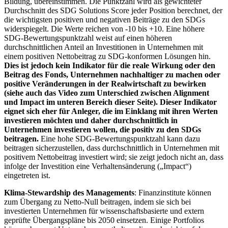
Bildung, übereinstimmen. Die Punktzahl wird als gewichteter
Durchschnitt des SDG Solutions Score jeder Position berechnet, der
die wichtigsten positiven und negativen Beiträge zu den SDGs
widerspiegelt. Die Werte reichen von -10 bis +10. Eine höhere
SDG-Bewertungspunktzahl weist auf einen höheren
durchschnittlichen Anteil an Investitionen in Unternehmen mit
einem positiven Nettobeitrag zu SDG-konformen Lösungen hin.
Dies ist jedoch kein Indikator für die reale Wirkung oder den
Beitrag des Fonds, Unternehmen nachhaltiger zu machen oder
positive Veränderungen in der Realwirtschaft zu bewirken
(siehe auch das Video zum Unterschied zwischen Alignment
und Impact im unteren Bereich dieser Seite). Dieser Indikator
eignet sich eher für Anleger, die im Einklang mit ihren Werten
investieren möchten und daher durchschnittlich in
Unternehmen investieren wollen, die positiv zu den SDGs
beitragen.
Eine hohe SDG-Bewertungspunktzahl kann dazu
beitragen sicherzustellen, dass durchschnittlich in Unternehmen mit
positivem Nettobeitrag investiert wird; sie zeigt jedoch nicht an, dass
infolge der Investition eine Verhaltensänderung („Impact“)
eingetreten ist.
Klima-Stewardship des Managements
: Finanzinstitute können
zum Übergang zu Netto-Null beitragen, indem sie sich bei
investierten Unternehmen für wissenschaftsbasierte und extern
geprüfte Übergangspläne bis 2050 einsetzen. Einige Portfolios