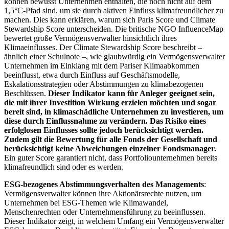
können bewusst Unternehmen enthalten, die noch nicht auf dem
1,5°C-Pfad sind, um sie durch aktiven Einfluss klimafreundlicher zu
machen. Dies kann erklären, warum sich Paris Score und Climate
Stewardship Score unterscheiden. Die britische NGO InfluenceMap
bewertet große Vermögensverwalter hinsichtlich ihres
Klimaeinflusses. Der Climate Stewardship Score beschreibt –
ähnlich einer Schulnote –, wie glaubwürdig ein Vermögensverwalter
Unternehmen im Einklang mit dem Pariser Klimaabkommen
beeinflusst, etwa durch Einfluss auf Geschäftsmodelle,
Eskalationsstrategien oder Abstimmungen zu klimabezogenen
Beschlüssen.
Dieser Indikator kann für Anleger geeignet sein,
die mit ihrer Investition Wirkung erzielen möchten und sogar
bereit sind, in klimaschädliche Unternehmen zu investieren, um
diese durch Einflussnahme zu verändern. Das Risiko eines
erfolglosen Einflusses sollte jedoch berücksichtigt werden.
Zudem gilt die Bewertung für alle Fonds der Gesellschaft und
berücksichtigt keine Abweichungen einzelner Fondsmanager.
Ein guter Score garantiert nicht, dass Portfoliounternehmen bereits
klimafreundlich sind oder es werden.
ESG-bezogenes Abstimmungsverhalten des Managements
:
Vermögensverwalter können ihre Aktionärsrechte nutzen, um
Unternehmen bei ESG-Themen wie Klimawandel,
Menschenrechten oder Unternehmensführung zu beeinflussen.
Dieser Indikator zeigt, in welchem Umfang ein Vermögensverwalter