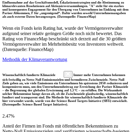
Einflussnahme auf das Geschäftsmodell, Eskalationsstrategien und die Abstimmung zu
klimarelevanten Resolutionen auf Aktionärsversammlungen. "A" steht für ein starkes
und konsequentes Engagement für den Übergang von Unternehmen im Einklang mit dem
Pariser Abkommen, F für „ungenügend“. Dafür wurden sowohl Unternehmensangaben
als auch externe Daten herangezogen. (Datenquelle: FinanceMap)
Wenn ein Fonds kein Rating hat, wurde der Vermögensverwalter
aufgrund seiner relativ geringen Größe noch nicht bewertet. Das
Rating von FinanceMap beschränkt sich derzeit auf die 30 größten
Vermögensverwalter im Mehrheitsbesitz von Investoren weltweit.
(Datenquelle: FinanceMap)
Methodik der Klimaverantwortung
Wissenschaftlich fundierte Klimaziele
Immer mehr Unternehmen bekennen
sich freiwillig zu Netto-Null Emissionszielen und formulieren Zwischenziele. Netto-Null
Ziele geben an, wie viele Emissionen ein Unternehmen bis spätestens 2050 reduzieren und
kompensieren muss, um den Unternehmensbeitrag zur Erreichung der Pariser Klimaziele
– die Begrenzung der globalen Erwärmung auf 1,5°C – zu erfüllen. Die Wirksamkeit
solcher Bekenntnisse hängt davon ab, ob die Zwischenziele glaubwürdig, wissenschaftlich
fundiert und transparent sind. Die Methode für wissenschaftlich fundierte Klimaziele die
hier verwendet wurde, wurde von der Science Based Targets Initiative (SBTi) entwickelt.
(Datenquelle: Science Based Target Initiative).
2.47%
Anteil der Firmen im Fonds mit öffentlichen Bekenntnissen zu
Netto-Null Emissionszielen und verifizierten wissenschafts-basierten