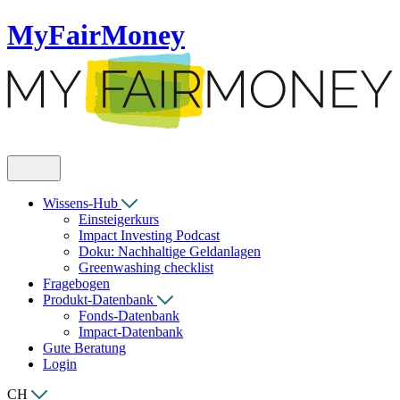
MyFairMoney
Wissens-Hub
Einsteigerkurs
Impact Investing Podcast
Doku: Nachhaltige Geldanlagen
Greenwashing checklist
Fragebogen
Produkt-Datenbank
Fonds-Datenbank
Impact-Datenbank
Gute Beratung
Login
CH