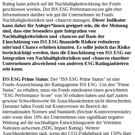
Rating kann jedoch auf die Nachhaltigkeitswirkung des Fonds
geschlossen werden. Der ISS ESG Performancescore gibt eher
Informationen darüber wie gut die Unternehmen im Fonds
Nachhaltigkeitsrisiken und -chancen managen.
Dieser Indikator
kann daher für Anleger*innen geeignet sein, die der Meinung
sind, dass eine besonders gute Integration von
Nachhaltigkeitsrisiken und -chancen auf Basis der
Einschätzung von ISS ESG finanzielle Risiken reduzieren
oder/und Chance erhöhen könnten. Es sollte jedoch das Risiko
berücksichtigt werden, dass die Einschätzung von ISS ESG zur
Integration von Nachhaltigkeitsrisiken und -chancen einzelner
Unternehmen abweichend von anderen ESG Ratinganbietern
sein kann.
ISS ESG Prime Status
: Der "ISS ESG Prime Status" ist eine
Fonds-Auszeichnung der Ratingagentur ISS ESG. Um den "Prime
Status" zu erhalten, muss ein Fonds mindestens einen gewichteten
"ESG Performance Score" von 50 erhalten haben und darf zudem
gewisse Schwellenwerte für Ausschlusskriterien nicht überschreiten.
Darunter fallen Fonds mit Kontroversen im Bereich der
internationalen Normen und Standards (höchste Kontroversenstufe)
oder wenn über 10% der Unternehmen eine signifikant negative
Wirkung auf die nachhaltigen Entwicklungsziele der Vereinten
Nationen aufweisen (SDG Impact Rating). Weitere
Auschlusskriterien sind, wenn der CO2-Fußabdruck um 150% über