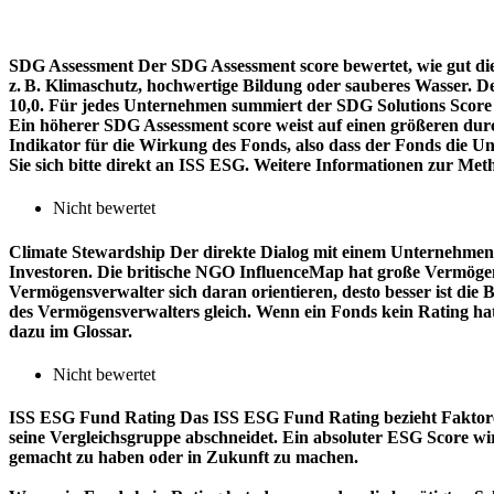
SDG Assessment
Der SDG Assessment score bewertet, wie gut di
z. B. Klimaschutz, hochwertige Bildung oder sauberes Wasser. D
10,0. Für jedes Unternehmen summiert der SDG Solutions Score de
Ein höherer SDG Assessment score weist auf einen größeren durch
Indikator für die Wirkung des Fonds, also dass der Fonds die
Sie sich bitte direkt an ISS ESG. Weitere Informationen zur Met
Nicht bewertet
Climate Stewardship
Der direkte Dialog mit einem Unternehmen 
Investoren. Die britische NGO InfluenceMap hat große Vermögen
Vermögensverwalter sich daran orientieren, desto besser ist d
des Vermögensverwalters gleich. Wenn ein Fonds kein Rating ha
dazu im Glossar.
Nicht bewertet
ISS ESG Fund Rating
Das ISS ESG Fund Rating bezieht Faktore
seine Vergleichsgruppe abschneidet. Ein absoluter ESG Score wir
gemacht zu haben oder in Zukunft zu machen.