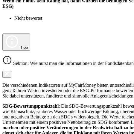
Wenn ein Fonds kein Rating hat, dann wurden die benötigten Sc
ESG)
Nicht bewertet
Tipp
Sektion: Wie nutzt man die Informationen in der Fondsdatenba
Die verschiedenen Indikatoren auf MyFairMoney bieten unterschiedlich
gemäß Ihren Werten investieren oder die ESG-Performance bewerten mö
Sie dabei unterstützen, fundierte und sinnvolle Anlageentscheidungen 
SDG-Bewertungspunktzahl
: Die SDG-Bewertungspunktzahl bewerte
wie Klimaschutz, sauberes Wasser oder hochwertige Bildung, übereins
und negativen Beiträge zu den SDGs widerspiegelt. Die Werte reiche
Unternehmen mit einem positiven Nettobeitrag zu SDG-konformen 
machen oder positive Veränderungen in der Realwirtschaft zu be
eignet sich eher für Anleger, die im Einklang mit ihren Werten i