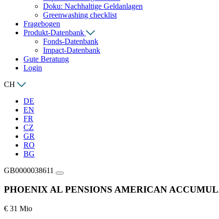
Doku: Nachhaltige Geldanlagen
Greenwashing checklist
Fragebogen
Produkt-Datenbank
Fonds-Datenbank
Impact-Datenbank
Gute Beratung
Login
CH
DE
EN
FR
CZ
GR
RO
BG
GB0000038611
PHOENIX AL PENSIONS AMERICAN ACCUMU
€ 31 Mio