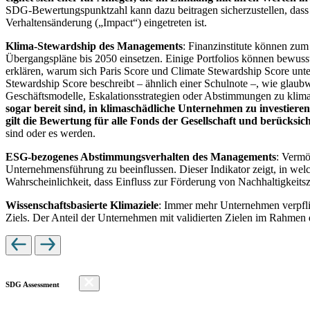
SDG-Bewertungspunktzahl kann dazu beitragen sicherzustellen, dass dur
Verhaltensänderung („Impact“) eingetreten ist.
Klima-Stewardship des Managements
: Finanzinstitute können zum
Übergangspläne bis 2050 einsetzen. Einige Portfolios können bewusst
erklären, warum sich Paris Score und Climate Stewardship Score unt
Stewardship Score beschreibt – ähnlich einer Schulnote –, wie gla
Geschäftsmodelle, Eskalationsstrategien oder Abstimmungen zu kli
sogar bereit sind, in klimaschädliche Unternehmen zu investiere
gilt die Bewertung für alle Fonds der Gesellschaft und berücks
sind oder es werden.
ESG-bezogenes Abstimmungsverhalten des Managements
: Vermö
Unternehmensführung zu beeinflussen. Dieser Indikator zeigt, in we
Wahrscheinlichkeit, dass Einfluss zur Förderung von Nachhaltigkeitszi
Wissenschaftsbasierte Klimaziele
: Immer mehr Unternehmen verpfli
Ziels. Der Anteil der Unternehmen mit validierten Zielen im Rahmen 
SDG Assessment