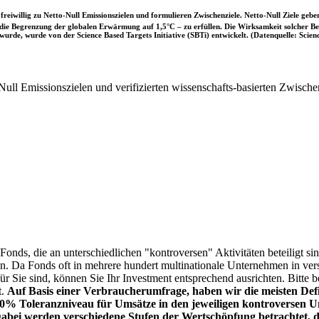
iwillig zu Netto-Null Emissionszielen und formulieren Zwischenziele. Netto-Null Ziele geben
ie Begrenzung der globalen Erwärmung auf 1,5°C – zu erfüllen. Die Wirksamkeit solcher Beke
wurde, wurde von der Science Based Targets Initiative (SBTi) entwickelt. (Datenquelle: Scienc
ull Emissionszielen und verifizierten wissenschafts-basierten Zwische
onds, die an unterschiedlichen "kontroversen" Aktivitäten beteiligt sind
sen. Da Fonds oft in mehrere hundert multinationale Unternehmen in ver
 für Sie sind, können Sie Ihr Investment entsprechend ausrichten. Bitt
t.
Auf Basis einer Verbraucherumfrage, haben wir die meisten Defin
% Toleranzniveau für Umsätze in den jeweiligen kontroversen Un
Dabei werden verschiedene Stufen der Wertschöpfung betrachtet, di