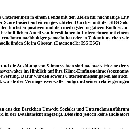
e Unternehmen in einem Fonds mit den Zielen für nachhaltige En
er Score basiert auf einem gewichteten Durchschnitt der SDG Solu
n höchsten positiven und den niedrigsten negativen Einfluss auf 
schnittlichen Anteil von Investitionen in Unternehmen mit einem n
 Unternehmen nachhaltiger gemacht hat oder in Zukunft machen 
hodik finden Sie im Glossar. (Datenquelle: ISS ESG)
und die Ausübung von Stimmrechten sind nachweislich eine der w
sverwalter im Hinblick auf ihre Klima-Einflussnahme (sogenanntes
ie Bewertung. Dafür wurden sowohl Unternehmensangaben als auch e
t, wurde der Vermögensverwalter aufgrund seiner relativ geringe
n aus den Bereichen Umwelt, Soziales und Unternehmensführung mi
d in der Detailansicht angezeigt. Dies sind jedoch keine Indikat