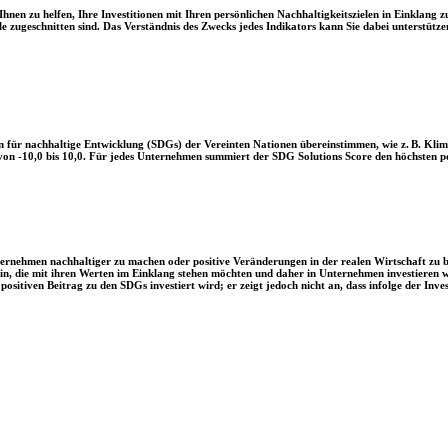
en zu helfen, Ihre Investitionen mit Ihren persönlichen Nachhaltigkeitszielen in Einklang zu
le zugeschnitten sind. Das Verständnis des Zwecks jedes Indikators kann Sie dabei unterstützen
 für nachhaltige Entwicklung (SDGs) der Vereinten Nationen übereinstimmen, wie z. B. Klim
n -10,0 bis 10,0. Für jedes Unternehmen summiert der SDG Solutions Score den höchsten posi
Unternehmen nachhaltiger zu machen oder positive Veränderungen in der realen Wirtschaft zu
 sein, die mit ihren Werten im Einklang stehen möchten und daher in Unternehmen investieren
positiven Beitrag zu den SDGs investiert wird; er zeigt jedoch nicht an, dass infolge der In