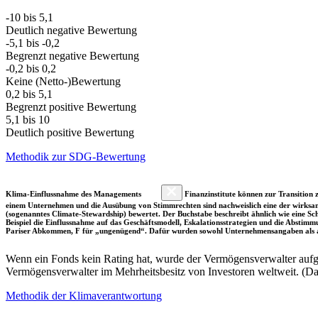
-10 bis 5,1
Deutlich negative Bewertung
-5,1 bis -0,2
Begrenzt negative Bewertung
-0,2 bis 0,2
Keine (Netto-)Bewertung
0,2 bis 5,1
Begrenzt positive Bewertung
5,1 bis 10
Deutlich positive Bewertung
Methodik zur SDG-Bewertung
Klima-Einflussnahme des Managements
Finanzinstitute können zur Transition z
einem Unternehmen und die Ausübung von Stimmrechten sind nachweislich eine der wirksam
(sogenanntes Climate-Stewardship) bewertet. Der Buchstabe beschreibt ähnlich wie eine S
Beispiel die Einflussnahme auf das Geschäftsmodell, Eskalationsstrategien und die Abst
Pariser Abkommen, F für „ungenügend“. Dafür wurden sowohl Unternehmensangaben als a
Wenn ein Fonds kein Rating hat, wurde der Vermögensverwalter aufgru
Vermögensverwalter im Mehrheitsbesitz von Investoren weltweit. (D
Methodik der Klimaverantwortung