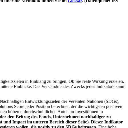
en über die Methodik finden Sie im
Glossar
. (Datenquelle: ISS
igkeitszielen in Einklang zu bringen. Ob Sie reale Wirkung erzielen,
nittene Einblicke. Das Verständnis des Zwecks jedes Indikators kann
Nachhaltigen Entwicklungszielen der Vereinten Nationen (SDGs),
ions Score jeder Position berechnet, der die wichtigsten positiven
n höheren durchschnittlichen Anteil an Investitionen in
 oder den Beitrag des Fonds, Unternehmen nachhaltiger zu
 und Impact im unteren Bereich dieser Seite). Dieser Indikator
stieren wollen, die positiv zu den SDGs beitragen.
Eine hohe