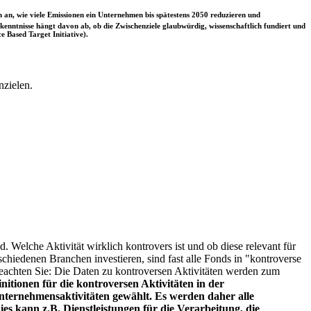
 an, wie viele Emissionen ein Unternehmen bis spätestens 2050 reduzieren und
nntnisse hängt davon ab, ob die Zwischenziele glaubwürdig, wissenschaftlich fundiert und
e Based Target Initiative).
nzielen.
. Welche Aktivität wirklich kontrovers ist und ob diese relevant für
schiedenen Branchen investieren, sind fast alle Fonds in "kontroverse
e beachten Sie: Die Daten zu kontroversen Aktivitäten werden zum
itionen für die kontroversen Aktivitäten in der
ternehmensaktivitäten gewählt. Es werden daher alle
es kann z.B. Dienstleistungen für die Verarbeitung, die