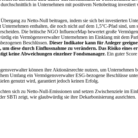
chschnittlich in Unternehmen mit positivem Nettobeitrag investiert wird
 Übergang zu Netto-Null beitragen, indem sie sich bei investierten Unt
 Unternehmen enthalten, die noch nicht auf dem 1,5°C-Pfad sind, um s
erscheiden. Die britische NGO InfluenceMap bewertet große Vermögensv
ubwürdig ein Vermögensverwalter Unternehmen im Einklang mit dem Pari
mabezogenen Beschlüssen.
Dieser Indikator kann für Anleger geeignet
n, um diese durch Einflussnahme zu verändern. Das Risiko eines er
ichtigt keine Abweichungen einzelner Fondsmanager.
Ein guter Score 
gensverwalter können ihre Aktionärsrechte nutzen, um Unternehmen
lchem Umfang ein Vermögensverwalter ESG-bezogene Beschlüsse unterstü
elen genutzt wird, garantiert jedoch keinen Erfolg.
chten sich zu Netto-Null-Emissionen und setzen Zwischenziele im Eink
der SBTi zeigt, wie glaubwürdig sie ihre Dekarbonisierung ausrichten.