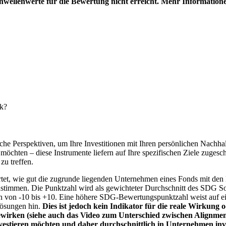
hwellenwerte für die Bewertung nicht erreicht. Mehr Information
nk?
e Perspektiven, um Ihre Investitionen mit Ihren persönlichen Nachhalt
chten – diese Instrumente liefern auf Ihre spezifischen Ziele zugesch
zu treffen.
t, wie gut die zugrunde liegenden Unternehmen eines Fonds mit den 
timmen. Die Punktzahl wird als gewichteter Durchschnitt des SDG Solut
n von -10 bis +10. Eine höhere SDG-Bewertungspunktzahl weist auf eine
Lösungen hin.
Dies ist jedoch kein Indikator für die reale Wirkung
wirken (siehe auch das Video zum Unterschied zwischen Alignment
nvestieren möchten und daher durchschnittlich in Unternehmen inve