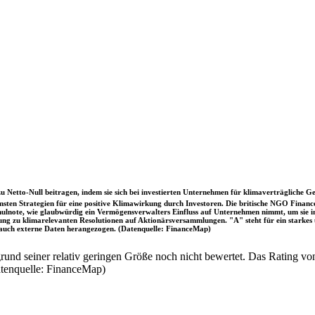
u Netto-Null beitragen, indem sie sich bei investierten Unternehmen für klimaverträgliche Ge
sten Strategien für eine positive Klimawirkung durch Investoren. Die britische NGO Fina
chulnote, wie glaubwürdig ein Vermögensverwalters Einfluss auf Unternehmen nimmt, um sie
immung zu klimarelevanten Resolutionen auf Aktionärsversammlungen. "A" steht für ein sta
uch externe Daten herangezogen. (Datenquelle: FinanceMap)
nd seiner relativ geringen Größe noch nicht bewertet. Das Rating von
atenquelle: FinanceMap)