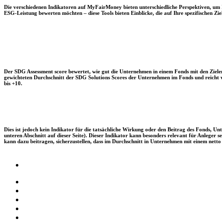
Die verschiedenen Indikatoren auf MyFairMoney bieten unterschiedliche Perspektiven, um Ihn
ESG-Leistung bewerten möchten – diese Tools bieten Einblicke, die auf Ihre spezifischen Zie
Der SDG Assessment score bewertet, wie gut die Unternehmen in einem Fonds mit den Zielen
gewichteten Durchschnitt der SDG Solutions Scores der Unternehmen im Fonds und reicht vo
bis +10.
Dies ist jedoch kein Indikator für die tatsächliche Wirkung oder den Beitrag des Fonds, 
unteren Abschnitt auf dieser Seite). Dieser Indikator kann besonders relevant für Anleger
kann dazu beitragen, sicherzustellen, dass im Durchschnitt in Unternehmen mit einem netto 