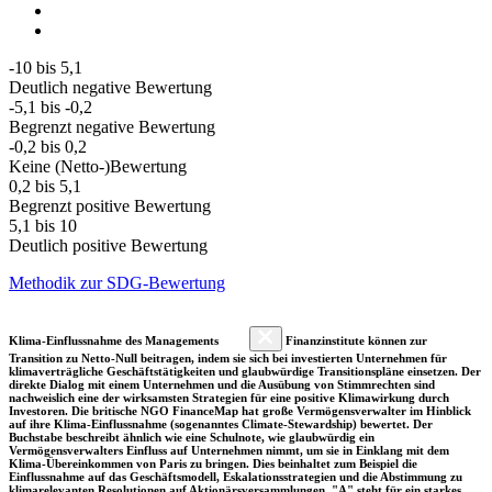
-10 bis 5,1
Deutlich negative Bewertung
-5,1 bis -0,2
Begrenzt negative Bewertung
-0,2 bis 0,2
Keine (Netto-)Bewertung
0,2 bis 5,1
Begrenzt positive Bewertung
5,1 bis 10
Deutlich positive Bewertung
Methodik zur SDG-Bewertung
Klima-Einflussnahme des Managements
Finanzinstitute können zur
Transition zu Netto-Null beitragen, indem sie sich bei investierten Unternehmen für
klimaverträgliche Geschäftstätigkeiten und glaubwürdige Transitionspläne einsetzen. Der
direkte Dialog mit einem Unternehmen und die Ausübung von Stimmrechten sind
nachweislich eine der wirksamsten Strategien für eine positive Klimawirkung durch
Investoren. Die britische NGO FinanceMap hat große Vermögensverwalter im Hinblick
auf ihre Klima-Einflussnahme (sogenanntes Climate-Stewardship) bewertet. Der
Buchstabe beschreibt ähnlich wie eine Schulnote, wie glaubwürdig ein
Vermögensverwalters Einfluss auf Unternehmen nimmt, um sie in Einklang mit dem
Klima-Übereinkommen von Paris zu bringen. Dies beinhaltet zum Beispiel die
Einflussnahme auf das Geschäftsmodell, Eskalationsstrategien und die Abstimmung zu
klimarelevanten Resolutionen auf Aktionärsversammlungen. "A" steht für ein starkes