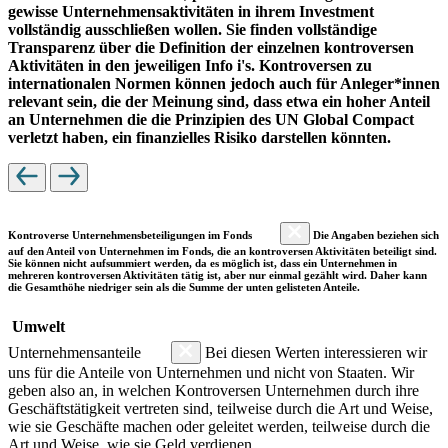
gewisse Unternehmensaktivitäten in ihrem Investment
vollständig ausschließen wollen. Sie finden vollständige
Transparenz über die Definition der einzelnen kontroversen
Aktivitäten in den jeweiligen Info i's. Kontroversen zu
internationalen Normen können jedoch auch für Anleger*innen
relevant sein, die der Meinung sind, dass etwa ein hoher Anteil
an Unternehmen die die Prinzipien des UN Global Compact
verletzt haben, ein finanzielles Risiko darstellen könnten.
Kontroverse Unternehmensbeteiligungen im Fonds
Die Angaben beziehen sich
auf den Anteil von Unternehmen im Fonds, die an kontroversen Aktivitäten beteiligt sind.
Sie können nicht aufsummiert werden, da es möglich ist, dass ein Unternehmen in
mehreren kontroversen Aktivitäten tätig ist, aber nur einmal gezählt wird. Daher kann
die Gesamthöhe niedriger sein als die Summe der unten gelisteten Anteile.
Umwelt
Unternehmensanteile
Bei diesen Werten interessieren wir
uns für die Anteile von Unternehmen und nicht von Staaten. Wir
geben also an, in welchen Kontroversen Unternehmen durch ihre
Geschäftstätigkeit vertreten sind, teilweise durch die Art und Weise,
wie sie Geschäfte machen oder geleitet werden, teilweise durch die
Art und Weise, wie sie Geld verdienen.