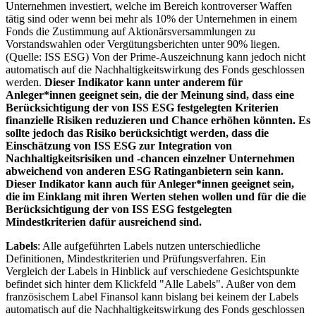
Unternehmen investiert, welche im Bereich kontroverser Waffen
tätig sind oder wenn bei mehr als 10% der Unternehmen in einem
Fonds die Zustimmung auf Aktionärsversammlungen zu
Vorstandswahlen oder Vergütungsberichten unter 90% liegen.
(Quelle: ISS ESG) Von der Prime-Auszeichnung kann jedoch nicht
automatisch auf die Nachhaltigkeitswirkung des Fonds geschlossen
werden.
Dieser Indikator kann unter anderem für
Anleger*innen geeignet sein, die der Meinung sind, dass eine
Berücksichtigung der von ISS ESG festgelegten Kriterien
finanzielle Risiken reduzieren und Chance erhöhen könnten. Es
sollte jedoch das Risiko berücksichtigt werden, dass die
Einschätzung von ISS ESG zur Integration von
Nachhaltigkeitsrisiken und -chancen einzelner Unternehmen
abweichend von anderen ESG Ratinganbietern sein kann.
Dieser Indikator kann auch für Anleger*innen geeignet sein,
die im Einklang mit ihren Werten stehen wollen und für die die
Berücksichtigung der von ISS ESG festgelegten
Mindestkriterien dafür ausreichend sind.
Labels
: Alle aufgeführten Labels nutzen unterschiedliche
Definitionen, Mindestkriterien und Prüfungsverfahren. Ein
Vergleich der Labels in Hinblick auf verschiedene Gesichtspunkte
befindet sich hinter dem Klickfeld "Alle Labels". Außer von dem
französischem Label Finansol kann bislang bei keinem der Labels
automatisch auf die Nachhaltigkeitswirkung des Fonds geschlossen