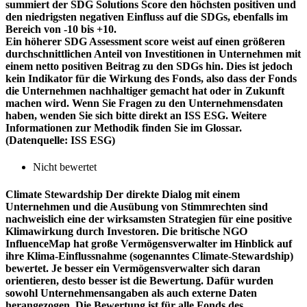
summiert der SDG Solutions Score den höchsten positiven und
den niedrigsten negativen Einfluss auf die SDGs, ebenfalls im
Bereich von -10 bis +10.
Ein höherer SDG Assessment score weist auf einen größeren
durchschnittlichen Anteil von Investitionen in Unternehmen mit
einem netto positiven Beitrag zu den SDGs hin. Dies ist jedoch
kein Indikator für die Wirkung des Fonds, also dass der Fonds
die Unternehmen nachhaltiger gemacht hat oder in Zukunft
machen wird. Wenn Sie Fragen zu den Unternehmensdaten
haben, wenden Sie sich bitte direkt an ISS ESG. Weitere
Informationen zur Methodik finden Sie im Glossar.
(Datenquelle: ISS ESG)
Nicht bewertet
Climate Stewardship
Der direkte Dialog mit einem
Unternehmen und die Ausübung von Stimmrechten sind
nachweislich eine der wirksamsten Strategien für eine positive
Klimawirkung durch Investoren. Die britische NGO
InfluenceMap hat große Vermögensverwalter im Hinblick auf
ihre Klima-Einflussnahme (sogenanntes Climate-Stewardship)
bewertet. Je besser ein Vermögensverwalter sich daran
orientieren, desto besser ist die Bewertung. Dafür wurden
sowohl Unternehmensangaben als auch externe Daten
herangezogen. Die Bewertung ist für alle Fonds des