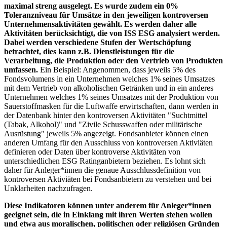
maximal streng ausgelegt. Es wurde zudem ein 0%
Toleranzniveau für Umsätze in den jeweiligen kontroversen
Unternehmensaktivitäten gewählt. Es werden daher alle
Aktivitäten berücksichtigt, die von ISS ESG analysiert werden.
Dabei werden verschiedene Stufen der Wertschöpfung
betrachtet, dies kann z.B. Dienstleistungen für die
Verarbeitung, die Produktion oder den Vertrieb von Produkten
umfassen.
Ein Beispiel: Angenommen, dass jeweils 5% des
Fondsvolumens in ein Unternehmen welches 1% seines Umsatzes
mit dem Vertrieb von alkoholischen Getränken und in ein anderes
Unternehmen welches 1% seines Umsatzes mit der Produktion von
Sauerstoffmasken für die Luftwaffe erwirtschaften, dann werden in
der Datenbank hinter den kontroversen Aktivitäten "Suchtmittel
(Tabak, Alkohol)" und "Zivile Schusswaffen oder militärische
Ausrüstung" jeweils 5% angezeigt. Fondsanbieter können einen
anderen Umfang für den Ausschluss von kontroversen Aktiviäten
definieren oder Daten über kontroverse Aktivitäten von
unterschiedlichen ESG Ratinganbietern beziehen. Es lohnt sich
daher für Anleger*innen die genaue Ausschlussdefinition von
kontroversen Aktiviäten bei Fondsanbietern zu verstehen und bei
Unklarheiten nachzufragen.
Diese Indikatoren können unter anderem für Anleger*innen
geeignet sein, die in Einklang mit ihren Werten stehen wollen
und etwa aus moralischen, politischen oder religiösen Gründen