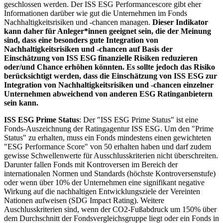
geschlossen werden. Der ISS ESG Performancescore gibt eher
Informationen darüber wie gut die Unternehmen im Fonds
Nachhaltigkeitsrisiken und -chancen managen.
Dieser Indikator
kann daher für Anleger*innen geeignet sein, die der Meinung
sind, dass eine besonders gute Integration von
Nachhaltigkeitsrisiken und -chancen auf Basis der
Einschätzung von ISS ESG finanzielle Risiken reduzieren
oder/und Chance erhöhen könnten. Es sollte jedoch das Risiko
berücksichtigt werden, dass die Einschätzung von ISS ESG zur
Integration von Nachhaltigkeitsrisiken und -chancen einzelner
Unternehmen abweichend von anderen ESG Ratinganbietern
sein kann.
ISS ESG Prime Status
: Der "ISS ESG Prime Status" ist eine
Fonds-Auszeichnung der Ratingagentur ISS ESG. Um den "Prime
Status" zu erhalten, muss ein Fonds mindestens einen gewichteten
"ESG Performance Score" von 50 erhalten haben und darf zudem
gewisse Schwellenwerte für Ausschlusskriterien nicht überschreiten.
Darunter fallen Fonds mit Kontroversen im Bereich der
internationalen Normen und Standards (höchste Kontroversenstufe)
oder wenn über 10% der Unternehmen eine signifikant negative
Wirkung auf die nachhaltigen Entwicklungsziele der Vereinten
Nationen aufweisen (SDG Impact Rating). Weitere
Auschlusskriterien sind, wenn der CO2-Fußabdruck um 150% über
dem Durchschnitt der Fondsvergleichsgruppe liegt oder ein Fonds in