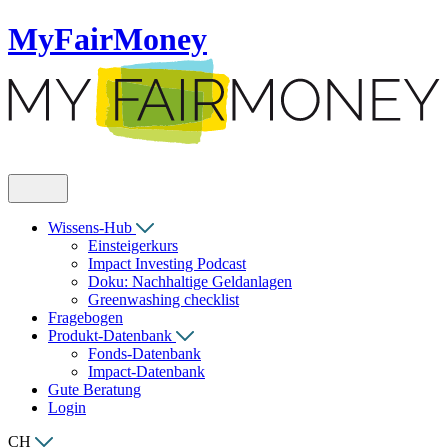
MyFairMoney
Wissens-Hub
Einsteigerkurs
Impact Investing Podcast
Doku: Nachhaltige Geldanlagen
Greenwashing checklist
Fragebogen
Produkt-Datenbank
Fonds-Datenbank
Impact-Datenbank
Gute Beratung
Login
CH