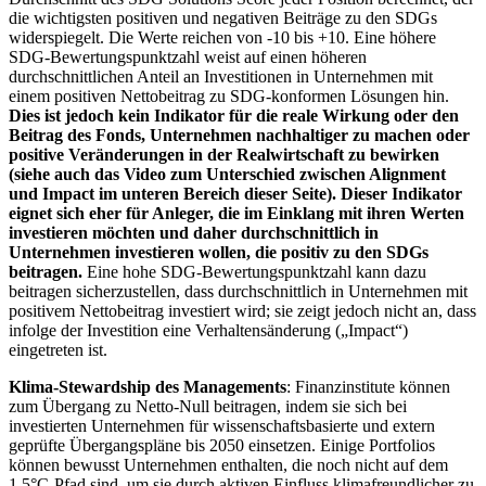
die wichtigsten positiven und negativen Beiträge zu den SDGs
widerspiegelt. Die Werte reichen von -10 bis +10. Eine höhere
SDG-Bewertungspunktzahl weist auf einen höheren
durchschnittlichen Anteil an Investitionen in Unternehmen mit
einem positiven Nettobeitrag zu SDG-konformen Lösungen hin.
Dies ist jedoch kein Indikator für die reale Wirkung oder den
Beitrag des Fonds, Unternehmen nachhaltiger zu machen oder
positive Veränderungen in der Realwirtschaft zu bewirken
(siehe auch das Video zum Unterschied zwischen Alignment
und Impact im unteren Bereich dieser Seite). Dieser Indikator
eignet sich eher für Anleger, die im Einklang mit ihren Werten
investieren möchten und daher durchschnittlich in
Unternehmen investieren wollen, die positiv zu den SDGs
beitragen.
Eine hohe SDG-Bewertungspunktzahl kann dazu
beitragen sicherzustellen, dass durchschnittlich in Unternehmen mit
positivem Nettobeitrag investiert wird; sie zeigt jedoch nicht an, dass
infolge der Investition eine Verhaltensänderung („Impact“)
eingetreten ist.
Klima-Stewardship des Managements
: Finanzinstitute können
zum Übergang zu Netto-Null beitragen, indem sie sich bei
investierten Unternehmen für wissenschaftsbasierte und extern
geprüfte Übergangspläne bis 2050 einsetzen. Einige Portfolios
können bewusst Unternehmen enthalten, die noch nicht auf dem
1,5°C-Pfad sind, um sie durch aktiven Einfluss klimafreundlicher zu