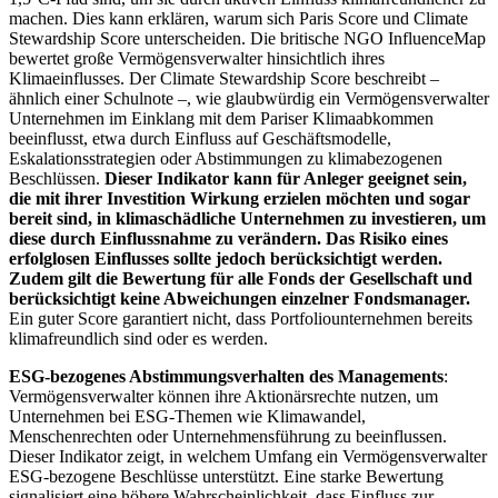
machen. Dies kann erklären, warum sich Paris Score und Climate
Stewardship Score unterscheiden. Die britische NGO InfluenceMap
bewertet große Vermögensverwalter hinsichtlich ihres
Klimaeinflusses. Der Climate Stewardship Score beschreibt –
ähnlich einer Schulnote –, wie glaubwürdig ein Vermögensverwalter
Unternehmen im Einklang mit dem Pariser Klimaabkommen
beeinflusst, etwa durch Einfluss auf Geschäftsmodelle,
Eskalationsstrategien oder Abstimmungen zu klimabezogenen
Beschlüssen.
Dieser Indikator kann für Anleger geeignet sein,
die mit ihrer Investition Wirkung erzielen möchten und sogar
bereit sind, in klimaschädliche Unternehmen zu investieren, um
diese durch Einflussnahme zu verändern. Das Risiko eines
erfolglosen Einflusses sollte jedoch berücksichtigt werden.
Zudem gilt die Bewertung für alle Fonds der Gesellschaft und
berücksichtigt keine Abweichungen einzelner Fondsmanager.
Ein guter Score garantiert nicht, dass Portfoliounternehmen bereits
klimafreundlich sind oder es werden.
ESG-bezogenes Abstimmungsverhalten des Managements
:
Vermögensverwalter können ihre Aktionärsrechte nutzen, um
Unternehmen bei ESG-Themen wie Klimawandel,
Menschenrechten oder Unternehmensführung zu beeinflussen.
Dieser Indikator zeigt, in welchem Umfang ein Vermögensverwalter
ESG-bezogene Beschlüsse unterstützt. Eine starke Bewertung
signalisiert eine höhere Wahrscheinlichkeit, dass Einfluss zur