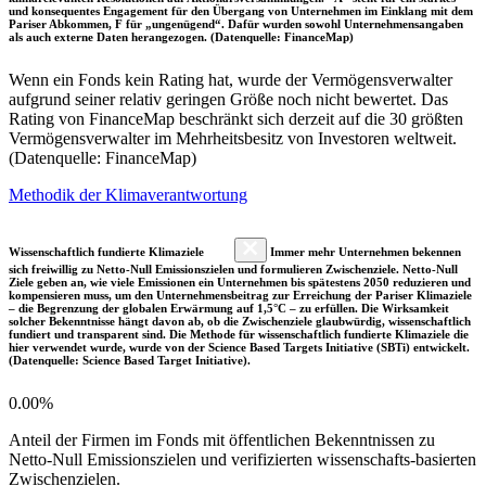
und konsequentes Engagement für den Übergang von Unternehmen im Einklang mit dem
Pariser Abkommen, F für „ungenügend“. Dafür wurden sowohl Unternehmensangaben
als auch externe Daten herangezogen. (Datenquelle: FinanceMap)
Wenn ein Fonds kein Rating hat, wurde der Vermögensverwalter
aufgrund seiner relativ geringen Größe noch nicht bewertet. Das
Rating von FinanceMap beschränkt sich derzeit auf die 30 größten
Vermögensverwalter im Mehrheitsbesitz von Investoren weltweit.
(Datenquelle: FinanceMap)
Methodik der Klimaverantwortung
Wissenschaftlich fundierte Klimaziele
Immer mehr Unternehmen bekennen
sich freiwillig zu Netto-Null Emissionszielen und formulieren Zwischenziele. Netto-Null
Ziele geben an, wie viele Emissionen ein Unternehmen bis spätestens 2050 reduzieren und
kompensieren muss, um den Unternehmensbeitrag zur Erreichung der Pariser Klimaziele
– die Begrenzung der globalen Erwärmung auf 1,5°C – zu erfüllen. Die Wirksamkeit
solcher Bekenntnisse hängt davon ab, ob die Zwischenziele glaubwürdig, wissenschaftlich
fundiert und transparent sind. Die Methode für wissenschaftlich fundierte Klimaziele die
hier verwendet wurde, wurde von der Science Based Targets Initiative (SBTi) entwickelt.
(Datenquelle: Science Based Target Initiative).
0.00%
Anteil der Firmen im Fonds mit öffentlichen Bekenntnissen zu
Netto-Null Emissionszielen und verifizierten wissenschafts-basierten
Zwischenzielen.