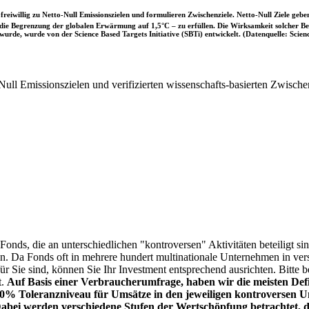
iwillig zu Netto-Null Emissionszielen und formulieren Zwischenziele. Netto-Null Ziele geben
ie Begrenzung der globalen Erwärmung auf 1,5°C – zu erfüllen. Die Wirksamkeit solcher Beke
wurde, wurde von der Science Based Targets Initiative (SBTi) entwickelt. (Datenquelle: Scienc
ull Emissionszielen und verifizierten wissenschafts-basierten Zwische
onds, die an unterschiedlichen "kontroversen" Aktivitäten beteiligt sind
sen. Da Fonds oft in mehrere hundert multinationale Unternehmen in ver
 für Sie sind, können Sie Ihr Investment entsprechend ausrichten. Bitt
t.
Auf Basis einer Verbraucherumfrage, haben wir die meisten Defin
% Toleranzniveau für Umsätze in den jeweiligen kontroversen Un
Dabei werden verschiedene Stufen der Wertschöpfung betrachtet, di