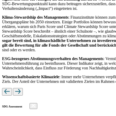
SDG-Bewertungspunktzahl kann dazu beitragen sicherzustellen, dass dur
Verhaltensänderung („Impact“) eingetreten ist.
Klima-Stewardship des Managements
: Finanzinstitute können zum
Übergangspläne bis 2050 einsetzen. Einige Portfolios können bewusst
erklären, warum sich Paris Score und Climate Stewardship Score unt
Stewardship Score beschreibt – ähnlich einer Schulnote –, wie gla
Geschäftsmodelle, Eskalationsstrategien oder Abstimmungen zu kli
sogar bereit sind, in klimaschädliche Unternehmen zu investiere
gilt die Bewertung für alle Fonds der Gesellschaft und berücks
sind oder es werden.
ESG-bezogenes Abstimmungsverhalten des Managements
: Vermö
Unternehmensführung zu beeinflussen. Dieser Indikator zeigt, in we
Wahrscheinlichkeit, dass Einfluss zur Förderung von Nachhaltigkeitszi
Wissenschaftsbasierte Klimaziele
: Immer mehr Unternehmen verpfli
Ziels. Der Anteil der Unternehmen mit validierten Zielen im Rahmen 
SDG Assessment