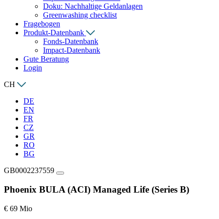
Doku: Nachhaltige Geldanlagen
Greenwashing checklist
Fragebogen
Produkt-Datenbank
Fonds-Datenbank
Impact-Datenbank
Gute Beratung
Login
CH
DE
EN
FR
CZ
GR
RO
BG
GB0002237559
Phoenix BULA (ACI) Managed Life (Series B)
€ 69 Mio