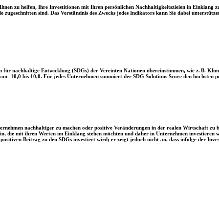
en zu helfen, Ihre Investitionen mit Ihren persönlichen Nachhaltigkeitszielen in Einklang zu
le zugeschnitten sind. Das Verständnis des Zwecks jedes Indikators kann Sie dabei unterstützen
 für nachhaltige Entwicklung (SDGs) der Vereinten Nationen übereinstimmen, wie z. B. Klim
n -10,0 bis 10,0. Für jedes Unternehmen summiert der SDG Solutions Score den höchsten posi
Unternehmen nachhaltiger zu machen oder positive Veränderungen in der realen Wirtschaft zu
 sein, die mit ihren Werten im Einklang stehen möchten und daher in Unternehmen investieren
positiven Beitrag zu den SDGs investiert wird; er zeigt jedoch nicht an, dass infolge der In