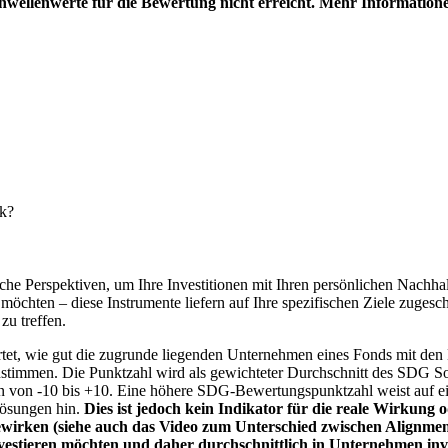
hwellenwerte für die Bewertung nicht erreicht. Mehr Information
nk?
e Perspektiven, um Ihre Investitionen mit Ihren persönlichen Nachhalt
chten – diese Instrumente liefern auf Ihre spezifischen Ziele zugesch
zu treffen.
t, wie gut die zugrunde liegenden Unternehmen eines Fonds mit den 
timmen. Die Punktzahl wird als gewichteter Durchschnitt des SDG Solut
n von -10 bis +10. Eine höhere SDG-Bewertungspunktzahl weist auf eine
Lösungen hin.
Dies ist jedoch kein Indikator für die reale Wirkung
wirken (siehe auch das Video zum Unterschied zwischen Alignment
nvestieren möchten und daher durchschnittlich in Unternehmen inve