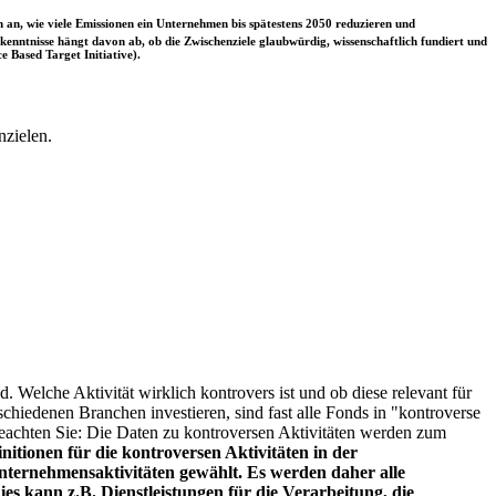
 an, wie viele Emissionen ein Unternehmen bis spätestens 2050 reduzieren und
nntnisse hängt davon ab, ob die Zwischenziele glaubwürdig, wissenschaftlich fundiert und
e Based Target Initiative).
nzielen.
. Welche Aktivität wirklich kontrovers ist und ob diese relevant für
schiedenen Branchen investieren, sind fast alle Fonds in "kontroverse
e beachten Sie: Die Daten zu kontroversen Aktivitäten werden zum
itionen für die kontroversen Aktivitäten in der
ternehmensaktivitäten gewählt. Es werden daher alle
es kann z.B. Dienstleistungen für die Verarbeitung, die