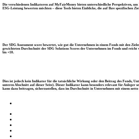
Die verschiedenen Indikatoren auf MyFairMoney bieten unterschiedliche Perspektiven, um Ihn
ESG-Leistung bewerten möchten – diese Tools bieten Einblicke, die auf Ihre spezifischen Zie
Der SDG Assessment score bewertet, wie gut die Unternehmen in einem Fonds mit den Zielen
gewichteten Durchschnitt der SDG Solutions Scores der Unternehmen im Fonds und reicht vo
bis +10.
Dies ist jedoch kein Indikator für die tatsächliche Wirkung oder den Beitrag des Fonds, 
unteren Abschnitt auf dieser Seite). Dieser Indikator kann besonders relevant für Anleger
kann dazu beitragen, sicherzustellen, dass im Durchschnitt in Unternehmen mit einem netto 