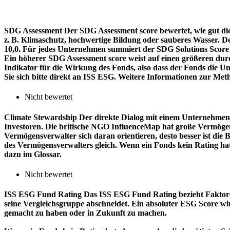
SDG Assessment
Der SDG Assessment score bewertet, wie gut di
z. B. Klimaschutz, hochwertige Bildung oder sauberes Wasser. D
10,0. Für jedes Unternehmen summiert der SDG Solutions Score de
Ein höherer SDG Assessment score weist auf einen größeren durch
Indikator für die Wirkung des Fonds, also dass der Fonds die
Sie sich bitte direkt an ISS ESG. Weitere Informationen zur Met
Nicht bewertet
Climate Stewardship
Der direkte Dialog mit einem Unternehmen 
Investoren. Die britische NGO InfluenceMap hat große Vermögen
Vermögensverwalter sich daran orientieren, desto besser ist d
des Vermögensverwalters gleich. Wenn ein Fonds kein Rating ha
dazu im Glossar.
Nicht bewertet
ISS ESG Fund Rating
Das ISS ESG Fund Rating bezieht Faktore
seine Vergleichsgruppe abschneidet. Ein absoluter ESG Score wir
gemacht zu haben oder in Zukunft zu machen.