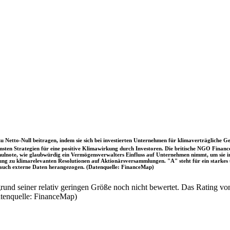
u Netto-Null beitragen, indem sie sich bei investierten Unternehmen für klimaverträgliche Ge
sten Strategien für eine positive Klimawirkung durch Investoren. Die britische NGO Fina
chulnote, wie glaubwürdig ein Vermögensverwalters Einfluss auf Unternehmen nimmt, um sie
immung zu klimarelevanten Resolutionen auf Aktionärsversammlungen. "A" steht für ein sta
uch externe Daten herangezogen. (Datenquelle: FinanceMap)
nd seiner relativ geringen Größe noch nicht bewertet. Das Rating von
atenquelle: FinanceMap)