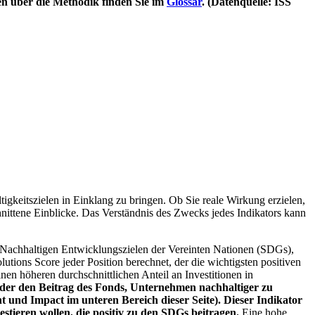
en über die Methodik finden Sie im
Glossar
. (Datenquelle: ISS
igkeitszielen in Einklang zu bringen. Ob Sie reale Wirkung erzielen,
nittene Einblicke. Das Verständnis des Zwecks jedes Indikators kann
Nachhaltigen Entwicklungszielen der Vereinten Nationen (SDGs),
ions Score jeder Position berechnet, der die wichtigsten positiven
n höheren durchschnittlichen Anteil an Investitionen in
 oder den Beitrag des Fonds, Unternehmen nachhaltiger zu
 und Impact im unteren Bereich dieser Seite). Dieser Indikator
stieren wollen, die positiv zu den SDGs beitragen.
Eine hohe