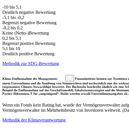
-10 bis 5,1
Deutlich negative Bewertung
-5,1 bis -0,2
Begrenzt negative Bewertung
-0,2 bis 0,2
Keine (Netto-)Bewertung
0,2 bis 5,1
Begrenzt positive Bewertung
5,1 bis 10
Deutlich positive Bewertung
Methodik zur SDG-Bewertung
Klima-Einflussnahme des Managements
Finanzinstitute können zur Transition z
einem Unternehmen und die Ausübung von Stimmrechten sind nachweislich eine der wirksam
(sogenanntes Climate-Stewardship) bewertet. Der Buchstabe beschreibt ähnlich wie eine S
Beispiel die Einflussnahme auf das Geschäftsmodell, Eskalationsstrategien und die Abst
Pariser Abkommen, F für „ungenügend“. Dafür wurden sowohl Unternehmensangaben als a
Wenn ein Fonds kein Rating hat, wurde der Vermögensverwalter aufgru
Vermögensverwalter im Mehrheitsbesitz von Investoren weltweit. (D
Methodik der Klimaverantwortung