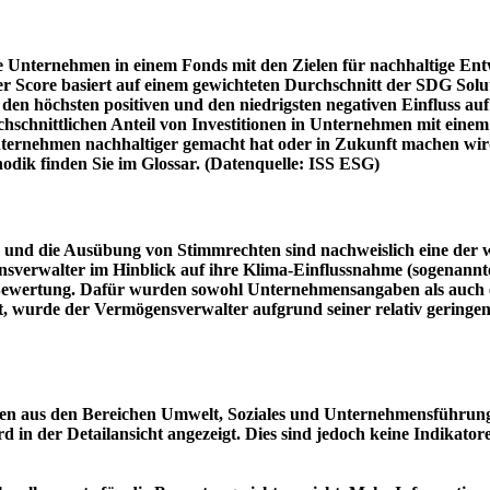
e Unternehmen in einem Fonds mit den Zielen für nachhaltige En
er Score basiert auf einem gewichteten Durchschnitt der SDG Solu
n höchsten positiven und den niedrigsten negativen Einfluss auf 
schnittlichen Anteil von Investitionen in Unternehmen mit einem n
 Unternehmen nachhaltiger gemacht hat oder in Zukunft machen 
hodik finden Sie im Glossar. (Datenquelle: ISS ESG)
und die Ausübung von Stimmrechten sind nachweislich eine der w
sverwalter im Hinblick auf ihre Klima-Einflussnahme (sogenanntes
ie Bewertung. Dafür wurden sowohl Unternehmensangaben als auch e
t, wurde der Vermögensverwalter aufgrund seiner relativ geringe
n aus den Bereichen Umwelt, Soziales und Unternehmensführung mi
d in der Detailansicht angezeigt. Dies sind jedoch keine Indikat