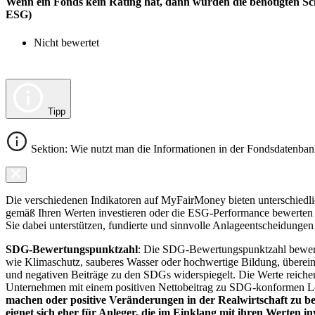
Wenn ein Fonds kein Rating hat, dann wurden die benötigten Sc
ESG)
Nicht bewertet
Tipp
Sektion: Wie nutzt man die Informationen in der Fondsdatenba
Die verschiedenen Indikatoren auf MyFairMoney bieten unterschiedlich
gemäß Ihren Werten investieren oder die ESG-Performance bewerten mö
Sie dabei unterstützen, fundierte und sinnvolle Anlageentscheidungen 
SDG-Bewertungspunktzahl
: Die SDG-Bewertungspunktzahl bewerte
wie Klimaschutz, sauberes Wasser oder hochwertige Bildung, übereins
und negativen Beiträge zu den SDGs widerspiegelt. Die Werte reiche
Unternehmen mit einem positiven Nettobeitrag zu SDG-konformen 
machen oder positive Veränderungen in der Realwirtschaft zu be
eignet sich eher für Anleger, die im Einklang mit ihren Werten i