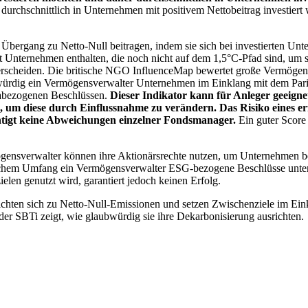
chschnittlich in Unternehmen mit positivem Nettobeitrag investiert wird
 Übergang zu Netto-Null beitragen, indem sie sich bei investierten Unt
 Unternehmen enthalten, die noch nicht auf dem 1,5°C-Pfad sind, um s
erscheiden. Die britische NGO InfluenceMap bewertet große Vermögensv
ubwürdig ein Vermögensverwalter Unternehmen im Einklang mit dem Pari
mabezogenen Beschlüssen.
Dieser Indikator kann für Anleger geeignet
n, um diese durch Einflussnahme zu verändern. Das Risiko eines er
ichtigt keine Abweichungen einzelner Fondsmanager.
Ein guter Score 
gensverwalter können ihre Aktionärsrechte nutzen, um Unternehmen
lchem Umfang ein Vermögensverwalter ESG-bezogene Beschlüsse unterstü
elen genutzt wird, garantiert jedoch keinen Erfolg.
chten sich zu Netto-Null-Emissionen und setzen Zwischenziele im Eink
der SBTi zeigt, wie glaubwürdig sie ihre Dekarbonisierung ausrichten.