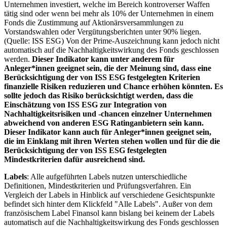
Unternehmen investiert, welche im Bereich kontroverser Waffen
tätig sind oder wenn bei mehr als 10% der Unternehmen in einem
Fonds die Zustimmung auf Aktionärsversammlungen zu
Vorstandswahlen oder Vergütungsberichten unter 90% liegen.
(Quelle: ISS ESG) Von der Prime-Auszeichnung kann jedoch nicht
automatisch auf die Nachhaltigkeitswirkung des Fonds geschlossen
werden.
Dieser Indikator kann unter anderem für
Anleger*innen geeignet sein, die der Meinung sind, dass eine
Berücksichtigung der von ISS ESG festgelegten Kriterien
finanzielle Risiken reduzieren und Chance erhöhen könnten. Es
sollte jedoch das Risiko berücksichtigt werden, dass die
Einschätzung von ISS ESG zur Integration von
Nachhaltigkeitsrisiken und -chancen einzelner Unternehmen
abweichend von anderen ESG Ratinganbietern sein kann.
Dieser Indikator kann auch für Anleger*innen geeignet sein,
die im Einklang mit ihren Werten stehen wollen und für die die
Berücksichtigung der von ISS ESG festgelegten
Mindestkriterien dafür ausreichend sind.
Labels
: Alle aufgeführten Labels nutzen unterschiedliche
Definitionen, Mindestkriterien und Prüfungsverfahren. Ein
Vergleich der Labels in Hinblick auf verschiedene Gesichtspunkte
befindet sich hinter dem Klickfeld "Alle Labels". Außer von dem
französischem Label Finansol kann bislang bei keinem der Labels
automatisch auf die Nachhaltigkeitswirkung des Fonds geschlossen