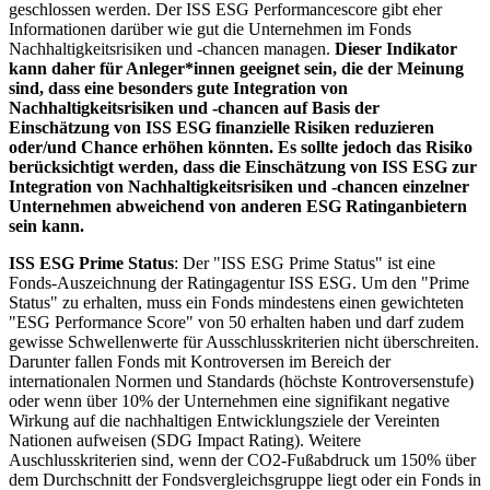
geschlossen werden. Der ISS ESG Performancescore gibt eher
Informationen darüber wie gut die Unternehmen im Fonds
Nachhaltigkeitsrisiken und -chancen managen.
Dieser Indikator
kann daher für Anleger*innen geeignet sein, die der Meinung
sind, dass eine besonders gute Integration von
Nachhaltigkeitsrisiken und -chancen auf Basis der
Einschätzung von ISS ESG finanzielle Risiken reduzieren
oder/und Chance erhöhen könnten. Es sollte jedoch das Risiko
berücksichtigt werden, dass die Einschätzung von ISS ESG zur
Integration von Nachhaltigkeitsrisiken und -chancen einzelner
Unternehmen abweichend von anderen ESG Ratinganbietern
sein kann.
ISS ESG Prime Status
: Der "ISS ESG Prime Status" ist eine
Fonds-Auszeichnung der Ratingagentur ISS ESG. Um den "Prime
Status" zu erhalten, muss ein Fonds mindestens einen gewichteten
"ESG Performance Score" von 50 erhalten haben und darf zudem
gewisse Schwellenwerte für Ausschlusskriterien nicht überschreiten.
Darunter fallen Fonds mit Kontroversen im Bereich der
internationalen Normen und Standards (höchste Kontroversenstufe)
oder wenn über 10% der Unternehmen eine signifikant negative
Wirkung auf die nachhaltigen Entwicklungsziele der Vereinten
Nationen aufweisen (SDG Impact Rating). Weitere
Auschlusskriterien sind, wenn der CO2-Fußabdruck um 150% über
dem Durchschnitt der Fondsvergleichsgruppe liegt oder ein Fonds in