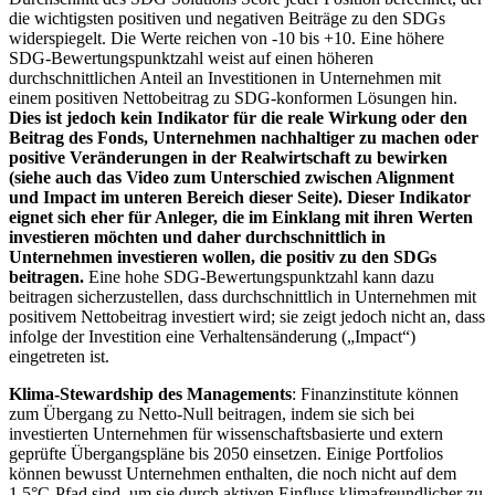
die wichtigsten positiven und negativen Beiträge zu den SDGs
widerspiegelt. Die Werte reichen von -10 bis +10. Eine höhere
SDG-Bewertungspunktzahl weist auf einen höheren
durchschnittlichen Anteil an Investitionen in Unternehmen mit
einem positiven Nettobeitrag zu SDG-konformen Lösungen hin.
Dies ist jedoch kein Indikator für die reale Wirkung oder den
Beitrag des Fonds, Unternehmen nachhaltiger zu machen oder
positive Veränderungen in der Realwirtschaft zu bewirken
(siehe auch das Video zum Unterschied zwischen Alignment
und Impact im unteren Bereich dieser Seite). Dieser Indikator
eignet sich eher für Anleger, die im Einklang mit ihren Werten
investieren möchten und daher durchschnittlich in
Unternehmen investieren wollen, die positiv zu den SDGs
beitragen.
Eine hohe SDG-Bewertungspunktzahl kann dazu
beitragen sicherzustellen, dass durchschnittlich in Unternehmen mit
positivem Nettobeitrag investiert wird; sie zeigt jedoch nicht an, dass
infolge der Investition eine Verhaltensänderung („Impact“)
eingetreten ist.
Klima-Stewardship des Managements
: Finanzinstitute können
zum Übergang zu Netto-Null beitragen, indem sie sich bei
investierten Unternehmen für wissenschaftsbasierte und extern
geprüfte Übergangspläne bis 2050 einsetzen. Einige Portfolios
können bewusst Unternehmen enthalten, die noch nicht auf dem
1,5°C-Pfad sind, um sie durch aktiven Einfluss klimafreundlicher zu