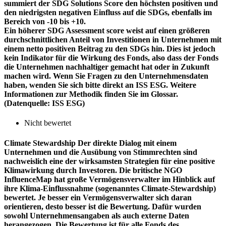
summiert der SDG Solutions Score den höchsten positiven und
den niedrigsten negativen Einfluss auf die SDGs, ebenfalls im
Bereich von -10 bis +10.
Ein höherer SDG Assessment score weist auf einen größeren
durchschnittlichen Anteil von Investitionen in Unternehmen mit
einem netto positiven Beitrag zu den SDGs hin. Dies ist jedoch
kein Indikator für die Wirkung des Fonds, also dass der Fonds
die Unternehmen nachhaltiger gemacht hat oder in Zukunft
machen wird. Wenn Sie Fragen zu den Unternehmensdaten
haben, wenden Sie sich bitte direkt an ISS ESG. Weitere
Informationen zur Methodik finden Sie im Glossar.
(Datenquelle: ISS ESG)
Nicht bewertet
Climate Stewardship
Der direkte Dialog mit einem
Unternehmen und die Ausübung von Stimmrechten sind
nachweislich eine der wirksamsten Strategien für eine positive
Klimawirkung durch Investoren. Die britische NGO
InfluenceMap hat große Vermögensverwalter im Hinblick auf
ihre Klima-Einflussnahme (sogenanntes Climate-Stewardship)
bewertet. Je besser ein Vermögensverwalter sich daran
orientieren, desto besser ist die Bewertung. Dafür wurden
sowohl Unternehmensangaben als auch externe Daten
herangezogen. Die Bewertung ist für alle Fonds des