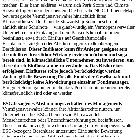
machen. Dies kann erklären, warum sich Paris Score und Climate
Stewardship Score unterscheiden. Die britische NGO InfluenceMap
bewertet große Vermögensverwalter hinsichtlich ihres
Klimaeinflusses. Der Climate Stewardship Score beschreibt –
ähnlich einer Schulnote –, wie glaubwürdig ein Vermögensverwalter
Unternehmen im Einklang mit dem Pariser Klimaabkommen
beeinflusst, etwa durch Einfluss auf Geschäftsmodelle,
Eskalationsstrategien oder Abstimmungen zu klimabezogenen
Beschlüssen.
Dieser Indikator kann für Anleger geeignet sein,
die mit ihrer Investition Wirkung erzielen möchten und sogar
bereit sind, in klimaschädliche Unternehmen zu investieren, um
diese durch Einflussnahme zu verändern. Das Risiko eines
erfolglosen Einflusses sollte jedoch berücksichtigt werden.
Zudem gilt die Bewertung für alle Fonds der Gesellschaft und
berücksichtigt keine Abweichungen einzelner Fondsmanager.
Ein guter Score garantiert nicht, dass Portfoliounternehmen bereits
klimafreundlich sind oder es werden.
ESG-bezogenes Abstimmungsverhalten des Managements
:
Vermögensverwalter können ihre Aktionärsrechte nutzen, um
Unternehmen bei ESG-Themen wie Klimawandel,
Menschenrechten oder Unternehmensführung zu beeinflussen.
Dieser Indikator zeigt, in welchem Umfang ein Vermögensverwalter
ESG-bezogene Beschlüsse unterstützt. Eine starke Bewertung
signalisiert eine höhere Wahrscheinlichkeit, dass Einfluss zur