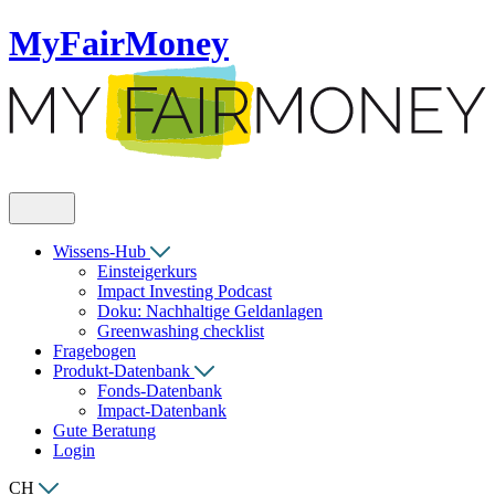
MyFairMoney
Wissens-Hub
Einsteigerkurs
Impact Investing Podcast
Doku: Nachhaltige Geldanlagen
Greenwashing checklist
Fragebogen
Produkt-Datenbank
Fonds-Datenbank
Impact-Datenbank
Gute Beratung
Login
CH