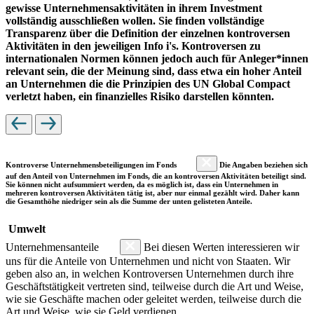
gewisse Unternehmensaktivitäten in ihrem Investment
vollständig ausschließen wollen. Sie finden vollständige
Transparenz über die Definition der einzelnen kontroversen
Aktivitäten in den jeweiligen Info i's. Kontroversen zu
internationalen Normen können jedoch auch für Anleger*innen
relevant sein, die der Meinung sind, dass etwa ein hoher Anteil
an Unternehmen die die Prinzipien des UN Global Compact
verletzt haben, ein finanzielles Risiko darstellen könnten.
Kontroverse Unternehmensbeteiligungen im Fonds
Die Angaben beziehen sich
auf den Anteil von Unternehmen im Fonds, die an kontroversen Aktivitäten beteiligt sind.
Sie können nicht aufsummiert werden, da es möglich ist, dass ein Unternehmen in
mehreren kontroversen Aktivitäten tätig ist, aber nur einmal gezählt wird. Daher kann
die Gesamthöhe niedriger sein als die Summe der unten gelisteten Anteile.
Umwelt
Unternehmensanteile
Bei diesen Werten interessieren wir
uns für die Anteile von Unternehmen und nicht von Staaten. Wir
geben also an, in welchen Kontroversen Unternehmen durch ihre
Geschäftstätigkeit vertreten sind, teilweise durch die Art und Weise,
wie sie Geschäfte machen oder geleitet werden, teilweise durch die
Art und Weise, wie sie Geld verdienen.