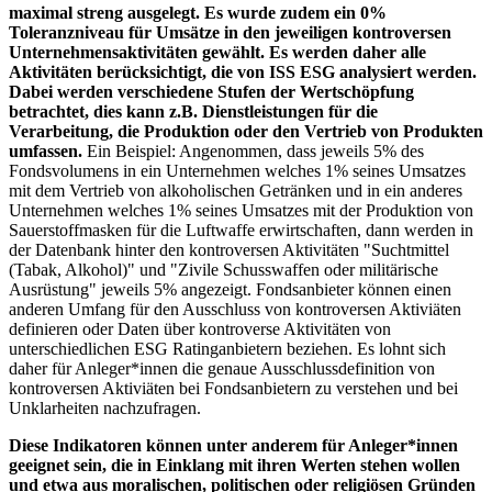
maximal streng ausgelegt. Es wurde zudem ein 0%
Toleranzniveau für Umsätze in den jeweiligen kontroversen
Unternehmensaktivitäten gewählt. Es werden daher alle
Aktivitäten berücksichtigt, die von ISS ESG analysiert werden.
Dabei werden verschiedene Stufen der Wertschöpfung
betrachtet, dies kann z.B. Dienstleistungen für die
Verarbeitung, die Produktion oder den Vertrieb von Produkten
umfassen.
Ein Beispiel: Angenommen, dass jeweils 5% des
Fondsvolumens in ein Unternehmen welches 1% seines Umsatzes
mit dem Vertrieb von alkoholischen Getränken und in ein anderes
Unternehmen welches 1% seines Umsatzes mit der Produktion von
Sauerstoffmasken für die Luftwaffe erwirtschaften, dann werden in
der Datenbank hinter den kontroversen Aktivitäten "Suchtmittel
(Tabak, Alkohol)" und "Zivile Schusswaffen oder militärische
Ausrüstung" jeweils 5% angezeigt. Fondsanbieter können einen
anderen Umfang für den Ausschluss von kontroversen Aktiviäten
definieren oder Daten über kontroverse Aktivitäten von
unterschiedlichen ESG Ratinganbietern beziehen. Es lohnt sich
daher für Anleger*innen die genaue Ausschlussdefinition von
kontroversen Aktiviäten bei Fondsanbietern zu verstehen und bei
Unklarheiten nachzufragen.
Diese Indikatoren können unter anderem für Anleger*innen
geeignet sein, die in Einklang mit ihren Werten stehen wollen
und etwa aus moralischen, politischen oder religiösen Gründen