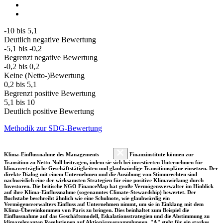
-10 bis 5,1
Deutlich negative Bewertung
-5,1 bis -0,2
Begrenzt negative Bewertung
-0,2 bis 0,2
Keine (Netto-)Bewertung
0,2 bis 5,1
Begrenzt positive Bewertung
5,1 bis 10
Deutlich positive Bewertung
Methodik zur SDG-Bewertung
Klima-Einflussnahme des Managements
Finanzinstitute können zur
Transition zu Netto-Null beitragen, indem sie sich bei investierten Unternehmen für
klimaverträgliche Geschäftstätigkeiten und glaubwürdige Transitionspläne einsetzen. Der
direkte Dialog mit einem Unternehmen und die Ausübung von Stimmrechten sind
nachweislich eine der wirksamsten Strategien für eine positive Klimawirkung durch
Investoren. Die britische NGO FinanceMap hat große Vermögensverwalter im Hinblick
auf ihre Klima-Einflussnahme (sogenanntes Climate-Stewardship) bewertet. Der
Buchstabe beschreibt ähnlich wie eine Schulnote, wie glaubwürdig ein
Vermögensverwalters Einfluss auf Unternehmen nimmt, um sie in Einklang mit dem
Klima-Übereinkommen von Paris zu bringen. Dies beinhaltet zum Beispiel die
Einflussnahme auf das Geschäftsmodell, Eskalationsstrategien und die Abstimmung zu
klimarelevanten Resolutionen auf Aktionärsversammlungen. "A" steht für ein starkes