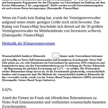
und konsequentes Engagement für den Übergang von Unternehmen im Einklang mit dem
Pariser Abkommen, F für „ungenügend“. Dafür wurden sowohl Unternehmensangaben
als auch externe Daten herangezogen. (Datenquelle: FinanceMap)
Wenn ein Fonds kein Rating hat, wurde der Vermögensverwalter
aufgrund seiner relativ geringen Größe noch nicht bewertet. Das
Rating von FinanceMap beschränkt sich derzeit auf die 30 größten
Vermögensverwalter im Mehrheitsbesitz von Investoren weltweit.
(Datenquelle: FinanceMap)
Methodik der Klimaverantwortung
Wissenschaftlich fundierte Klimaziele
Immer mehr Unternehmen bekennen
sich freiwillig zu Netto-Null Emissionszielen und formulieren Zwischenziele. Netto-Null
Ziele geben an, wie viele Emissionen ein Unternehmen bis spätestens 2050 reduzieren und
kompensieren muss, um den Unternehmensbeitrag zur Erreichung der Pariser Klimaziele
– die Begrenzung der globalen Erwärmung auf 1,5°C – zu erfüllen. Die Wirksamkeit
solcher Bekenntnisse hängt davon ab, ob die Zwischenziele glaubwürdig, wissenschaftlich
fundiert und transparent sind. Die Methode für wissenschaftlich fundierte Klimaziele die
hier verwendet wurde, wurde von der Science Based Targets Initiative (SBTi) entwickelt.
(Datenquelle: Science Based Target Initiative).
0.02%
Anteil der Firmen im Fonds mit öffentlichen Bekenntnissen zu
Netto-Null Emissionszielen und verifizierten wissenschafts-basierten
Zwischenzielen.