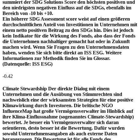
summiert der SDG Solutions Score den höchsten positiven und
den niedrigsten negativen Einfluss auf die SDGs, ebenfalls im
Bereich von -10 bis +10.
Ein höherer SDG Assessment score weist auf einen größeren
durchschnittlichen Anteil von Investitionen in Unternehmen mit
einem netto positiven Beitrag zu den SDGs hin. Dies ist jedoch
kein Indikator für die Wirkung des Fonds, also dass der Fonds
die Unternehmen nachhaltiger gemacht hat oder in Zukunft
machen wird. Wenn Sie Fragen zu den Unternehmensdaten
haben, wenden Sie sich bitte direkt an ISS ESG. Weitere
Informationen zur Methodik finden Sie im Glossar.
(Datenquelle: ISS ESG)
-0.42
Climate Stewardship
Der direkte Dialog mit einem
Unternehmen und die Ausübung von Stimmrechten sind
nachweislich eine der wirksamsten Strategien für eine positive
Klimawirkung durch Investoren. Die britische NGO
InfluenceMap hat große Vermögensverwalter im Hinblick auf
ihre Klima-Einflussnahme (sogenanntes Climate-Stewardship)
bewertet. Je besser ein Vermögensverwalter sich daran
orientieren, desto besser ist die Bewertung. Dafür wurden
sowohl Unternehmensangaben als auch externe Daten
herangezogen. Die Bewertung ist für alle Fonds des