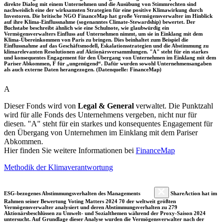
direkte Dialog mit einem Unternehmen und die Ausübung von Stimmrechten sind
nachweislich eine der wirksamsten Strategien für eine positive Klimawirkung durch
Investoren. Die britische NGO FinanceMap hat große Vermögensverwalter im Hinblick
auf ihre Klima-Einflussnahme (sogenanntes Climate-Stewardship) bewertet. Der
Buchstabe beschreibt ähnlich wie eine Schulnote, wie glaubwürdig ein
Vermögensverwalters Einfluss auf Unternehmen nimmt, um sie in Einklang mit dem
Klima-Übereinkommen von Paris zu bringen. Dies beinhaltet zum Beispiel die
Einflussnahme auf das Geschäftsmodell, Eskalationsstrategien und die Abstimmung zu
klimarelevanten Resolutionen auf Aktionärsversammlungen. "A" steht für ein starkes
und konsequentes Engagement für den Übergang von Unternehmen im Einklang mit dem
Pariser Abkommen, F für „ungenügend“. Dafür wurden sowohl Unternehmensangaben
als auch externe Daten herangezogen. (Datenquelle: FinanceMap)
A
Dieser Fonds wird von
Legal & General
verwaltet. Die Punktzahl
wird für alle Fonds des Unternehmens vergeben, nicht nur für
diesen. "A" steht für ein starkes und konsequentes Engagement für
den Übergang von Unternehmen im Einklang mit dem Pariser
Abkommen.
Hier finden Sie weitere Informationen bei
FinanceMap
Methodik der Klimaverantwortung
ESG-bezogenes Abstimmungsverhalten des Managements
ShareAction hat im
Rahmen seiner Bewertung Voting Matters 2024 70 der weltweit größten
Vermögensverwalter analysiert und deren Abstimmungsverhalten zu 279
Aktionärsbeschlüssen zu Umwelt- und Sozialthemen während der Proxy-Saison 2024
untersucht. Auf Grundlage dieser Analyse wurden die Vermögensverwalter nach der