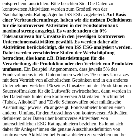
entsprechend ausrichten. Bitte beachten Sie: Die Daten zu
kontroversen Aktivitäten werden zum Großteil von der
Nachhaltigkeits-Rating-Agentur ISS ESG zugeliefert.
Auf Basis
einer Verbraucherumfrage, haben wir die meisten Definitionen
für die kontroversen Aktivitäten in der Fondsdatenbank
maximal streng ausgelegt. Es wurde zudem ein 0%
Toleranzniveau für Umsätze in den jeweiligen kontroversen
Unternehmensaktivitäten gewählt. Es werden daher alle
Aktivitäten berücksichtigt, die von ISS ESG analysiert werden.
Dabei werden verschiedene Stufen der Wertschöpfung
betrachtet, dies kann z.B. Dienstleistungen für die
Verarbeitung, die Produktion oder den Vertrieb von Produkten
umfassen.
Ein Beispiel: Angenommen, dass jeweils 5% des
Fondsvolumens in ein Unternehmen welches 1% seines Umsatzes
mit dem Vertrieb von alkoholischen Getränken und in ein anderes
Unternehmen welches 1% seines Umsatzes mit der Produktion von
Sauerstoffmasken für die Luftwaffe erwirtschaften, dann werden in
der Datenbank hinter den kontroversen Aktivitäten "Suchtmittel
(Tabak, Alkohol)" und "Zivile Schusswaffen oder militärische
Ausrüstung" jeweils 5% angezeigt. Fondsanbieter können einen
anderen Umfang für den Ausschluss von kontroversen Aktiviäten
definieren oder Daten über kontroverse Aktivitäten von
unterschiedlichen ESG Ratinganbietern beziehen. Es lohnt sich
daher für Anleger*innen die genaue Ausschlussdefinition von
kontroversen Aktiviäten bei Fondsanbietern zu verstehen und bei