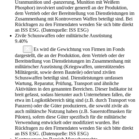
Uranmunition und -panzerung, Munition mit Weißem
Phosphor) involviert und/oder generell an der Produktion,
dem Vertrieb oder der Bereitstellung von Dienstleistungen im
Zusammenhang mit Kontroversen Waffen beteiligt sind. Bei
Rückfragen zu den Firmendaten wenden Sie sich bitte direkt
an ISS ESG. (Datenquelle: ISS ESG)
Zivile Schusswaffen oder militärische Ausrüstung
9.40%
Es wird die Gewichtung von Firmen im Fonds
dargestellt, die an der Produktion, dem Vertrieb oder der
Bereitstellung von Dienstleistungen im Zusammenhang mit
militärischer Ausrüstung (Kriegswaffen, unterstützendes
Militärgerät, sowie deren Bauteile) oder/und zivilen
Schusswaffen beteiligt sind. Dienstleistungen umfassen
Wartung, Reparatur, Prüfung, Transport und ähnliche
Aktivitäten in den genannten Bereichen. Dieser Indikator ist
breit gefasst, sodass hierunter auch Unternehmen fallen, die
etwa im Logikstikbereich tätig sind (z.B. durch Transport von
Panzern) oder die Güter produzieren, die sowohl zivile als
auch militärsche Nutzung haben (z.B. Sauerstoffmasken für
Piloten), sofern diese Güter spezifisch für die militärische
Verwendung entwickelt oder modifiziert wurden. Bei
Rückfragen zu den Firmendaten wenden Sie sich bitte direkt
an ISS ESG. (Datenquelle: ISS ESG)