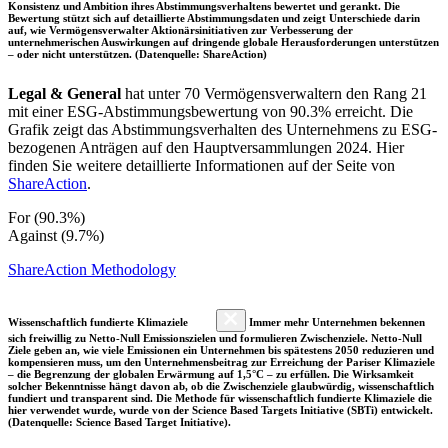
Konsistenz und Ambition ihres Abstimmungsverhaltens bewertet und gerankt. Die
Bewertung stützt sich auf detaillierte Abstimmungsdaten und zeigt Unterschiede darin
auf, wie Vermögensverwalter Aktionärsinitiativen zur Verbesserung der
unternehmerischen Auswirkungen auf dringende globale Herausforderungen unterstützen
– oder nicht unterstützen. (Datenquelle: ShareAction)
Legal & General
hat unter 70 Vermögensverwaltern den Rang 21
mit einer ESG-Abstimmungsbewertung von 90.3% erreicht. Die
Grafik zeigt das Abstimmungsverhalten des Unternehmens zu ESG-
bezogenen Anträgen auf den Hauptversammlungen 2024. Hier
finden Sie weitere detaillierte Informationen auf der Seite von
ShareAction
.
For (90.3%)
Against (9.7%)
ShareAction Methodology
Wissenschaftlich fundierte Klimaziele
Immer mehr Unternehmen bekennen
sich freiwillig zu Netto-Null Emissionszielen und formulieren Zwischenziele. Netto-Null
Ziele geben an, wie viele Emissionen ein Unternehmen bis spätestens 2050 reduzieren und
kompensieren muss, um den Unternehmensbeitrag zur Erreichung der Pariser Klimaziele
– die Begrenzung der globalen Erwärmung auf 1,5°C – zu erfüllen. Die Wirksamkeit
solcher Bekenntnisse hängt davon ab, ob die Zwischenziele glaubwürdig, wissenschaftlich
fundiert und transparent sind. Die Methode für wissenschaftlich fundierte Klimaziele die
hier verwendet wurde, wurde von der Science Based Targets Initiative (SBTi) entwickelt.
(Datenquelle: Science Based Target Initiative).