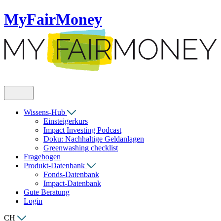
MyFairMoney
Wissens-Hub
Einsteigerkurs
Impact Investing Podcast
Doku: Nachhaltige Geldanlagen
Greenwashing checklist
Fragebogen
Produkt-Datenbank
Fonds-Datenbank
Impact-Datenbank
Gute Beratung
Login
CH