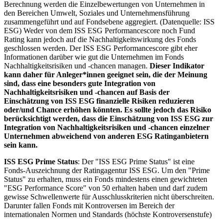
Berechnung werden die Einzelbewertungen von Unternehmen in
den Bereichen Umwelt, Soziales und Unternehmensführung
zusammengeführt und auf Fondsebene aggregiert. (Datenquelle: ISS
ESG) Weder von dem ISS ESG Performancescore noch Fund
Rating kann jedoch auf die Nachhaltigkeitswirkung des Fonds
geschlossen werden. Der ISS ESG Performancescore gibt eher
Informationen darüber wie gut die Unternehmen im Fonds
Nachhaltigkeitsrisiken und -chancen managen.
Dieser Indikator
kann daher für Anleger*innen geeignet sein, die der Meinung
sind, dass eine besonders gute Integration von
Nachhaltigkeitsrisiken und -chancen auf Basis der
Einschätzung von ISS ESG finanzielle Risiken reduzieren
oder/und Chance erhöhen könnten. Es sollte jedoch das Risiko
berücksichtigt werden, dass die Einschätzung von ISS ESG zur
Integration von Nachhaltigkeitsrisiken und -chancen einzelner
Unternehmen abweichend von anderen ESG Ratinganbietern
sein kann.
ISS ESG Prime Status
: Der "ISS ESG Prime Status" ist eine
Fonds-Auszeichnung der Ratingagentur ISS ESG. Um den "Prime
Status" zu erhalten, muss ein Fonds mindestens einen gewichteten
"ESG Performance Score" von 50 erhalten haben und darf zudem
gewisse Schwellenwerte für Ausschlusskriterien nicht überschreiten.
Darunter fallen Fonds mit Kontroversen im Bereich der
internationalen Normen und Standards (höchste Kontroversenstufe)