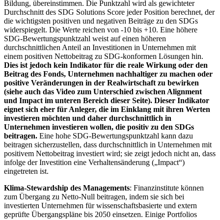
Bildung, übereinstimmen. Die Punktzahl wird als gewichteter
Durchschnitt des SDG Solutions Score jeder Position berechnet, der
die wichtigsten positiven und negativen Beiträge zu den SDGs
widerspiegelt. Die Werte reichen von -10 bis +10. Eine höhere
SDG-Bewertungspunktzahl weist auf einen höheren
durchschnittlichen Anteil an Investitionen in Unternehmen mit
einem positiven Nettobeitrag zu SDG-konformen Lösungen hin.
Dies ist jedoch kein Indikator für die reale Wirkung oder den
Beitrag des Fonds, Unternehmen nachhaltiger zu machen oder
positive Veränderungen in der Realwirtschaft zu bewirken
(siehe auch das Video zum Unterschied zwischen Alignment
und Impact im unteren Bereich dieser Seite). Dieser Indikator
eignet sich eher für Anleger, die im Einklang mit ihren Werten
investieren möchten und daher durchschnittlich in
Unternehmen investieren wollen, die positiv zu den SDGs
beitragen.
Eine hohe SDG-Bewertungspunktzahl kann dazu
beitragen sicherzustellen, dass durchschnittlich in Unternehmen mit
positivem Nettobeitrag investiert wird; sie zeigt jedoch nicht an, dass
infolge der Investition eine Verhaltensänderung („Impact“)
eingetreten ist.
Klima-Stewardship des Managements
: Finanzinstitute können
zum Übergang zu Netto-Null beitragen, indem sie sich bei
investierten Unternehmen für wissenschaftsbasierte und extern
geprüfte Übergangspläne bis 2050 einsetzen. Einige Portfolios