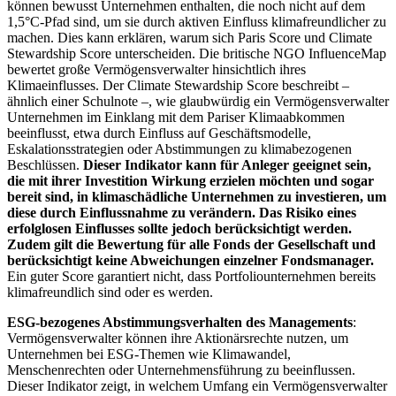
können bewusst Unternehmen enthalten, die noch nicht auf dem
1,5°C-Pfad sind, um sie durch aktiven Einfluss klimafreundlicher zu
machen. Dies kann erklären, warum sich Paris Score und Climate
Stewardship Score unterscheiden. Die britische NGO InfluenceMap
bewertet große Vermögensverwalter hinsichtlich ihres
Klimaeinflusses. Der Climate Stewardship Score beschreibt –
ähnlich einer Schulnote –, wie glaubwürdig ein Vermögensverwalter
Unternehmen im Einklang mit dem Pariser Klimaabkommen
beeinflusst, etwa durch Einfluss auf Geschäftsmodelle,
Eskalationsstrategien oder Abstimmungen zu klimabezogenen
Beschlüssen.
Dieser Indikator kann für Anleger geeignet sein,
die mit ihrer Investition Wirkung erzielen möchten und sogar
bereit sind, in klimaschädliche Unternehmen zu investieren, um
diese durch Einflussnahme zu verändern. Das Risiko eines
erfolglosen Einflusses sollte jedoch berücksichtigt werden.
Zudem gilt die Bewertung für alle Fonds der Gesellschaft und
berücksichtigt keine Abweichungen einzelner Fondsmanager.
Ein guter Score garantiert nicht, dass Portfoliounternehmen bereits
klimafreundlich sind oder es werden.
ESG-bezogenes Abstimmungsverhalten des Managements
:
Vermögensverwalter können ihre Aktionärsrechte nutzen, um
Unternehmen bei ESG-Themen wie Klimawandel,
Menschenrechten oder Unternehmensführung zu beeinflussen.
Dieser Indikator zeigt, in welchem Umfang ein Vermögensverwalter