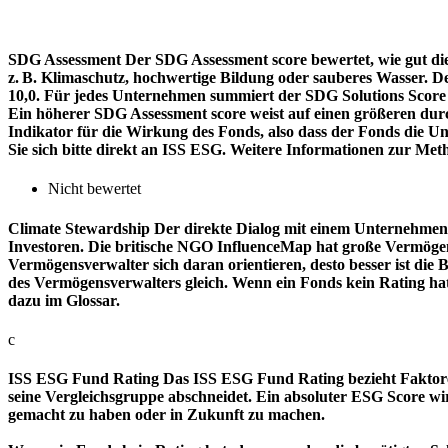
SDG Assessment
Der SDG Assessment score bewertet, wie gut di
z. B. Klimaschutz, hochwertige Bildung oder sauberes Wasser. D
10,0. Für jedes Unternehmen summiert der SDG Solutions Score de
Ein höherer SDG Assessment score weist auf einen größeren durch
Indikator für die Wirkung des Fonds, also dass der Fonds die
Sie sich bitte direkt an ISS ESG. Weitere Informationen zur Met
Nicht bewertet
Climate Stewardship
Der direkte Dialog mit einem Unternehmen 
Investoren. Die britische NGO InfluenceMap hat große Vermögen
Vermögensverwalter sich daran orientieren, desto besser ist d
des Vermögensverwalters gleich. Wenn ein Fonds kein Rating ha
dazu im Glossar.
c
ISS ESG Fund Rating
Das ISS ESG Fund Rating bezieht Faktore
seine Vergleichsgruppe abschneidet. Ein absoluter ESG Score wir
gemacht zu haben oder in Zukunft zu machen.