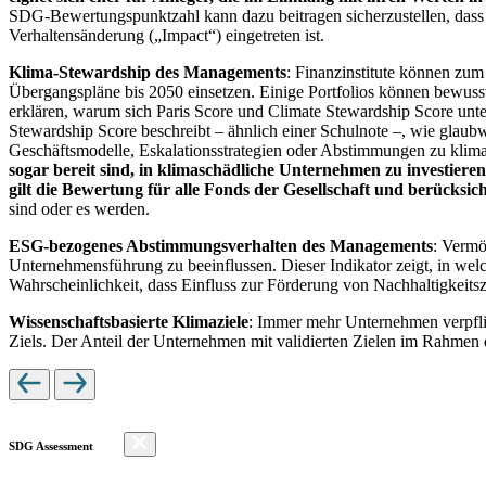
SDG-Bewertungspunktzahl kann dazu beitragen sicherzustellen, dass dur
Verhaltensänderung („Impact“) eingetreten ist.
Klima-Stewardship des Managements
: Finanzinstitute können zum
Übergangspläne bis 2050 einsetzen. Einige Portfolios können bewusst
erklären, warum sich Paris Score und Climate Stewardship Score unt
Stewardship Score beschreibt – ähnlich einer Schulnote –, wie gla
Geschäftsmodelle, Eskalationsstrategien oder Abstimmungen zu kli
sogar bereit sind, in klimaschädliche Unternehmen zu investiere
gilt die Bewertung für alle Fonds der Gesellschaft und berücks
sind oder es werden.
ESG-bezogenes Abstimmungsverhalten des Managements
: Vermö
Unternehmensführung zu beeinflussen. Dieser Indikator zeigt, in we
Wahrscheinlichkeit, dass Einfluss zur Förderung von Nachhaltigkeitszi
Wissenschaftsbasierte Klimaziele
: Immer mehr Unternehmen verpfli
Ziels. Der Anteil der Unternehmen mit validierten Zielen im Rahmen 
SDG Assessment