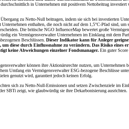
chschnittlich in Unternehmen mit positivem Nettobeitrag investiert wird
 Übergang zu Netto-Null beitragen, indem sie sich bei investierten Unt
 Unternehmen enthalten, die noch nicht auf dem 1,5°C-Pfad sind, um s
erscheiden. Die britische NGO InfluenceMap bewertet große Vermögensv
ubwürdig ein Vermögensverwalter Unternehmen im Einklang mit dem Pari
mabezogenen Beschlüssen.
Dieser Indikator kann für Anleger geeignet
n, um diese durch Einflussnahme zu verändern. Das Risiko eines er
ichtigt keine Abweichungen einzelner Fondsmanager.
Ein guter Score 
gensverwalter können ihre Aktionärsrechte nutzen, um Unternehmen
lchem Umfang ein Vermögensverwalter ESG-bezogene Beschlüsse unterstü
elen genutzt wird, garantiert jedoch keinen Erfolg.
chten sich zu Netto-Null-Emissionen und setzen Zwischenziele im Eink
der SBTi zeigt, wie glaubwürdig sie ihre Dekarbonisierung ausrichten.