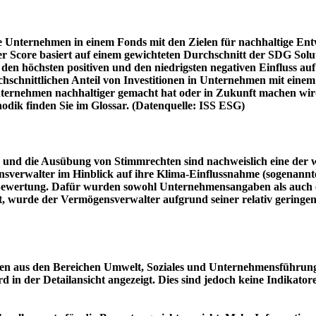
e Unternehmen in einem Fonds mit den Zielen für nachhaltige En
er Score basiert auf einem gewichteten Durchschnitt der SDG Solu
n höchsten positiven und den niedrigsten negativen Einfluss auf 
schnittlichen Anteil von Investitionen in Unternehmen mit einem n
 Unternehmen nachhaltiger gemacht hat oder in Zukunft machen 
hodik finden Sie im Glossar. (Datenquelle: ISS ESG)
und die Ausübung von Stimmrechten sind nachweislich eine der w
sverwalter im Hinblick auf ihre Klima-Einflussnahme (sogenanntes
ie Bewertung. Dafür wurden sowohl Unternehmensangaben als auch e
t, wurde der Vermögensverwalter aufgrund seiner relativ geringe
n aus den Bereichen Umwelt, Soziales und Unternehmensführung mi
d in der Detailansicht angezeigt. Dies sind jedoch keine Indikat