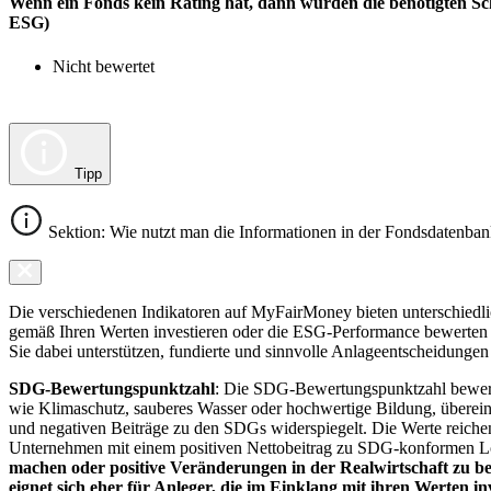
Wenn ein Fonds kein Rating hat, dann wurden die benötigten Sc
ESG)
Nicht bewertet
Tipp
Sektion: Wie nutzt man die Informationen in der Fondsdatenba
Die verschiedenen Indikatoren auf MyFairMoney bieten unterschiedlich
gemäß Ihren Werten investieren oder die ESG-Performance bewerten mö
Sie dabei unterstützen, fundierte und sinnvolle Anlageentscheidungen 
SDG-Bewertungspunktzahl
: Die SDG-Bewertungspunktzahl bewerte
wie Klimaschutz, sauberes Wasser oder hochwertige Bildung, übereins
und negativen Beiträge zu den SDGs widerspiegelt. Die Werte reiche
Unternehmen mit einem positiven Nettobeitrag zu SDG-konformen 
machen oder positive Veränderungen in der Realwirtschaft zu be
eignet sich eher für Anleger, die im Einklang mit ihren Werten i