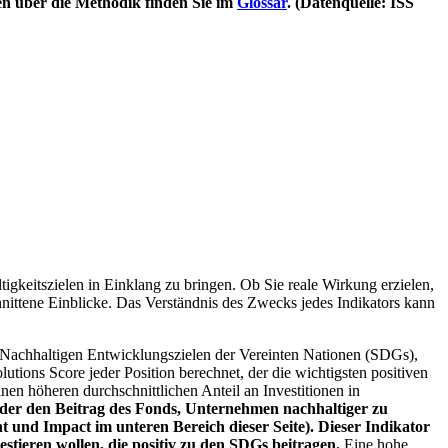
en über die Methodik finden Sie im
Glossar
. (Datenquelle: ISS
igkeitszielen in Einklang zu bringen. Ob Sie reale Wirkung erzielen,
nittene Einblicke. Das Verständnis des Zwecks jedes Indikators kann
Nachhaltigen Entwicklungszielen der Vereinten Nationen (SDGs),
ions Score jeder Position berechnet, der die wichtigsten positiven
n höheren durchschnittlichen Anteil an Investitionen in
 oder den Beitrag des Fonds, Unternehmen nachhaltiger zu
 und Impact im unteren Bereich dieser Seite). Dieser Indikator
stieren wollen, die positiv zu den SDGs beitragen.
Eine hohe