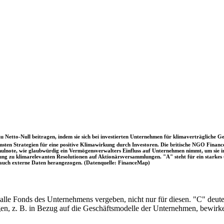
u Netto-Null beitragen, indem sie sich bei investierten Unternehmen für klimaverträgliche Ge
sten Strategien für eine positive Klimawirkung durch Investoren. Die britische NGO Fina
chulnote, wie glaubwürdig ein Vermögensverwalters Einfluss auf Unternehmen nimmt, um sie
immung zu klimarelevanten Resolutionen auf Aktionärsversammlungen. "A" steht für ein sta
uch externe Daten herangezogen. (Datenquelle: FinanceMap)
 alle Fonds des Unternehmens vergeben, nicht nur für diesen. "C" deut
en, z. B. in Bezug auf die Geschäftsmodelle der Unternehmen, bewirk