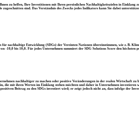
en zu helfen, Ihre Investitionen mit Ihren persönlichen Nachhaltigkeitszielen in Einklang zu
le zugeschnitten sind. Das Verständnis des Zwecks jedes Indikators kann Sie dabei unterstützen
 für nachhaltige Entwicklung (SDGs) der Vereinten Nationen übereinstimmen, wie z. B. Klim
n -10,0 bis 10,0. Für jedes Unternehmen summiert der SDG Solutions Score den höchsten posi
Unternehmen nachhaltiger zu machen oder positive Veränderungen in der realen Wirtschaft zu
 sein, die mit ihren Werten im Einklang stehen möchten und daher in Unternehmen investieren
positiven Beitrag zu den SDGs investiert wird; er zeigt jedoch nicht an, dass infolge der In