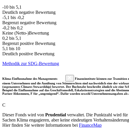
-10 bis 5,1
Deutlich negative Bewertung
-5,1 bis -0,2
Begrenzt negative Bewertung
-0,2 bis 0,2
Keine (Netto-)Bewertung
0,2 bis 5,1
Begrenzt positive Bewertung
5,1 bis 10
Deutlich positive Bewertung
Methodik zur SDG-Bewertung
Klima-Einflussnahme des Managements
Finanzinstitute können zur Transition z
einem Unternehmen und die Ausübung von Stimmrechten sind nachweislich eine der wirksam
(sogenanntes Climate-Stewardship) bewertet. Der Buchstabe beschreibt ähnlich wie eine S
Beispiel die Einflussnahme auf das Geschäftsmodell, Eskalationsstrategien und die Abst
Pariser Abkommen, F für „ungenügend“. Dafür wurden sowohl Unternehmensangaben als a
C
Dieser Fonds wird von
Prudential
verwaltet. Die Punktzahl wird für
Sachen Klima engagieren, aber keine eindeutigen Verhaltensänderung
Hier finden Sie weitere Informationen bei
FinanceMap