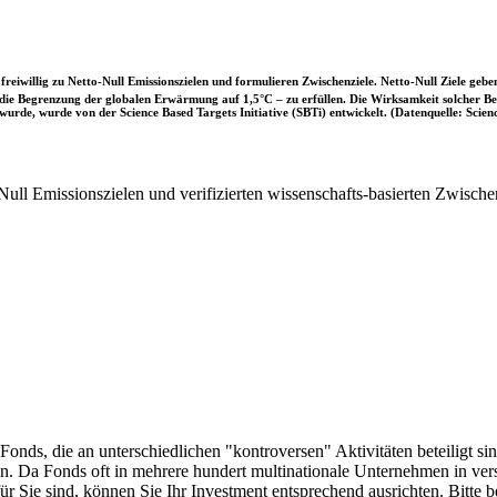
iwillig zu Netto-Null Emissionszielen und formulieren Zwischenziele. Netto-Null Ziele geben
ie Begrenzung der globalen Erwärmung auf 1,5°C – zu erfüllen. Die Wirksamkeit solcher Beke
wurde, wurde von der Science Based Targets Initiative (SBTi) entwickelt. (Datenquelle: Scienc
ull Emissionszielen und verifizierten wissenschafts-basierten Zwische
onds, die an unterschiedlichen "kontroversen" Aktivitäten beteiligt sind
sen. Da Fonds oft in mehrere hundert multinationale Unternehmen in ver
 für Sie sind, können Sie Ihr Investment entsprechend ausrichten. Bitt