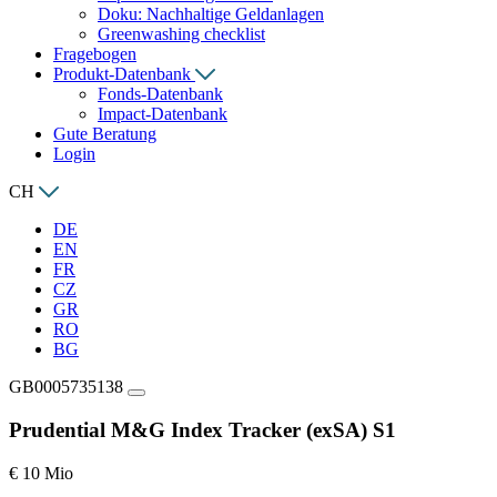
Doku: Nachhaltige Geldanlagen
Greenwashing checklist
Fragebogen
Produkt-Datenbank
Fonds-Datenbank
Impact-Datenbank
Gute Beratung
Login
CH
DE
EN
FR
CZ
GR
RO
BG
GB0005735138
Prudential M&G Index Tracker (exSA) S1
€ 10 Mio