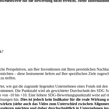
hwellenwerte für die Bewertung nicht erreicht. Mehr Information
nk?
e Perspektiven, um Ihre Investitionen mit Ihren persönlichen Nachhalt
chten – diese Instrumente liefern auf Ihre spezifischen Ziele zugesch
zu treffen.
t, wie gut die zugrunde liegenden Unternehmen eines Fonds mit den 
timmen. Die Punktzahl wird als gewichteter Durchschnitt des SDG Solut
n von -10 bis +10. Eine höhere SDG-Bewertungspunktzahl weist auf eine
Lösungen hin.
Dies ist jedoch kein Indikator für die reale Wirkung
wirken (siehe auch das Video zum Unterschied zwischen Alignment
nvestieren möchten und daher durchschnittlich in Unternehmen inve