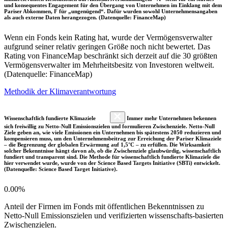
und konsequentes Engagement für den Übergang von Unternehmen im Einklang mit dem
Pariser Abkommen, F für „ungenügend“. Dafür wurden sowohl Unternehmensangaben
als auch externe Daten herangezogen. (Datenquelle: FinanceMap)
Wenn ein Fonds kein Rating hat, wurde der Vermögensverwalter
aufgrund seiner relativ geringen Größe noch nicht bewertet. Das
Rating von FinanceMap beschränkt sich derzeit auf die 30 größten
Vermögensverwalter im Mehrheitsbesitz von Investoren weltweit.
(Datenquelle: FinanceMap)
Methodik der Klimaverantwortung
Wissenschaftlich fundierte Klimaziele
Immer mehr Unternehmen bekennen
sich freiwillig zu Netto-Null Emissionszielen und formulieren Zwischenziele. Netto-Null
Ziele geben an, wie viele Emissionen ein Unternehmen bis spätestens 2050 reduzieren und
kompensieren muss, um den Unternehmensbeitrag zur Erreichung der Pariser Klimaziele
– die Begrenzung der globalen Erwärmung auf 1,5°C – zu erfüllen. Die Wirksamkeit
solcher Bekenntnisse hängt davon ab, ob die Zwischenziele glaubwürdig, wissenschaftlich
fundiert und transparent sind. Die Methode für wissenschaftlich fundierte Klimaziele die
hier verwendet wurde, wurde von der Science Based Targets Initiative (SBTi) entwickelt.
(Datenquelle: Science Based Target Initiative).
0.00%
Anteil der Firmen im Fonds mit öffentlichen Bekenntnissen zu
Netto-Null Emissionszielen und verifizierten wissenschafts-basierten
Zwischenzielen.