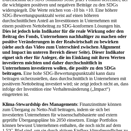
die wichtigsten positiven und negativen Beiträge zu den SDGs
widerspiegelt. Die Werte reichen von -10 bis +10. Eine höhere
SDG-Bewertungspunktzahl weist auf einen höheren
durchschnittlichen Anteil an Investitionen in Unternehmen mit
einem positiven Nettobeitrag zu SDG-konformen Lösungen hin.
Dies ist jedoch kein Indikator für die reale Wirkung oder den
Beitrag des Fonds, Unternehmen nachhaltiger zu machen oder
positive Veränderungen in der Realwirtschaft zu bewirken
(siehe auch das Video zum Unterschied zwischen Alignment
und Impact im unteren Bereich dieser Seite). Dieser Indikator
eignet sich eher für Anleger, die im Einklang mit ihren Werten
investieren möchten und daher durchschnittlich in
Unternehmen investieren wollen, die positiv zu den SDGs
beitragen.
Eine hohe SDG-Bewertungspunktzahl kann dazu
beitragen sicherzustellen, dass durchschnittlich in Unternehmen mit
positivem Nettobeitrag investiert wird; sie zeigt jedoch nicht an, dass
infolge der Investition eine Verhaltensänderung („Impact“)
eingetreten ist.
Klima-Stewardship des Managements
: Finanzinstitute können
zum Übergang zu Netto-Null beitragen, indem sie sich bei
investierten Unternehmen für wissenschaftsbasierte und extern
geprüfte Übergangspläne bis 2050 einsetzen. Einige Portfolios
können bewusst Unternehmen enthalten, die noch nicht auf dem
1,5°C-Pfad sind, um sie durch aktiven Einfluss klimafreundlicher zu