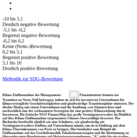
-10 bis 5,1
Deutlich negative Bewertung
-5,1 bis -0,2
Begrenzt negative Bewertung
-0,2 bis 0,2
Keine (Netto-)Bewertung
0,2 bis 5,1
Begrenzt positive Bewertung
5,1 bis 10
Deutlich positive Bewertung
Methodik zur SDG-Bewertung
Klima-Einflussnahme des Managements
Finanzinstitute können zur
Transition zu Netto-Null beitragen, indem sie sich bei investierten Unternehmen für
klimaverträgliche Geschäftstätigkeiten und glaubwürdige Transitionspläne einsetzen. Der
direkte Dialog mit einem Unternehmen und die Ausübung von Stimmrechten sind
nachweislich eine der wirksamsten Strategien für eine positive Klimawirkung durch
Investoren. Die britische NGO FinanceMap hat große Vermögensverwalter im Hinblick
auf ihre Klima-Einflussnahme (sogenanntes Climate-Stewardship) bewertet. Der
Buchstabe beschreibt ähnlich wie eine Schulnote, wie glaubwürdig ein
Vermögensverwalters Einfluss auf Unternehmen nimmt, um sie in Einklang mit dem
Klima-Übereinkommen von Paris zu bringen. Dies beinhaltet zum Beispiel die
Einflussnahme auf das Geschäftsmodell, Eskalationsstrategien und die Abstimmung zu
klimarelevanten Resolutionen auf Aktionärsversammlungen. "A" steht für ein starkes