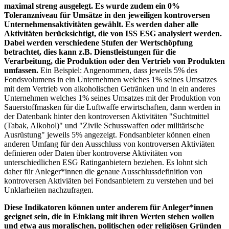
maximal streng ausgelegt. Es wurde zudem ein 0%
Toleranzniveau für Umsätze in den jeweiligen kontroversen
Unternehmensaktivitäten gewählt. Es werden daher alle
Aktivitäten berücksichtigt, die von ISS ESG analysiert werden.
Dabei werden verschiedene Stufen der Wertschöpfung
betrachtet, dies kann z.B. Dienstleistungen für die
Verarbeitung, die Produktion oder den Vertrieb von Produkten
umfassen.
Ein Beispiel: Angenommen, dass jeweils 5% des
Fondsvolumens in ein Unternehmen welches 1% seines Umsatzes
mit dem Vertrieb von alkoholischen Getränken und in ein anderes
Unternehmen welches 1% seines Umsatzes mit der Produktion von
Sauerstoffmasken für die Luftwaffe erwirtschaften, dann werden in
der Datenbank hinter den kontroversen Aktivitäten "Suchtmittel
(Tabak, Alkohol)" und "Zivile Schusswaffen oder militärische
Ausrüstung" jeweils 5% angezeigt. Fondsanbieter können einen
anderen Umfang für den Ausschluss von kontroversen Aktiviäten
definieren oder Daten über kontroverse Aktivitäten von
unterschiedlichen ESG Ratinganbietern beziehen. Es lohnt sich
daher für Anleger*innen die genaue Ausschlussdefinition von
kontroversen Aktiviäten bei Fondsanbietern zu verstehen und bei
Unklarheiten nachzufragen.
Diese Indikatoren können unter anderem für Anleger*innen
geeignet sein, die in Einklang mit ihren Werten stehen wollen
und etwa aus moralischen, politischen oder religiösen Gründen