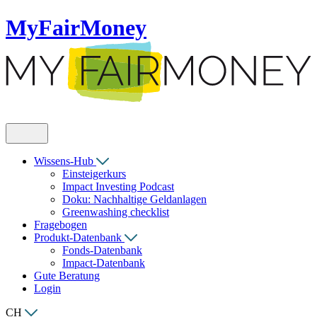
MyFairMoney
Wissens-Hub
Einsteigerkurs
Impact Investing Podcast
Doku: Nachhaltige Geldanlagen
Greenwashing checklist
Fragebogen
Produkt-Datenbank
Fonds-Datenbank
Impact-Datenbank
Gute Beratung
Login
CH