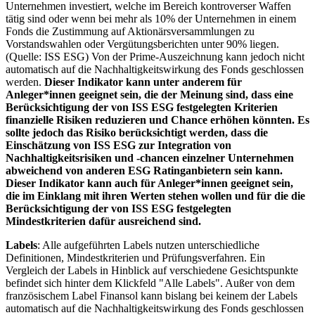
Unternehmen investiert, welche im Bereich kontroverser Waffen
tätig sind oder wenn bei mehr als 10% der Unternehmen in einem
Fonds die Zustimmung auf Aktionärsversammlungen zu
Vorstandswahlen oder Vergütungsberichten unter 90% liegen.
(Quelle: ISS ESG) Von der Prime-Auszeichnung kann jedoch nicht
automatisch auf die Nachhaltigkeitswirkung des Fonds geschlossen
werden.
Dieser Indikator kann unter anderem für
Anleger*innen geeignet sein, die der Meinung sind, dass eine
Berücksichtigung der von ISS ESG festgelegten Kriterien
finanzielle Risiken reduzieren und Chance erhöhen könnten. Es
sollte jedoch das Risiko berücksichtigt werden, dass die
Einschätzung von ISS ESG zur Integration von
Nachhaltigkeitsrisiken und -chancen einzelner Unternehmen
abweichend von anderen ESG Ratinganbietern sein kann.
Dieser Indikator kann auch für Anleger*innen geeignet sein,
die im Einklang mit ihren Werten stehen wollen und für die die
Berücksichtigung der von ISS ESG festgelegten
Mindestkriterien dafür ausreichend sind.
Labels
: Alle aufgeführten Labels nutzen unterschiedliche
Definitionen, Mindestkriterien und Prüfungsverfahren. Ein
Vergleich der Labels in Hinblick auf verschiedene Gesichtspunkte
befindet sich hinter dem Klickfeld "Alle Labels". Außer von dem
französischem Label Finansol kann bislang bei keinem der Labels
automatisch auf die Nachhaltigkeitswirkung des Fonds geschlossen