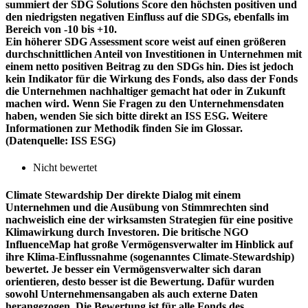
summiert der SDG Solutions Score den höchsten positiven und
den niedrigsten negativen Einfluss auf die SDGs, ebenfalls im
Bereich von -10 bis +10.
Ein höherer SDG Assessment score weist auf einen größeren
durchschnittlichen Anteil von Investitionen in Unternehmen mit
einem netto positiven Beitrag zu den SDGs hin. Dies ist jedoch
kein Indikator für die Wirkung des Fonds, also dass der Fonds
die Unternehmen nachhaltiger gemacht hat oder in Zukunft
machen wird. Wenn Sie Fragen zu den Unternehmensdaten
haben, wenden Sie sich bitte direkt an ISS ESG. Weitere
Informationen zur Methodik finden Sie im Glossar.
(Datenquelle: ISS ESG)
Nicht bewertet
Climate Stewardship
Der direkte Dialog mit einem
Unternehmen und die Ausübung von Stimmrechten sind
nachweislich eine der wirksamsten Strategien für eine positive
Klimawirkung durch Investoren. Die britische NGO
InfluenceMap hat große Vermögensverwalter im Hinblick auf
ihre Klima-Einflussnahme (sogenanntes Climate-Stewardship)
bewertet. Je besser ein Vermögensverwalter sich daran
orientieren, desto besser ist die Bewertung. Dafür wurden
sowohl Unternehmensangaben als auch externe Daten
herangezogen. Die Bewertung ist für alle Fonds des