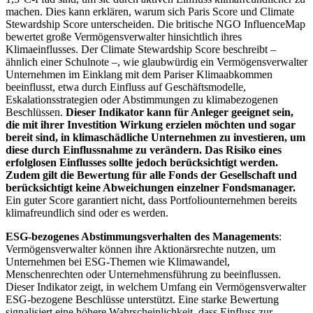
machen. Dies kann erklären, warum sich Paris Score und Climate
Stewardship Score unterscheiden. Die britische NGO InfluenceMap
bewertet große Vermögensverwalter hinsichtlich ihres
Klimaeinflusses. Der Climate Stewardship Score beschreibt –
ähnlich einer Schulnote –, wie glaubwürdig ein Vermögensverwalter
Unternehmen im Einklang mit dem Pariser Klimaabkommen
beeinflusst, etwa durch Einfluss auf Geschäftsmodelle,
Eskalationsstrategien oder Abstimmungen zu klimabezogenen
Beschlüssen.
Dieser Indikator kann für Anleger geeignet sein,
die mit ihrer Investition Wirkung erzielen möchten und sogar
bereit sind, in klimaschädliche Unternehmen zu investieren, um
diese durch Einflussnahme zu verändern. Das Risiko eines
erfolglosen Einflusses sollte jedoch berücksichtigt werden.
Zudem gilt die Bewertung für alle Fonds der Gesellschaft und
berücksichtigt keine Abweichungen einzelner Fondsmanager.
Ein guter Score garantiert nicht, dass Portfoliounternehmen bereits
klimafreundlich sind oder es werden.
ESG-bezogenes Abstimmungsverhalten des Managements
:
Vermögensverwalter können ihre Aktionärsrechte nutzen, um
Unternehmen bei ESG-Themen wie Klimawandel,
Menschenrechten oder Unternehmensführung zu beeinflussen.
Dieser Indikator zeigt, in welchem Umfang ein Vermögensverwalter
ESG-bezogene Beschlüsse unterstützt. Eine starke Bewertung
signalisiert eine höhere Wahrscheinlichkeit, dass Einfluss zur