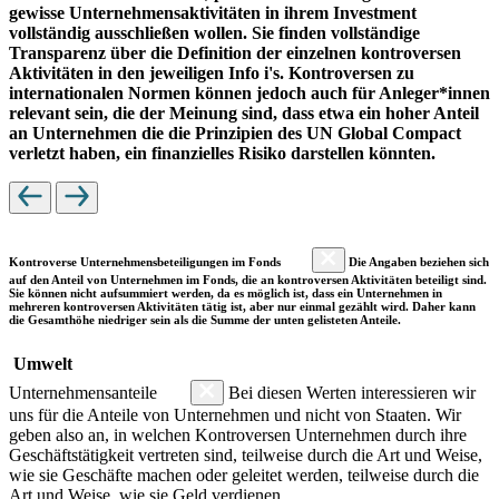
gewisse Unternehmensaktivitäten in ihrem Investment
vollständig ausschließen wollen. Sie finden vollständige
Transparenz über die Definition der einzelnen kontroversen
Aktivitäten in den jeweiligen Info i's. Kontroversen zu
internationalen Normen können jedoch auch für Anleger*innen
relevant sein, die der Meinung sind, dass etwa ein hoher Anteil
an Unternehmen die die Prinzipien des UN Global Compact
verletzt haben, ein finanzielles Risiko darstellen könnten.
Kontroverse Unternehmensbeteiligungen im Fonds
Die Angaben beziehen sich
auf den Anteil von Unternehmen im Fonds, die an kontroversen Aktivitäten beteiligt sind.
Sie können nicht aufsummiert werden, da es möglich ist, dass ein Unternehmen in
mehreren kontroversen Aktivitäten tätig ist, aber nur einmal gezählt wird. Daher kann
die Gesamthöhe niedriger sein als die Summe der unten gelisteten Anteile.
Umwelt
Unternehmensanteile
Bei diesen Werten interessieren wir
uns für die Anteile von Unternehmen und nicht von Staaten. Wir
geben also an, in welchen Kontroversen Unternehmen durch ihre
Geschäftstätigkeit vertreten sind, teilweise durch die Art und Weise,
wie sie Geschäfte machen oder geleitet werden, teilweise durch die
Art und Weise, wie sie Geld verdienen.