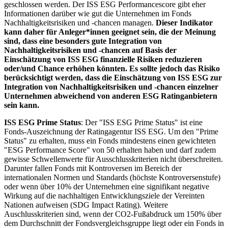
geschlossen werden. Der ISS ESG Performancescore gibt eher
Informationen darüber wie gut die Unternehmen im Fonds
Nachhaltigkeitsrisiken und -chancen managen.
Dieser Indikator
kann daher für Anleger*innen geeignet sein, die der Meinung
sind, dass eine besonders gute Integration von
Nachhaltigkeitsrisiken und -chancen auf Basis der
Einschätzung von ISS ESG finanzielle Risiken reduzieren
oder/und Chance erhöhen könnten. Es sollte jedoch das Risiko
berücksichtigt werden, dass die Einschätzung von ISS ESG zur
Integration von Nachhaltigkeitsrisiken und -chancen einzelner
Unternehmen abweichend von anderen ESG Ratinganbietern
sein kann.
ISS ESG Prime Status
: Der "ISS ESG Prime Status" ist eine
Fonds-Auszeichnung der Ratingagentur ISS ESG. Um den "Prime
Status" zu erhalten, muss ein Fonds mindestens einen gewichteten
"ESG Performance Score" von 50 erhalten haben und darf zudem
gewisse Schwellenwerte für Ausschlusskriterien nicht überschreiten.
Darunter fallen Fonds mit Kontroversen im Bereich der
internationalen Normen und Standards (höchste Kontroversenstufe)
oder wenn über 10% der Unternehmen eine signifikant negative
Wirkung auf die nachhaltigen Entwicklungsziele der Vereinten
Nationen aufweisen (SDG Impact Rating). Weitere
Auschlusskriterien sind, wenn der CO2-Fußabdruck um 150% über
dem Durchschnitt der Fondsvergleichsgruppe liegt oder ein Fonds in