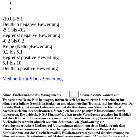
-10 bis 5,1
Deutlich negative Bewertung
-5,1 bis -0,2
Begrenzt negative Bewertung
-0,2 bis 0,2
Keine (Netto-)Bewertung
0,2 bis 5,1
Begrenzt positive Bewertung
5,1 bis 10
Deutlich positive Bewertung
Methodik zur SDG-Bewertung
Klima-Einflussnahme des Managements
Finanzinstitute können zur
Transition zu Netto-Null beitragen, indem sie sich bei investierten Unternehmen für
klimaverträgliche Geschäftstätigkeiten und glaubwürdige Transitionspläne einsetzen. Der
direkte Dialog mit einem Unternehmen und die Ausübung von Stimmrechten sind
nachweislich eine der wirksamsten Strategien für eine positive Klimawirkung durch
Investoren. Die britische NGO FinanceMap hat große Vermögensverwalter im Hinblick
auf ihre Klima-Einflussnahme (sogenanntes Climate-Stewardship) bewertet. Der
Buchstabe beschreibt ähnlich wie eine Schulnote, wie glaubwürdig ein
Vermögensverwalters Einfluss auf Unternehmen nimmt, um sie in Einklang mit dem
Klima-Übereinkommen von Paris zu bringen. Dies beinhaltet zum Beispiel die
Einflussnahme auf das Geschäftsmodell, Eskalationsstrategien und die Abstimmung zu
klimarelevanten Resolutionen auf Aktionärsversammlungen. "A" steht für ein starkes