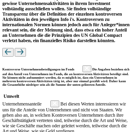
gewisse Unternehmensaktivitäten in ihrem Investment
vollständig ausschließen wollen. Sie finden vollständige
Transparenz über die Definition der einzelnen kontroversen
Aktivitäten in den jeweiligen Info i's. Kontroversen zu
internationalen Normen können jedoch auch für Anleger*innen
relevant sein, die der Meinung sind, dass etwa ein hoher Anteil
an Unternehmen die die Prinzipien des UN Global Compact
verletzt haben, ein finanzielles Risiko darstellen könnten.
Kontroverse Unternehmensbeteiligungen im Fonds
Die Angaben beziehen sich
auf den Anteil von Unternehmen im Fonds, die an kontroversen Aktivitäten beteiligt sind.
Sie können nicht aufsummiert werden, da es möglich ist, dass ein Unternehmen in
mehreren kontroversen Aktivitäten tätig ist, aber nur einmal gezählt wird. Daher kann
die Gesamthöhe niedriger sein als die Summe der unten gelisteten Anteile.
Umwelt
Unternehmensanteile
Bei diesen Werten interessieren wir
uns für die Anteile von Unternehmen und nicht von Staaten. Wir
geben also an, in welchen Kontroversen Unternehmen durch ihre
Geschäftstätigkeit vertreten sind, teilweise durch die Art und Weise,
wie sie Geschäfte machen oder geleitet werden, teilweise durch die
Art und Weise, wie sie Geld verdienen.