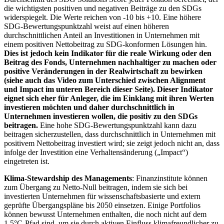
die wichtigsten positiven und negativen Beiträge zu den SDGs
widerspiegelt. Die Werte reichen von -10 bis +10. Eine höhere
SDG-Bewertungspunktzahl weist auf einen höheren
durchschnittlichen Anteil an Investitionen in Unternehmen mit
einem positiven Nettobeitrag zu SDG-konformen Lösungen hin.
Dies ist jedoch kein Indikator für die reale Wirkung oder den
Beitrag des Fonds, Unternehmen nachhaltiger zu machen oder
positive Veränderungen in der Realwirtschaft zu bewirken
(siehe auch das Video zum Unterschied zwischen Alignment
und Impact im unteren Bereich dieser Seite). Dieser Indikator
eignet sich eher für Anleger, die im Einklang mit ihren Werten
investieren möchten und daher durchschnittlich in
Unternehmen investieren wollen, die positiv zu den SDGs
beitragen.
Eine hohe SDG-Bewertungspunktzahl kann dazu
beitragen sicherzustellen, dass durchschnittlich in Unternehmen mit
positivem Nettobeitrag investiert wird; sie zeigt jedoch nicht an, dass
infolge der Investition eine Verhaltensänderung („Impact“)
eingetreten ist.
Klima-Stewardship des Managements
: Finanzinstitute können
zum Übergang zu Netto-Null beitragen, indem sie sich bei
investierten Unternehmen für wissenschaftsbasierte und extern
geprüfte Übergangspläne bis 2050 einsetzen. Einige Portfolios
können bewusst Unternehmen enthalten, die noch nicht auf dem
1,5°C-Pfad sind, um sie durch aktiven Einfluss klimafreundlicher zu