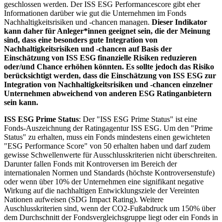
geschlossen werden. Der ISS ESG Performancescore gibt eher
Informationen darüber wie gut die Unternehmen im Fonds
Nachhaltigkeitsrisiken und -chancen managen.
Dieser Indikator
kann daher für Anleger*innen geeignet sein, die der Meinung
sind, dass eine besonders gute Integration von
Nachhaltigkeitsrisiken und -chancen auf Basis der
Einschätzung von ISS ESG finanzielle Risiken reduzieren
oder/und Chance erhöhen könnten. Es sollte jedoch das Risiko
berücksichtigt werden, dass die Einschätzung von ISS ESG zur
Integration von Nachhaltigkeitsrisiken und -chancen einzelner
Unternehmen abweichend von anderen ESG Ratinganbietern
sein kann.
ISS ESG Prime Status
: Der "ISS ESG Prime Status" ist eine
Fonds-Auszeichnung der Ratingagentur ISS ESG. Um den "Prime
Status" zu erhalten, muss ein Fonds mindestens einen gewichteten
"ESG Performance Score" von 50 erhalten haben und darf zudem
gewisse Schwellenwerte für Ausschlusskriterien nicht überschreiten.
Darunter fallen Fonds mit Kontroversen im Bereich der
internationalen Normen und Standards (höchste Kontroversenstufe)
oder wenn über 10% der Unternehmen eine signifikant negative
Wirkung auf die nachhaltigen Entwicklungsziele der Vereinten
Nationen aufweisen (SDG Impact Rating). Weitere
Auschlusskriterien sind, wenn der CO2-Fußabdruck um 150% über
dem Durchschnitt der Fondsvergleichsgruppe liegt oder ein Fonds in