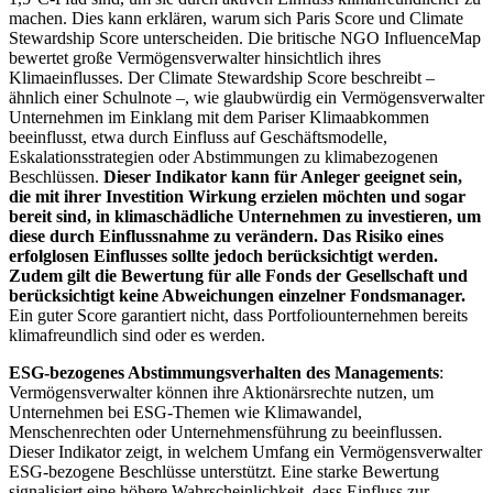
machen. Dies kann erklären, warum sich Paris Score und Climate
Stewardship Score unterscheiden. Die britische NGO InfluenceMap
bewertet große Vermögensverwalter hinsichtlich ihres
Klimaeinflusses. Der Climate Stewardship Score beschreibt –
ähnlich einer Schulnote –, wie glaubwürdig ein Vermögensverwalter
Unternehmen im Einklang mit dem Pariser Klimaabkommen
beeinflusst, etwa durch Einfluss auf Geschäftsmodelle,
Eskalationsstrategien oder Abstimmungen zu klimabezogenen
Beschlüssen.
Dieser Indikator kann für Anleger geeignet sein,
die mit ihrer Investition Wirkung erzielen möchten und sogar
bereit sind, in klimaschädliche Unternehmen zu investieren, um
diese durch Einflussnahme zu verändern. Das Risiko eines
erfolglosen Einflusses sollte jedoch berücksichtigt werden.
Zudem gilt die Bewertung für alle Fonds der Gesellschaft und
berücksichtigt keine Abweichungen einzelner Fondsmanager.
Ein guter Score garantiert nicht, dass Portfoliounternehmen bereits
klimafreundlich sind oder es werden.
ESG-bezogenes Abstimmungsverhalten des Managements
:
Vermögensverwalter können ihre Aktionärsrechte nutzen, um
Unternehmen bei ESG-Themen wie Klimawandel,
Menschenrechten oder Unternehmensführung zu beeinflussen.
Dieser Indikator zeigt, in welchem Umfang ein Vermögensverwalter
ESG-bezogene Beschlüsse unterstützt. Eine starke Bewertung
signalisiert eine höhere Wahrscheinlichkeit, dass Einfluss zur