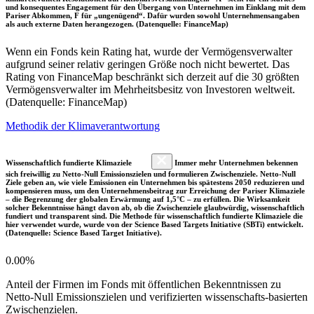
und konsequentes Engagement für den Übergang von Unternehmen im Einklang mit dem
Pariser Abkommen, F für „ungenügend“. Dafür wurden sowohl Unternehmensangaben
als auch externe Daten herangezogen. (Datenquelle: FinanceMap)
Wenn ein Fonds kein Rating hat, wurde der Vermögensverwalter
aufgrund seiner relativ geringen Größe noch nicht bewertet. Das
Rating von FinanceMap beschränkt sich derzeit auf die 30 größten
Vermögensverwalter im Mehrheitsbesitz von Investoren weltweit.
(Datenquelle: FinanceMap)
Methodik der Klimaverantwortung
Wissenschaftlich fundierte Klimaziele
Immer mehr Unternehmen bekennen
sich freiwillig zu Netto-Null Emissionszielen und formulieren Zwischenziele. Netto-Null
Ziele geben an, wie viele Emissionen ein Unternehmen bis spätestens 2050 reduzieren und
kompensieren muss, um den Unternehmensbeitrag zur Erreichung der Pariser Klimaziele
– die Begrenzung der globalen Erwärmung auf 1,5°C – zu erfüllen. Die Wirksamkeit
solcher Bekenntnisse hängt davon ab, ob die Zwischenziele glaubwürdig, wissenschaftlich
fundiert und transparent sind. Die Methode für wissenschaftlich fundierte Klimaziele die
hier verwendet wurde, wurde von der Science Based Targets Initiative (SBTi) entwickelt.
(Datenquelle: Science Based Target Initiative).
0.00%
Anteil der Firmen im Fonds mit öffentlichen Bekenntnissen zu
Netto-Null Emissionszielen und verifizierten wissenschafts-basierten
Zwischenzielen.