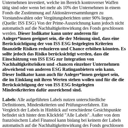
Unternehmen investiert, welche im Bereich kontroverser Waffen
tätig sind oder wenn bei mehr als 10% der Unternehmen in einem
Fonds die Zustimmung auf Aktionärsversammlungen zu
Vorstandswahlen oder Vergütungsberichten unter 90% liegen.
(Quelle: ISS ESG) Von der Prime-Auszeichnung kann jedoch nicht
automatisch auf die Nachhaltigkeitswirkung des Fonds geschlossen
werden.
Dieser Indikator kann unter anderem für
Anleger*innen geeignet sein, die der Meinung sind, dass eine
Berücksichtigung der von ISS ESG festgelegten Kriterien
finanzielle Risiken reduzieren und Chance erhöhen könnten. Es
sollte jedoch das Risiko berücksichtigt werden, dass die
Einschätzung von ISS ESG zur Integration von
Nachhaltigkeitsrisiken und -chancen einzelner Unternehmen
abweichend von anderen ESG Ratinganbietern sein kann.
Dieser Indikator kann auch für Anleger*innen geeignet sein,
die im Einklang mit ihren Werten stehen wollen und für die die
Berücksichtigung der von ISS ESG festgelegten
Mindestkriterien dafür ausreichend sind.
Labels
: Alle aufgeführten Labels nutzen unterschiedliche
Definitionen, Mindestkriterien und Prüfungsverfahren. Ein
Vergleich der Labels in Hinblick auf verschiedene Gesichtspunkte
befindet sich hinter dem Klickfeld "Alle Labels". Außer von dem
französischem Label Finansol kann bislang bei keinem der Labels
automatisch auf die Nachhaltigkeitswirkung des Fonds geschlossen