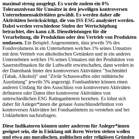
maximal streng ausgelegt. Es wurde zudem ein 0%
Toleranzniveau für Umsätze in den jeweiligen kontroversen
Unternehmensaktivitäten gewählt. Es werden daher alle
Aktivitäten berücksichtigt, die von ISS ESG analysiert werden.
Dabei werden verschiedene Stufen der Wertschöpfung
betrachtet, dies kann z.B. Dienstleistungen für die
Verarbeitung, die Produktion oder den Vertrieb von Produkten
umfassen.
Ein Beispiel: Angenommen, dass jeweils 5% des
Fondsvolumens in ein Unternehmen welches 1% seines Umsatzes
mit dem Vertrieb von alkoholischen Getränken und in ein anderes
Unternehmen welches 1% seines Umsatzes mit der Produktion von
Sauerstoffmasken für die Luftwaffe erwirtschaften, dann werden in
der Datenbank hinter den kontroversen Aktivitäten "Suchtmittel
(Tabak, Alkohol)" und "Zivile Schusswaffen oder militärische
Ausrüstung" jeweils 5% angezeigt. Fondsanbieter können einen
anderen Umfang für den Ausschluss von kontroversen Aktiviäten
definieren oder Daten über kontroverse Aktivitäten von
unterschiedlichen ESG Ratinganbietern beziehen. Es lohnt sich
daher für Anleger*innen die genaue Ausschlussdefinition von
kontroversen Aktiviäten bei Fondsanbietern zu verstehen und bei
Unklarheiten nachzufragen.
Diese Indikatoren können unter anderem für Anleger*innen
geeignet sein, die in Einklang mit ihren Werten stehen wollen
und etwa aus moralischen, politischen oder religiösen Gründen