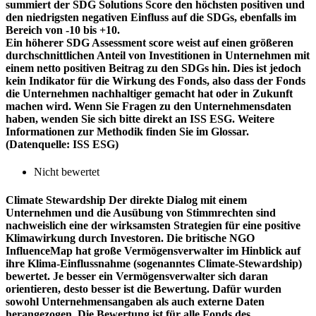
summiert der SDG Solutions Score den höchsten positiven und
den niedrigsten negativen Einfluss auf die SDGs, ebenfalls im
Bereich von -10 bis +10.
Ein höherer SDG Assessment score weist auf einen größeren
durchschnittlichen Anteil von Investitionen in Unternehmen mit
einem netto positiven Beitrag zu den SDGs hin. Dies ist jedoch
kein Indikator für die Wirkung des Fonds, also dass der Fonds
die Unternehmen nachhaltiger gemacht hat oder in Zukunft
machen wird. Wenn Sie Fragen zu den Unternehmensdaten
haben, wenden Sie sich bitte direkt an ISS ESG. Weitere
Informationen zur Methodik finden Sie im Glossar.
(Datenquelle: ISS ESG)
Nicht bewertet
Climate Stewardship
Der direkte Dialog mit einem
Unternehmen und die Ausübung von Stimmrechten sind
nachweislich eine der wirksamsten Strategien für eine positive
Klimawirkung durch Investoren. Die britische NGO
InfluenceMap hat große Vermögensverwalter im Hinblick auf
ihre Klima-Einflussnahme (sogenanntes Climate-Stewardship)
bewertet. Je besser ein Vermögensverwalter sich daran
orientieren, desto besser ist die Bewertung. Dafür wurden
sowohl Unternehmensangaben als auch externe Daten
herangezogen. Die Bewertung ist für alle Fonds des