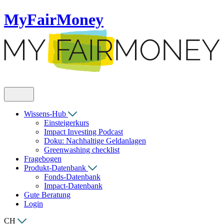
MyFairMoney
Wissens-Hub
Einsteigerkurs
Impact Investing Podcast
Doku: Nachhaltige Geldanlagen
Greenwashing checklist
Fragebogen
Produkt-Datenbank
Fonds-Datenbank
Impact-Datenbank
Gute Beratung
Login
CH