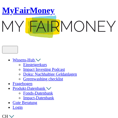
MyFairMoney
Wissens-Hub
Einsteigerkurs
Impact Investing Podcast
Doku: Nachhaltige Geldanlagen
Greenwashing checklist
Fragebogen
Produkt-Datenbank
Fonds-Datenbank
Impact-Datenbank
Gute Beratung
Login
CH