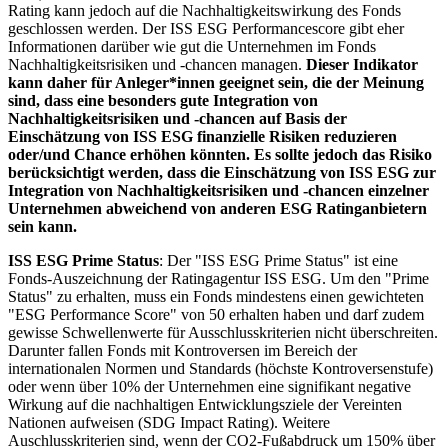
Rating kann jedoch auf die Nachhaltigkeitswirkung des Fonds
geschlossen werden. Der ISS ESG Performancescore gibt eher
Informationen darüber wie gut die Unternehmen im Fonds
Nachhaltigkeitsrisiken und -chancen managen.
Dieser Indikator
kann daher für Anleger*innen geeignet sein, die der Meinung
sind, dass eine besonders gute Integration von
Nachhaltigkeitsrisiken und -chancen auf Basis der
Einschätzung von ISS ESG finanzielle Risiken reduzieren
oder/und Chance erhöhen könnten. Es sollte jedoch das Risiko
berücksichtigt werden, dass die Einschätzung von ISS ESG zur
Integration von Nachhaltigkeitsrisiken und -chancen einzelner
Unternehmen abweichend von anderen ESG Ratinganbietern
sein kann.
ISS ESG Prime Status
: Der "ISS ESG Prime Status" ist eine
Fonds-Auszeichnung der Ratingagentur ISS ESG. Um den "Prime
Status" zu erhalten, muss ein Fonds mindestens einen gewichteten
"ESG Performance Score" von 50 erhalten haben und darf zudem
gewisse Schwellenwerte für Ausschlusskriterien nicht überschreiten.
Darunter fallen Fonds mit Kontroversen im Bereich der
internationalen Normen und Standards (höchste Kontroversenstufe)
oder wenn über 10% der Unternehmen eine signifikant negative
Wirkung auf die nachhaltigen Entwicklungsziele der Vereinten
Nationen aufweisen (SDG Impact Rating). Weitere
Auschlusskriterien sind, wenn der CO2-Fußabdruck um 150% über