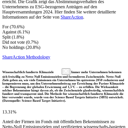
erreicht. Die Grafik zeigt das Abstimmungsverhalten des
Unternehmens zu ESG-bezogenen Anträgen auf den
Hauptversammlungen 2024. Hier finden Sie weitere detaillierte
Informationen auf der Seite von
ShareAction
.
For (70.6%)
Against (6.1%)
Split (1.8%)
Did not vote (0.7%)
No holdings (20.8%)
ShareAction Methodology
Wissenschaftlich fundierte Klimaziele
Immer mehr Unternehmen bekennen
sich freiwillig zu Netto-Null Emissionszielen und formulieren Zwischenziele. Netto-Null
Ziele geben an, wie viele Emissionen ein Unternehmen bis spätestens 2050 reduzieren und
kompensieren muss, um den Unternehmensbeitrag zur Erreichung der Pariser Klimaziele
– die Begrenzung der globalen Erwärmung auf 1,5°C – zu erfüllen. Die Wirksamkeit
solcher Bekenntnisse hängt davon ab, ob die Zwischenziele glaubwürdig, wissenschaftlich
fundiert und transparent sind. Die Methode für wissenschaftlich fundierte Klimaziele die
hier verwendet wurde, wurde von der Science Based Targets Initiative (SBTi) entwickelt.
(Datenquelle: Science Based Target Initiative).
13.31%
Anteil der Firmen im Fonds mit öffentlichen Bekenntnissen zu
Netto-Null Emissionszielen und verifizierten wissenschafts-basierten