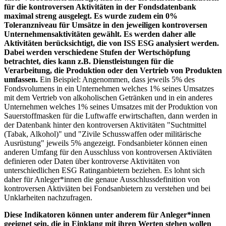
für die kontroversen Aktivitäten in der Fondsdatenbank
maximal streng ausgelegt. Es wurde zudem ein 0%
Toleranzniveau für Umsätze in den jeweiligen kontroversen
Unternehmensaktivitäten gewählt. Es werden daher alle
Aktivitäten berücksichtigt, die von ISS ESG analysiert werden.
Dabei werden verschiedene Stufen der Wertschöpfung
betrachtet, dies kann z.B. Dienstleistungen für die
Verarbeitung, die Produktion oder den Vertrieb von Produkten
umfassen.
Ein Beispiel: Angenommen, dass jeweils 5% des
Fondsvolumens in ein Unternehmen welches 1% seines Umsatzes
mit dem Vertrieb von alkoholischen Getränken und in ein anderes
Unternehmen welches 1% seines Umsatzes mit der Produktion von
Sauerstoffmasken für die Luftwaffe erwirtschaften, dann werden in
der Datenbank hinter den kontroversen Aktivitäten "Suchtmittel
(Tabak, Alkohol)" und "Zivile Schusswaffen oder militärische
Ausrüstung" jeweils 5% angezeigt. Fondsanbieter können einen
anderen Umfang für den Ausschluss von kontroversen Aktiviäten
definieren oder Daten über kontroverse Aktivitäten von
unterschiedlichen ESG Ratinganbietern beziehen. Es lohnt sich
daher für Anleger*innen die genaue Ausschlussdefinition von
kontroversen Aktiviäten bei Fondsanbietern zu verstehen und bei
Unklarheiten nachzufragen.
Diese Indikatoren können unter anderem für Anleger*innen
geeignet sein, die in Einklang mit ihren Werten stehen wollen