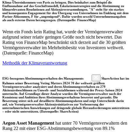
Klima-Übereinkommen von Paris zu bringen. Dies beinhaltet zum Beispiel die
Einflussnahme auf das Geschäftsmodell, Eskalationsstrategien und die Abstimmung zu
klimarelevanten Resolutionen auf Aktionärsversammlungen. "A" steht für ein starkes
und konsequentes Engagement für den Übergang von Unternehmen im Einklang mit dem
Pariser Abkommen, F für „ungenügend“. Dafür wurden sowohl Unternehmensangaben
als auch externe Daten herangezogen. (Datenquelle: FinanceMap)
Wenn ein Fonds kein Rating hat, wurde der Vermögensverwalter
aufgrund seiner relativ geringen Größe noch nicht bewertet. Das
Rating von FinanceMap beschränkt sich derzeit auf die 30 größten
Vermögensverwalter im Mehrheitsbesitz von Investoren weltweit.
(Datenquelle: FinanceMap)
Methodik der Klimaverantwortung
ESG-bezogenes Abstimmungsverhalten des Managements
ShareAction hat im
Rahmen seiner Bewertung Voting Matters 2024 70 der weltweit größten
Vermögensverwalter analysiert und deren Abstimmungsverhalten zu 279
Aktionärsbeschlüssen zu Umwelt- und Sozialthemen während der Proxy-Saison 2024
untersucht. Auf Grundlage dieser Analyse wurden die Vermögensverwalter nach der
Konsistenz und Ambition ihres Abstimmungsverhaltens bewertet und gerankt. Die
Bewertung stützt sich auf detaillierte Abstimmungsdaten und zeigt Unterschiede darin
auf, wie Vermögensverwalter Aktionärsinitiativen zur Verbesserung der
unternehmerischen Auswirkungen auf dringende globale Herausforderungen unterstützen
– oder nicht unterstützen. (Datenquelle: ShareAction)
Aegon Asset Management
hat unter 70 Vermögensverwaltern den
Rang 22 mit einer ESG-Abstimmungsbewertung von 89.1%