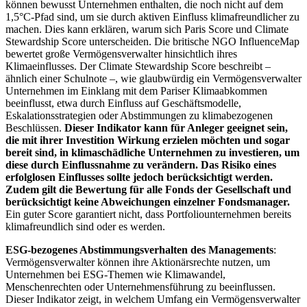
können bewusst Unternehmen enthalten, die noch nicht auf dem
1,5°C-Pfad sind, um sie durch aktiven Einfluss klimafreundlicher zu
machen. Dies kann erklären, warum sich Paris Score und Climate
Stewardship Score unterscheiden. Die britische NGO InfluenceMap
bewertet große Vermögensverwalter hinsichtlich ihres
Klimaeinflusses. Der Climate Stewardship Score beschreibt –
ähnlich einer Schulnote –, wie glaubwürdig ein Vermögensverwalter
Unternehmen im Einklang mit dem Pariser Klimaabkommen
beeinflusst, etwa durch Einfluss auf Geschäftsmodelle,
Eskalationsstrategien oder Abstimmungen zu klimabezogenen
Beschlüssen.
Dieser Indikator kann für Anleger geeignet sein,
die mit ihrer Investition Wirkung erzielen möchten und sogar
bereit sind, in klimaschädliche Unternehmen zu investieren, um
diese durch Einflussnahme zu verändern. Das Risiko eines
erfolglosen Einflusses sollte jedoch berücksichtigt werden.
Zudem gilt die Bewertung für alle Fonds der Gesellschaft und
berücksichtigt keine Abweichungen einzelner Fondsmanager.
Ein guter Score garantiert nicht, dass Portfoliounternehmen bereits
klimafreundlich sind oder es werden.
ESG-bezogenes Abstimmungsverhalten des Managements
:
Vermögensverwalter können ihre Aktionärsrechte nutzen, um
Unternehmen bei ESG-Themen wie Klimawandel,
Menschenrechten oder Unternehmensführung zu beeinflussen.
Dieser Indikator zeigt, in welchem Umfang ein Vermögensverwalter