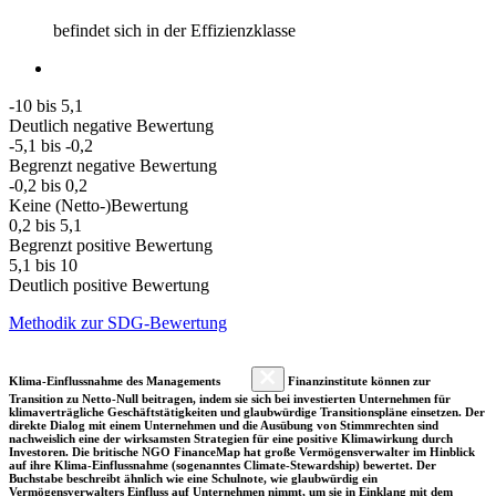
befindet sich in der Effizienzklasse
-10 bis 5,1
Deutlich negative Bewertung
-5,1 bis -0,2
Begrenzt negative Bewertung
-0,2 bis 0,2
Keine (Netto-)Bewertung
0,2 bis 5,1
Begrenzt positive Bewertung
5,1 bis 10
Deutlich positive Bewertung
Methodik zur SDG-Bewertung
Klima-Einflussnahme des Managements
Finanzinstitute können zur
Transition zu Netto-Null beitragen, indem sie sich bei investierten Unternehmen für
klimaverträgliche Geschäftstätigkeiten und glaubwürdige Transitionspläne einsetzen. Der
direkte Dialog mit einem Unternehmen und die Ausübung von Stimmrechten sind
nachweislich eine der wirksamsten Strategien für eine positive Klimawirkung durch
Investoren. Die britische NGO FinanceMap hat große Vermögensverwalter im Hinblick
auf ihre Klima-Einflussnahme (sogenanntes Climate-Stewardship) bewertet. Der
Buchstabe beschreibt ähnlich wie eine Schulnote, wie glaubwürdig ein
Vermögensverwalters Einfluss auf Unternehmen nimmt, um sie in Einklang mit dem