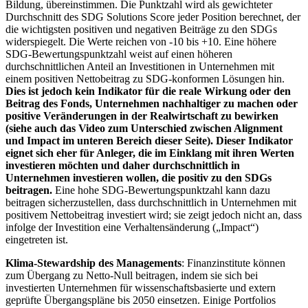
Bildung, übereinstimmen. Die Punktzahl wird als gewichteter
Durchschnitt des SDG Solutions Score jeder Position berechnet, der
die wichtigsten positiven und negativen Beiträge zu den SDGs
widerspiegelt. Die Werte reichen von -10 bis +10. Eine höhere
SDG-Bewertungspunktzahl weist auf einen höheren
durchschnittlichen Anteil an Investitionen in Unternehmen mit
einem positiven Nettobeitrag zu SDG-konformen Lösungen hin.
Dies ist jedoch kein Indikator für die reale Wirkung oder den
Beitrag des Fonds, Unternehmen nachhaltiger zu machen oder
positive Veränderungen in der Realwirtschaft zu bewirken
(siehe auch das Video zum Unterschied zwischen Alignment
und Impact im unteren Bereich dieser Seite). Dieser Indikator
eignet sich eher für Anleger, die im Einklang mit ihren Werten
investieren möchten und daher durchschnittlich in
Unternehmen investieren wollen, die positiv zu den SDGs
beitragen.
Eine hohe SDG-Bewertungspunktzahl kann dazu
beitragen sicherzustellen, dass durchschnittlich in Unternehmen mit
positivem Nettobeitrag investiert wird; sie zeigt jedoch nicht an, dass
infolge der Investition eine Verhaltensänderung („Impact“)
eingetreten ist.
Klima-Stewardship des Managements
: Finanzinstitute können
zum Übergang zu Netto-Null beitragen, indem sie sich bei
investierten Unternehmen für wissenschaftsbasierte und extern
geprüfte Übergangspläne bis 2050 einsetzen. Einige Portfolios