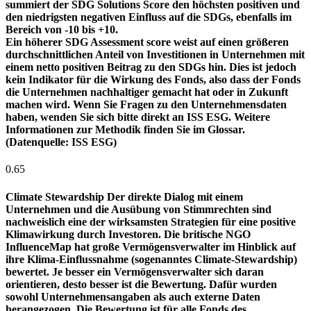
summiert der SDG Solutions Score den höchsten positiven und
den niedrigsten negativen Einfluss auf die SDGs, ebenfalls im
Bereich von -10 bis +10.
Ein höherer SDG Assessment score weist auf einen größeren
durchschnittlichen Anteil von Investitionen in Unternehmen mit
einem netto positiven Beitrag zu den SDGs hin. Dies ist jedoch
kein Indikator für die Wirkung des Fonds, also dass der Fonds
die Unternehmen nachhaltiger gemacht hat oder in Zukunft
machen wird. Wenn Sie Fragen zu den Unternehmensdaten
haben, wenden Sie sich bitte direkt an ISS ESG. Weitere
Informationen zur Methodik finden Sie im Glossar.
(Datenquelle: ISS ESG)
0.65
Climate Stewardship
Der direkte Dialog mit einem
Unternehmen und die Ausübung von Stimmrechten sind
nachweislich eine der wirksamsten Strategien für eine positive
Klimawirkung durch Investoren. Die britische NGO
InfluenceMap hat große Vermögensverwalter im Hinblick auf
ihre Klima-Einflussnahme (sogenanntes Climate-Stewardship)
bewertet. Je besser ein Vermögensverwalter sich daran
orientieren, desto besser ist die Bewertung. Dafür wurden
sowohl Unternehmensangaben als auch externe Daten
herangezogen. Die Bewertung ist für alle Fonds des