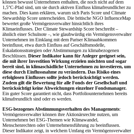
können bewusst Unternehmen enthalten, die noch nicht auf dem
1,5°C-Pfad sind, um sie durch aktiven Einfluss klimafreundlicher zu
machen. Dies kann erklären, warum sich Paris Score und Climate
Stewardship Score unterscheiden. Die britische NGO InfluenceMap
bewertet große Vermögensverwalter hinsichtlich ihres
Klimaeinflusses. Der Climate Stewardship Score beschreibt –
ähnlich einer Schulnote –, wie glaubwürdig ein Vermögensverwalter
Unternehmen im Einklang mit dem Pariser Klimaabkommen
beeinflusst, etwa durch Einfluss auf Geschäftsmodelle,
Eskalationsstrategien oder Abstimmungen zu klimabezogenen
Beschlüssen.
Dieser Indikator kann für Anleger geeignet sein,
die mit ihrer Investition Wirkung erzielen möchten und sogar
bereit sind, in klimaschädliche Unternehmen zu investieren, um
diese durch Einflussnahme zu verändern. Das Risiko eines
erfolglosen Einflusses sollte jedoch berücksichtigt werden.
Zudem gilt die Bewertung für alle Fonds der Gesellschaft und
berücksichtigt keine Abweichungen einzelner Fondsmanager.
Ein guter Score garantiert nicht, dass Portfoliounternehmen bereits
klimafreundlich sind oder es werden.
ESG-bezogenes Abstimmungsverhalten des Managements
:
Vermögensverwalter können ihre Aktionärsrechte nutzen, um
Unternehmen bei ESG-Themen wie Klimawandel,
Menschenrechten oder Unternehmensführung zu beeinflussen.
Dieser Indikator zeigt, in welchem Umfang ein Vermögensverwalter