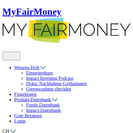
MyFairMoney
Wissens-Hub
Einsteigerkurs
Impact Investing Podcast
Doku: Nachhaltige Geldanlagen
Greenwashing checklist
Fragebogen
Produkt-Datenbank
Fonds-Datenbank
Impact-Datenbank
Gute Beratung
Login
CH