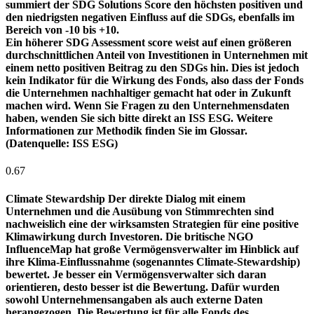
summiert der SDG Solutions Score den höchsten positiven und
den niedrigsten negativen Einfluss auf die SDGs, ebenfalls im
Bereich von -10 bis +10.
Ein höherer SDG Assessment score weist auf einen größeren
durchschnittlichen Anteil von Investitionen in Unternehmen mit
einem netto positiven Beitrag zu den SDGs hin. Dies ist jedoch
kein Indikator für die Wirkung des Fonds, also dass der Fonds
die Unternehmen nachhaltiger gemacht hat oder in Zukunft
machen wird. Wenn Sie Fragen zu den Unternehmensdaten
haben, wenden Sie sich bitte direkt an ISS ESG. Weitere
Informationen zur Methodik finden Sie im Glossar.
(Datenquelle: ISS ESG)
0.67
Climate Stewardship
Der direkte Dialog mit einem
Unternehmen und die Ausübung von Stimmrechten sind
nachweislich eine der wirksamsten Strategien für eine positive
Klimawirkung durch Investoren. Die britische NGO
InfluenceMap hat große Vermögensverwalter im Hinblick auf
ihre Klima-Einflussnahme (sogenanntes Climate-Stewardship)
bewertet. Je besser ein Vermögensverwalter sich daran
orientieren, desto besser ist die Bewertung. Dafür wurden
sowohl Unternehmensangaben als auch externe Daten
herangezogen. Die Bewertung ist für alle Fonds des