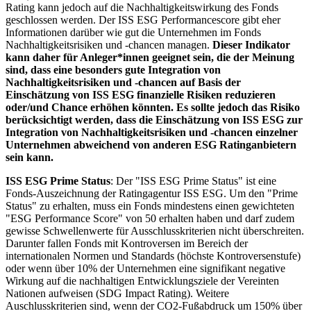
Rating kann jedoch auf die Nachhaltigkeitswirkung des Fonds
geschlossen werden. Der ISS ESG Performancescore gibt eher
Informationen darüber wie gut die Unternehmen im Fonds
Nachhaltigkeitsrisiken und -chancen managen.
Dieser Indikator
kann daher für Anleger*innen geeignet sein, die der Meinung
sind, dass eine besonders gute Integration von
Nachhaltigkeitsrisiken und -chancen auf Basis der
Einschätzung von ISS ESG finanzielle Risiken reduzieren
oder/und Chance erhöhen könnten. Es sollte jedoch das Risiko
berücksichtigt werden, dass die Einschätzung von ISS ESG zur
Integration von Nachhaltigkeitsrisiken und -chancen einzelner
Unternehmen abweichend von anderen ESG Ratinganbietern
sein kann.
ISS ESG Prime Status
: Der "ISS ESG Prime Status" ist eine
Fonds-Auszeichnung der Ratingagentur ISS ESG. Um den "Prime
Status" zu erhalten, muss ein Fonds mindestens einen gewichteten
"ESG Performance Score" von 50 erhalten haben und darf zudem
gewisse Schwellenwerte für Ausschlusskriterien nicht überschreiten.
Darunter fallen Fonds mit Kontroversen im Bereich der
internationalen Normen und Standards (höchste Kontroversenstufe)
oder wenn über 10% der Unternehmen eine signifikant negative
Wirkung auf die nachhaltigen Entwicklungsziele der Vereinten
Nationen aufweisen (SDG Impact Rating). Weitere
Auschlusskriterien sind, wenn der CO2-Fußabdruck um 150% über