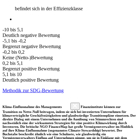
befindet sich in der Effizienzklasse
-10 bis 5,1
Deutlich negative Bewertung
-5,1 bis -0,2
Begrenzt negative Bewertung
-0,2 bis 0,2
Keine (Netto-)Bewertung
0,2 bis 5,1
Begrenzt positive Bewertung
5,1 bis 10
Deutlich positive Bewertung
Methodik zur SDG-Bewertung
Klima-Einflussnahme des Managements
Finanzinstitute können zur
Transition zu Netto-Null beitragen, indem sie sich bei investierten Unternehmen für
klimaverträgliche Geschäftstätigkeiten und glaubwürdige Transitionspläne einsetzen. Der
direkte Dialog mit einem Unternehmen und die Ausübung von Stimmrechten sind
nachweislich eine der wirksamsten Strategien für eine positive Klimawirkung durch
Investoren. Die britische NGO FinanceMap hat große Vermögensverwalter im Hinblick
auf ihre Klima-Einflussnahme (sogenanntes Climate-Stewardship) bewertet. Der
Buchstabe beschreibt ähnlich wie eine Schulnote, wie glaubwürdig ein
Vermögensverwalters Einfluss auf Unternehmen nimmt, um sie in Einklang mit dem