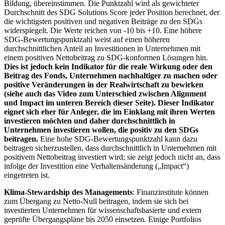
Bildung, übereinstimmen. Die Punktzahl wird als gewichteter
Durchschnitt des SDG Solutions Score jeder Position berechnet, der
die wichtigsten positiven und negativen Beiträge zu den SDGs
widerspiegelt. Die Werte reichen von -10 bis +10. Eine höhere
SDG-Bewertungspunktzahl weist auf einen höheren
durchschnittlichen Anteil an Investitionen in Unternehmen mit
einem positiven Nettobeitrag zu SDG-konformen Lösungen hin.
Dies ist jedoch kein Indikator für die reale Wirkung oder den
Beitrag des Fonds, Unternehmen nachhaltiger zu machen oder
positive Veränderungen in der Realwirtschaft zu bewirken
(siehe auch das Video zum Unterschied zwischen Alignment
und Impact im unteren Bereich dieser Seite). Dieser Indikator
eignet sich eher für Anleger, die im Einklang mit ihren Werten
investieren möchten und daher durchschnittlich in
Unternehmen investieren wollen, die positiv zu den SDGs
beitragen.
Eine hohe SDG-Bewertungspunktzahl kann dazu
beitragen sicherzustellen, dass durchschnittlich in Unternehmen mit
positivem Nettobeitrag investiert wird; sie zeigt jedoch nicht an, dass
infolge der Investition eine Verhaltensänderung („Impact“)
eingetreten ist.
Klima-Stewardship des Managements
: Finanzinstitute können
zum Übergang zu Netto-Null beitragen, indem sie sich bei
investierten Unternehmen für wissenschaftsbasierte und extern
geprüfte Übergangspläne bis 2050 einsetzen. Einige Portfolios