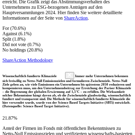
erreicht. Die Grafik zeigt das Abstimmungsverhalten des
Unternehmens zu ESG-bezogenen Anträgen auf den
Hauptversammlungen 2024. Hier finden Sie weitere detaillierte
Informationen auf der Seite von
ShareAction
.
For (70.6%)
Against (6.1%)
Split (1.8%)
Did not vote (0.7%)
No holdings (20.8%)
ShareAction Methodology
Wissenschaftlich fundierte Klimaziele
Immer mehr Unternehmen bekennen
sich freiwillig zu Netto-Null Emissionszielen und formulieren Zwischenziele. Netto-Null
Ziele geben an, wie viele Emissionen ein Unternehmen bis spätestens 2050 reduzieren und
kompensieren muss, um den Unternehmensbeitrag zur Erreichung der Pariser Klimaziele
– die Begrenzung der globalen Erwärmung auf 1,5°C – zu erfüllen. Die Wirksamkeit
solcher Bekenntnisse hängt davon ab, ob die Zwischenziele glaubwürdig, wissenschaftlich
fundiert und transparent sind. Die Methode für wissenschaftlich fundierte Klimaziele die
hier verwendet wurde, wurde von der Science Based Targets Initiative (SBTi) entwickelt.
(Datenquelle: Science Based Target Initiative).
21.87%
Anteil der Firmen im Fonds mit öffentlichen Bekenntnissen zu
Netto-Null Emissionszielen und verifizierten wissenschafts-basierten