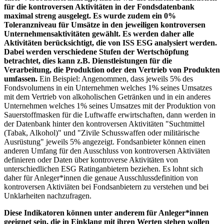
für die kontroversen Aktivitäten in der Fondsdatenbank
maximal streng ausgelegt. Es wurde zudem ein 0%
Toleranzniveau für Umsätze in den jeweiligen kontroversen
Unternehmensaktivitäten gewählt. Es werden daher alle
Aktivitäten berücksichtigt, die von ISS ESG analysiert werden.
Dabei werden verschiedene Stufen der Wertschöpfung
betrachtet, dies kann z.B. Dienstleistungen für die
Verarbeitung, die Produktion oder den Vertrieb von Produkten
umfassen.
Ein Beispiel: Angenommen, dass jeweils 5% des
Fondsvolumens in ein Unternehmen welches 1% seines Umsatzes
mit dem Vertrieb von alkoholischen Getränken und in ein anderes
Unternehmen welches 1% seines Umsatzes mit der Produktion von
Sauerstoffmasken für die Luftwaffe erwirtschaften, dann werden in
der Datenbank hinter den kontroversen Aktivitäten "Suchtmittel
(Tabak, Alkohol)" und "Zivile Schusswaffen oder militärische
Ausrüstung" jeweils 5% angezeigt. Fondsanbieter können einen
anderen Umfang für den Ausschluss von kontroversen Aktiviäten
definieren oder Daten über kontroverse Aktivitäten von
unterschiedlichen ESG Ratinganbietern beziehen. Es lohnt sich
daher für Anleger*innen die genaue Ausschlussdefinition von
kontroversen Aktiviäten bei Fondsanbietern zu verstehen und bei
Unklarheiten nachzufragen.
Diese Indikatoren können unter anderem für Anleger*innen
geeignet sein, die in Einklang mit ihren Werten stehen wollen