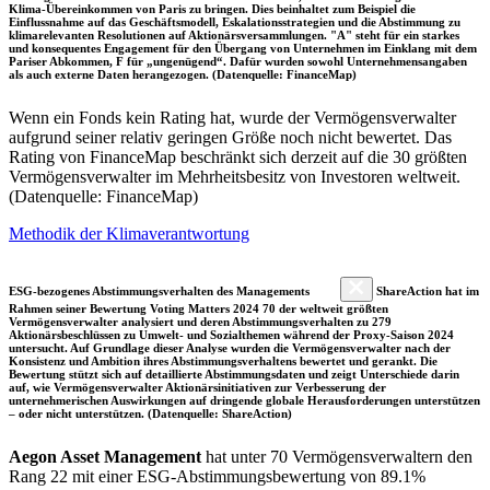
Klima-Übereinkommen von Paris zu bringen. Dies beinhaltet zum Beispiel die
Einflussnahme auf das Geschäftsmodell, Eskalationsstrategien und die Abstimmung zu
klimarelevanten Resolutionen auf Aktionärsversammlungen. "A" steht für ein starkes
und konsequentes Engagement für den Übergang von Unternehmen im Einklang mit dem
Pariser Abkommen, F für „ungenügend“. Dafür wurden sowohl Unternehmensangaben
als auch externe Daten herangezogen. (Datenquelle: FinanceMap)
Wenn ein Fonds kein Rating hat, wurde der Vermögensverwalter
aufgrund seiner relativ geringen Größe noch nicht bewertet. Das
Rating von FinanceMap beschränkt sich derzeit auf die 30 größten
Vermögensverwalter im Mehrheitsbesitz von Investoren weltweit.
(Datenquelle: FinanceMap)
Methodik der Klimaverantwortung
ESG-bezogenes Abstimmungsverhalten des Managements
ShareAction hat im
Rahmen seiner Bewertung Voting Matters 2024 70 der weltweit größten
Vermögensverwalter analysiert und deren Abstimmungsverhalten zu 279
Aktionärsbeschlüssen zu Umwelt- und Sozialthemen während der Proxy-Saison 2024
untersucht. Auf Grundlage dieser Analyse wurden die Vermögensverwalter nach der
Konsistenz und Ambition ihres Abstimmungsverhaltens bewertet und gerankt. Die
Bewertung stützt sich auf detaillierte Abstimmungsdaten und zeigt Unterschiede darin
auf, wie Vermögensverwalter Aktionärsinitiativen zur Verbesserung der
unternehmerischen Auswirkungen auf dringende globale Herausforderungen unterstützen
– oder nicht unterstützen. (Datenquelle: ShareAction)
Aegon Asset Management
hat unter 70 Vermögensverwaltern den
Rang 22 mit einer ESG-Abstimmungsbewertung von 89.1%