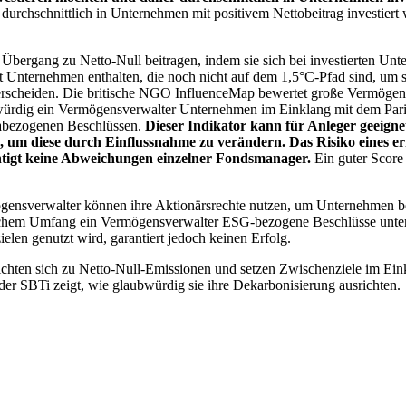
chschnittlich in Unternehmen mit positivem Nettobeitrag investiert wird
 Übergang zu Netto-Null beitragen, indem sie sich bei investierten Unt
 Unternehmen enthalten, die noch nicht auf dem 1,5°C-Pfad sind, um s
erscheiden. Die britische NGO InfluenceMap bewertet große Vermögensv
ubwürdig ein Vermögensverwalter Unternehmen im Einklang mit dem Pari
mabezogenen Beschlüssen.
Dieser Indikator kann für Anleger geeignet
n, um diese durch Einflussnahme zu verändern. Das Risiko eines er
ichtigt keine Abweichungen einzelner Fondsmanager.
Ein guter Score 
gensverwalter können ihre Aktionärsrechte nutzen, um Unternehmen
lchem Umfang ein Vermögensverwalter ESG-bezogene Beschlüsse unterstü
elen genutzt wird, garantiert jedoch keinen Erfolg.
chten sich zu Netto-Null-Emissionen und setzen Zwischenziele im Eink
der SBTi zeigt, wie glaubwürdig sie ihre Dekarbonisierung ausrichten.