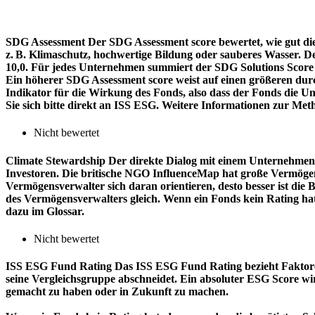
SDG Assessment
Der SDG Assessment score bewertet, wie gut di
z. B. Klimaschutz, hochwertige Bildung oder sauberes Wasser. D
10,0. Für jedes Unternehmen summiert der SDG Solutions Score de
Ein höherer SDG Assessment score weist auf einen größeren durch
Indikator für die Wirkung des Fonds, also dass der Fonds die
Sie sich bitte direkt an ISS ESG. Weitere Informationen zur Met
Nicht bewertet
Climate Stewardship
Der direkte Dialog mit einem Unternehmen 
Investoren. Die britische NGO InfluenceMap hat große Vermögen
Vermögensverwalter sich daran orientieren, desto besser ist d
des Vermögensverwalters gleich. Wenn ein Fonds kein Rating ha
dazu im Glossar.
Nicht bewertet
ISS ESG Fund Rating
Das ISS ESG Fund Rating bezieht Faktore
seine Vergleichsgruppe abschneidet. Ein absoluter ESG Score wir
gemacht zu haben oder in Zukunft zu machen.