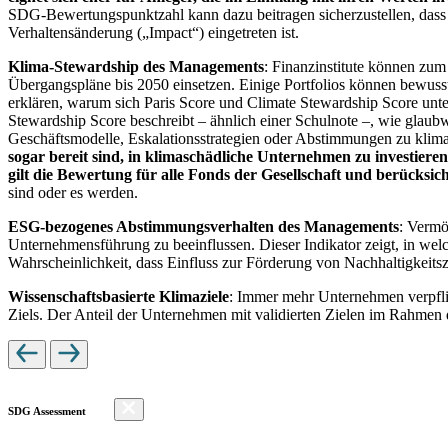
SDG-Bewertungspunktzahl kann dazu beitragen sicherzustellen, dass dur
Verhaltensänderung („Impact“) eingetreten ist.
Klima-Stewardship des Managements
: Finanzinstitute können zum
Übergangspläne bis 2050 einsetzen. Einige Portfolios können bewusst
erklären, warum sich Paris Score und Climate Stewardship Score unt
Stewardship Score beschreibt – ähnlich einer Schulnote –, wie gla
Geschäftsmodelle, Eskalationsstrategien oder Abstimmungen zu kli
sogar bereit sind, in klimaschädliche Unternehmen zu investiere
gilt die Bewertung für alle Fonds der Gesellschaft und berücks
sind oder es werden.
ESG-bezogenes Abstimmungsverhalten des Managements
: Vermö
Unternehmensführung zu beeinflussen. Dieser Indikator zeigt, in we
Wahrscheinlichkeit, dass Einfluss zur Förderung von Nachhaltigkeitszi
Wissenschaftsbasierte Klimaziele
: Immer mehr Unternehmen verpfli
Ziels. Der Anteil der Unternehmen mit validierten Zielen im Rahmen 
SDG Assessment