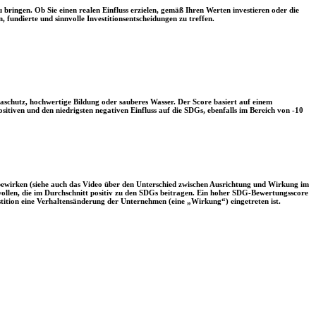
 bringen. Ob Sie einen realen Einfluss erzielen, gemäß Ihren Werten investieren oder die
, fundierte und sinnvolle Investitionsentscheidungen zu treffen.
aschutz, hochwertige Bildung oder sauberes Wasser. Der Score basiert auf einem
tiven und den niedrigsten negativen Einfluss auf die SDGs, ebenfalls im Bereich von -10
 bewirken (siehe auch das Video über den Unterschied zwischen Ausrichtung und Wirkung im
 wollen, die im Durchschnitt positiv zu den SDGs beitragen. Ein hoher SDG-Bewertungsscore
vestition eine Verhaltensänderung der Unternehmen (eine „Wirkung“) eingetreten ist.