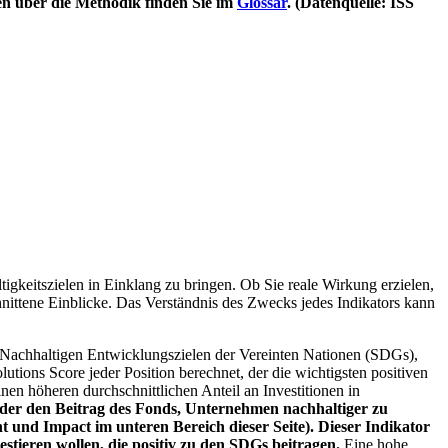
en über die Methodik finden Sie im
Glossar
. (Datenquelle: ISS
igkeitszielen in Einklang zu bringen. Ob Sie reale Wirkung erzielen,
nittene Einblicke. Das Verständnis des Zwecks jedes Indikators kann
Nachhaltigen Entwicklungszielen der Vereinten Nationen (SDGs),
ions Score jeder Position berechnet, der die wichtigsten positiven
n höheren durchschnittlichen Anteil an Investitionen in
 oder den Beitrag des Fonds, Unternehmen nachhaltiger zu
 und Impact im unteren Bereich dieser Seite). Dieser Indikator
stieren wollen, die positiv zu den SDGs beitragen.
Eine hohe