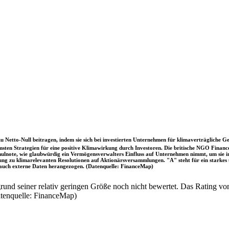
u Netto-Null beitragen, indem sie sich bei investierten Unternehmen für klimaverträgliche Ge
sten Strategien für eine positive Klimawirkung durch Investoren. Die britische NGO Fina
chulnote, wie glaubwürdig ein Vermögensverwalters Einfluss auf Unternehmen nimmt, um sie
immung zu klimarelevanten Resolutionen auf Aktionärsversammlungen. "A" steht für ein sta
uch externe Daten herangezogen. (Datenquelle: FinanceMap)
nd seiner relativ geringen Größe noch nicht bewertet. Das Rating von
atenquelle: FinanceMap)