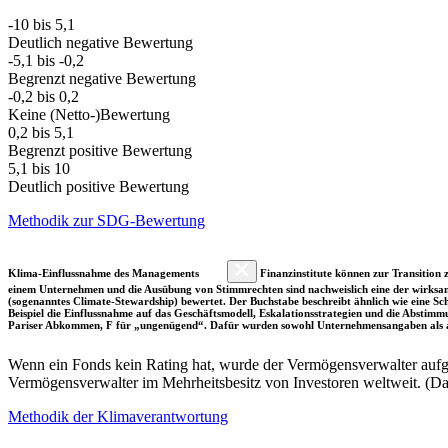
-10 bis 5,1
Deutlich negative Bewertung
-5,1 bis -0,2
Begrenzt negative Bewertung
-0,2 bis 0,2
Keine (Netto-)Bewertung
0,2 bis 5,1
Begrenzt positive Bewertung
5,1 bis 10
Deutlich positive Bewertung
Methodik zur SDG-Bewertung
Klima-Einflussnahme des Managements
Finanzinstitute können zur Transition z
einem Unternehmen und die Ausübung von Stimmrechten sind nachweislich eine der wirksam
(sogenanntes Climate-Stewardship) bewertet. Der Buchstabe beschreibt ähnlich wie eine S
Beispiel die Einflussnahme auf das Geschäftsmodell, Eskalationsstrategien und die Abst
Pariser Abkommen, F für „ungenügend“. Dafür wurden sowohl Unternehmensangaben als a
Wenn ein Fonds kein Rating hat, wurde der Vermögensverwalter aufgru
Vermögensverwalter im Mehrheitsbesitz von Investoren weltweit. (D
Methodik der Klimaverantwortung