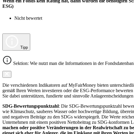
Wenn ein Fonds kein Rating hat, dann wurden die benötigten Sc
ESG)
Nicht bewertet
Tipp
Sektion: Wie nutzt man die Informationen in der Fondsdatenba
Die verschiedenen Indikatoren auf MyFairMoney bieten unterschiedlich
gemäß Ihren Werten investieren oder die ESG-Performance bewerten mö
Sie dabei unterstützen, fundierte und sinnvolle Anlageentscheidungen 
SDG-Bewertungspunktzahl
: Die SDG-Bewertungspunktzahl bewerte
wie Klimaschutz, sauberes Wasser oder hochwertige Bildung, übereins
und negativen Beiträge zu den SDGs widerspiegelt. Die Werte reiche
Unternehmen mit einem positiven Nettobeitrag zu SDG-konformen 
machen oder positive Veränderungen in der Realwirtschaft zu be
eignet sich eher für Anleger, die im Einklang mit ihren Werten i