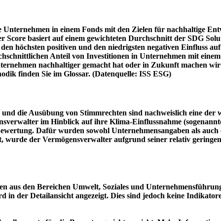
e Unternehmen in einem Fonds mit den Zielen für nachhaltige En
er Score basiert auf einem gewichteten Durchschnitt der SDG Solu
n höchsten positiven und den niedrigsten negativen Einfluss auf 
schnittlichen Anteil von Investitionen in Unternehmen mit einem n
 Unternehmen nachhaltiger gemacht hat oder in Zukunft machen 
hodik finden Sie im Glossar. (Datenquelle: ISS ESG)
und die Ausübung von Stimmrechten sind nachweislich eine der w
sverwalter im Hinblick auf ihre Klima-Einflussnahme (sogenanntes
ie Bewertung. Dafür wurden sowohl Unternehmensangaben als auch e
t, wurde der Vermögensverwalter aufgrund seiner relativ geringe
n aus den Bereichen Umwelt, Soziales und Unternehmensführung mi
d in der Detailansicht angezeigt. Dies sind jedoch keine Indikat