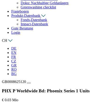
Doku: Nachhaltige Geldanlagen
Greenwashing checklist
Fragebogen
Produkt-Datenbank
Fonds-Datenbank
Impact-Datenbank
Gute Beratung
Login
CH
DE
EN
FR
CZ
GR
RO
BG
GB0008625120
PHX P Worldwide Bd: Phoenix Series 1 Units
€ 0.03 Mio