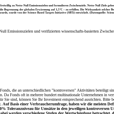
iwillig zu Netto-Null Emissionszielen und formulieren Zwischenziele. Netto-Null Ziele geben
ie Begrenzung der globalen Erwärmung auf 1,5°C – zu erfüllen. Die Wirksamkeit solcher Beke
wurde, wurde von der Science Based Targets Initiative (SBTi) entwickelt. (Datenquelle: Scienc
ull Emissionszielen und verifizierten wissenschafts-basierten Zwische
onds, die an unterschiedlichen "kontroversen" Aktivitäten beteiligt sind
sen. Da Fonds oft in mehrere hundert multinationale Unternehmen in ver
 für Sie sind, können Sie Ihr Investment entsprechend ausrichten. Bitt
t.
Auf Basis einer Verbraucherumfrage, haben wir die meisten Defin
% Toleranzniveau für Umsätze in den jeweiligen kontroversen Un
Dabei werden verschiedene Stufen der Wertschöpfung betrachtet, di