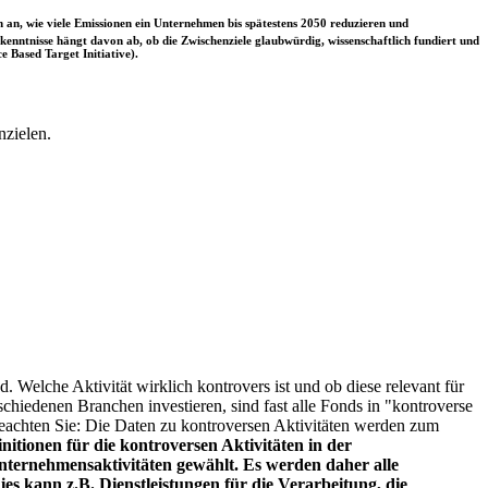
 an, wie viele Emissionen ein Unternehmen bis spätestens 2050 reduzieren und
nntnisse hängt davon ab, ob die Zwischenziele glaubwürdig, wissenschaftlich fundiert und
e Based Target Initiative).
nzielen.
. Welche Aktivität wirklich kontrovers ist und ob diese relevant für
schiedenen Branchen investieren, sind fast alle Fonds in "kontroverse
e beachten Sie: Die Daten zu kontroversen Aktivitäten werden zum
itionen für die kontroversen Aktivitäten in der
ternehmensaktivitäten gewählt. Es werden daher alle
es kann z.B. Dienstleistungen für die Verarbeitung, die