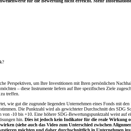
hwellenwerte für die Bewertung nicht erreicht. Mehr Information
nk?
e Perspektiven, um Ihre Investitionen mit Ihren persönlichen Nachhalt
chten – diese Instrumente liefern auf Ihre spezifischen Ziele zugesch
zu treffen.
t, wie gut die zugrunde liegenden Unternehmen eines Fonds mit den 
timmen. Die Punktzahl wird als gewichteter Durchschnitt des SDG Solut
n von -10 bis +10. Eine höhere SDG-Bewertungspunktzahl weist auf eine
Lösungen hin.
Dies ist jedoch kein Indikator für die reale Wirkung
wirken (siehe auch das Video zum Unterschied zwischen Alignment
nvestieren möchten und daher durchschnittlich in Unternehmen inve