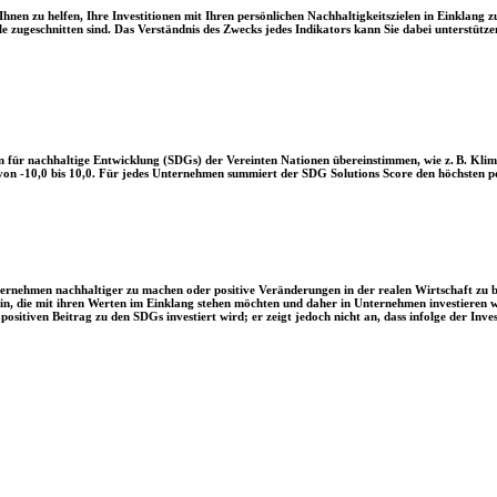
en zu helfen, Ihre Investitionen mit Ihren persönlichen Nachhaltigkeitszielen in Einklang zu
le zugeschnitten sind. Das Verständnis des Zwecks jedes Indikators kann Sie dabei unterstützen
 für nachhaltige Entwicklung (SDGs) der Vereinten Nationen übereinstimmen, wie z. B. Klim
n -10,0 bis 10,0. Für jedes Unternehmen summiert der SDG Solutions Score den höchsten posi
Unternehmen nachhaltiger zu machen oder positive Veränderungen in der realen Wirtschaft zu
 sein, die mit ihren Werten im Einklang stehen möchten und daher in Unternehmen investieren
positiven Beitrag zu den SDGs investiert wird; er zeigt jedoch nicht an, dass infolge der In