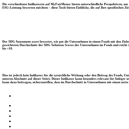
Die verschiedenen Indikatoren auf MyFairMoney bieten unterschiedliche Perspektiven, um Ihn
ESG-Leistung bewerten möchten – diese Tools bieten Einblicke, die auf Ihre spezifischen Zie
Der SDG Assessment score bewertet, wie gut die Unternehmen in einem Fonds mit den Zielen
gewichteten Durchschnitt der SDG Solutions Scores der Unternehmen im Fonds und reicht vo
bis +10.
Dies ist jedoch kein Indikator für die tatsächliche Wirkung oder den Beitrag des Fonds, 
unteren Abschnitt auf dieser Seite). Dieser Indikator kann besonders relevant für Anleger
kann dazu beitragen, sicherzustellen, dass im Durchschnitt in Unternehmen mit einem netto 