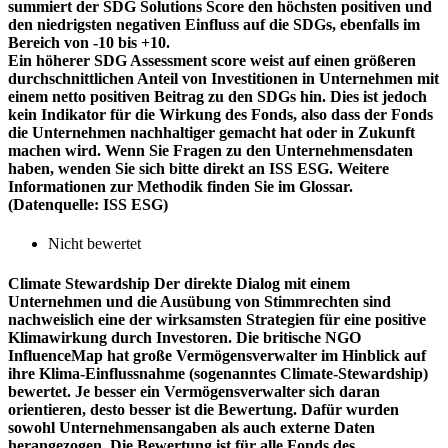
summiert der SDG Solutions Score den höchsten positiven und
den niedrigsten negativen Einfluss auf die SDGs, ebenfalls im
Bereich von -10 bis +10.
Ein höherer SDG Assessment score weist auf einen größeren
durchschnittlichen Anteil von Investitionen in Unternehmen mit
einem netto positiven Beitrag zu den SDGs hin. Dies ist jedoch
kein Indikator für die Wirkung des Fonds, also dass der Fonds
die Unternehmen nachhaltiger gemacht hat oder in Zukunft
machen wird. Wenn Sie Fragen zu den Unternehmensdaten
haben, wenden Sie sich bitte direkt an ISS ESG. Weitere
Informationen zur Methodik finden Sie im Glossar.
(Datenquelle: ISS ESG)
Nicht bewertet
Climate Stewardship
Der direkte Dialog mit einem
Unternehmen und die Ausübung von Stimmrechten sind
nachweislich eine der wirksamsten Strategien für eine positive
Klimawirkung durch Investoren. Die britische NGO
InfluenceMap hat große Vermögensverwalter im Hinblick auf
ihre Klima-Einflussnahme (sogenanntes Climate-Stewardship)
bewertet. Je besser ein Vermögensverwalter sich daran
orientieren, desto besser ist die Bewertung. Dafür wurden
sowohl Unternehmensangaben als auch externe Daten
herangezogen. Die Bewertung ist für alle Fonds des