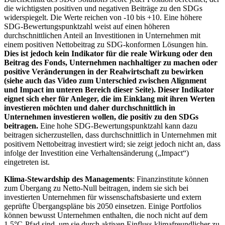
die wichtigsten positiven und negativen Beiträge zu den SDGs
widerspiegelt. Die Werte reichen von -10 bis +10. Eine höhere
SDG-Bewertungspunktzahl weist auf einen höheren
durchschnittlichen Anteil an Investitionen in Unternehmen mit
einem positiven Nettobeitrag zu SDG-konformen Lösungen hin.
Dies ist jedoch kein Indikator für die reale Wirkung oder den
Beitrag des Fonds, Unternehmen nachhaltiger zu machen oder
positive Veränderungen in der Realwirtschaft zu bewirken
(siehe auch das Video zum Unterschied zwischen Alignment
und Impact im unteren Bereich dieser Seite). Dieser Indikator
eignet sich eher für Anleger, die im Einklang mit ihren Werten
investieren möchten und daher durchschnittlich in
Unternehmen investieren wollen, die positiv zu den SDGs
beitragen.
Eine hohe SDG-Bewertungspunktzahl kann dazu
beitragen sicherzustellen, dass durchschnittlich in Unternehmen mit
positivem Nettobeitrag investiert wird; sie zeigt jedoch nicht an, dass
infolge der Investition eine Verhaltensänderung („Impact“)
eingetreten ist.
Klima-Stewardship des Managements
: Finanzinstitute können
zum Übergang zu Netto-Null beitragen, indem sie sich bei
investierten Unternehmen für wissenschaftsbasierte und extern
geprüfte Übergangspläne bis 2050 einsetzen. Einige Portfolios
können bewusst Unternehmen enthalten, die noch nicht auf dem
1,5°C-Pfad sind, um sie durch aktiven Einfluss klimafreundlicher zu