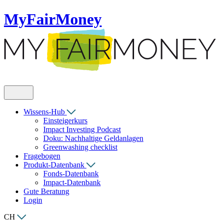
MyFairMoney
Wissens-Hub
Einsteigerkurs
Impact Investing Podcast
Doku: Nachhaltige Geldanlagen
Greenwashing checklist
Fragebogen
Produkt-Datenbank
Fonds-Datenbank
Impact-Datenbank
Gute Beratung
Login
CH