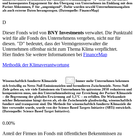
und konsequentes Engagement für den Übergang von Unternehmen im Einklang mit dem
Pariser Abkommen, F für „ungenügend“. Dafür wurden sowohl Unternehmensangaben
als auch externe Daten herangezogen. (Datenquelle: FinanceMap)
D
Dieser Fonds wird von
BNY Investments
verwaltet. Die Punktzahl
wird für alle Fonds des Unternehmens vergeben, nicht nur für
diesen. "D" bedeutet, dass der Vermögensverwalter die
Unternehmen offenbar nicht zum Thema Klima verpflichtet.
Hier finden Sie weitere Informationen bei
FinanceMap
Methodik der Klimaverantwortung
Wissenschaftlich fundierte Klimaziele
Immer mehr Unternehmen bekennen
sich freiwillig zu Netto-Null Emissionszielen und formulieren Zwischenziele. Netto-Null
Ziele geben an, wie viele Emissionen ein Unternehmen bis spätestens 2050 reduzieren und
kompensieren muss, um den Unternehmensbeitrag zur Erreichung der Pariser Klimaziele
– die Begrenzung der globalen Erwärmung auf 1,5°C – zu erfüllen. Die Wirksamkeit
solcher Bekenntnisse hängt davon ab, ob die Zwischenziele glaubwürdig, wissenschaftlich
fundiert und transparent sind. Die Methode für wissenschaftlich fundierte Klimaziele die
hier verwendet wurde, wurde von der Science Based Targets Initiative (SBTi) entwickelt.
(Datenquelle: Science Based Target Initiative).
0.00%
Anteil der Firmen im Fonds mit öffentlichen Bekenntnissen zu