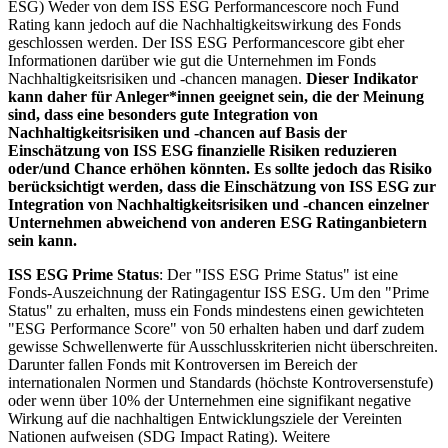
ESG) Weder von dem ISS ESG Performancescore noch Fund
Rating kann jedoch auf die Nachhaltigkeitswirkung des Fonds
geschlossen werden. Der ISS ESG Performancescore gibt eher
Informationen darüber wie gut die Unternehmen im Fonds
Nachhaltigkeitsrisiken und -chancen managen.
Dieser Indikator
kann daher für Anleger*innen geeignet sein, die der Meinung
sind, dass eine besonders gute Integration von
Nachhaltigkeitsrisiken und -chancen auf Basis der
Einschätzung von ISS ESG finanzielle Risiken reduzieren
oder/und Chance erhöhen könnten. Es sollte jedoch das Risiko
berücksichtigt werden, dass die Einschätzung von ISS ESG zur
Integration von Nachhaltigkeitsrisiken und -chancen einzelner
Unternehmen abweichend von anderen ESG Ratinganbietern
sein kann.
ISS ESG Prime Status
: Der "ISS ESG Prime Status" ist eine
Fonds-Auszeichnung der Ratingagentur ISS ESG. Um den "Prime
Status" zu erhalten, muss ein Fonds mindestens einen gewichteten
"ESG Performance Score" von 50 erhalten haben und darf zudem
gewisse Schwellenwerte für Ausschlusskriterien nicht überschreiten.
Darunter fallen Fonds mit Kontroversen im Bereich der
internationalen Normen und Standards (höchste Kontroversenstufe)
oder wenn über 10% der Unternehmen eine signifikant negative
Wirkung auf die nachhaltigen Entwicklungsziele der Vereinten
Nationen aufweisen (SDG Impact Rating). Weitere