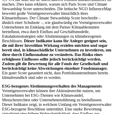
machen. Dies kann erklären, warum sich Paris Score und Climate
Stewardship Score unterscheiden. Die britische NGO InfluenceMap
bewertet große Vermögensverwalter hinsichtlich ihres
Klimaeinflusses. Der Climate Stewardship Score beschreibt –
ähnlich einer Schulnote –, wie glaubwürdig ein Vermögensverwalter
Unternehmen im Einklang mit dem Pariser Klimaabkommen
beeinflusst, etwa durch Einfluss auf Geschäftsmodelle,
Eskalationsstrategien oder Abstimmungen zu klimabezogenen
Beschlüssen.
Dieser Indikator kann für Anleger geeignet sein,
die mit ihrer Investition Wirkung erzielen möchten und sogar
bereit sind, in klimaschädliche Unternehmen zu investieren, um
diese durch Einflussnahme zu verändern. Das Risiko eines
erfolglosen Einflusses sollte jedoch berücksichtigt werden.
Zudem gilt die Bewertung für alle Fonds der Gesellschaft und
berücksichtigt keine Abweichungen einzelner Fondsmanager.
Ein guter Score garantiert nicht, dass Portfoliounternehmen bereits
klimafreundlich sind oder es werden.
ESG-bezogenes Abstimmungsverhalten des Managements
:
Vermögensverwalter können ihre Aktionärsrechte nutzen, um
Unternehmen bei ESG-Themen wie Klimawandel,
Menschenrechten oder Unternehmensführung zu beeinflussen.
Dieser Indikator zeigt, in welchem Umfang ein Vermögensverwalter
ESG-bezogene Beschlüsse unterstützt. Eine starke Bewertung
signalisiert eine höhere Wahrscheinlichkeit, dass Einfluss zur