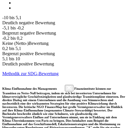
-10 bis 5,1
Deutlich negative Bewertung
-5,1 bis -0,2
Begrenzt negative Bewertung
-0,2 bis 0,2
Keine (Netto-)Bewertung
0,2 bis 5,1
Begrenzt positive Bewertung
5,1 bis 10
Deutlich positive Bewertung
Methodik zur SDG-Bewertung
Klima-Einflussnahme des Managements
Finanzinstitute können zur
Transition zu Netto-Null beitragen, indem sie sich bei investierten Unternehmen für
klimaverträgliche Geschäftstätigkeiten und glaubwürdige Transitionspläne einsetzen. Der
direkte Dialog mit einem Unternehmen und die Ausübung von Stimmrechten sind
nachweislich eine der wirksamsten Strategien für eine positive Klimawirkung durch
Investoren. Die britische NGO FinanceMap hat große Vermögensverwalter im Hinblick
auf ihre Klima-Einflussnahme (sogenanntes Climate-Stewardship) bewertet. Der
Buchstabe beschreibt ähnlich wie eine Schulnote, wie glaubwürdig ein
Vermögensverwalters Einfluss auf Unternehmen nimmt, um sie in Einklang mit dem
Klima-Übereinkommen von Paris zu bringen. Dies beinhaltet zum Beispiel die
Einflussnahme auf das Geschäftsmodell, Eskalationsstrategien und die Abstimmung zu
klimarelevanten Resolutionen auf Aktionärsversammlungen. "A" steht für ein starkes