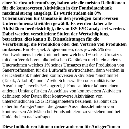
einer Verbraucherumfrage, haben wir die meisten Definitionen
für die kontroversen Aktivitäten in der Fondsdatenbank
maximal streng ausgelegt. Es wurde zudem ein 0%
Toleranzniveau für Umsätze in den jeweiligen kontroversen
Unternehmensaktivitäten gewählt. Es werden daher alle
Aktivitäten berücksichtigt, die von ISS ESG analysiert werden.
Dabei werden verschiedene Stufen der Wertschöpfung
betrachtet, dies kann z.B. Dienstleistungen für die
Verarbeitung, die Produktion oder den Vertrieb von Produkten
umfassen.
Ein Beispiel: Angenommen, dass jeweils 5% des
Fondsvolumens in ein Unternehmen welches 1% seines Umsatzes
mit dem Vertrieb von alkoholischen Getränken und in ein anderes
Unternehmen welches 1% seines Umsatzes mit der Produktion von
Sauerstoffmasken für die Luftwaffe erwirtschaften, dann werden in
der Datenbank hinter den kontroversen Aktivitäten "Suchtmittel
(Tabak, Alkohol)" und "Zivile Schusswaffen oder militärische
Ausrüstung" jeweils 5% angezeigt. Fondsanbieter können einen
anderen Umfang für den Ausschluss von kontroversen Aktiviäten
definieren oder Daten über kontroverse Aktivitäten von
unterschiedlichen ESG Ratinganbietern beziehen. Es lohnt sich
daher für Anleger*innen die genaue Ausschlussdefinition von
kontroversen Aktiviäten bei Fondsanbietern zu verstehen und bei
Unklarheiten nachzufragen.
Diese Indikatoren können unter anderem für Anleger*innen