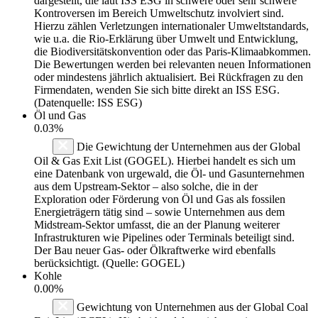
dargestellt, die laut ISS ESG in schwere oder sehr schwere
Kontroversen im Bereich Umweltschutz involviert sind.
Hierzu zählen Verletzungen internationaler Umweltstandards,
wie u.a. die Rio-Erklärung über Umwelt und Entwicklung,
die Biodiversitätskonvention oder das Paris-Klimaabkommen.
Die Bewertungen werden bei relevanten neuen Informationen
oder mindestens jährlich aktualisiert. Bei Rückfragen zu den
Firmendaten, wenden Sie sich bitte direkt an ISS ESG.
(Datenquelle: ISS ESG)
Öl und Gas
0.03%
Die Gewichtung der Unternehmen aus der Global
Oil & Gas Exit List (GOGEL). Hierbei handelt es sich um
eine Datenbank von urgewald, die Öl- und Gasunternehmen
aus dem Upstream-Sektor – also solche, die in der
Exploration oder Förderung von Öl und Gas als fossilen
Energieträgern tätig sind – sowie Unternehmen aus dem
Midstream-Sektor umfasst, die an der Planung weiterer
Infrastrukturen wie Pipelines oder Terminals beteiligt sind.
Der Bau neuer Gas- oder Ölkraftwerke wird ebenfalls
berücksichtigt. (Quelle: GOGEL)
Kohle
0.00%
Gewichtung von Unternehmen aus der Global Coal