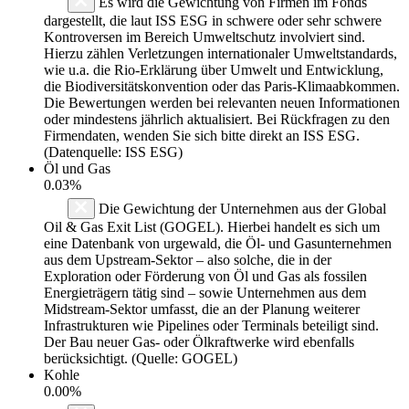
Es wird die Gewichtung von Firmen im Fonds
dargestellt, die laut ISS ESG in schwere oder sehr schwere
Kontroversen im Bereich Umweltschutz involviert sind.
Hierzu zählen Verletzungen internationaler Umweltstandards,
wie u.a. die Rio-Erklärung über Umwelt und Entwicklung,
die Biodiversitätskonvention oder das Paris-Klimaabkommen.
Die Bewertungen werden bei relevanten neuen Informationen
oder mindestens jährlich aktualisiert. Bei Rückfragen zu den
Firmendaten, wenden Sie sich bitte direkt an ISS ESG.
(Datenquelle: ISS ESG)
Öl und Gas
0.03%
Die Gewichtung der Unternehmen aus der Global
Oil & Gas Exit List (GOGEL). Hierbei handelt es sich um
eine Datenbank von urgewald, die Öl- und Gasunternehmen
aus dem Upstream-Sektor – also solche, die in der
Exploration oder Förderung von Öl und Gas als fossilen
Energieträgern tätig sind – sowie Unternehmen aus dem
Midstream-Sektor umfasst, die an der Planung weiterer
Infrastrukturen wie Pipelines oder Terminals beteiligt sind.
Der Bau neuer Gas- oder Ölkraftwerke wird ebenfalls
berücksichtigt. (Quelle: GOGEL)
Kohle
0.00%