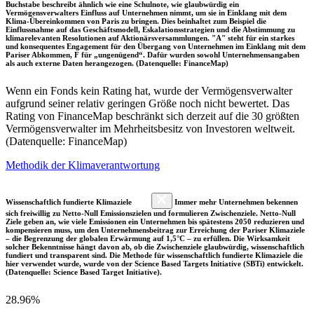
Buchstabe beschreibt ähnlich wie eine Schulnote, wie glaubwürdig ein
Vermögensverwalters Einfluss auf Unternehmen nimmt, um sie in Einklang mit dem
Klima-Übereinkommen von Paris zu bringen. Dies beinhaltet zum Beispiel die
Einflussnahme auf das Geschäftsmodell, Eskalationsstrategien und die Abstimmung zu
klimarelevanten Resolutionen auf Aktionärsversammlungen. "A" steht für ein starkes
und konsequentes Engagement für den Übergang von Unternehmen im Einklang mit dem
Pariser Abkommen, F für „ungenügend“. Dafür wurden sowohl Unternehmensangaben
als auch externe Daten herangezogen. (Datenquelle: FinanceMap)
Wenn ein Fonds kein Rating hat, wurde der Vermögensverwalter
aufgrund seiner relativ geringen Größe noch nicht bewertet. Das
Rating von FinanceMap beschränkt sich derzeit auf die 30 größten
Vermögensverwalter im Mehrheitsbesitz von Investoren weltweit.
(Datenquelle: FinanceMap)
Methodik der Klimaverantwortung
Wissenschaftlich fundierte Klimaziele
Immer mehr Unternehmen bekennen
sich freiwillig zu Netto-Null Emissionszielen und formulieren Zwischenziele. Netto-Null
Ziele geben an, wie viele Emissionen ein Unternehmen bis spätestens 2050 reduzieren und
kompensieren muss, um den Unternehmensbeitrag zur Erreichung der Pariser Klimaziele
– die Begrenzung der globalen Erwärmung auf 1,5°C – zu erfüllen. Die Wirksamkeit
solcher Bekenntnisse hängt davon ab, ob die Zwischenziele glaubwürdig, wissenschaftlich
fundiert und transparent sind. Die Methode für wissenschaftlich fundierte Klimaziele die
hier verwendet wurde, wurde von der Science Based Targets Initiative (SBTi) entwickelt.
(Datenquelle: Science Based Target Initiative).
28.96%