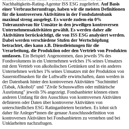
Nachhaltigkeits-Rating-Agentur ISS ESG zugeliefert.
Auf Basis
einer Verbraucherumfrage, haben wir die meisten Definitionen
für die kontroversen Aktivitäten in der Fondsdatenbank
maximal streng ausgelegt. Es wurde zudem ein 0%
Toleranzniveau für Umsätze in den jeweiligen kontroversen
Unternehmensaktivitäten gewählt. Es werden daher alle
Aktivitäten berücksichtigt, die von ISS ESG analysiert werden.
Dabei werden verschiedene Stufen der Wertschöpfung
betrachtet, dies kann z.B. Dienstleistungen für die
Verarbeitung, die Produktion oder den Vertrieb von Produkten
umfassen.
Ein Beispiel: Angenommen, dass jeweils 5% des
Fondsvolumens in ein Unternehmen welches 1% seines Umsatzes
mit dem Vertrieb von alkoholischen Getränken und in ein anderes
Unternehmen welches 1% seines Umsatzes mit der Produktion von
Sauerstoffmasken für die Luftwaffe erwirtschaften, dann werden in
der Datenbank hinter den kontroversen Aktivitäten "Suchtmittel
(Tabak, Alkohol)" und "Zivile Schusswaffen oder militärische
Ausrüstung" jeweils 5% angezeigt. Fondsanbieter können einen
anderen Umfang für den Ausschluss von kontroversen Aktiviäten
definieren oder Daten über kontroverse Aktivitäten von
unterschiedlichen ESG Ratinganbietern beziehen. Es lohnt sich
daher für Anleger*innen die genaue Ausschlussdefinition von
kontroversen Aktiviäten bei Fondsanbietern zu verstehen und bei
Unklarheiten nachzufragen.