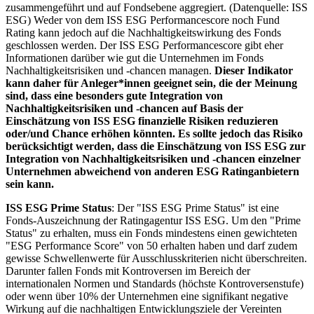
zusammengeführt und auf Fondsebene aggregiert. (Datenquelle: ISS
ESG) Weder von dem ISS ESG Performancescore noch Fund
Rating kann jedoch auf die Nachhaltigkeitswirkung des Fonds
geschlossen werden. Der ISS ESG Performancescore gibt eher
Informationen darüber wie gut die Unternehmen im Fonds
Nachhaltigkeitsrisiken und -chancen managen.
Dieser Indikator
kann daher für Anleger*innen geeignet sein, die der Meinung
sind, dass eine besonders gute Integration von
Nachhaltigkeitsrisiken und -chancen auf Basis der
Einschätzung von ISS ESG finanzielle Risiken reduzieren
oder/und Chance erhöhen könnten. Es sollte jedoch das Risiko
berücksichtigt werden, dass die Einschätzung von ISS ESG zur
Integration von Nachhaltigkeitsrisiken und -chancen einzelner
Unternehmen abweichend von anderen ESG Ratinganbietern
sein kann.
ISS ESG Prime Status
: Der "ISS ESG Prime Status" ist eine
Fonds-Auszeichnung der Ratingagentur ISS ESG. Um den "Prime
Status" zu erhalten, muss ein Fonds mindestens einen gewichteten
"ESG Performance Score" von 50 erhalten haben und darf zudem
gewisse Schwellenwerte für Ausschlusskriterien nicht überschreiten.
Darunter fallen Fonds mit Kontroversen im Bereich der
internationalen Normen und Standards (höchste Kontroversenstufe)
oder wenn über 10% der Unternehmen eine signifikant negative
Wirkung auf die nachhaltigen Entwicklungsziele der Vereinten