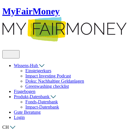
MyFairMoney
Wissens-Hub
Einsteigerkurs
Impact Investing Podcast
Doku: Nachhaltige Geldanlagen
Greenwashing checklist
Fragebogen
Produkt-Datenbank
Fonds-Datenbank
Impact-Datenbank
Gute Beratung
Login
CH