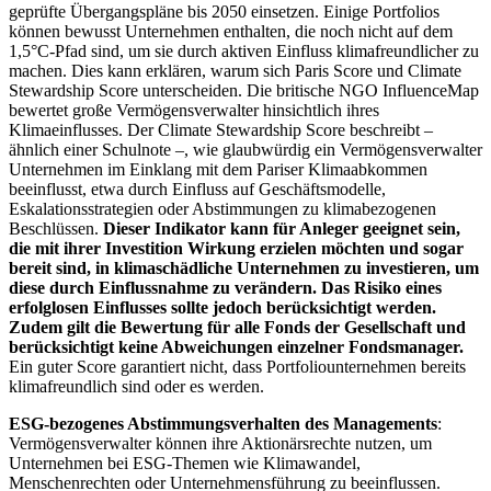
geprüfte Übergangspläne bis 2050 einsetzen. Einige Portfolios
können bewusst Unternehmen enthalten, die noch nicht auf dem
1,5°C-Pfad sind, um sie durch aktiven Einfluss klimafreundlicher zu
machen. Dies kann erklären, warum sich Paris Score und Climate
Stewardship Score unterscheiden. Die britische NGO InfluenceMap
bewertet große Vermögensverwalter hinsichtlich ihres
Klimaeinflusses. Der Climate Stewardship Score beschreibt –
ähnlich einer Schulnote –, wie glaubwürdig ein Vermögensverwalter
Unternehmen im Einklang mit dem Pariser Klimaabkommen
beeinflusst, etwa durch Einfluss auf Geschäftsmodelle,
Eskalationsstrategien oder Abstimmungen zu klimabezogenen
Beschlüssen.
Dieser Indikator kann für Anleger geeignet sein,
die mit ihrer Investition Wirkung erzielen möchten und sogar
bereit sind, in klimaschädliche Unternehmen zu investieren, um
diese durch Einflussnahme zu verändern. Das Risiko eines
erfolglosen Einflusses sollte jedoch berücksichtigt werden.
Zudem gilt die Bewertung für alle Fonds der Gesellschaft und
berücksichtigt keine Abweichungen einzelner Fondsmanager.
Ein guter Score garantiert nicht, dass Portfoliounternehmen bereits
klimafreundlich sind oder es werden.
ESG-bezogenes Abstimmungsverhalten des Managements
:
Vermögensverwalter können ihre Aktionärsrechte nutzen, um
Unternehmen bei ESG-Themen wie Klimawandel,
Menschenrechten oder Unternehmensführung zu beeinflussen.