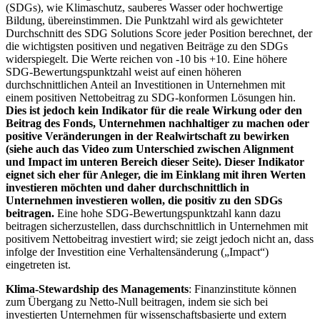
(SDGs), wie Klimaschutz, sauberes Wasser oder hochwertige
Bildung, übereinstimmen. Die Punktzahl wird als gewichteter
Durchschnitt des SDG Solutions Score jeder Position berechnet, der
die wichtigsten positiven und negativen Beiträge zu den SDGs
widerspiegelt. Die Werte reichen von -10 bis +10. Eine höhere
SDG-Bewertungspunktzahl weist auf einen höheren
durchschnittlichen Anteil an Investitionen in Unternehmen mit
einem positiven Nettobeitrag zu SDG-konformen Lösungen hin.
Dies ist jedoch kein Indikator für die reale Wirkung oder den
Beitrag des Fonds, Unternehmen nachhaltiger zu machen oder
positive Veränderungen in der Realwirtschaft zu bewirken
(siehe auch das Video zum Unterschied zwischen Alignment
und Impact im unteren Bereich dieser Seite). Dieser Indikator
eignet sich eher für Anleger, die im Einklang mit ihren Werten
investieren möchten und daher durchschnittlich in
Unternehmen investieren wollen, die positiv zu den SDGs
beitragen.
Eine hohe SDG-Bewertungspunktzahl kann dazu
beitragen sicherzustellen, dass durchschnittlich in Unternehmen mit
positivem Nettobeitrag investiert wird; sie zeigt jedoch nicht an, dass
infolge der Investition eine Verhaltensänderung („Impact“)
eingetreten ist.
Klima-Stewardship des Managements
: Finanzinstitute können
zum Übergang zu Netto-Null beitragen, indem sie sich bei
investierten Unternehmen für wissenschaftsbasierte und extern