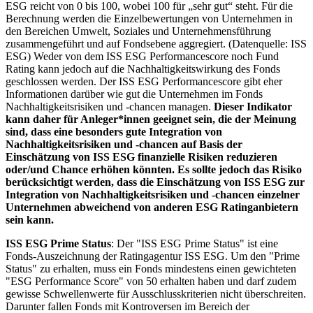
ESG reicht von 0 bis 100, wobei 100 für „sehr gut“ steht. Für die
Berechnung werden die Einzelbewertungen von Unternehmen in
den Bereichen Umwelt, Soziales und Unternehmensführung
zusammengeführt und auf Fondsebene aggregiert. (Datenquelle: ISS
ESG) Weder von dem ISS ESG Performancescore noch Fund
Rating kann jedoch auf die Nachhaltigkeitswirkung des Fonds
geschlossen werden. Der ISS ESG Performancescore gibt eher
Informationen darüber wie gut die Unternehmen im Fonds
Nachhaltigkeitsrisiken und -chancen managen.
Dieser Indikator
kann daher für Anleger*innen geeignet sein, die der Meinung
sind, dass eine besonders gute Integration von
Nachhaltigkeitsrisiken und -chancen auf Basis der
Einschätzung von ISS ESG finanzielle Risiken reduzieren
oder/und Chance erhöhen könnten. Es sollte jedoch das Risiko
berücksichtigt werden, dass die Einschätzung von ISS ESG zur
Integration von Nachhaltigkeitsrisiken und -chancen einzelner
Unternehmen abweichend von anderen ESG Ratinganbietern
sein kann.
ISS ESG Prime Status
: Der "ISS ESG Prime Status" ist eine
Fonds-Auszeichnung der Ratingagentur ISS ESG. Um den "Prime
Status" zu erhalten, muss ein Fonds mindestens einen gewichteten
"ESG Performance Score" von 50 erhalten haben und darf zudem
gewisse Schwellenwerte für Ausschlusskriterien nicht überschreiten.
Darunter fallen Fonds mit Kontroversen im Bereich der