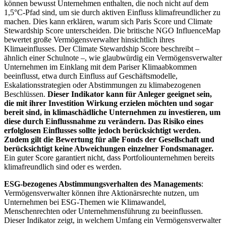
können bewusst Unternehmen enthalten, die noch nicht auf dem
1,5°C-Pfad sind, um sie durch aktiven Einfluss klimafreundlicher zu
machen. Dies kann erklären, warum sich Paris Score und Climate
Stewardship Score unterscheiden. Die britische NGO InfluenceMap
bewertet große Vermögensverwalter hinsichtlich ihres
Klimaeinflusses. Der Climate Stewardship Score beschreibt –
ähnlich einer Schulnote –, wie glaubwürdig ein Vermögensverwalter
Unternehmen im Einklang mit dem Pariser Klimaabkommen
beeinflusst, etwa durch Einfluss auf Geschäftsmodelle,
Eskalationsstrategien oder Abstimmungen zu klimabezogenen
Beschlüssen.
Dieser Indikator kann für Anleger geeignet sein,
die mit ihrer Investition Wirkung erzielen möchten und sogar
bereit sind, in klimaschädliche Unternehmen zu investieren, um
diese durch Einflussnahme zu verändern. Das Risiko eines
erfolglosen Einflusses sollte jedoch berücksichtigt werden.
Zudem gilt die Bewertung für alle Fonds der Gesellschaft und
berücksichtigt keine Abweichungen einzelner Fondsmanager.
Ein guter Score garantiert nicht, dass Portfoliounternehmen bereits
klimafreundlich sind oder es werden.
ESG-bezogenes Abstimmungsverhalten des Managements
:
Vermögensverwalter können ihre Aktionärsrechte nutzen, um
Unternehmen bei ESG-Themen wie Klimawandel,
Menschenrechten oder Unternehmensführung zu beeinflussen.
Dieser Indikator zeigt, in welchem Umfang ein Vermögensverwalter