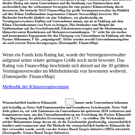
direkte Dialog mit einem Unternehmen und die Ausübung von Stimmrechten sind
nachweislich eine der wirksamsten Strategien für eine positive Klimawirkung durch
Investoren. Die britische NGO FinanceMap hat große Vermögensverwalter im Hinblick
auf ihre Klima-Einflussnahme (sogenanntes Climate-Stewardship) bewertet. Der
Buchstabe beschreibt ähnlich wie eine Schulnote, wie glaubwürdig ein
Vermögensverwalters Einfluss auf Unternehmen nimmt, um sie in Einklang mit dem
Klima-Übereinkommen von Paris zu bringen. Dies beinhaltet zum Beispiel die
Einflussnahme auf das Geschäftsmodell, Eskalationsstrategien und die Abstimmung zu
klimarelevanten Resolutionen auf Aktionärsversammlungen. "A" steht für ein starkes
und konsequentes Engagement für den Übergang von Unternehmen im Einklang mit dem
Pariser Abkommen, F für „ungenügend“. Dafür wurden sowohl Unternehmensangaben
als auch externe Daten herangezogen. (Datenquelle: FinanceMap)
Wenn ein Fonds kein Rating hat, wurde der Vermögensverwalter
aufgrund seiner relativ geringen Größe noch nicht bewertet. Das
Rating von FinanceMap beschränkt sich derzeit auf die 30 größten
Vermögensverwalter im Mehrheitsbesitz von Investoren weltweit.
(Datenquelle: FinanceMap)
Methodik der Klimaverantwortung
Wissenschaftlich fundierte Klimaziele
Immer mehr Unternehmen bekennen
sich freiwillig zu Netto-Null Emissionszielen und formulieren Zwischenziele. Netto-Null
Ziele geben an, wie viele Emissionen ein Unternehmen bis spätestens 2050 reduzieren und
kompensieren muss, um den Unternehmensbeitrag zur Erreichung der Pariser Klimaziele
– die Begrenzung der globalen Erwärmung auf 1,5°C – zu erfüllen. Die Wirksamkeit
solcher Bekenntnisse hängt davon ab, ob die Zwischenziele glaubwürdig, wissenschaftlich
fundiert und transparent sind. Die Methode für wissenschaftlich fundierte Klimaziele die
hier verwendet wurde, wurde von der Science Based Targets Initiative (SBTi) entwickelt.
(Datenquelle: Science Based Target Initiative).