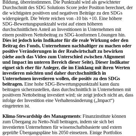
Bildung, übereinstimmen. Die Punktzahl wird als gewichteter
Durchschnitt des SDG Solutions Score jeder Position berechnet, der
die wichtigsten positiven und negativen Beiträge zu den SDGs
widerspiegelt. Die Werte reichen von -10 bis +10. Eine höhere
SDG-Bewertungspunktzahl weist auf einen höheren
durchschnittlichen Anteil an Investitionen in Unternehmen mit
einem positiven Nettobeitrag zu SDG-konformen Lösungen hin.
Dies ist jedoch kein Indikator für die reale Wirkung oder den
Beitrag des Fonds, Unternehmen nachhaltiger zu machen oder
positive Veränderungen in der Realwirtschaft zu bewirken
(siehe auch das Video zum Unterschied zwischen Alignment
und Impact im unteren Bereich dieser Seite). Dieser Indikator
eignet sich eher für Anleger, die im Einklang mit ihren Werten
investieren möchten und daher durchschnittlich in
Unternehmen investieren wollen, die positiv zu den SDGs
beitragen.
Eine hohe SDG-Bewertungspunktzahl kann dazu
beitragen sicherzustellen, dass durchschnittlich in Unternehmen mit
positivem Nettobeitrag investiert wird; sie zeigt jedoch nicht an, dass
infolge der Investition eine Verhaltensänderung („Impact“)
eingetreten ist.
Klima-Stewardship des Managements
: Finanzinstitute können
zum Übergang zu Netto-Null beitragen, indem sie sich bei
investierten Unternehmen für wissenschaftsbasierte und extern
geprüfte Übergangspläne bis 2050 einsetzen. Einige Portfolios