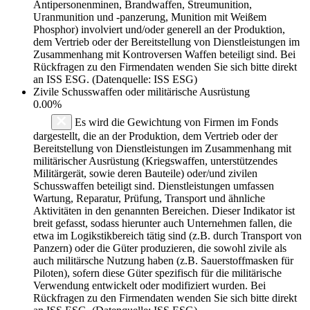
Antipersonenminen, Brandwaffen, Streumunition,
Uranmunition und -panzerung, Munition mit Weißem
Phosphor) involviert und/oder generell an der Produktion,
dem Vertrieb oder der Bereitstellung von Dienstleistungen im
Zusammenhang mit Kontroversen Waffen beteiligt sind. Bei
Rückfragen zu den Firmendaten wenden Sie sich bitte direkt
an ISS ESG. (Datenquelle: ISS ESG)
Zivile Schusswaffen oder militärische Ausrüstung
0.00%
Es wird die Gewichtung von Firmen im Fonds
dargestellt, die an der Produktion, dem Vertrieb oder der
Bereitstellung von Dienstleistungen im Zusammenhang mit
militärischer Ausrüstung (Kriegswaffen, unterstützendes
Militärgerät, sowie deren Bauteile) oder/und zivilen
Schusswaffen beteiligt sind. Dienstleistungen umfassen
Wartung, Reparatur, Prüfung, Transport und ähnliche
Aktivitäten in den genannten Bereichen. Dieser Indikator ist
breit gefasst, sodass hierunter auch Unternehmen fallen, die
etwa im Logikstikbereich tätig sind (z.B. durch Transport von
Panzern) oder die Güter produzieren, die sowohl zivile als
auch militärsche Nutzung haben (z.B. Sauerstoffmasken für
Piloten), sofern diese Güter spezifisch für die militärische
Verwendung entwickelt oder modifiziert wurden. Bei
Rückfragen zu den Firmendaten wenden Sie sich bitte direkt