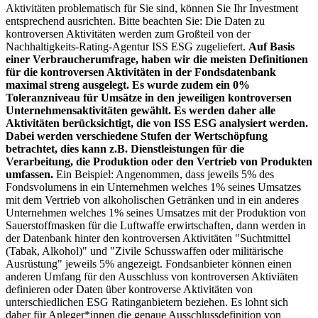
Aktivitäten problematisch für Sie sind, können Sie Ihr Investment
entsprechend ausrichten. Bitte beachten Sie: Die Daten zu
kontroversen Aktivitäten werden zum Großteil von der
Nachhaltigkeits-Rating-Agentur ISS ESG zugeliefert.
Auf Basis
einer Verbraucherumfrage, haben wir die meisten Definitionen
für die kontroversen Aktivitäten in der Fondsdatenbank
maximal streng ausgelegt. Es wurde zudem ein 0%
Toleranzniveau für Umsätze in den jeweiligen kontroversen
Unternehmensaktivitäten gewählt. Es werden daher alle
Aktivitäten berücksichtigt, die von ISS ESG analysiert werden.
Dabei werden verschiedene Stufen der Wertschöpfung
betrachtet, dies kann z.B. Dienstleistungen für die
Verarbeitung, die Produktion oder den Vertrieb von Produkten
umfassen.
Ein Beispiel: Angenommen, dass jeweils 5% des
Fondsvolumens in ein Unternehmen welches 1% seines Umsatzes
mit dem Vertrieb von alkoholischen Getränken und in ein anderes
Unternehmen welches 1% seines Umsatzes mit der Produktion von
Sauerstoffmasken für die Luftwaffe erwirtschaften, dann werden in
der Datenbank hinter den kontroversen Aktivitäten "Suchtmittel
(Tabak, Alkohol)" und "Zivile Schusswaffen oder militärische
Ausrüstung" jeweils 5% angezeigt. Fondsanbieter können einen
anderen Umfang für den Ausschluss von kontroversen Aktiviäten
definieren oder Daten über kontroverse Aktivitäten von
unterschiedlichen ESG Ratinganbietern beziehen. Es lohnt sich
daher für Anleger*innen die genaue Ausschlussdefinition von