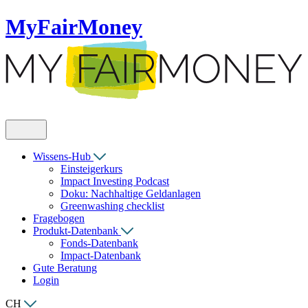
MyFairMoney
Wissens-Hub
Einsteigerkurs
Impact Investing Podcast
Doku: Nachhaltige Geldanlagen
Greenwashing checklist
Fragebogen
Produkt-Datenbank
Fonds-Datenbank
Impact-Datenbank
Gute Beratung
Login
CH