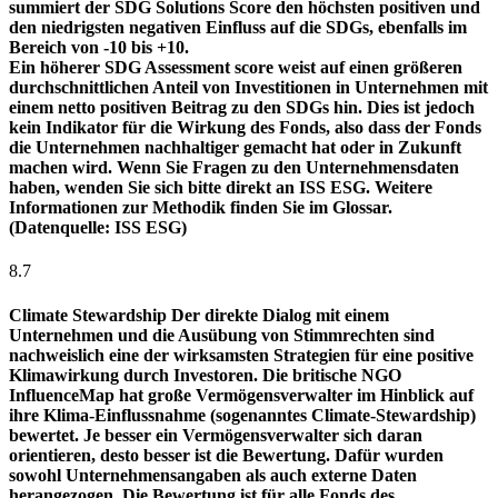
summiert der SDG Solutions Score den höchsten positiven und
den niedrigsten negativen Einfluss auf die SDGs, ebenfalls im
Bereich von -10 bis +10.
Ein höherer SDG Assessment score weist auf einen größeren
durchschnittlichen Anteil von Investitionen in Unternehmen mit
einem netto positiven Beitrag zu den SDGs hin. Dies ist jedoch
kein Indikator für die Wirkung des Fonds, also dass der Fonds
die Unternehmen nachhaltiger gemacht hat oder in Zukunft
machen wird. Wenn Sie Fragen zu den Unternehmensdaten
haben, wenden Sie sich bitte direkt an ISS ESG. Weitere
Informationen zur Methodik finden Sie im Glossar.
(Datenquelle: ISS ESG)
8.7
Climate Stewardship
Der direkte Dialog mit einem
Unternehmen und die Ausübung von Stimmrechten sind
nachweislich eine der wirksamsten Strategien für eine positive
Klimawirkung durch Investoren. Die britische NGO
InfluenceMap hat große Vermögensverwalter im Hinblick auf
ihre Klima-Einflussnahme (sogenanntes Climate-Stewardship)
bewertet. Je besser ein Vermögensverwalter sich daran
orientieren, desto besser ist die Bewertung. Dafür wurden
sowohl Unternehmensangaben als auch externe Daten
herangezogen. Die Bewertung ist für alle Fonds des