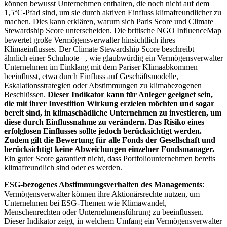
können bewusst Unternehmen enthalten, die noch nicht auf dem
1,5°C-Pfad sind, um sie durch aktiven Einfluss klimafreundlicher zu
machen. Dies kann erklären, warum sich Paris Score und Climate
Stewardship Score unterscheiden. Die britische NGO InfluenceMap
bewertet große Vermögensverwalter hinsichtlich ihres
Klimaeinflusses. Der Climate Stewardship Score beschreibt –
ähnlich einer Schulnote –, wie glaubwürdig ein Vermögensverwalter
Unternehmen im Einklang mit dem Pariser Klimaabkommen
beeinflusst, etwa durch Einfluss auf Geschäftsmodelle,
Eskalationsstrategien oder Abstimmungen zu klimabezogenen
Beschlüssen.
Dieser Indikator kann für Anleger geeignet sein,
die mit ihrer Investition Wirkung erzielen möchten und sogar
bereit sind, in klimaschädliche Unternehmen zu investieren, um
diese durch Einflussnahme zu verändern. Das Risiko eines
erfolglosen Einflusses sollte jedoch berücksichtigt werden.
Zudem gilt die Bewertung für alle Fonds der Gesellschaft und
berücksichtigt keine Abweichungen einzelner Fondsmanager.
Ein guter Score garantiert nicht, dass Portfoliounternehmen bereits
klimafreundlich sind oder es werden.
ESG-bezogenes Abstimmungsverhalten des Managements
:
Vermögensverwalter können ihre Aktionärsrechte nutzen, um
Unternehmen bei ESG-Themen wie Klimawandel,
Menschenrechten oder Unternehmensführung zu beeinflussen.
Dieser Indikator zeigt, in welchem Umfang ein Vermögensverwalter