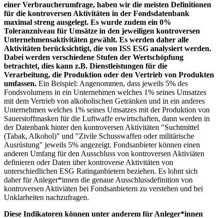
einer Verbraucherumfrage, haben wir die meisten Definitionen
für die kontroversen Aktivitäten in der Fondsdatenbank
maximal streng ausgelegt. Es wurde zudem ein 0%
Toleranzniveau für Umsätze in den jeweiligen kontroversen
Unternehmensaktivitäten gewählt. Es werden daher alle
Aktivitäten berücksichtigt, die von ISS ESG analysiert werden.
Dabei werden verschiedene Stufen der Wertschöpfung
betrachtet, dies kann z.B. Dienstleistungen für die
Verarbeitung, die Produktion oder den Vertrieb von Produkten
umfassen.
Ein Beispiel: Angenommen, dass jeweils 5% des
Fondsvolumens in ein Unternehmen welches 1% seines Umsatzes
mit dem Vertrieb von alkoholischen Getränken und in ein anderes
Unternehmen welches 1% seines Umsatzes mit der Produktion von
Sauerstoffmasken für die Luftwaffe erwirtschaften, dann werden in
der Datenbank hinter den kontroversen Aktivitäten "Suchtmittel
(Tabak, Alkohol)" und "Zivile Schusswaffen oder militärische
Ausrüstung" jeweils 5% angezeigt. Fondsanbieter können einen
anderen Umfang für den Ausschluss von kontroversen Aktiviäten
definieren oder Daten über kontroverse Aktivitäten von
unterschiedlichen ESG Ratinganbietern beziehen. Es lohnt sich
daher für Anleger*innen die genaue Ausschlussdefinition von
kontroversen Aktiviäten bei Fondsanbietern zu verstehen und bei
Unklarheiten nachzufragen.
Diese Indikatoren können unter anderem für Anleger*innen