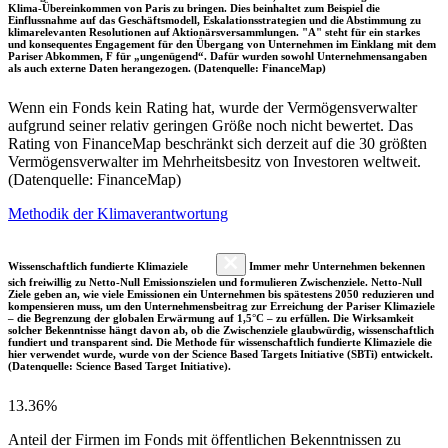
Klima-Übereinkommen von Paris zu bringen. Dies beinhaltet zum Beispiel die
Einflussnahme auf das Geschäftsmodell, Eskalationsstrategien und die Abstimmung zu
klimarelevanten Resolutionen auf Aktionärsversammlungen. "A" steht für ein starkes
und konsequentes Engagement für den Übergang von Unternehmen im Einklang mit dem
Pariser Abkommen, F für „ungenügend“. Dafür wurden sowohl Unternehmensangaben
als auch externe Daten herangezogen. (Datenquelle: FinanceMap)
Wenn ein Fonds kein Rating hat, wurde der Vermögensverwalter
aufgrund seiner relativ geringen Größe noch nicht bewertet. Das
Rating von FinanceMap beschränkt sich derzeit auf die 30 größten
Vermögensverwalter im Mehrheitsbesitz von Investoren weltweit.
(Datenquelle: FinanceMap)
Methodik der Klimaverantwortung
Wissenschaftlich fundierte Klimaziele
Immer mehr Unternehmen bekennen
sich freiwillig zu Netto-Null Emissionszielen und formulieren Zwischenziele. Netto-Null
Ziele geben an, wie viele Emissionen ein Unternehmen bis spätestens 2050 reduzieren und
kompensieren muss, um den Unternehmensbeitrag zur Erreichung der Pariser Klimaziele
– die Begrenzung der globalen Erwärmung auf 1,5°C – zu erfüllen. Die Wirksamkeit
solcher Bekenntnisse hängt davon ab, ob die Zwischenziele glaubwürdig, wissenschaftlich
fundiert und transparent sind. Die Methode für wissenschaftlich fundierte Klimaziele die
hier verwendet wurde, wurde von der Science Based Targets Initiative (SBTi) entwickelt.
(Datenquelle: Science Based Target Initiative).
13.36%
Anteil der Firmen im Fonds mit öffentlichen Bekenntnissen zu