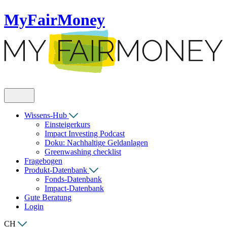
MyFairMoney
Wissens-Hub
Einsteigerkurs
Impact Investing Podcast
Doku: Nachhaltige Geldanlagen
Greenwashing checklist
Fragebogen
Produkt-Datenbank
Fonds-Datenbank
Impact-Datenbank
Gute Beratung
Login
CH