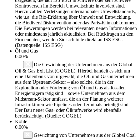
dargestellt, die laut ISS ESG in schwere oder sehr schwere
Kontroversen im Bereich Umweltschutz involviert sind.
Hierzu zählen Verletzungen internationaler Umweltstandards,
wie u.a. die Rio-Erklärung über Umwelt und Entwicklung,
die Biodiversitätskonvention oder das Paris-Klimaabkommen.
Die Bewertungen werden bei relevanten neuen Informationen
oder mindestens jährlich aktualisiert. Bei Rückfragen zu den
Firmendaten, wenden Sie sich bitte direkt an ISS ESG.
(Datenquelle: ISS ESG)
Öl und Gas
0.00%
Die Gewichtung der Unternehmen aus der Global
Oil & Gas Exit List (GOGEL). Hierbei handelt es sich um
eine Datenbank von urgewald, die Öl- und Gasunternehmen
aus dem Upstream-Sektor – also solche, die in der
Exploration oder Förderung von Öl und Gas als fossilen
Energieträgern tätig sind – sowie Unternehmen aus dem
Midstream-Sektor umfasst, die an der Planung weiterer
Infrastrukturen wie Pipelines oder Terminals beteiligt sind.
Der Bau neuer Gas- oder Ölkraftwerke wird ebenfalls
berücksichtigt. (Quelle: GOGEL)
Kohle
0.00%
Gewichtung von Unternehmen aus der Global Coal