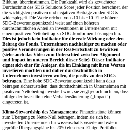
Bildung, übereinstimmen. Die Punktzahl wird als gewichteter
Durchschnitt des SDG Solutions Score jeder Position berechnet, der
die wichtigsten positiven und negativen Beiträge zu den SDGs
widerspiegelt. Die Werte reichen von -10 bis +10. Eine höhere
SDG-Bewertungspunktzahl weist auf einen höheren
durchschnittlichen Anteil an Investitionen in Unternehmen mit
einem positiven Nettobeitrag zu SDG-konformen Lösungen hin.
Dies ist jedoch kein Indikator für die reale Wirkung oder den
Beitrag des Fonds, Unternehmen nachhaltiger zu machen oder
positive Veränderungen in der Realwirtschaft zu bewirken
(siehe auch das Video zum Unterschied zwischen Alignment
und Impact im unteren Bereich dieser Seite). Dieser Indikator
eignet sich eher für Anleger, die im Einklang mit ihren Werten
investieren möchten und daher durchschnittlich in
Unternehmen investieren wollen, die positiv zu den SDGs
beitragen.
Eine hohe SDG-Bewertungspunktzahl kann dazu
beitragen sicherzustellen, dass durchschnittlich in Unternehmen mit
positivem Nettobeitrag investiert wird; sie zeigt jedoch nicht an, dass
infolge der Investition eine Verhaltensänderung („Impact“)
eingetreten ist.
Klima-Stewardship des Managements
: Finanzinstitute können
zum Übergang zu Netto-Null beitragen, indem sie sich bei
investierten Unternehmen für wissenschaftsbasierte und extern
geprüfte Übergangspläne bis 2050 einsetzen. Einige Portfolios