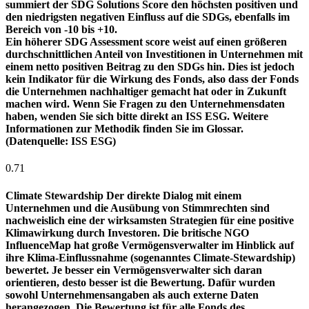
summiert der SDG Solutions Score den höchsten positiven und
den niedrigsten negativen Einfluss auf die SDGs, ebenfalls im
Bereich von -10 bis +10.
Ein höherer SDG Assessment score weist auf einen größeren
durchschnittlichen Anteil von Investitionen in Unternehmen mit
einem netto positiven Beitrag zu den SDGs hin. Dies ist jedoch
kein Indikator für die Wirkung des Fonds, also dass der Fonds
die Unternehmen nachhaltiger gemacht hat oder in Zukunft
machen wird. Wenn Sie Fragen zu den Unternehmensdaten
haben, wenden Sie sich bitte direkt an ISS ESG. Weitere
Informationen zur Methodik finden Sie im Glossar.
(Datenquelle: ISS ESG)
0.71
Climate Stewardship
Der direkte Dialog mit einem
Unternehmen und die Ausübung von Stimmrechten sind
nachweislich eine der wirksamsten Strategien für eine positive
Klimawirkung durch Investoren. Die britische NGO
InfluenceMap hat große Vermögensverwalter im Hinblick auf
ihre Klima-Einflussnahme (sogenanntes Climate-Stewardship)
bewertet. Je besser ein Vermögensverwalter sich daran
orientieren, desto besser ist die Bewertung. Dafür wurden
sowohl Unternehmensangaben als auch externe Daten
herangezogen. Die Bewertung ist für alle Fonds des