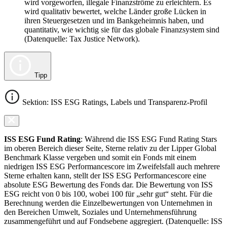
wird vorgeworfen, illegale Finanzströme zu erleichtern. Es
wird qualitativ bewertet, welche Länder große Lücken in
ihren Steuergesetzen und im Bankgeheimnis haben, und
quantitativ, wie wichtig sie für das globale Finanzsystem sind
(Datenquelle: Tax Justice Network).
Tipp
Sektion: ISS ESG Ratings, Labels und Transparenz-Profil
ISS ESG Fund Rating
: Während die ISS ESG Fund Rating Stars
im oberen Bereich dieser Seite, Sterne relativ zu der Lipper Global
Benchmark Klasse vergeben und somit ein Fonds mit einem
niedrigen ISS ESG Performancescore im Zweifelsfall auch mehrere
Sterne erhalten kann, stellt der ISS ESG Performancescore eine
absolute ESG Bewertung des Fonds dar. Die Bewertung von ISS
ESG reicht von 0 bis 100, wobei 100 für „sehr gut“ steht. Für die
Berechnung werden die Einzelbewertungen von Unternehmen in
den Bereichen Umwelt, Soziales und Unternehmensführung
zusammengeführt und auf Fondsebene aggregiert. (Datenquelle: ISS