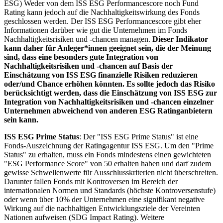
ESG) Weder von dem ISS ESG Performancescore noch Fund
Rating kann jedoch auf die Nachhaltigkeitswirkung des Fonds
geschlossen werden. Der ISS ESG Performancescore gibt eher
Informationen darüber wie gut die Unternehmen im Fonds
Nachhaltigkeitsrisiken und -chancen managen.
Dieser Indikator
kann daher für Anleger*innen geeignet sein, die der Meinung
sind, dass eine besonders gute Integration von
Nachhaltigkeitsrisiken und -chancen auf Basis der
Einschätzung von ISS ESG finanzielle Risiken reduzieren
oder/und Chance erhöhen könnten. Es sollte jedoch das Risiko
berücksichtigt werden, dass die Einschätzung von ISS ESG zur
Integration von Nachhaltigkeitsrisiken und -chancen einzelner
Unternehmen abweichend von anderen ESG Ratinganbietern
sein kann.
ISS ESG Prime Status
: Der "ISS ESG Prime Status" ist eine
Fonds-Auszeichnung der Ratingagentur ISS ESG. Um den "Prime
Status" zu erhalten, muss ein Fonds mindestens einen gewichteten
"ESG Performance Score" von 50 erhalten haben und darf zudem
gewisse Schwellenwerte für Ausschlusskriterien nicht überschreiten.
Darunter fallen Fonds mit Kontroversen im Bereich der
internationalen Normen und Standards (höchste Kontroversenstufe)
oder wenn über 10% der Unternehmen eine signifikant negative
Wirkung auf die nachhaltigen Entwicklungsziele der Vereinten
Nationen aufweisen (SDG Impact Rating). Weitere