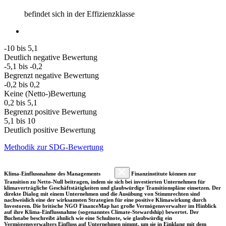
befindet sich in der Effizienzklasse
-10 bis 5,1
Deutlich negative Bewertung
-5,1 bis -0,2
Begrenzt negative Bewertung
-0,2 bis 0,2
Keine (Netto-)Bewertung
0,2 bis 5,1
Begrenzt positive Bewertung
5,1 bis 10
Deutlich positive Bewertung
Methodik zur SDG-Bewertung
Klima-Einflussnahme des Managements
Finanzinstitute können zur
Transition zu Netto-Null beitragen, indem sie sich bei investierten Unternehmen für
klimaverträgliche Geschäftstätigkeiten und glaubwürdige Transitionspläne einsetzen. Der
direkte Dialog mit einem Unternehmen und die Ausübung von Stimmrechten sind
nachweislich eine der wirksamsten Strategien für eine positive Klimawirkung durch
Investoren. Die britische NGO FinanceMap hat große Vermögensverwalter im Hinblick
auf ihre Klima-Einflussnahme (sogenanntes Climate-Stewardship) bewertet. Der
Buchstabe beschreibt ähnlich wie eine Schulnote, wie glaubwürdig ein
Vermögensverwalters Einfluss auf Unternehmen nimmt, um sie in Einklang mit dem