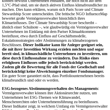
können bewusst Unternehmen enthalten, die noch nicht auf dem
1,5°C-Pfad sind, um sie durch aktiven Einfluss klimafreundlicher zu
machen. Dies kann erklären, warum sich Paris Score und Climate
Stewardship Score unterscheiden. Die britische NGO InfluenceMap
bewertet große Vermögensverwalter hinsichtlich ihres
Klimaeinflusses. Der Climate Stewardship Score beschreibt –
ähnlich einer Schulnote –, wie glaubwürdig ein Vermögensverwalter
Unternehmen im Einklang mit dem Pariser Klimaabkommen
beeinflusst, etwa durch Einfluss auf Geschäftsmodelle,
Eskalationsstrategien oder Abstimmungen zu klimabezogenen
Beschlüssen.
Dieser Indikator kann für Anleger geeignet sein,
die mit ihrer Investition Wirkung erzielen möchten und sogar
bereit sind, in klimaschädliche Unternehmen zu investieren, um
diese durch Einflussnahme zu verändern. Das Risiko eines
erfolglosen Einflusses sollte jedoch berücksichtigt werden.
Zudem gilt die Bewertung für alle Fonds der Gesellschaft und
berücksichtigt keine Abweichungen einzelner Fondsmanager.
Ein guter Score garantiert nicht, dass Portfoliounternehmen bereits
klimafreundlich sind oder es werden.
ESG-bezogenes Abstimmungsverhalten des Managements
:
Vermögensverwalter können ihre Aktionärsrechte nutzen, um
Unternehmen bei ESG-Themen wie Klimawandel,
Menschenrechten oder Unternehmensführung zu beeinflussen.
Dieser Indikator zeigt, in welchem Umfang ein Vermögensverwalter