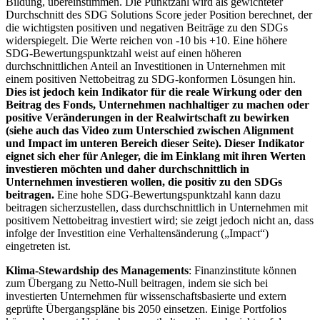
Bildung, übereinstimmen. Die Punktzahl wird als gewichteter
Durchschnitt des SDG Solutions Score jeder Position berechnet, der
die wichtigsten positiven und negativen Beiträge zu den SDGs
widerspiegelt. Die Werte reichen von -10 bis +10. Eine höhere
SDG-Bewertungspunktzahl weist auf einen höheren
durchschnittlichen Anteil an Investitionen in Unternehmen mit
einem positiven Nettobeitrag zu SDG-konformen Lösungen hin.
Dies ist jedoch kein Indikator für die reale Wirkung oder den
Beitrag des Fonds, Unternehmen nachhaltiger zu machen oder
positive Veränderungen in der Realwirtschaft zu bewirken
(siehe auch das Video zum Unterschied zwischen Alignment
und Impact im unteren Bereich dieser Seite). Dieser Indikator
eignet sich eher für Anleger, die im Einklang mit ihren Werten
investieren möchten und daher durchschnittlich in
Unternehmen investieren wollen, die positiv zu den SDGs
beitragen.
Eine hohe SDG-Bewertungspunktzahl kann dazu
beitragen sicherzustellen, dass durchschnittlich in Unternehmen mit
positivem Nettobeitrag investiert wird; sie zeigt jedoch nicht an, dass
infolge der Investition eine Verhaltensänderung („Impact“)
eingetreten ist.
Klima-Stewardship des Managements
: Finanzinstitute können
zum Übergang zu Netto-Null beitragen, indem sie sich bei
investierten Unternehmen für wissenschaftsbasierte und extern
geprüfte Übergangspläne bis 2050 einsetzen. Einige Portfolios