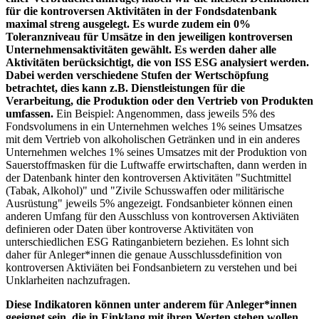
für die kontroversen Aktivitäten in der Fondsdatenbank
maximal streng ausgelegt. Es wurde zudem ein 0%
Toleranzniveau für Umsätze in den jeweiligen kontroversen
Unternehmensaktivitäten gewählt. Es werden daher alle
Aktivitäten berücksichtigt, die von ISS ESG analysiert werden.
Dabei werden verschiedene Stufen der Wertschöpfung
betrachtet, dies kann z.B. Dienstleistungen für die
Verarbeitung, die Produktion oder den Vertrieb von Produkten
umfassen.
Ein Beispiel: Angenommen, dass jeweils 5% des
Fondsvolumens in ein Unternehmen welches 1% seines Umsatzes
mit dem Vertrieb von alkoholischen Getränken und in ein anderes
Unternehmen welches 1% seines Umsatzes mit der Produktion von
Sauerstoffmasken für die Luftwaffe erwirtschaften, dann werden in
der Datenbank hinter den kontroversen Aktivitäten "Suchtmittel
(Tabak, Alkohol)" und "Zivile Schusswaffen oder militärische
Ausrüstung" jeweils 5% angezeigt. Fondsanbieter können einen
anderen Umfang für den Ausschluss von kontroversen Aktiviäten
definieren oder Daten über kontroverse Aktivitäten von
unterschiedlichen ESG Ratinganbietern beziehen. Es lohnt sich
daher für Anleger*innen die genaue Ausschlussdefinition von
kontroversen Aktiviäten bei Fondsanbietern zu verstehen und bei
Unklarheiten nachzufragen.
Diese Indikatoren können unter anderem für Anleger*innen
geeignet sein, die in Einklang mit ihren Werten stehen wollen