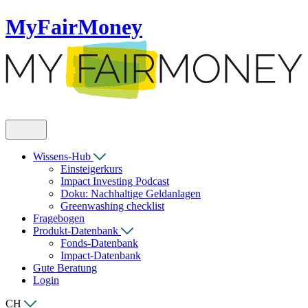
MyFairMoney
Wissens-Hub
Einsteigerkurs
Impact Investing Podcast
Doku: Nachhaltige Geldanlagen
Greenwashing checklist
Fragebogen
Produkt-Datenbank
Fonds-Datenbank
Impact-Datenbank
Gute Beratung
Login
CH