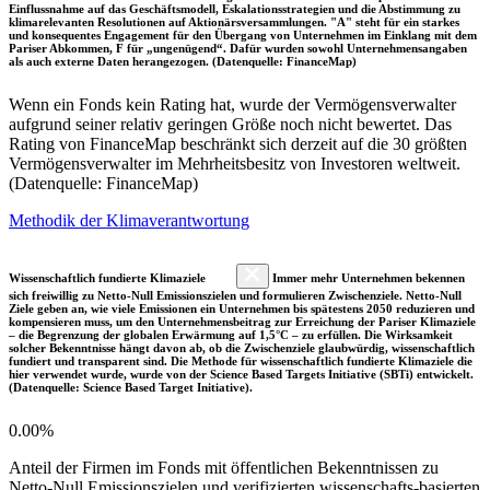
Einflussnahme auf das Geschäftsmodell, Eskalationsstrategien und die Abstimmung zu
klimarelevanten Resolutionen auf Aktionärsversammlungen. "A" steht für ein starkes
und konsequentes Engagement für den Übergang von Unternehmen im Einklang mit dem
Pariser Abkommen, F für „ungenügend“. Dafür wurden sowohl Unternehmensangaben
als auch externe Daten herangezogen. (Datenquelle: FinanceMap)
Wenn ein Fonds kein Rating hat, wurde der Vermögensverwalter
aufgrund seiner relativ geringen Größe noch nicht bewertet. Das
Rating von FinanceMap beschränkt sich derzeit auf die 30 größten
Vermögensverwalter im Mehrheitsbesitz von Investoren weltweit.
(Datenquelle: FinanceMap)
Methodik der Klimaverantwortung
Wissenschaftlich fundierte Klimaziele
Immer mehr Unternehmen bekennen
sich freiwillig zu Netto-Null Emissionszielen und formulieren Zwischenziele. Netto-Null
Ziele geben an, wie viele Emissionen ein Unternehmen bis spätestens 2050 reduzieren und
kompensieren muss, um den Unternehmensbeitrag zur Erreichung der Pariser Klimaziele
– die Begrenzung der globalen Erwärmung auf 1,5°C – zu erfüllen. Die Wirksamkeit
solcher Bekenntnisse hängt davon ab, ob die Zwischenziele glaubwürdig, wissenschaftlich
fundiert und transparent sind. Die Methode für wissenschaftlich fundierte Klimaziele die
hier verwendet wurde, wurde von der Science Based Targets Initiative (SBTi) entwickelt.
(Datenquelle: Science Based Target Initiative).
0.00%
Anteil der Firmen im Fonds mit öffentlichen Bekenntnissen zu
Netto-Null Emissionszielen und verifizierten wissenschafts-basierten