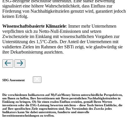
ESG-bezogene Beschlüsse unterstützt. Eine starke Bewertung
signalisiert eine höhere Wahrscheinlichkeit, dass Einfluss zur
Förderung von Nachhaltigkeitszielen genutzt wird, garantiert jedoch
keinen Erfolg.
Wissenschaftsbasierte Klimaziele
: Immer mehr Unternehmen
verpflichten sich zu Netto-Null-Emissionen und setzen
Zwischenziele im Einklang mit wissenschaftlichen Vorgaben zur
Unterstützung des 1,5°C-Ziels. Der Anteil der Unternehmen mit
validierten Zielen im Rahmen der SBTi zeigt, wie glaubwürdig sie
ihre Dekarbonisierung ausrichten.
SDG Assessment
Die verschiedenen Indikatoren auf MyFairMoney bieten unterschiedliche Perspektiven,
um Ihnen zu helfen, Ihre Investitionen mit Ihren persönlichen Nachhaltigkeitszielen in
Einklang zu bringen. Ob Sie einen realen Einfluss erzielen, gemäß Ihren Werten
investieren oder die ESG-Leistung bewerten möchten – diese Tools bieten Einblicke, die
auf Ihre spezifischen Ziele zugeschnitten sind. Das Verständnis des Zwecks jedes
Indikators kann Sie dabei unterstützen, fundierte und sinnvolle
Investitionsentscheidungen zu treffen.