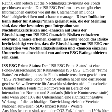
Rating kann jedoch auf die Nachhaltigkeitswirkung des Fonds
geschlossen werden. Der ISS ESG Performancescore gibt eher
Informationen darüber wie gut die Unternehmen im Fonds
Nachhaltigkeitsrisiken und -chancen managen.
Dieser Indikator
kann daher für Anleger*innen geeignet sein, die der Meinung
sind, dass eine besonders gute Integration von
Nachhaltigkeitsrisiken und -chancen auf Basis der
Einschätzung von ISS ESG finanzielle Risiken reduzieren
oder/und Chance erhöhen könnten. Es sollte jedoch das Risiko
berücksichtigt werden, dass die Einschätzung von ISS ESG zur
Integration von Nachhaltigkeitsrisiken und -chancen einzelner
Unternehmen abweichend von anderen ESG Ratinganbietern
sein kann.
ISS ESG Prime Status
: Der "ISS ESG Prime Status" ist eine
Fonds-Auszeichnung der Ratingagentur ISS ESG. Um den "Prime
Status" zu erhalten, muss ein Fonds mindestens einen gewichteten
"ESG Performance Score" von 50 erhalten haben und darf zudem
gewisse Schwellenwerte für Ausschlusskriterien nicht überschreiten.
Darunter fallen Fonds mit Kontroversen im Bereich der
internationalen Normen und Standards (höchste Kontroversenstufe)
oder wenn über 10% der Unternehmen eine signifikant negative
Wirkung auf die nachhaltigen Entwicklungsziele der Vereinten
Nationen aufweisen (SDG Impact Rating). Weitere
Auschlusskriterien sind, wenn der CO2-Fußabdruck um 150% über