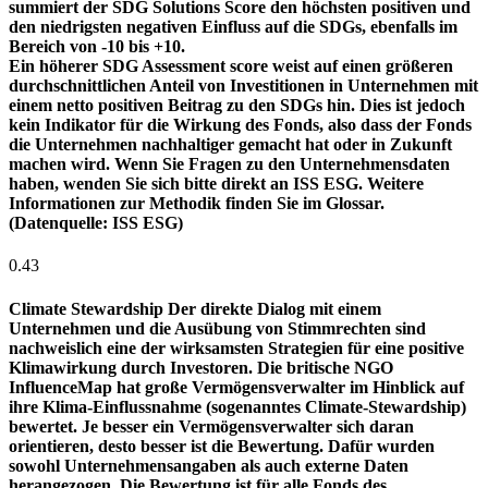
summiert der SDG Solutions Score den höchsten positiven und
den niedrigsten negativen Einfluss auf die SDGs, ebenfalls im
Bereich von -10 bis +10.
Ein höherer SDG Assessment score weist auf einen größeren
durchschnittlichen Anteil von Investitionen in Unternehmen mit
einem netto positiven Beitrag zu den SDGs hin. Dies ist jedoch
kein Indikator für die Wirkung des Fonds, also dass der Fonds
die Unternehmen nachhaltiger gemacht hat oder in Zukunft
machen wird. Wenn Sie Fragen zu den Unternehmensdaten
haben, wenden Sie sich bitte direkt an ISS ESG. Weitere
Informationen zur Methodik finden Sie im Glossar.
(Datenquelle: ISS ESG)
0.43
Climate Stewardship
Der direkte Dialog mit einem
Unternehmen und die Ausübung von Stimmrechten sind
nachweislich eine der wirksamsten Strategien für eine positive
Klimawirkung durch Investoren. Die britische NGO
InfluenceMap hat große Vermögensverwalter im Hinblick auf
ihre Klima-Einflussnahme (sogenanntes Climate-Stewardship)
bewertet. Je besser ein Vermögensverwalter sich daran
orientieren, desto besser ist die Bewertung. Dafür wurden
sowohl Unternehmensangaben als auch externe Daten
herangezogen. Die Bewertung ist für alle Fonds des