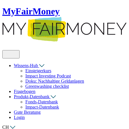
MyFairMoney
Wissens-Hub
Einsteigerkurs
Impact Investing Podcast
Doku: Nachhaltige Geldanlagen
Greenwashing checklist
Fragebogen
Produkt-Datenbank
Fonds-Datenbank
Impact-Datenbank
Gute Beratung
Login
CH