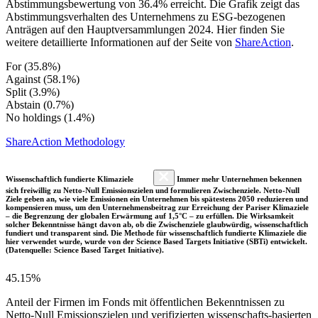
Abstimmungsbewertung von 36.4% erreicht. Die Grafik zeigt das
Abstimmungsverhalten des Unternehmens zu ESG-bezogenen
Anträgen auf den Hauptversammlungen 2024. Hier finden Sie
weitere detaillierte Informationen auf der Seite von
ShareAction
.
For (35.8%)
Against (58.1%)
Split (3.9%)
Abstain (0.7%)
No holdings (1.4%)
ShareAction Methodology
Wissenschaftlich fundierte Klimaziele
Immer mehr Unternehmen bekennen
sich freiwillig zu Netto-Null Emissionszielen und formulieren Zwischenziele. Netto-Null
Ziele geben an, wie viele Emissionen ein Unternehmen bis spätestens 2050 reduzieren und
kompensieren muss, um den Unternehmensbeitrag zur Erreichung der Pariser Klimaziele
– die Begrenzung der globalen Erwärmung auf 1,5°C – zu erfüllen. Die Wirksamkeit
solcher Bekenntnisse hängt davon ab, ob die Zwischenziele glaubwürdig, wissenschaftlich
fundiert und transparent sind. Die Methode für wissenschaftlich fundierte Klimaziele die
hier verwendet wurde, wurde von der Science Based Targets Initiative (SBTi) entwickelt.
(Datenquelle: Science Based Target Initiative).
45.15%
Anteil der Firmen im Fonds mit öffentlichen Bekenntnissen zu
Netto-Null Emissionszielen und verifizierten wissenschafts-basierten