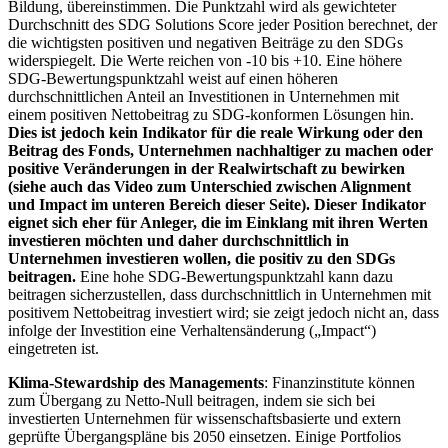
Bildung, übereinstimmen. Die Punktzahl wird als gewichteter
Durchschnitt des SDG Solutions Score jeder Position berechnet, der
die wichtigsten positiven und negativen Beiträge zu den SDGs
widerspiegelt. Die Werte reichen von -10 bis +10. Eine höhere
SDG-Bewertungspunktzahl weist auf einen höheren
durchschnittlichen Anteil an Investitionen in Unternehmen mit
einem positiven Nettobeitrag zu SDG-konformen Lösungen hin.
Dies ist jedoch kein Indikator für die reale Wirkung oder den
Beitrag des Fonds, Unternehmen nachhaltiger zu machen oder
positive Veränderungen in der Realwirtschaft zu bewirken
(siehe auch das Video zum Unterschied zwischen Alignment
und Impact im unteren Bereich dieser Seite). Dieser Indikator
eignet sich eher für Anleger, die im Einklang mit ihren Werten
investieren möchten und daher durchschnittlich in
Unternehmen investieren wollen, die positiv zu den SDGs
beitragen.
Eine hohe SDG-Bewertungspunktzahl kann dazu
beitragen sicherzustellen, dass durchschnittlich in Unternehmen mit
positivem Nettobeitrag investiert wird; sie zeigt jedoch nicht an, dass
infolge der Investition eine Verhaltensänderung („Impact“)
eingetreten ist.
Klima-Stewardship des Managements
: Finanzinstitute können
zum Übergang zu Netto-Null beitragen, indem sie sich bei
investierten Unternehmen für wissenschaftsbasierte und extern
geprüfte Übergangspläne bis 2050 einsetzen. Einige Portfolios