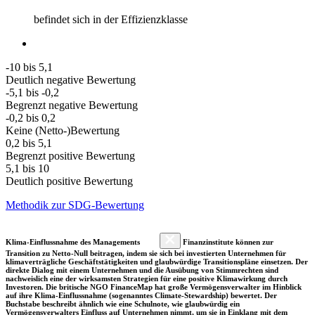
befindet sich in der Effizienzklasse
-10 bis 5,1
Deutlich negative Bewertung
-5,1 bis -0,2
Begrenzt negative Bewertung
-0,2 bis 0,2
Keine (Netto-)Bewertung
0,2 bis 5,1
Begrenzt positive Bewertung
5,1 bis 10
Deutlich positive Bewertung
Methodik zur SDG-Bewertung
Klima-Einflussnahme des Managements
Finanzinstitute können zur
Transition zu Netto-Null beitragen, indem sie sich bei investierten Unternehmen für
klimaverträgliche Geschäftstätigkeiten und glaubwürdige Transitionspläne einsetzen. Der
direkte Dialog mit einem Unternehmen und die Ausübung von Stimmrechten sind
nachweislich eine der wirksamsten Strategien für eine positive Klimawirkung durch
Investoren. Die britische NGO FinanceMap hat große Vermögensverwalter im Hinblick
auf ihre Klima-Einflussnahme (sogenanntes Climate-Stewardship) bewertet. Der
Buchstabe beschreibt ähnlich wie eine Schulnote, wie glaubwürdig ein
Vermögensverwalters Einfluss auf Unternehmen nimmt, um sie in Einklang mit dem