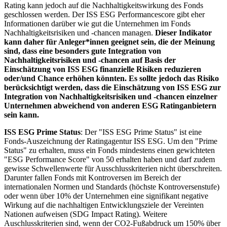
Rating kann jedoch auf die Nachhaltigkeitswirkung des Fonds
geschlossen werden. Der ISS ESG Performancescore gibt eher
Informationen darüber wie gut die Unternehmen im Fonds
Nachhaltigkeitsrisiken und -chancen managen.
Dieser Indikator
kann daher für Anleger*innen geeignet sein, die der Meinung
sind, dass eine besonders gute Integration von
Nachhaltigkeitsrisiken und -chancen auf Basis der
Einschätzung von ISS ESG finanzielle Risiken reduzieren
oder/und Chance erhöhen könnten. Es sollte jedoch das Risiko
berücksichtigt werden, dass die Einschätzung von ISS ESG zur
Integration von Nachhaltigkeitsrisiken und -chancen einzelner
Unternehmen abweichend von anderen ESG Ratinganbietern
sein kann.
ISS ESG Prime Status
: Der "ISS ESG Prime Status" ist eine
Fonds-Auszeichnung der Ratingagentur ISS ESG. Um den "Prime
Status" zu erhalten, muss ein Fonds mindestens einen gewichteten
"ESG Performance Score" von 50 erhalten haben und darf zudem
gewisse Schwellenwerte für Ausschlusskriterien nicht überschreiten.
Darunter fallen Fonds mit Kontroversen im Bereich der
internationalen Normen und Standards (höchste Kontroversenstufe)
oder wenn über 10% der Unternehmen eine signifikant negative
Wirkung auf die nachhaltigen Entwicklungsziele der Vereinten
Nationen aufweisen (SDG Impact Rating). Weitere
Auschlusskriterien sind, wenn der CO2-Fußabdruck um 150% über