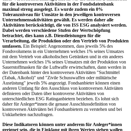
für die kontroversen Aktivitäten in der Fondsdatenbank
maximal streng ausgelegt. Es wurde zudem ein 0%
Toleranzniveau für Umsätze in den jeweiligen kontroversen
Unternehmensaktivitäten gewählt. Es werden daher alle
Aktivitäten berücksichtigt, die von ISS ESG analysiert werden.
Dabei werden verschiedene Stufen der Wertschöpfung
betrachtet, dies kann z.B. Dienstleistungen für die
Verarbeitung, die Produktion oder den Vertrieb von Produkten
umfassen.
Ein Beispiel: Angenommen, dass jeweils 5% des
Fondsvolumens in ein Unternehmen welches 1% seines Umsatzes
mit dem Vertrieb von alkoholischen Getränken und in ein anderes
Unternehmen welches 1% seines Umsatzes mit der Produktion von
Sauerstoffmasken für die Luftwaffe erwirtschaften, dann werden in
der Datenbank hinter den kontroversen Aktivitäten "Suchtmittel
(Tabak, Alkohol)" und "Zivile Schusswaffen oder militärische
Ausrüstung" jeweils 5% angezeigt. Fondsanbieter können einen
anderen Umfang für den Ausschluss von kontroversen Aktiviäten
definieren oder Daten über kontroverse Aktivitäten von
unterschiedlichen ESG Ratinganbietern beziehen. Es lohnt sich
daher für Anleger*innen die genaue Ausschlussdefinition von
kontroversen Aktiviäten bei Fondsanbietern zu verstehen und bei
Unklarheiten nachzufragen.
Diese Indikatoren können unter anderem für Anleger*innen
geeignet sein, die in Einklang mit ihren Werten stehen wollen