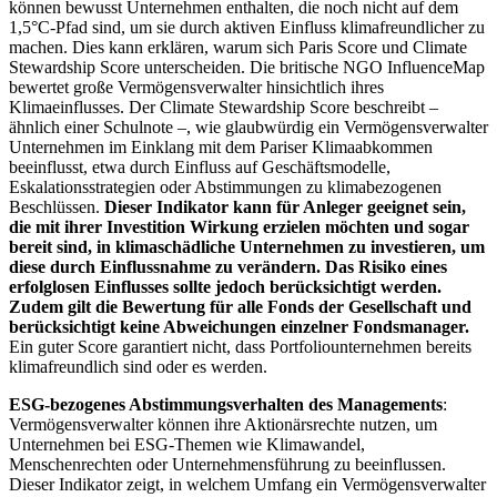
können bewusst Unternehmen enthalten, die noch nicht auf dem
1,5°C-Pfad sind, um sie durch aktiven Einfluss klimafreundlicher zu
machen. Dies kann erklären, warum sich Paris Score und Climate
Stewardship Score unterscheiden. Die britische NGO InfluenceMap
bewertet große Vermögensverwalter hinsichtlich ihres
Klimaeinflusses. Der Climate Stewardship Score beschreibt –
ähnlich einer Schulnote –, wie glaubwürdig ein Vermögensverwalter
Unternehmen im Einklang mit dem Pariser Klimaabkommen
beeinflusst, etwa durch Einfluss auf Geschäftsmodelle,
Eskalationsstrategien oder Abstimmungen zu klimabezogenen
Beschlüssen.
Dieser Indikator kann für Anleger geeignet sein,
die mit ihrer Investition Wirkung erzielen möchten und sogar
bereit sind, in klimaschädliche Unternehmen zu investieren, um
diese durch Einflussnahme zu verändern. Das Risiko eines
erfolglosen Einflusses sollte jedoch berücksichtigt werden.
Zudem gilt die Bewertung für alle Fonds der Gesellschaft und
berücksichtigt keine Abweichungen einzelner Fondsmanager.
Ein guter Score garantiert nicht, dass Portfoliounternehmen bereits
klimafreundlich sind oder es werden.
ESG-bezogenes Abstimmungsverhalten des Managements
:
Vermögensverwalter können ihre Aktionärsrechte nutzen, um
Unternehmen bei ESG-Themen wie Klimawandel,
Menschenrechten oder Unternehmensführung zu beeinflussen.
Dieser Indikator zeigt, in welchem Umfang ein Vermögensverwalter