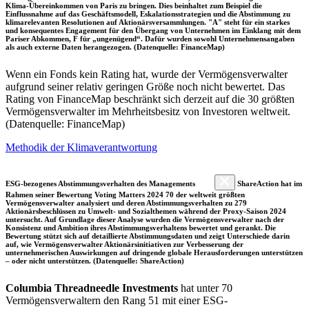
Klima-Übereinkommen von Paris zu bringen. Dies beinhaltet zum Beispiel die
Einflussnahme auf das Geschäftsmodell, Eskalationsstrategien und die Abstimmung zu
klimarelevanten Resolutionen auf Aktionärsversammlungen. "A" steht für ein starkes
und konsequentes Engagement für den Übergang von Unternehmen im Einklang mit dem
Pariser Abkommen, F für „ungenügend“. Dafür wurden sowohl Unternehmensangaben
als auch externe Daten herangezogen. (Datenquelle: FinanceMap)
Wenn ein Fonds kein Rating hat, wurde der Vermögensverwalter
aufgrund seiner relativ geringen Größe noch nicht bewertet. Das
Rating von FinanceMap beschränkt sich derzeit auf die 30 größten
Vermögensverwalter im Mehrheitsbesitz von Investoren weltweit.
(Datenquelle: FinanceMap)
Methodik der Klimaverantwortung
ESG-bezogenes Abstimmungsverhalten des Managements
ShareAction hat im
Rahmen seiner Bewertung Voting Matters 2024 70 der weltweit größten
Vermögensverwalter analysiert und deren Abstimmungsverhalten zu 279
Aktionärsbeschlüssen zu Umwelt- und Sozialthemen während der Proxy-Saison 2024
untersucht. Auf Grundlage dieser Analyse wurden die Vermögensverwalter nach der
Konsistenz und Ambition ihres Abstimmungsverhaltens bewertet und gerankt. Die
Bewertung stützt sich auf detaillierte Abstimmungsdaten und zeigt Unterschiede darin
auf, wie Vermögensverwalter Aktionärsinitiativen zur Verbesserung der
unternehmerischen Auswirkungen auf dringende globale Herausforderungen unterstützen
– oder nicht unterstützen. (Datenquelle: ShareAction)
Columbia Threadneedle Investments
hat unter 70
Vermögensverwaltern den Rang 51 mit einer ESG-