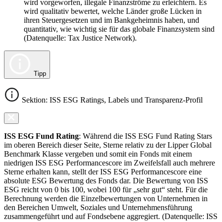
wird vorgeworfen, illegale Finanzströme zu erleichtern. Es
wird qualitativ bewertet, welche Länder große Lücken in
ihren Steuergesetzen und im Bankgeheimnis haben, und
quantitativ, wie wichtig sie für das globale Finanzsystem sind
(Datenquelle: Tax Justice Network).
Tipp
Sektion: ISS ESG Ratings, Labels und Transparenz-Profil
ISS ESG Fund Rating
: Während die ISS ESG Fund Rating Stars
im oberen Bereich dieser Seite, Sterne relativ zu der Lipper Global
Benchmark Klasse vergeben und somit ein Fonds mit einem
niedrigen ISS ESG Performancescore im Zweifelsfall auch mehrere
Sterne erhalten kann, stellt der ISS ESG Performancescore eine
absolute ESG Bewertung des Fonds dar. Die Bewertung von ISS
ESG reicht von 0 bis 100, wobei 100 für „sehr gut“ steht. Für die
Berechnung werden die Einzelbewertungen von Unternehmen in
den Bereichen Umwelt, Soziales und Unternehmensführung
zusammengeführt und auf Fondsebene aggregiert. (Datenquelle: ISS