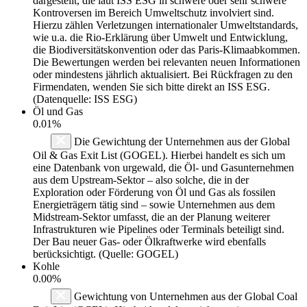
dargestellt, die laut ISS ESG in schwere oder sehr schwere
Kontroversen im Bereich Umweltschutz involviert sind.
Hierzu zählen Verletzungen internationaler Umweltstandards,
wie u.a. die Rio-Erklärung über Umwelt und Entwicklung,
die Biodiversitätskonvention oder das Paris-Klimaabkommen.
Die Bewertungen werden bei relevanten neuen Informationen
oder mindestens jährlich aktualisiert. Bei Rückfragen zu den
Firmendaten, wenden Sie sich bitte direkt an ISS ESG.
(Datenquelle: ISS ESG)
Öl und Gas
0.01%
Die Gewichtung der Unternehmen aus der Global
Oil & Gas Exit List (GOGEL). Hierbei handelt es sich um
eine Datenbank von urgewald, die Öl- und Gasunternehmen
aus dem Upstream-Sektor – also solche, die in der
Exploration oder Förderung von Öl und Gas als fossilen
Energieträgern tätig sind – sowie Unternehmen aus dem
Midstream-Sektor umfasst, die an der Planung weiterer
Infrastrukturen wie Pipelines oder Terminals beteiligt sind.
Der Bau neuer Gas- oder Ölkraftwerke wird ebenfalls
berücksichtigt. (Quelle: GOGEL)
Kohle
0.00%
Gewichtung von Unternehmen aus der Global Coal