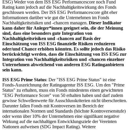
ESG) Weder von dem ISS ESG Performancescore noch Fund
Rating kann jedoch auf die Nachhaltigkeitswirkung des Fonds
geschlossen werden. Der ISS ESG Performancescore gibt eher
Informationen darüber wie gut die Unternehmen im Fonds
Nachhaltigkeitsrisiken und -chancen managen.
Dieser Indikator
kann daher für Anleger*innen geeignet sein, die der Meinung
sind, dass eine besonders gute Integration von
Nachhaltigkeitsrisiken und -chancen auf Basis der
Einschätzung von ISS ESG finanzielle Risiken reduzieren
oder/und Chance erhöhen könnten. Es sollte jedoch das Risiko
berücksichtigt werden, dass die Einschätzung von ISS ESG zur
Integration von Nachhaltigkeitsrisiken und -chancen einzelner
Unternehmen abweichend von anderen ESG Ratinganbietern
sein kann.
ISS ESG Prime Status
: Der "ISS ESG Prime Status" ist eine
Fonds-Auszeichnung der Ratingagentur ISS ESG. Um den "Prime
Status" zu erhalten, muss ein Fonds mindestens einen gewichteten
"ESG Performance Score" von 50 erhalten haben und darf zudem
gewisse Schwellenwerte für Ausschlusskriterien nicht überschreiten.
Darunter fallen Fonds mit Kontroversen im Bereich der
internationalen Normen und Standards (höchste Kontroversenstufe)
oder wenn über 10% der Unternehmen eine signifikant negative
Wirkung auf die nachhaltigen Entwicklungsziele der Vereinten
Nationen aufweisen (SDG Impact Rating). Weitere