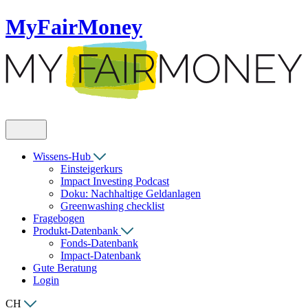
MyFairMoney
Wissens-Hub
Einsteigerkurs
Impact Investing Podcast
Doku: Nachhaltige Geldanlagen
Greenwashing checklist
Fragebogen
Produkt-Datenbank
Fonds-Datenbank
Impact-Datenbank
Gute Beratung
Login
CH