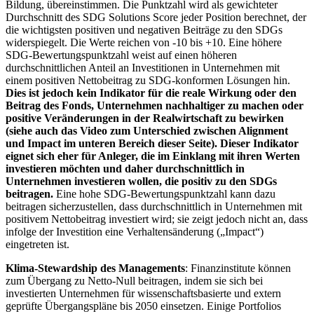
Bildung, übereinstimmen. Die Punktzahl wird als gewichteter
Durchschnitt des SDG Solutions Score jeder Position berechnet, der
die wichtigsten positiven und negativen Beiträge zu den SDGs
widerspiegelt. Die Werte reichen von -10 bis +10. Eine höhere
SDG-Bewertungspunktzahl weist auf einen höheren
durchschnittlichen Anteil an Investitionen in Unternehmen mit
einem positiven Nettobeitrag zu SDG-konformen Lösungen hin.
Dies ist jedoch kein Indikator für die reale Wirkung oder den
Beitrag des Fonds, Unternehmen nachhaltiger zu machen oder
positive Veränderungen in der Realwirtschaft zu bewirken
(siehe auch das Video zum Unterschied zwischen Alignment
und Impact im unteren Bereich dieser Seite). Dieser Indikator
eignet sich eher für Anleger, die im Einklang mit ihren Werten
investieren möchten und daher durchschnittlich in
Unternehmen investieren wollen, die positiv zu den SDGs
beitragen.
Eine hohe SDG-Bewertungspunktzahl kann dazu
beitragen sicherzustellen, dass durchschnittlich in Unternehmen mit
positivem Nettobeitrag investiert wird; sie zeigt jedoch nicht an, dass
infolge der Investition eine Verhaltensänderung („Impact“)
eingetreten ist.
Klima-Stewardship des Managements
: Finanzinstitute können
zum Übergang zu Netto-Null beitragen, indem sie sich bei
investierten Unternehmen für wissenschaftsbasierte und extern
geprüfte Übergangspläne bis 2050 einsetzen. Einige Portfolios