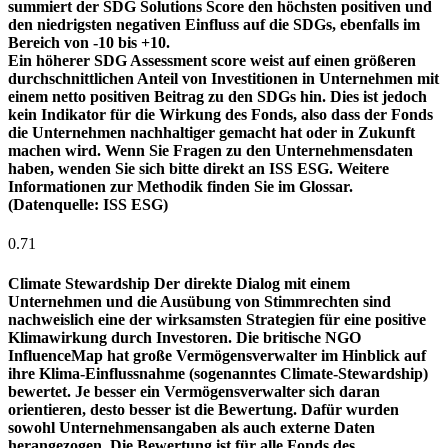
summiert der SDG Solutions Score den höchsten positiven und
den niedrigsten negativen Einfluss auf die SDGs, ebenfalls im
Bereich von -10 bis +10.
Ein höherer SDG Assessment score weist auf einen größeren
durchschnittlichen Anteil von Investitionen in Unternehmen mit
einem netto positiven Beitrag zu den SDGs hin. Dies ist jedoch
kein Indikator für die Wirkung des Fonds, also dass der Fonds
die Unternehmen nachhaltiger gemacht hat oder in Zukunft
machen wird. Wenn Sie Fragen zu den Unternehmensdaten
haben, wenden Sie sich bitte direkt an ISS ESG. Weitere
Informationen zur Methodik finden Sie im Glossar.
(Datenquelle: ISS ESG)
0.71
Climate Stewardship
Der direkte Dialog mit einem
Unternehmen und die Ausübung von Stimmrechten sind
nachweislich eine der wirksamsten Strategien für eine positive
Klimawirkung durch Investoren. Die britische NGO
InfluenceMap hat große Vermögensverwalter im Hinblick auf
ihre Klima-Einflussnahme (sogenanntes Climate-Stewardship)
bewertet. Je besser ein Vermögensverwalter sich daran
orientieren, desto besser ist die Bewertung. Dafür wurden
sowohl Unternehmensangaben als auch externe Daten
herangezogen. Die Bewertung ist für alle Fonds des