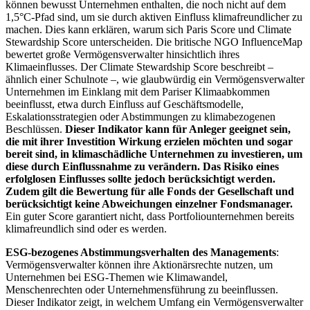
können bewusst Unternehmen enthalten, die noch nicht auf dem
1,5°C-Pfad sind, um sie durch aktiven Einfluss klimafreundlicher zu
machen. Dies kann erklären, warum sich Paris Score und Climate
Stewardship Score unterscheiden. Die britische NGO InfluenceMap
bewertet große Vermögensverwalter hinsichtlich ihres
Klimaeinflusses. Der Climate Stewardship Score beschreibt –
ähnlich einer Schulnote –, wie glaubwürdig ein Vermögensverwalter
Unternehmen im Einklang mit dem Pariser Klimaabkommen
beeinflusst, etwa durch Einfluss auf Geschäftsmodelle,
Eskalationsstrategien oder Abstimmungen zu klimabezogenen
Beschlüssen.
Dieser Indikator kann für Anleger geeignet sein,
die mit ihrer Investition Wirkung erzielen möchten und sogar
bereit sind, in klimaschädliche Unternehmen zu investieren, um
diese durch Einflussnahme zu verändern. Das Risiko eines
erfolglosen Einflusses sollte jedoch berücksichtigt werden.
Zudem gilt die Bewertung für alle Fonds der Gesellschaft und
berücksichtigt keine Abweichungen einzelner Fondsmanager.
Ein guter Score garantiert nicht, dass Portfoliounternehmen bereits
klimafreundlich sind oder es werden.
ESG-bezogenes Abstimmungsverhalten des Managements
:
Vermögensverwalter können ihre Aktionärsrechte nutzen, um
Unternehmen bei ESG-Themen wie Klimawandel,
Menschenrechten oder Unternehmensführung zu beeinflussen.
Dieser Indikator zeigt, in welchem Umfang ein Vermögensverwalter