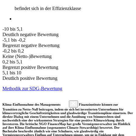
befindet sich in der Effizienzklasse
-10 bis 5,1
Deutlich negative Bewertung
-5,1 bis -0,2
Begrenzt negative Bewertung
-0,2 bis 0,2
Keine (Netto-)Bewertung
0,2 bis 5,1
Begrenzt positive Bewertung
5,1 bis 10
Deutlich positive Bewertung
Methodik zur SDG-Bewertung
Klima-Einflussnahme des Managements
Finanzinstitute können zur
Transition zu Netto-Null beitragen, indem sie sich bei investierten Unternehmen für
klimaverträgliche Geschäftstätigkeiten und glaubwürdige Transitionspläne einsetzen. Der
direkte Dialog mit einem Unternehmen und die Ausübung von Stimmrechten sind
nachweislich eine der wirksamsten Strategien für eine positive Klimawirkung durch
Investoren. Die britische NGO FinanceMap hat große Vermögensverwalter im Hinblick
auf ihre Klima-Einflussnahme (sogenanntes Climate-Stewardship) bewertet. Der
Buchstabe beschreibt ähnlich wie eine Schulnote, wie glaubwürdig ein
Vermögensverwalters Einfluss auf Unternehmen nimmt, um sie in Einklang mit dem