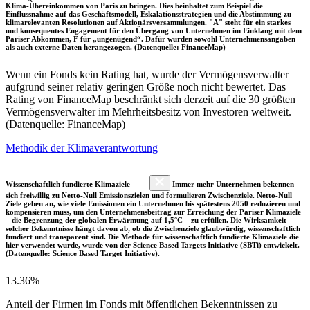
Klima-Übereinkommen von Paris zu bringen. Dies beinhaltet zum Beispiel die
Einflussnahme auf das Geschäftsmodell, Eskalationsstrategien und die Abstimmung zu
klimarelevanten Resolutionen auf Aktionärsversammlungen. "A" steht für ein starkes
und konsequentes Engagement für den Übergang von Unternehmen im Einklang mit dem
Pariser Abkommen, F für „ungenügend“. Dafür wurden sowohl Unternehmensangaben
als auch externe Daten herangezogen. (Datenquelle: FinanceMap)
Wenn ein Fonds kein Rating hat, wurde der Vermögensverwalter
aufgrund seiner relativ geringen Größe noch nicht bewertet. Das
Rating von FinanceMap beschränkt sich derzeit auf die 30 größten
Vermögensverwalter im Mehrheitsbesitz von Investoren weltweit.
(Datenquelle: FinanceMap)
Methodik der Klimaverantwortung
Wissenschaftlich fundierte Klimaziele
Immer mehr Unternehmen bekennen
sich freiwillig zu Netto-Null Emissionszielen und formulieren Zwischenziele. Netto-Null
Ziele geben an, wie viele Emissionen ein Unternehmen bis spätestens 2050 reduzieren und
kompensieren muss, um den Unternehmensbeitrag zur Erreichung der Pariser Klimaziele
– die Begrenzung der globalen Erwärmung auf 1,5°C – zu erfüllen. Die Wirksamkeit
solcher Bekenntnisse hängt davon ab, ob die Zwischenziele glaubwürdig, wissenschaftlich
fundiert und transparent sind. Die Methode für wissenschaftlich fundierte Klimaziele die
hier verwendet wurde, wurde von der Science Based Targets Initiative (SBTi) entwickelt.
(Datenquelle: Science Based Target Initiative).
13.36%
Anteil der Firmen im Fonds mit öffentlichen Bekenntnissen zu