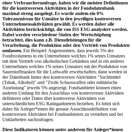
einer Verbraucherumfrage, haben wir die meisten Definitionen
für die kontroversen Aktivitäten in der Fondsdatenbank
maximal streng ausgelegt. Es wurde zudem ein 0%
Toleranzniveau für Umsätze in den jeweiligen kontroversen
Unternehmensaktivitäten gewählt. Es werden daher alle
Aktivitäten berücksichtigt, die von ISS ESG analysiert werden.
Dabei werden verschiedene Stufen der Wertschöpfung
betrachtet, dies kann z.B. Dienstleistungen für die
Verarbeitung, die Produktion oder den Vertrieb von Produkten
umfassen.
Ein Beispiel: Angenommen, dass jeweils 5% des
Fondsvolumens in ein Unternehmen welches 1% seines Umsatzes
mit dem Vertrieb von alkoholischen Getränken und in ein anderes
Unternehmen welches 1% seines Umsatzes mit der Produktion von
Sauerstoffmasken für die Luftwaffe erwirtschaften, dann werden in
der Datenbank hinter den kontroversen Aktivitäten "Suchtmittel
(Tabak, Alkohol)" und "Zivile Schusswaffen oder militärische
Ausrüstung" jeweils 5% angezeigt. Fondsanbieter können einen
anderen Umfang für den Ausschluss von kontroversen Aktiviäten
definieren oder Daten über kontroverse Aktivitäten von
unterschiedlichen ESG Ratinganbietern beziehen. Es lohnt sich
daher für Anleger*innen die genaue Ausschlussdefinition von
kontroversen Aktiviäten bei Fondsanbietern zu verstehen und bei
Unklarheiten nachzufragen.
Diese Indikatoren können unter anderem für Anleger*innen