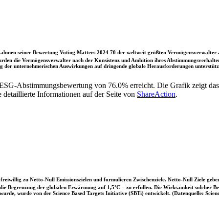
ahmen seiner Bewertung Voting Matters 2024 70 der weltweit größten Vermögensverwalter a
rden die Vermögensverwalter nach der Konsistenz und Ambition ihres Abstimmungsverhaltens
ung der unternehmerischen Auswirkungen auf dringende globale Herausforderungen unterstütze
r ESG-Abstimmungsbewertung von 76.0% erreicht. Die Grafik zeigt 
etaillierte Informationen auf der Seite von
ShareAction
.
iwillig zu Netto-Null Emissionszielen und formulieren Zwischenziele. Netto-Null Ziele geben
ie Begrenzung der globalen Erwärmung auf 1,5°C – zu erfüllen. Die Wirksamkeit solcher Beke
wurde, wurde von der Science Based Targets Initiative (SBTi) entwickelt. (Datenquelle: Scienc