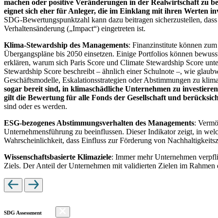
machen oder positive Veränderungen in der Realwirtschaft zu be
eignet sich eher für Anleger, die im Einklang mit ihren Werten i
SDG-Bewertungspunktzahl kann dazu beitragen sicherzustellen, dass dur
Verhaltensänderung („Impact“) eingetreten ist.
Klima-Stewardship des Managements
: Finanzinstitute können zum
Übergangspläne bis 2050 einsetzen. Einige Portfolios können bewusst
erklären, warum sich Paris Score und Climate Stewardship Score unt
Stewardship Score beschreibt – ähnlich einer Schulnote –, wie gla
Geschäftsmodelle, Eskalationsstrategien oder Abstimmungen zu kli
sogar bereit sind, in klimaschädliche Unternehmen zu investiere
gilt die Bewertung für alle Fonds der Gesellschaft und berücks
sind oder es werden.
ESG-bezogenes Abstimmungsverhalten des Managements
: Vermö
Unternehmensführung zu beeinflussen. Dieser Indikator zeigt, in we
Wahrscheinlichkeit, dass Einfluss zur Förderung von Nachhaltigkeitszi
Wissenschaftsbasierte Klimaziele
: Immer mehr Unternehmen verpfli
Ziels. Der Anteil der Unternehmen mit validierten Zielen im Rahmen 
SDG Assessment