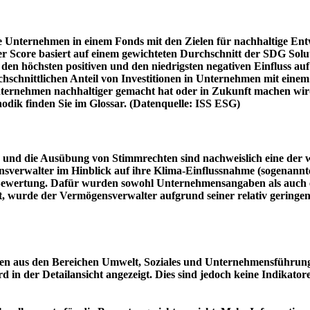
e Unternehmen in einem Fonds mit den Zielen für nachhaltige En
er Score basiert auf einem gewichteten Durchschnitt der SDG Solu
n höchsten positiven und den niedrigsten negativen Einfluss auf 
schnittlichen Anteil von Investitionen in Unternehmen mit einem n
 Unternehmen nachhaltiger gemacht hat oder in Zukunft machen 
hodik finden Sie im Glossar. (Datenquelle: ISS ESG)
und die Ausübung von Stimmrechten sind nachweislich eine der w
sverwalter im Hinblick auf ihre Klima-Einflussnahme (sogenanntes
ie Bewertung. Dafür wurden sowohl Unternehmensangaben als auch e
t, wurde der Vermögensverwalter aufgrund seiner relativ geringe
n aus den Bereichen Umwelt, Soziales und Unternehmensführung mi
d in der Detailansicht angezeigt. Dies sind jedoch keine Indikat