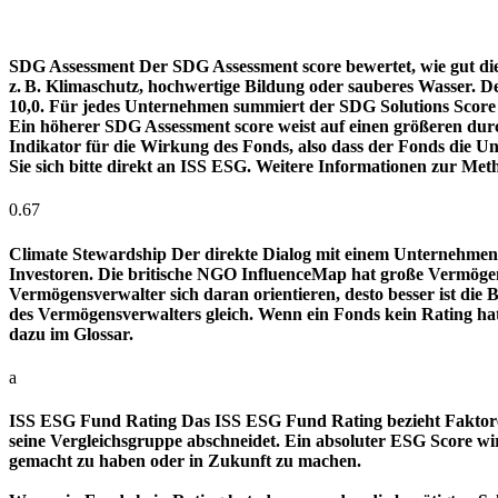
SDG Assessment
Der SDG Assessment score bewertet, wie gut di
z. B. Klimaschutz, hochwertige Bildung oder sauberes Wasser. D
10,0. Für jedes Unternehmen summiert der SDG Solutions Score de
Ein höherer SDG Assessment score weist auf einen größeren durch
Indikator für die Wirkung des Fonds, also dass der Fonds die
Sie sich bitte direkt an ISS ESG. Weitere Informationen zur Met
0.67
Climate Stewardship
Der direkte Dialog mit einem Unternehmen 
Investoren. Die britische NGO InfluenceMap hat große Vermögen
Vermögensverwalter sich daran orientieren, desto besser ist d
des Vermögensverwalters gleich. Wenn ein Fonds kein Rating ha
dazu im Glossar.
a
ISS ESG Fund Rating
Das ISS ESG Fund Rating bezieht Faktore
seine Vergleichsgruppe abschneidet. Ein absoluter ESG Score wir
gemacht zu haben oder in Zukunft zu machen.