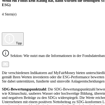
Wenn ein Fonds kein Rating hat, dann wurden die benötigten Sc
ESG)
4 Stern(e)
Tipp
Sektion: Wie nutzt man die Informationen in der Fondsdatenba
Die verschiedenen Indikatoren auf MyFairMoney bieten unterschiedlich
gemäß Ihren Werten investieren oder die ESG-Performance bewerten mö
Sie dabei unterstützen, fundierte und sinnvolle Anlageentscheidungen 
SDG-Bewertungspunktzahl
: Die SDG-Bewertungspunktzahl bewerte
wie Klimaschutz, sauberes Wasser oder hochwertige Bildung, übereins
und negativen Beiträge zu den SDGs widerspiegelt. Die Werte reiche
Unternehmen mit einem positiven Nettobeitrag zu SDG-konformen 