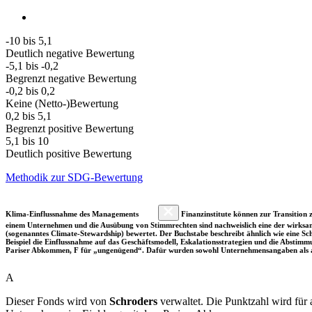
-10 bis 5,1
Deutlich negative Bewertung
-5,1 bis -0,2
Begrenzt negative Bewertung
-0,2 bis 0,2
Keine (Netto-)Bewertung
0,2 bis 5,1
Begrenzt positive Bewertung
5,1 bis 10
Deutlich positive Bewertung
Methodik zur SDG-Bewertung
Klima-Einflussnahme des Managements
Finanzinstitute können zur Transition z
einem Unternehmen und die Ausübung von Stimmrechten sind nachweislich eine der wirksam
(sogenanntes Climate-Stewardship) bewertet. Der Buchstabe beschreibt ähnlich wie eine S
Beispiel die Einflussnahme auf das Geschäftsmodell, Eskalationsstrategien und die Abst
Pariser Abkommen, F für „ungenügend“. Dafür wurden sowohl Unternehmensangaben als a
A
Dieser Fonds wird von
Schroders
verwaltet. Die Punktzahl wird für