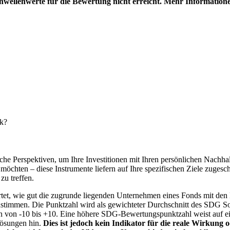
hwellenwerte für die Bewertung nicht erreicht. Mehr Information
nk?
e Perspektiven, um Ihre Investitionen mit Ihren persönlichen Nachhalt
chten – diese Instrumente liefern auf Ihre spezifischen Ziele zugesch
zu treffen.
t, wie gut die zugrunde liegenden Unternehmen eines Fonds mit den 
timmen. Die Punktzahl wird als gewichteter Durchschnitt des SDG Solut
n von -10 bis +10. Eine höhere SDG-Bewertungspunktzahl weist auf eine
Lösungen hin.
Dies ist jedoch kein Indikator für die reale Wirkung