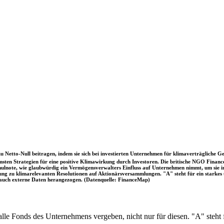
u Netto-Null beitragen, indem sie sich bei investierten Unternehmen für klimaverträgliche Ge
sten Strategien für eine positive Klimawirkung durch Investoren. Die britische NGO Fina
chulnote, wie glaubwürdig ein Vermögensverwalters Einfluss auf Unternehmen nimmt, um sie
immung zu klimarelevanten Resolutionen auf Aktionärsversammlungen. "A" steht für ein sta
uch externe Daten herangezogen. (Datenquelle: FinanceMap)
 alle Fonds des Unternehmens vergeben, nicht nur für diesen. "A" steh