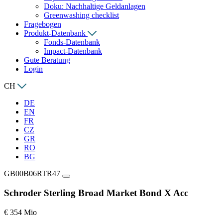
Doku: Nachhaltige Geldanlagen
Greenwashing checklist
Fragebogen
Produkt-Datenbank
Fonds-Datenbank
Impact-Datenbank
Gute Beratung
Login
CH
DE
EN
FR
CZ
GR
RO
BG
GB00B06RTR47
Schroder Sterling Broad Market Bond X Acc
€ 354 Mio