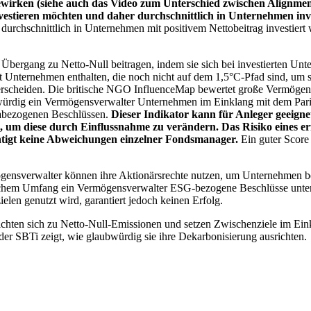
wirken (siehe auch das Video zum Unterschied zwischen Alignment
nvestieren möchten und daher durchschnittlich in Unternehmen inve
chschnittlich in Unternehmen mit positivem Nettobeitrag investiert wird
 Übergang zu Netto-Null beitragen, indem sie sich bei investierten Unt
 Unternehmen enthalten, die noch nicht auf dem 1,5°C-Pfad sind, um s
erscheiden. Die britische NGO InfluenceMap bewertet große Vermögensv
ubwürdig ein Vermögensverwalter Unternehmen im Einklang mit dem Pari
mabezogenen Beschlüssen.
Dieser Indikator kann für Anleger geeignet
n, um diese durch Einflussnahme zu verändern. Das Risiko eines er
ichtigt keine Abweichungen einzelner Fondsmanager.
Ein guter Score 
gensverwalter können ihre Aktionärsrechte nutzen, um Unternehmen
lchem Umfang ein Vermögensverwalter ESG-bezogene Beschlüsse unterstü
elen genutzt wird, garantiert jedoch keinen Erfolg.
chten sich zu Netto-Null-Emissionen und setzen Zwischenziele im Eink
der SBTi zeigt, wie glaubwürdig sie ihre Dekarbonisierung ausrichten.