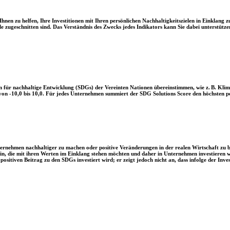
en zu helfen, Ihre Investitionen mit Ihren persönlichen Nachhaltigkeitszielen in Einklang zu
le zugeschnitten sind. Das Verständnis des Zwecks jedes Indikators kann Sie dabei unterstützen
 für nachhaltige Entwicklung (SDGs) der Vereinten Nationen übereinstimmen, wie z. B. Klim
n -10,0 bis 10,0. Für jedes Unternehmen summiert der SDG Solutions Score den höchsten posi
Unternehmen nachhaltiger zu machen oder positive Veränderungen in der realen Wirtschaft zu
 sein, die mit ihren Werten im Einklang stehen möchten und daher in Unternehmen investieren
positiven Beitrag zu den SDGs investiert wird; er zeigt jedoch nicht an, dass infolge der In