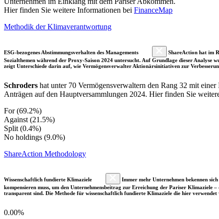
Unternehmen im Einklang mit dem Pariser Abkommen.
Hier finden Sie weitere Informationen bei
FinanceMap
Methodik der Klimaverantwortung
ESG-bezogenes Abstimmungsverhalten des Managements
ShareAction hat im R
Sozialthemen während der Proxy-Saison 2024 untersucht. Auf Grundlage dieser Analyse wu
zeigt Unterschiede darin auf, wie Vermögensverwalter Aktionärsinitiativen zur Verbesser
Schroders
hat unter 70 Vermögensverwaltern den Rang 32 mit eine
Anträgen auf den Hauptversammlungen 2024. Hier finden Sie weitere d
For (69.2%)
Against (21.5%)
Split (0.4%)
No holdings (9.0%)
ShareAction Methodology
Wissenschaftlich fundierte Klimaziele
Immer mehr Unternehmen bekennen sich fre
kompensieren muss, um den Unternehmensbeitrag zur Erreichung der Pariser Klimaziele – d
transparent sind. Die Methode für wissenschaftlich fundierte Klimaziele die hier verwendet 
0.00%