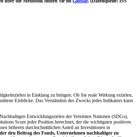
en über die Methodik finden Sie im
Glossar
. (Datenquelle: ISS
igkeitszielen in Einklang zu bringen. Ob Sie reale Wirkung erzielen,
nittene Einblicke. Das Verständnis des Zwecks jedes Indikators kann
Nachhaltigen Entwicklungszielen der Vereinten Nationen (SDGs),
ions Score jeder Position berechnet, der die wichtigsten positiven
n höheren durchschnittlichen Anteil an Investitionen in
 oder den Beitrag des Fonds, Unternehmen nachhaltiger zu