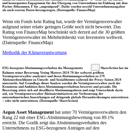
und konsequentes Engagement für den Übergang von Unternehmen im Einklang mit dem
Pariser Abkommen, F für „ungenügend“. Dafür wurden sowohl Unternehmensangaben
als auch externe Daten herangezogen. (Datenquelle: FinanceMap)
Wenn ein Fonds kein Rating hat, wurde der Vermögensverwalter
aufgrund seiner relativ geringen Größe noch nicht bewertet. Das
Rating von FinanceMap beschränkt sich derzeit auf die 30 größten
Vermögensverwalter im Mehrheitsbesitz von Investoren weltweit.
(Datenquelle: FinanceMap)
Methodik der Klimaverantwortung
ESG-bezogenes Abstimmungsverhalten des Managements
ShareAction hat im
Rahmen seiner Bewertung Voting Matters 2024 70 der weltweit größten
Vermögensverwalter analysiert und deren Abstimmungsverhalten zu 279
Aktionärsbeschlüssen zu Umwelt- und Sozialthemen während der Proxy-Saison 2024
untersucht. Auf Grundlage dieser Analyse wurden die Vermögensverwalter nach der
Konsistenz und Ambition ihres Abstimmungsverhaltens bewertet und gerankt. Die
Bewertung stützt sich auf detaillierte Abstimmungsdaten und zeigt Unterschiede darin
auf, wie Vermögensverwalter Aktionärsinitiativen zur Verbesserung der
unternehmerischen Auswirkungen auf dringende globale Herausforderungen unterstützen
– oder nicht unterstützen. (Datenquelle: ShareAction)
Aegon Asset Management
hat unter 70 Vermögensverwaltern den
Rang 22 mit einer ESG-Abstimmungsbewertung von 89.1%
erreicht. Die Grafik zeigt das Abstimmungsverhalten des
Unternehmens zu ESG-bezogenen Anträgen auf den