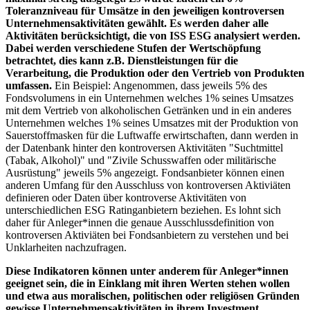
Toleranzniveau für Umsätze in den jeweiligen kontroversen
Unternehmensaktivitäten gewählt. Es werden daher alle
Aktivitäten berücksichtigt, die von ISS ESG analysiert werden.
Dabei werden verschiedene Stufen der Wertschöpfung
betrachtet, dies kann z.B. Dienstleistungen für die
Verarbeitung, die Produktion oder den Vertrieb von Produkten
umfassen.
Ein Beispiel: Angenommen, dass jeweils 5% des
Fondsvolumens in ein Unternehmen welches 1% seines Umsatzes
mit dem Vertrieb von alkoholischen Getränken und in ein anderes
Unternehmen welches 1% seines Umsatzes mit der Produktion von
Sauerstoffmasken für die Luftwaffe erwirtschaften, dann werden in
der Datenbank hinter den kontroversen Aktivitäten "Suchtmittel
(Tabak, Alkohol)" und "Zivile Schusswaffen oder militärische
Ausrüstung" jeweils 5% angezeigt. Fondsanbieter können einen
anderen Umfang für den Ausschluss von kontroversen Aktiviäten
definieren oder Daten über kontroverse Aktivitäten von
unterschiedlichen ESG Ratinganbietern beziehen. Es lohnt sich
daher für Anleger*innen die genaue Ausschlussdefinition von
kontroversen Aktiviäten bei Fondsanbietern zu verstehen und bei
Unklarheiten nachzufragen.
Diese Indikatoren können unter anderem für Anleger*innen
geeignet sein, die in Einklang mit ihren Werten stehen wollen
und etwa aus moralischen, politischen oder religiösen Gründen
gewisse Unternehmensaktivitäten in ihrem Investment