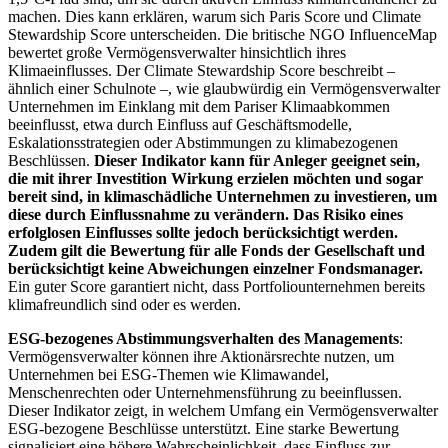
machen. Dies kann erklären, warum sich Paris Score und Climate
Stewardship Score unterscheiden. Die britische NGO InfluenceMap
bewertet große Vermögensverwalter hinsichtlich ihres
Klimaeinflusses. Der Climate Stewardship Score beschreibt –
ähnlich einer Schulnote –, wie glaubwürdig ein Vermögensverwalter
Unternehmen im Einklang mit dem Pariser Klimaabkommen
beeinflusst, etwa durch Einfluss auf Geschäftsmodelle,
Eskalationsstrategien oder Abstimmungen zu klimabezogenen
Beschlüssen.
Dieser Indikator kann für Anleger geeignet sein,
die mit ihrer Investition Wirkung erzielen möchten und sogar
bereit sind, in klimaschädliche Unternehmen zu investieren, um
diese durch Einflussnahme zu verändern. Das Risiko eines
erfolglosen Einflusses sollte jedoch berücksichtigt werden.
Zudem gilt die Bewertung für alle Fonds der Gesellschaft und
berücksichtigt keine Abweichungen einzelner Fondsmanager.
Ein guter Score garantiert nicht, dass Portfoliounternehmen bereits
klimafreundlich sind oder es werden.
ESG-bezogenes Abstimmungsverhalten des Managements
:
Vermögensverwalter können ihre Aktionärsrechte nutzen, um
Unternehmen bei ESG-Themen wie Klimawandel,
Menschenrechten oder Unternehmensführung zu beeinflussen.
Dieser Indikator zeigt, in welchem Umfang ein Vermögensverwalter
ESG-bezogene Beschlüsse unterstützt. Eine starke Bewertung
signalisiert eine höhere Wahrscheinlichkeit, dass Einfluss zur