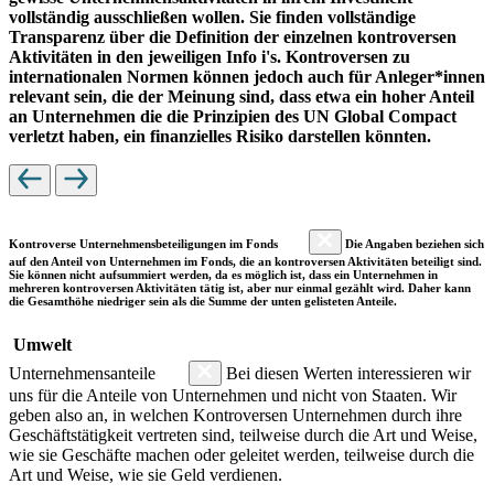
vollständig ausschließen wollen. Sie finden vollständige
Transparenz über die Definition der einzelnen kontroversen
Aktivitäten in den jeweiligen Info i's. Kontroversen zu
internationalen Normen können jedoch auch für Anleger*innen
relevant sein, die der Meinung sind, dass etwa ein hoher Anteil
an Unternehmen die die Prinzipien des UN Global Compact
verletzt haben, ein finanzielles Risiko darstellen könnten.
Kontroverse Unternehmensbeteiligungen im Fonds
Die Angaben beziehen sich
auf den Anteil von Unternehmen im Fonds, die an kontroversen Aktivitäten beteiligt sind.
Sie können nicht aufsummiert werden, da es möglich ist, dass ein Unternehmen in
mehreren kontroversen Aktivitäten tätig ist, aber nur einmal gezählt wird. Daher kann
die Gesamthöhe niedriger sein als die Summe der unten gelisteten Anteile.
Umwelt
Unternehmensanteile
Bei diesen Werten interessieren wir
uns für die Anteile von Unternehmen und nicht von Staaten. Wir
geben also an, in welchen Kontroversen Unternehmen durch ihre
Geschäftstätigkeit vertreten sind, teilweise durch die Art und Weise,
wie sie Geschäfte machen oder geleitet werden, teilweise durch die
Art und Weise, wie sie Geld verdienen.