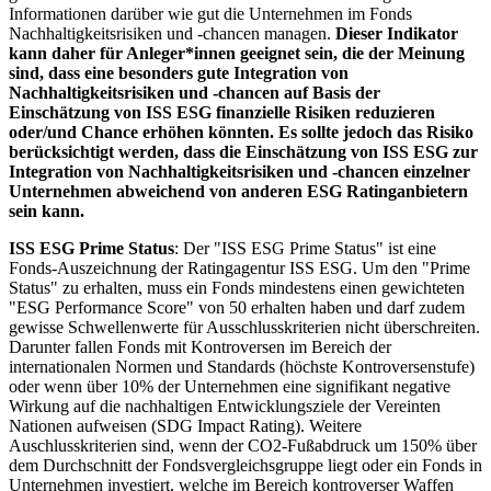
Informationen darüber wie gut die Unternehmen im Fonds
Nachhaltigkeitsrisiken und -chancen managen.
Dieser Indikator
kann daher für Anleger*innen geeignet sein, die der Meinung
sind, dass eine besonders gute Integration von
Nachhaltigkeitsrisiken und -chancen auf Basis der
Einschätzung von ISS ESG finanzielle Risiken reduzieren
oder/und Chance erhöhen könnten. Es sollte jedoch das Risiko
berücksichtigt werden, dass die Einschätzung von ISS ESG zur
Integration von Nachhaltigkeitsrisiken und -chancen einzelner
Unternehmen abweichend von anderen ESG Ratinganbietern
sein kann.
ISS ESG Prime Status
: Der "ISS ESG Prime Status" ist eine
Fonds-Auszeichnung der Ratingagentur ISS ESG. Um den "Prime
Status" zu erhalten, muss ein Fonds mindestens einen gewichteten
"ESG Performance Score" von 50 erhalten haben und darf zudem
gewisse Schwellenwerte für Ausschlusskriterien nicht überschreiten.
Darunter fallen Fonds mit Kontroversen im Bereich der
internationalen Normen und Standards (höchste Kontroversenstufe)
oder wenn über 10% der Unternehmen eine signifikant negative
Wirkung auf die nachhaltigen Entwicklungsziele der Vereinten
Nationen aufweisen (SDG Impact Rating). Weitere
Auschlusskriterien sind, wenn der CO2-Fußabdruck um 150% über
dem Durchschnitt der Fondsvergleichsgruppe liegt oder ein Fonds in
Unternehmen investiert, welche im Bereich kontroverser Waffen