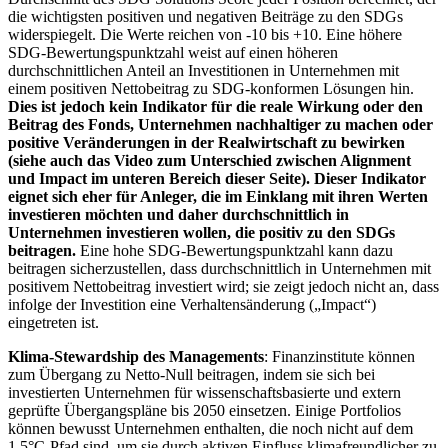
die wichtigsten positiven und negativen Beiträge zu den SDGs
widerspiegelt. Die Werte reichen von -10 bis +10. Eine höhere
SDG-Bewertungspunktzahl weist auf einen höheren
durchschnittlichen Anteil an Investitionen in Unternehmen mit
einem positiven Nettobeitrag zu SDG-konformen Lösungen hin.
Dies ist jedoch kein Indikator für die reale Wirkung oder den
Beitrag des Fonds, Unternehmen nachhaltiger zu machen oder
positive Veränderungen in der Realwirtschaft zu bewirken
(siehe auch das Video zum Unterschied zwischen Alignment
und Impact im unteren Bereich dieser Seite). Dieser Indikator
eignet sich eher für Anleger, die im Einklang mit ihren Werten
investieren möchten und daher durchschnittlich in
Unternehmen investieren wollen, die positiv zu den SDGs
beitragen.
Eine hohe SDG-Bewertungspunktzahl kann dazu
beitragen sicherzustellen, dass durchschnittlich in Unternehmen mit
positivem Nettobeitrag investiert wird; sie zeigt jedoch nicht an, dass
infolge der Investition eine Verhaltensänderung („Impact“)
eingetreten ist.
Klima-Stewardship des Managements
: Finanzinstitute können
zum Übergang zu Netto-Null beitragen, indem sie sich bei
investierten Unternehmen für wissenschaftsbasierte und extern
geprüfte Übergangspläne bis 2050 einsetzen. Einige Portfolios
können bewusst Unternehmen enthalten, die noch nicht auf dem
1,5°C-Pfad sind, um sie durch aktiven Einfluss klimafreundlicher zu