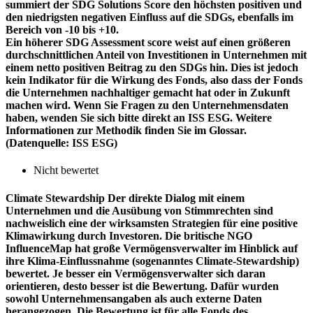
summiert der SDG Solutions Score den höchsten positiven und
den niedrigsten negativen Einfluss auf die SDGs, ebenfalls im
Bereich von -10 bis +10.
Ein höherer SDG Assessment score weist auf einen größeren
durchschnittlichen Anteil von Investitionen in Unternehmen mit
einem netto positiven Beitrag zu den SDGs hin. Dies ist jedoch
kein Indikator für die Wirkung des Fonds, also dass der Fonds
die Unternehmen nachhaltiger gemacht hat oder in Zukunft
machen wird. Wenn Sie Fragen zu den Unternehmensdaten
haben, wenden Sie sich bitte direkt an ISS ESG. Weitere
Informationen zur Methodik finden Sie im Glossar.
(Datenquelle: ISS ESG)
Nicht bewertet
Climate Stewardship
Der direkte Dialog mit einem
Unternehmen und die Ausübung von Stimmrechten sind
nachweislich eine der wirksamsten Strategien für eine positive
Klimawirkung durch Investoren. Die britische NGO
InfluenceMap hat große Vermögensverwalter im Hinblick auf
ihre Klima-Einflussnahme (sogenanntes Climate-Stewardship)
bewertet. Je besser ein Vermögensverwalter sich daran
orientieren, desto besser ist die Bewertung. Dafür wurden
sowohl Unternehmensangaben als auch externe Daten
herangezogen. Die Bewertung ist für alle Fonds des