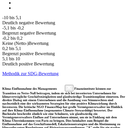
-10 bis 5,1
Deutlich negative Bewertung
-5,1 bis -0,2
Begrenzt negative Bewertung
-0,2 bis 0,2
Keine (Netto-)Bewertung
0,2 bis 5,1
Begrenzt positive Bewertung
5,1 bis 10
Deutlich positive Bewertung
Methodik zur SDG-Bewertung
Klima-Einflussnahme des Managements
Finanzinstitute können zur
Transition zu Netto-Null beitragen, indem sie sich bei investierten Unternehmen für
klimaverträgliche Geschäftstätigkeiten und glaubwürdige Transitionspläne einsetzen. Der
direkte Dialog mit einem Unternehmen und die Ausübung von Stimmrechten sind
nachweislich eine der wirksamsten Strategien für eine positive Klimawirkung durch
Investoren. Die britische NGO FinanceMap hat große Vermögensverwalter im Hinblick
auf ihre Klima-Einflussnahme (sogenanntes Climate-Stewardship) bewertet. Der
Buchstabe beschreibt ähnlich wie eine Schulnote, wie glaubwürdig ein
Vermögensverwalters Einfluss auf Unternehmen nimmt, um sie in Einklang mit dem
Klima-Übereinkommen von Paris zu bringen. Dies beinhaltet zum Beispiel die
Einflussnahme auf das Geschäftsmodell, Eskalationsstrategien und die Abstimmung zu
klimarelevanten Resolutionen auf Aktionärsversammlungen. "A" steht für ein starkes