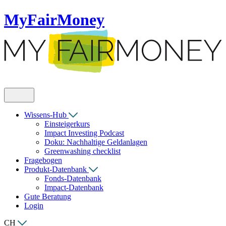
MyFairMoney
Wissens-Hub
Einsteigerkurs
Impact Investing Podcast
Doku: Nachhaltige Geldanlagen
Greenwashing checklist
Fragebogen
Produkt-Datenbank
Fonds-Datenbank
Impact-Datenbank
Gute Beratung
Login
CH