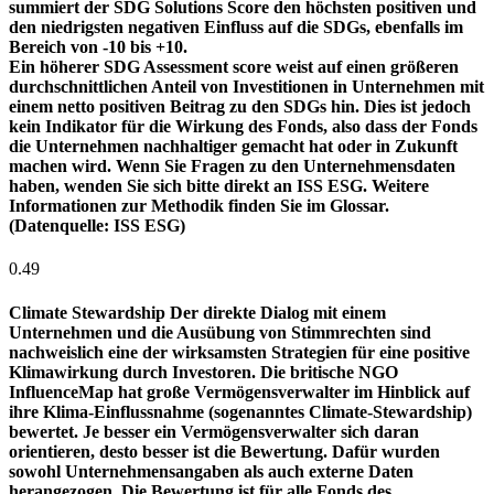
summiert der SDG Solutions Score den höchsten positiven und
den niedrigsten negativen Einfluss auf die SDGs, ebenfalls im
Bereich von -10 bis +10.
Ein höherer SDG Assessment score weist auf einen größeren
durchschnittlichen Anteil von Investitionen in Unternehmen mit
einem netto positiven Beitrag zu den SDGs hin. Dies ist jedoch
kein Indikator für die Wirkung des Fonds, also dass der Fonds
die Unternehmen nachhaltiger gemacht hat oder in Zukunft
machen wird. Wenn Sie Fragen zu den Unternehmensdaten
haben, wenden Sie sich bitte direkt an ISS ESG. Weitere
Informationen zur Methodik finden Sie im Glossar.
(Datenquelle: ISS ESG)
0.49
Climate Stewardship
Der direkte Dialog mit einem
Unternehmen und die Ausübung von Stimmrechten sind
nachweislich eine der wirksamsten Strategien für eine positive
Klimawirkung durch Investoren. Die britische NGO
InfluenceMap hat große Vermögensverwalter im Hinblick auf
ihre Klima-Einflussnahme (sogenanntes Climate-Stewardship)
bewertet. Je besser ein Vermögensverwalter sich daran
orientieren, desto besser ist die Bewertung. Dafür wurden
sowohl Unternehmensangaben als auch externe Daten
herangezogen. Die Bewertung ist für alle Fonds des