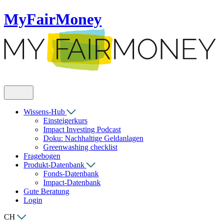
MyFairMoney
Wissens-Hub
Einsteigerkurs
Impact Investing Podcast
Doku: Nachhaltige Geldanlagen
Greenwashing checklist
Fragebogen
Produkt-Datenbank
Fonds-Datenbank
Impact-Datenbank
Gute Beratung
Login
CH