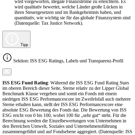
wird vorgeworfen, illegale Finanzströme zu erleichtern. Es
wird qualitativ bewertet, welche Länder große Lücken in
ihren Steuergesetzen und im Bankgeheimnis haben, und
quantitativ, wie wichtig sie für das globale Finanzsystem sind
(Datenquelle: Tax Justice Network).
Tipp
Sektion: ISS ESG Ratings, Labels und Transparenz-Profil
ISS ESG Fund Rating
: Während die ISS ESG Fund Rating Stars
im oberen Bereich dieser Seite, Sterne relativ zu der Lipper Global
Benchmark Klasse vergeben und somit ein Fonds mit einem
niedrigen ISS ESG Performancescore im Zweifelsfall auch mehrere
Sterne erhalten kann, stellt der ISS ESG Performancescore eine
absolute ESG Bewertung des Fonds dar. Die Bewertung von ISS
ESG reicht von 0 bis 100, wobei 100 für „sehr gut“ steht. Für die
Berechnung werden die Einzelbewertungen von Unternehmen in
den Bereichen Umwelt, Soziales und Unternehmensführung
zusammengeführt und auf Fondsebene aggregiert. (Datenquelle: ISS