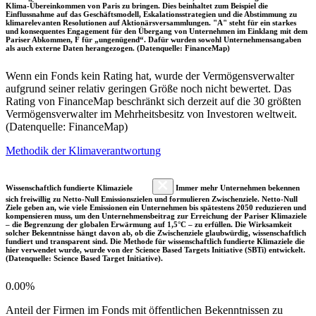
Klima-Übereinkommen von Paris zu bringen. Dies beinhaltet zum Beispiel die
Einflussnahme auf das Geschäftsmodell, Eskalationsstrategien und die Abstimmung zu
klimarelevanten Resolutionen auf Aktionärsversammlungen. "A" steht für ein starkes
und konsequentes Engagement für den Übergang von Unternehmen im Einklang mit dem
Pariser Abkommen, F für „ungenügend“. Dafür wurden sowohl Unternehmensangaben
als auch externe Daten herangezogen. (Datenquelle: FinanceMap)
Wenn ein Fonds kein Rating hat, wurde der Vermögensverwalter
aufgrund seiner relativ geringen Größe noch nicht bewertet. Das
Rating von FinanceMap beschränkt sich derzeit auf die 30 größten
Vermögensverwalter im Mehrheitsbesitz von Investoren weltweit.
(Datenquelle: FinanceMap)
Methodik der Klimaverantwortung
Wissenschaftlich fundierte Klimaziele
Immer mehr Unternehmen bekennen
sich freiwillig zu Netto-Null Emissionszielen und formulieren Zwischenziele. Netto-Null
Ziele geben an, wie viele Emissionen ein Unternehmen bis spätestens 2050 reduzieren und
kompensieren muss, um den Unternehmensbeitrag zur Erreichung der Pariser Klimaziele
– die Begrenzung der globalen Erwärmung auf 1,5°C – zu erfüllen. Die Wirksamkeit
solcher Bekenntnisse hängt davon ab, ob die Zwischenziele glaubwürdig, wissenschaftlich
fundiert und transparent sind. Die Methode für wissenschaftlich fundierte Klimaziele die
hier verwendet wurde, wurde von der Science Based Targets Initiative (SBTi) entwickelt.
(Datenquelle: Science Based Target Initiative).
0.00%
Anteil der Firmen im Fonds mit öffentlichen Bekenntnissen zu