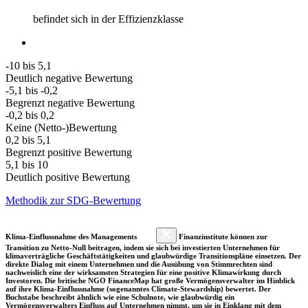
befindet sich in der Effizienzklasse
-10 bis 5,1
Deutlich negative Bewertung
-5,1 bis -0,2
Begrenzt negative Bewertung
-0,2 bis 0,2
Keine (Netto-)Bewertung
0,2 bis 5,1
Begrenzt positive Bewertung
5,1 bis 10
Deutlich positive Bewertung
Methodik zur SDG-Bewertung
Klima-Einflussnahme des Managements
Finanzinstitute können zur
Transition zu Netto-Null beitragen, indem sie sich bei investierten Unternehmen für
klimaverträgliche Geschäftstätigkeiten und glaubwürdige Transitionspläne einsetzen. Der
direkte Dialog mit einem Unternehmen und die Ausübung von Stimmrechten sind
nachweislich eine der wirksamsten Strategien für eine positive Klimawirkung durch
Investoren. Die britische NGO FinanceMap hat große Vermögensverwalter im Hinblick
auf ihre Klima-Einflussnahme (sogenanntes Climate-Stewardship) bewertet. Der
Buchstabe beschreibt ähnlich wie eine Schulnote, wie glaubwürdig ein
Vermögensverwalters Einfluss auf Unternehmen nimmt, um sie in Einklang mit dem