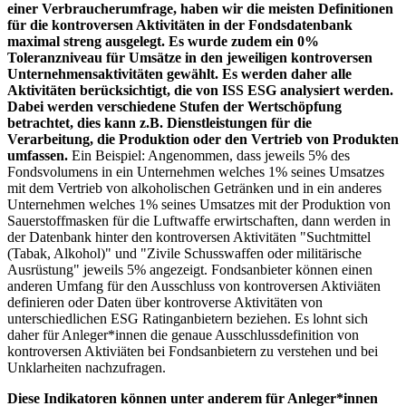
einer Verbraucherumfrage, haben wir die meisten Definitionen
für die kontroversen Aktivitäten in der Fondsdatenbank
maximal streng ausgelegt. Es wurde zudem ein 0%
Toleranzniveau für Umsätze in den jeweiligen kontroversen
Unternehmensaktivitäten gewählt. Es werden daher alle
Aktivitäten berücksichtigt, die von ISS ESG analysiert werden.
Dabei werden verschiedene Stufen der Wertschöpfung
betrachtet, dies kann z.B. Dienstleistungen für die
Verarbeitung, die Produktion oder den Vertrieb von Produkten
umfassen.
Ein Beispiel: Angenommen, dass jeweils 5% des
Fondsvolumens in ein Unternehmen welches 1% seines Umsatzes
mit dem Vertrieb von alkoholischen Getränken und in ein anderes
Unternehmen welches 1% seines Umsatzes mit der Produktion von
Sauerstoffmasken für die Luftwaffe erwirtschaften, dann werden in
der Datenbank hinter den kontroversen Aktivitäten "Suchtmittel
(Tabak, Alkohol)" und "Zivile Schusswaffen oder militärische
Ausrüstung" jeweils 5% angezeigt. Fondsanbieter können einen
anderen Umfang für den Ausschluss von kontroversen Aktiviäten
definieren oder Daten über kontroverse Aktivitäten von
unterschiedlichen ESG Ratinganbietern beziehen. Es lohnt sich
daher für Anleger*innen die genaue Ausschlussdefinition von
kontroversen Aktiviäten bei Fondsanbietern zu verstehen und bei
Unklarheiten nachzufragen.
Diese Indikatoren können unter anderem für Anleger*innen