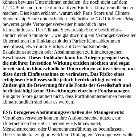
können bewusst Unternehmen enthalten, die noch nicht auf dem
1,5°C-Pfad sind, um sie durch aktiven Einfluss klimafreundlicher zu
machen. Dies kann erklären, warum sich Paris Score und Climate
Stewardship Score unterscheiden. Die britische NGO InfluenceMap
bewertet große Vermögensverwalter hinsichtlich ihres
Klimaeinflusses. Der Climate Stewardship Score beschreibt –
ähnlich einer Schulnote –, wie glaubwürdig ein Vermögensverwalter
Unternehmen im Einklang mit dem Pariser Klimaabkommen
beeinflusst, etwa durch Einfluss auf Geschäftsmodelle,
Eskalationsstrategien oder Abstimmungen zu klimabezogenen
Beschlüssen.
Dieser Indikator kann für Anleger geeignet sein,
die mit ihrer Investition Wirkung erzielen möchten und sogar
bereit sind, in klimaschädliche Unternehmen zu investieren, um
diese durch Einflussnahme zu verändern. Das Risiko eines
erfolglosen Einflusses sollte jedoch berücksichtigt werden.
Zudem gilt die Bewertung für alle Fonds der Gesellschaft und
berücksichtigt keine Abweichungen einzelner Fondsmanager.
Ein guter Score garantiert nicht, dass Portfoliounternehmen bereits
klimafreundlich sind oder es werden.
ESG-bezogenes Abstimmungsverhalten des Managements
:
Vermögensverwalter können ihre Aktionärsrechte nutzen, um
Unternehmen bei ESG-Themen wie Klimawandel,
Menschenrechten oder Unternehmensführung zu beeinflussen.
Dieser Indikator zeigt, in welchem Umfang ein Vermögensverwalter