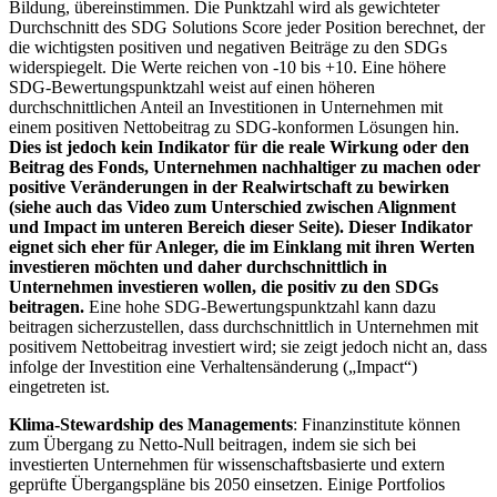
Bildung, übereinstimmen. Die Punktzahl wird als gewichteter
Durchschnitt des SDG Solutions Score jeder Position berechnet, der
die wichtigsten positiven und negativen Beiträge zu den SDGs
widerspiegelt. Die Werte reichen von -10 bis +10. Eine höhere
SDG-Bewertungspunktzahl weist auf einen höheren
durchschnittlichen Anteil an Investitionen in Unternehmen mit
einem positiven Nettobeitrag zu SDG-konformen Lösungen hin.
Dies ist jedoch kein Indikator für die reale Wirkung oder den
Beitrag des Fonds, Unternehmen nachhaltiger zu machen oder
positive Veränderungen in der Realwirtschaft zu bewirken
(siehe auch das Video zum Unterschied zwischen Alignment
und Impact im unteren Bereich dieser Seite). Dieser Indikator
eignet sich eher für Anleger, die im Einklang mit ihren Werten
investieren möchten und daher durchschnittlich in
Unternehmen investieren wollen, die positiv zu den SDGs
beitragen.
Eine hohe SDG-Bewertungspunktzahl kann dazu
beitragen sicherzustellen, dass durchschnittlich in Unternehmen mit
positivem Nettobeitrag investiert wird; sie zeigt jedoch nicht an, dass
infolge der Investition eine Verhaltensänderung („Impact“)
eingetreten ist.
Klima-Stewardship des Managements
: Finanzinstitute können
zum Übergang zu Netto-Null beitragen, indem sie sich bei
investierten Unternehmen für wissenschaftsbasierte und extern
geprüfte Übergangspläne bis 2050 einsetzen. Einige Portfolios