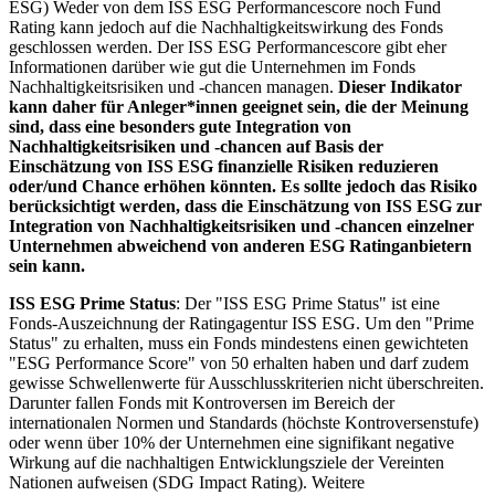
ESG) Weder von dem ISS ESG Performancescore noch Fund
Rating kann jedoch auf die Nachhaltigkeitswirkung des Fonds
geschlossen werden. Der ISS ESG Performancescore gibt eher
Informationen darüber wie gut die Unternehmen im Fonds
Nachhaltigkeitsrisiken und -chancen managen.
Dieser Indikator
kann daher für Anleger*innen geeignet sein, die der Meinung
sind, dass eine besonders gute Integration von
Nachhaltigkeitsrisiken und -chancen auf Basis der
Einschätzung von ISS ESG finanzielle Risiken reduzieren
oder/und Chance erhöhen könnten. Es sollte jedoch das Risiko
berücksichtigt werden, dass die Einschätzung von ISS ESG zur
Integration von Nachhaltigkeitsrisiken und -chancen einzelner
Unternehmen abweichend von anderen ESG Ratinganbietern
sein kann.
ISS ESG Prime Status
: Der "ISS ESG Prime Status" ist eine
Fonds-Auszeichnung der Ratingagentur ISS ESG. Um den "Prime
Status" zu erhalten, muss ein Fonds mindestens einen gewichteten
"ESG Performance Score" von 50 erhalten haben und darf zudem
gewisse Schwellenwerte für Ausschlusskriterien nicht überschreiten.
Darunter fallen Fonds mit Kontroversen im Bereich der
internationalen Normen und Standards (höchste Kontroversenstufe)
oder wenn über 10% der Unternehmen eine signifikant negative
Wirkung auf die nachhaltigen Entwicklungsziele der Vereinten
Nationen aufweisen (SDG Impact Rating). Weitere