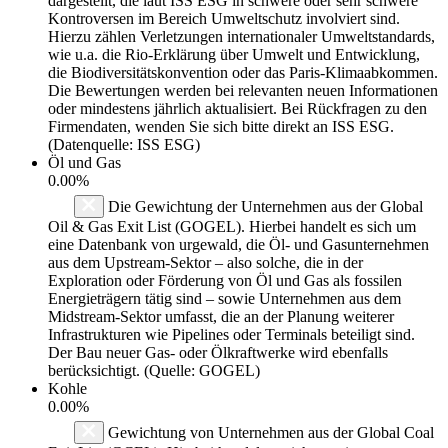
dargestellt, die laut ISS ESG in schwere oder sehr schwere
Kontroversen im Bereich Umweltschutz involviert sind.
Hierzu zählen Verletzungen internationaler Umweltstandards,
wie u.a. die Rio-Erklärung über Umwelt und Entwicklung,
die Biodiversitätskonvention oder das Paris-Klimaabkommen.
Die Bewertungen werden bei relevanten neuen Informationen
oder mindestens jährlich aktualisiert. Bei Rückfragen zu den
Firmendaten, wenden Sie sich bitte direkt an ISS ESG.
(Datenquelle: ISS ESG)
Öl und Gas
0.00%
Die Gewichtung der Unternehmen aus der Global
Oil & Gas Exit List (GOGEL). Hierbei handelt es sich um
eine Datenbank von urgewald, die Öl- und Gasunternehmen
aus dem Upstream-Sektor – also solche, die in der
Exploration oder Förderung von Öl und Gas als fossilen
Energieträgern tätig sind – sowie Unternehmen aus dem
Midstream-Sektor umfasst, die an der Planung weiterer
Infrastrukturen wie Pipelines oder Terminals beteiligt sind.
Der Bau neuer Gas- oder Ölkraftwerke wird ebenfalls
berücksichtigt. (Quelle: GOGEL)
Kohle
0.00%
Gewichtung von Unternehmen aus der Global Coal